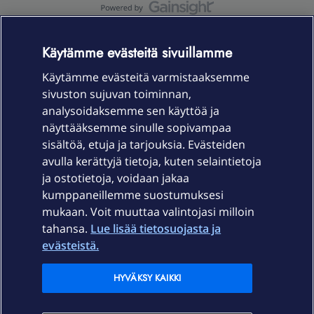
OmaYhteisö-käyttöehdot
Accessibility statement
Käytämme evästeitä sivuillamme
Käytämme evästeitä varmistaaksemme
sivuston sujuvan toiminnan,
Laitteet & liittymät
analysoidaksemme sen käyttöä ja
näyttääksemme sinulle sopivampaa
sisältöä, etuja ja tarjouksia. Evästeiden
Palvelut
avulla kerättyjä tietoja, kuten selaintietoja
ja ostotietoja, voidaan jakaa
Tuki
kumppaneillemme suostumuksesi
mukaan. Voit muuttaa valintojasi milloin
tahansa.
Lue lisää tietosuojasta ja
Ajankohtaista
evästeistä.
Elisa Oyj
HYVÄKSY KAIKKI
In English