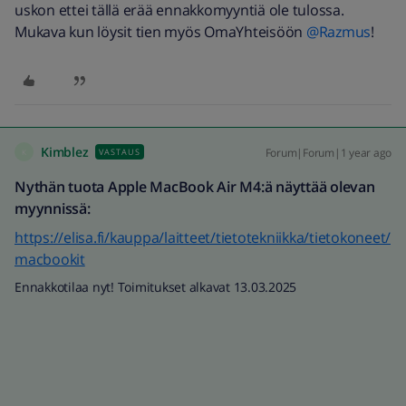
uskon ettei tällä erää ennakkomyyntiä ole tulossa.
Mukava kun löysit tien myös OmaYhteisöön ​
@Razmus
!
Kimblez
Forum|Forum|1 year ago
VASTAUS
K
Nythän tuota Apple MacBook Air M4:ä näyttää olevan
myynnissä:
https://elisa.fi/kauppa/laitteet/tietotekniikka/tietokoneet/
macbookit
Ennakkotilaa nyt! Toimitukset alkavat 13.03.2025