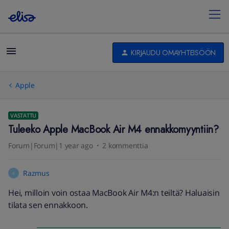
KIRJAUDU OMAYHTEISÖÖN
Apple
VASTATTU
Tuleeko Apple MacBook Air M4 ennakkomyyntiin?
Forum|Forum|1 year ago
2 kommenttia
Razmus
R
Hei, milloin voin ostaa MacBook Air M4:n teiltä? Haluaisin
tilata sen ennakkoon.