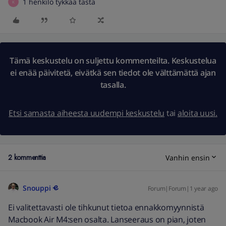
1 henkilö tykkää tästä
K
Tämä keskustelu on suljettu kommenteilta. Keskustelua
ei enää päivitetä, eivätkä sen tiedot ole välttämättä ajan
tasalla.
Etsi samasta aiheesta uudempi keskustelu
tai
aloita uusi.
2 kommenttia
Vanhin ensin
Snouppi
Forum|Forum|1 year ago
Ei valitettavasti ole tihkunut tietoa ennakkomyynnistä
Macbook Air M4:sen osalta. Lanseeraus on pian, joten