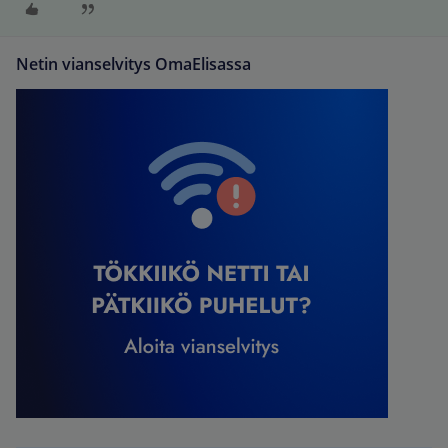
Netin vianselvitys OmaElisassa