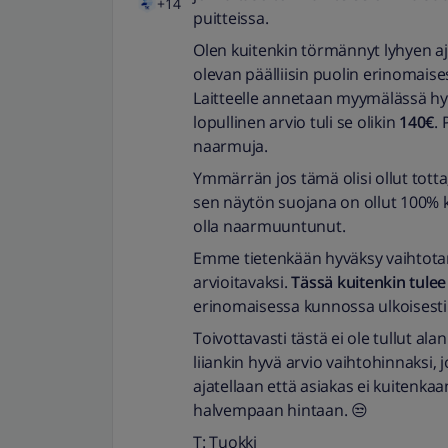
+14
puitteissa.
Olen kuitenkin törmännyt lyhyen aja
olevan päälliisin puolin erinomais
Laitteelle annetaan myymälässä hy
lopullinen arvio tuli se olikin
140€
. 
naarmuja.
Ymmärrän jos tämä olisi ollut totta
sen näytön suojana on ollut 100% käy
olla naarmuuntunut.
Emme tietenkään hyväksy vaihtotar
arvioitavaksi.
Tässä kuitenkin tulee
erinomaisessa kunnossa ulkoisesti
Toivottavasti tästä ei ole tullut al
liiankin hyvä arvio vaihtohinnaksi, 
ajatellaan että asiakas ei kuitenkaan
halvempaan hintaan. 😒
T: Tuokki