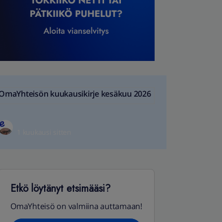
OmaYhteisön kuukausikirje kesäkuu 2026
1 kuukausi sitten
Etkö löytänyt etsimääsi?
OmaYhteisö on valmiina auttamaan!