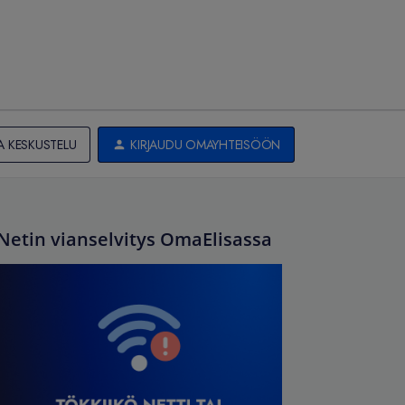
A KESKUSTELU
KIRJAUDU OMAYHTEISÖÖN
Netin vianselvitys OmaElisassa