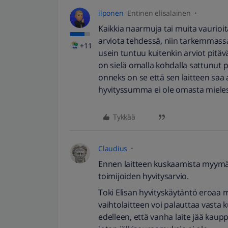
ilponen
Entinen elisalainen
Kaikkia naarmuja tai muita vaurio
arviota tehdessä, niin tarkemmassa 
+11
usein tuntuu kuitenkin arviot pitävä
on sielä omalla kohdalla sattunut 
onneks on se että sen laitteen saa 
hyvityssumma ei ole omasta mieles
Tykkää
Claudius
Ennen laitteen kuskaamista myymä
toimijoiden hyvitysarvio.
Toki Elisan hyvityskäytäntö eroaa mu
vaihtolaitteen voi palauttaa vasta k
edelleen, että vanha laite jää kaup