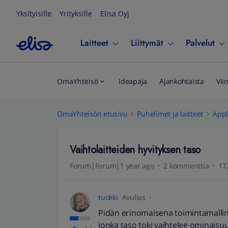
Yksityisille
Yrityksille
Elisa Oyj
Laitteet
Liittymät
Palvelut
OmaYhteisö
Ideapaja
Ajankohtaista
Vii
OmaYhteisön etusivu
Puhelimet ja laitteet
App
Vaihtolaitteiden hyvityksen taso
Forum|Forum|1 year ago
2 kommenttia
17
tuokki
Avulias
Pidän erinomaisena toimintamallina
jonka taso toki vaihtelee ominaisu