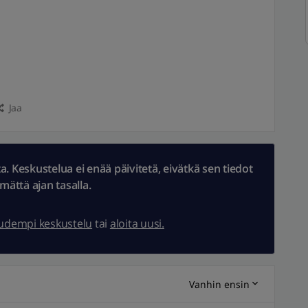
Jaa
 Keskustelua ei enää päivitetä, eivätkä sen tiedot
ämättä ajan tasalla.
uudempi keskustelu
tai
aloita uusi.
Vanhin ensin