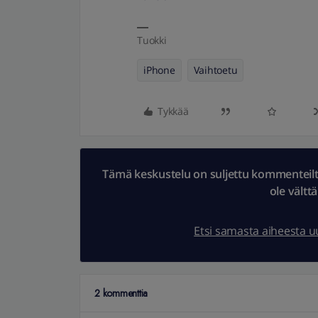
Tuokki
iPhone
Vaihtoetu
Tykkää
Tämä keskustelu on suljettu kommenteilta.
ole vältt
Etsi samasta aiheesta 
2 kommenttia