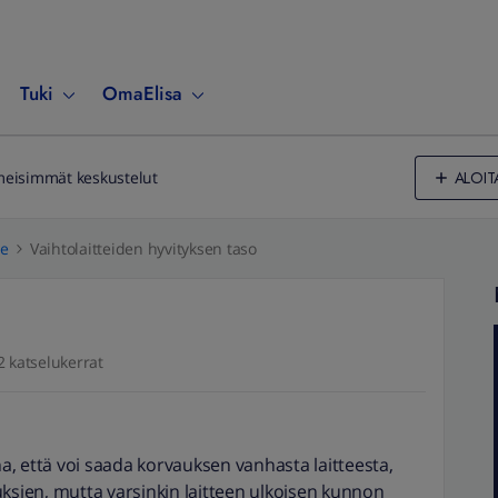
Tuki
OmaElisa
ALOIT
meisimmät keskustelut
le
Vaihtolaitteiden hyvityksen taso
2 katselukerrat
, että voi saada korvauksen vanhasta laitteesta,
uksien, mutta varsinkin laitteen ulkoisen kunnon