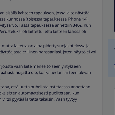
n sisällä kahteen tapauksen, jossa laite näyttää
essa kunnossa (toisessa tapauksessa iPhone 14).
vitysarvo. Tässä tapauksessa annettiin
340€
. Kun
Perusteluksi oli laittettu, että laitteen lasissa oli
, mutta laitetta on aina pidetty suojakotelossa ja
ttöajasta erillinen panssarilasi, joten näyttö ei voi
jousta vaan laite menee toiseen yritykseen
 pahasti huijattu olo
, koska tiedän laitteen olevan
.
an tapa, että uutta puhelinta ostetaessa annettaan
joka sitten automaattisesti puolitetaan, kun
 viitsi pyytää laitetta takaisin. Vaan tyytyy