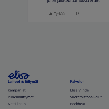
joten jälkiseuraamuksia ei ole.
Tykkää
Laitteet & liittymät
Palvelut
Kampanjat
Elisa Viihde
Puhelinliittymät
Suoratoistopalvelut
Netti kotiin
Bookbeat