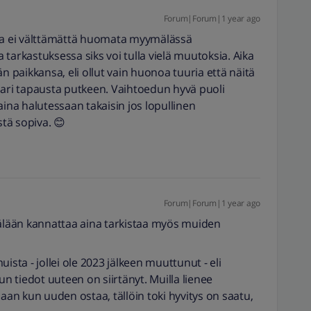
Forum|Forum|1 year ago
ita ei välttämättä huomata myymälässä
tarkastuksessa siks voi tulla vielä muutoksia. Aika
n paikkansa, eli ollut vain huonoa tuuria että näitä
pari tapausta putkeen. Vaihtoedun hyvä puoli
aina halutessaan takaisin jos lopullinen
tä sopiva. 😊
Forum|Forum|1 year ago
lään kannattaa aina tarkistaa myös muiden
ista - jollei ole 2023 jälkeen muuttunut - eli
un tiedot uuteen on siirtänyt. Muilla lienee
paan kun uuden ostaa, tällöin toki hyvitys on saatu,