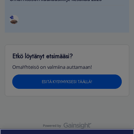
Etkö löytänyt etsimääsi?
OmaYhteisö on valmiina auttamaan!
ESITÄ KYSYMYKSESI TÄÄLLÄ!