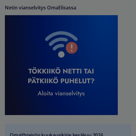
Netin vianselvitys OmaElisassa
OmaYhteisön kuukausikirje kesäkuu 2026