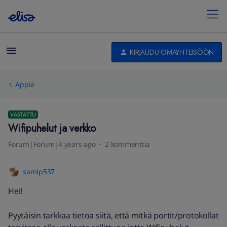
KIRJAUDU OMAYHTEISÖÖN
Apple
VASTATTU
Wifipuhelut ja verkko
Forum|Forum|4 years ago
2 kommenttia
samip537
Hei!
Pyytäisin tarkkaa tietoa siitä, että mitkä portit/protokollat