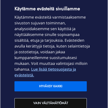
OmaYhteisö-käyttöehdot
Accessibility statement
Käytämme evästeitä sivuillamme
Käytämme evästeitä varmistaaksemme
sivuston sujuvan toiminnan,
Laitteet & liittymät
analysoidaksemme sen käyttöä ja
näyttääksemme sinulle sopivampaa
sisältöä, etuja ja tarjouksia. Evästeiden
Palvelut
avulla kerättyjä tietoja, kuten selaintietoja
ja ostotietoja, voidaan jakaa
Tuki
kumppaneillemme suostumuksesi
mukaan. Voit muuttaa valintojasi milloin
tahansa.
Lue lisää tietosuojasta ja
Ajankohtaista
evästeistä.
Elisa Oyj
HYVÄKSY KAIKKI
In English
VAIN VÄLTTÄMÄTTÖMÄT