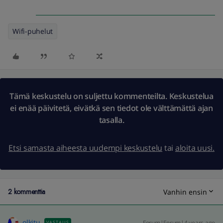
Wifi-puhelut
Tämä keskustelu on suljettu kommenteilta. Keskustelua
ei enää päivitetä, eivätkä sen tiedot ole välttämättä ajan
tasalla.
Etsi samasta aiheesta uudempi keskustelu
tai
aloita uusi.
2 kommenttia
Vanhin ensin
olkitu
Forum|Forum|4 years ago
VASTAUS