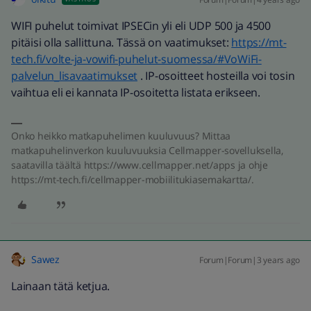
WIFI puhelut toimivat IPSECin yli eli UDP 500 ja 4500
pitäisi olla sallittuna. Tässä on vaatimukset:
https://mt-
tech.fi/volte-ja-vowifi-puhelut-suomessa/#VoWiFi-
palvelun_lisavaatimukset
. IP-osoitteet hosteilla voi tosin
vaihtua eli ei kannata IP-osoitetta listata erikseen.
Onko heikko matkapuhelimen kuuluvuus? Mittaa
matkapuhelinverkon kuuluvuuksia Cellmapper-sovelluksella,
saatavilla täältä https://www.cellmapper.net/apps ja ohje
https://mt-tech.fi/cellmapper-mobiilitukiasemakartta/.
Sawez
Forum|Forum|3 years ago
Lainaan tätä ketjua.