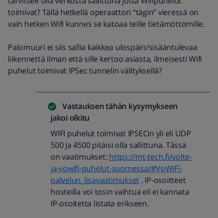
tarvitsee olla verkosta sallittuna jotta Wifipuhelut
toimivat? Tällä hetkellä operaattori “tägin” vieressä on
vain hetken Wifi kunnes se katoaa teille tietämöttömille.
Palomuuri ei siis sallia kaikkea ulospäin/sisääntulevaa
liikennettä ilman että sille kertoo asiasta, ilmeisesti Wifi
puhelut toimivat IPSec tunnelin välityksellä?
Vastauksen tähän kysymykseen
jakoi
olkitu
WIFI puhelut toimivat IPSECin yli eli UDP
500 ja 4500 pitäisi olla sallittuna. Tässä
on vaatimukset:
https://mt-tech.fi/volte-
ja-vowifi-puhelut-suomessa/#VoWiFi-
palvelun_lisavaatimukset
. IP-osoitteet
hosteilla voi tosin vaihtua eli ei kannata
IP-osoitetta listata erikseen.