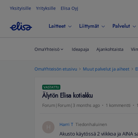
Yksityisille
Yrityksille
Elisa Oyj
Laitteet
Liittymät
Palvelut
OmaYhteisö
Ideapaja
Ajankohtaista
Vii
OmaYhteisön etusivu
Muut palvelut ja aiheet
E
VASTATTU
Älytön Elisa kotiakku
Forum|Forum|3 months ago
1 kommentti
Harri T
Tiedonhaluinen
H
Akusto käytössä 2 viikkoa ja AINA s