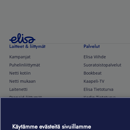
Laitteet & liittymät
Palvelut
Kampanjat
Elisa Viihde
Puhelinliittymät
Suoratoistopalvelut
Netti kotiin
Bookbeat
Netti mukaan
Kaapeli-TV
Laitenetti
Elisa Tietoturva
Prepaid-liittymät
Kodin Tietoturva
Puhelimet ja tarvikkeet
Mobiilivarmenne
Tietotekniikka
Kuka soittaa
Pelaaminen
Sähköpostipalvelu
Käytämme evästeitä sivuillamme
TV & audio
Elisa Kotiverkko