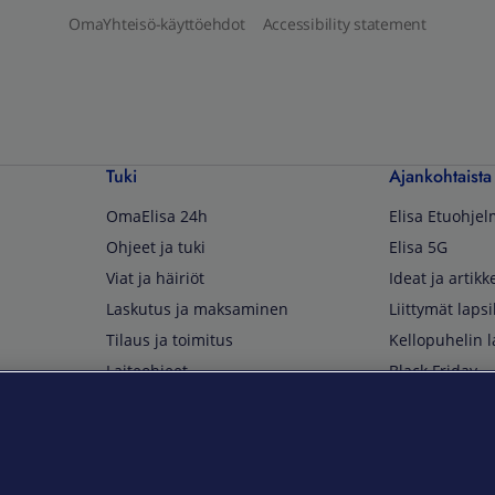
OmaYhteisö-käyttöehdot
Accessibility statement
Tuki
Ajankohtaista
OmaElisa 24h
Elisa Etuohje
Ohjeet ja tuki
Elisa 5G
Viat ja häiriöt
Ideat ja artikke
Laskutus ja maksaminen
Liittymät lapsi
Tilaus ja toimitus
Kellopuhelin l
Laiteohjeet
Black Friday
Asiakaspalvelun yhteystiedot
Huippuetuja El
Soita Omagurulle
OmaYhteisö
Myymälät ja myyntipisteet