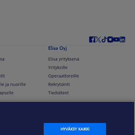
Elisa Oyj
lma
Elisa yrityksenä
Yrityksille
lit
Operaattoreille
lle ja nuorille
Rekrytointi
apselle
Tiedotteet
In English
isan asiakkaille
Customer Service
OmaElisa Self Service
HYVÄKSY KAIKKI