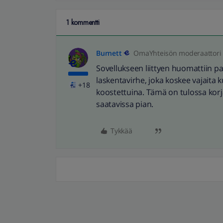
1 kommentti
Burnett
OmaYhteisön moderaattori
Sovellukseen liittyen huomattiin pal
laskentavirhe, joka koskee vajaita
+18
koostettuina. Tämä on tulossa kor
saatavissa pian.
Tykkää