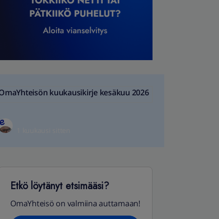
OmaYhteisön kuukausikirje kesäkuu 2026
1 kuukausi sitten
Etkö löytänyt etsimääsi?
OmaYhteisö on valmiina auttamaan!