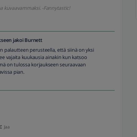
oa kuvaavammaksi. -Fannytastic!
seen jakoi
Burnett
n palautteen perusteella, että siinä on yksi
kee vajaita kuukausia ainakin kun katsoo
ämä on tulossa korjaukseen seuraavaan
avissa pian.
Jaa