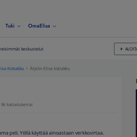
Tuki
OmaElisa
ALOIT
meisimmät keskustelut
lisa Kotiakku
Älytön Elisa kotiakku
196 katselukerrat
ama peli. Yöllä käyttää ainoastaan verkkovirtaa.