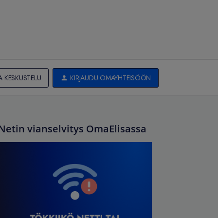
A KESKUSTELU
KIRJAUDU OMAYHTEISÖÖN
Netin vianselvitys OmaElisassa