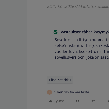
EDIT: 13.4.2026 // Muokattu otsikk
Vastauksen tähän kysymyk
Sovellukseen liittyen huomattii
selkeä laskentavirhe, joka kos
vuoden luvut koostettuina. T
sovellusversioon, joka on saat
Elisa Kotiakku
1 henkilö tykkää tästä
J
Tykkää