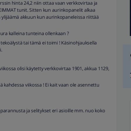
sin hinta 24,2 niin ottaa vaan verkkovirtaa ja
IMMAT tunit. Sitten kun aurinkopanelit alkaa
ten ylijäämä akkuun kun aurinkopaneleissa riittää
ura kalleina tunteina ollenkaan ?
ekoälystä tai tämä ei toimi ! Käsinohjauksella
i.
viikossa olisi käytetty verkkovirtaa 1901, akkua 1129,
 kahdessa viikossa ! Ei kait vaan ole asennettu
 parannusta ja selitykset eri asioille mm. nuo koko