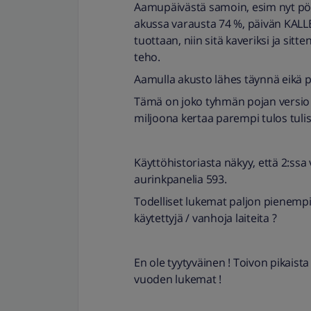
Aamupäivästä samoin, esim nyt pörs
akussa varausta 74 %, päivän KALLE
tuottaan, niin sitä kaveriksi ja sit
teho.
Aamulla akusto lähes täynnä eikä p
Tämä on joko tyhmän pojan versio t
miljoona kertaa parempi tulos tulis
Käyttöhistoriasta näkyy, että 2:ssa 
aurinkpanelia 593.
Todelliset lukemat paljon pienempiä
käytettyjä / vanhoja laiteita ?
En ole tyytyväinen ! Toivon pikaista
vuoden lukemat !