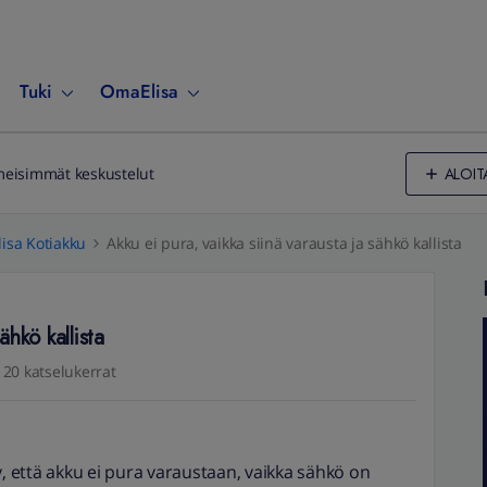
Tuki
OmaElisa
ALOIT
meisimmät keskustelut
lisa Kotiakku
Akku ei pura, vaikka siinä varausta ja sähkö kallista
ähkö kallista
120 katselukerrat
 että akku ei pura varaustaan, vaikka sähkö on