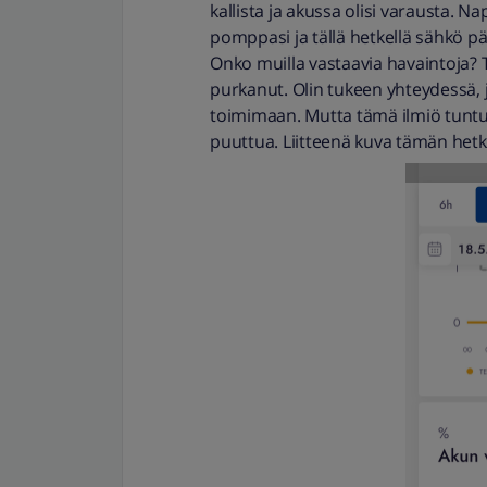
kallista ja akussa olisi varausta. N
pomppasi ja tällä hetkellä sähkö päi
Onko muilla vastaavia havaintoja? T
purkanut. Olin tukeen yhteydessä, jo
toimimaan. Mutta tämä ilmiö tuntuu
puuttua. Liitteenä kuva tämän hetk