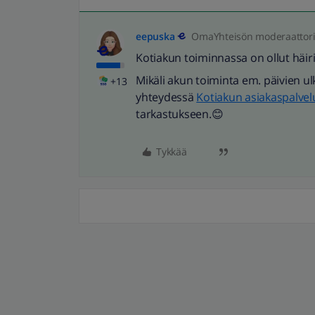
eepuska
OmaYhteisön moderaattor
Kotiakun toiminnassa on ollut häiriö
Mikäli akun toiminta em. päivien ulk
+13
yhteydessä
Kotiakun asiakaspalve
tarkastukseen.😊
Tykkää