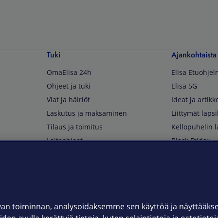
Tuki
Ajankohtaista
OmaElisa 24h
Elisa Etuohje
Ohjeet ja tuki
Elisa 5G
Viat ja häiriöt
Ideat ja artikke
Laskutus ja maksaminen
Liittymät lapsi
Tilaus ja toimitus
Kellopuhelin l
Laiteohjeet
Black Friday
Asiakaspalvelun yhteystiedot
Huippuetuja El
Soita Omagurulle
OmaYhteisö
Myymälät ja myyntipisteet
van toiminnan, analysoidaksemme sen käyttöä ja näyttääk
Kuuluvuuskartta