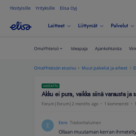
Yksityisille
Yrityksille
Elisa Oyj
Laitteet
Liittymät
Palvelut
OmaYhteisö
Ideapaja
Ajankohtaista
Vii
OmaYhteisön etusivu
Muut palvelut ja aiheet
E
VASTATTU
Akku ei pura, vaikka siinä varausta ja s
Forum|Forum|2 months ago
1 kommentti
Eero
Tiedonhaluinen
E
Ollaan muutaman kerran ihmetelty,