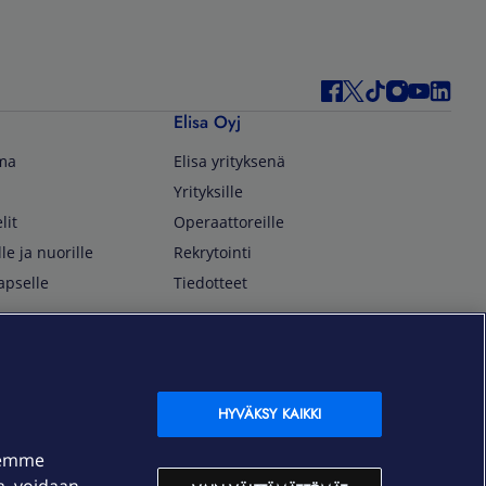
Elisa Oyj
lma
Elisa yrityksenä
Yrityksille
lit
Operaattoreille
lle ja nuorille
Rekrytointi
apselle
Tiedotteet
In English
isan asiakkaille
Customer Service
OmaElisa Self Service
HYVÄKSY KAIKKI
Moving to Finland
semme
Elisa Corporation