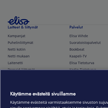
Laitteet & liittymät
Palvelut
Kampanjat
Elisa Viihde
Puhelinliittymät
Suoratoistopalvelut
Netti kotiin
Bookbeat
Netti mukaan
Kaapeli-TV
Laitenetti
Elisa Tietoturva
Prepaid-liittymät
Kodin Tietoturva
Puhelimet ja tarvikkeet
Mobiilivarmenne
Tietotekniikka
Kuka soittaa
Pelaaminen
Sähköpostipalvelu
Käytämme evästeitä sivuillamme
TV & audio
Elisa Kotiverkko
Käytämme evästeitä varmistaaksemme sivuston suju
Kodinkoneet
Elisa Pilvilinna