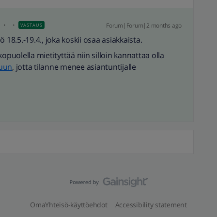
i
Forum|Forum|2 months ago
VASTAUS
 18.5.-19.4., joka koskii osaa asiakkaista.
opuolella mietityttää niin silloin kannattaa olla
luun
, jotta tilanne menee asiantuntijalle
OmaYhteisö-käyttöehdot
Accessibility statement