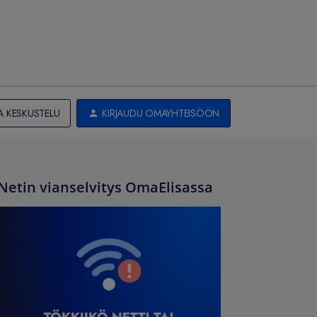
A KESKUSTELU
KIRJAUDU OMAYHTEISÖÖN
Netin vianselvitys OmaElisassa