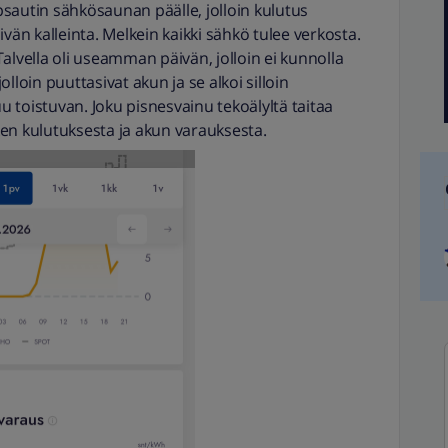
apsautin sähkösaunan päälle, jolloin kulutus
vän kalleinta. Melkein kaikki sähkö tulee verkosta.
alvella oli useamman päivän, jolloin ei kunnolla
lloin puuttasivat akun ja se alkoi silloin
 toistuvan. Joku pisnesvainu tekoälyltä taitaa
en kulutuksesta ja akun varauksesta.