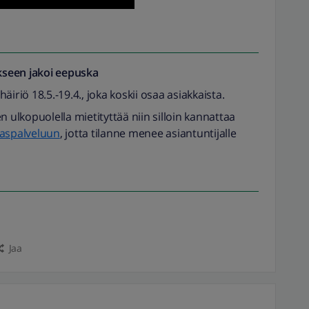
seen jakoi
eepuska
iriö 18.5.-19.4., joka koskii osaa asiakkaista.
n ulkopuolella mietityttää niin silloin kannattaa
kaspalveluun
, jotta tilanne menee asiantuntijalle
Jaa