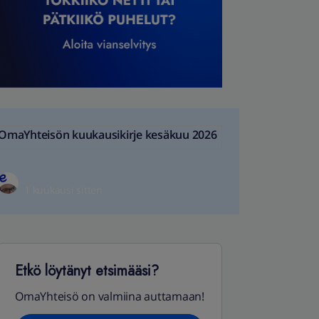
OmaYhteisön kuukausikirje kesäkuu 2026
1 kuukausi sitten
Etkö löytänyt etsimääsi?
OmaYhteisö on valmiina auttamaan!