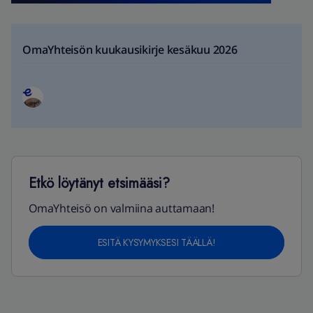
OmaYhteisön kuukausikirje kesäkuu 2026
Etkö löytänyt etsimääsi?
OmaYhteisö on valmiina auttamaan!
ESITÄ KYSYMYKSESI TÄÄLLÄ!