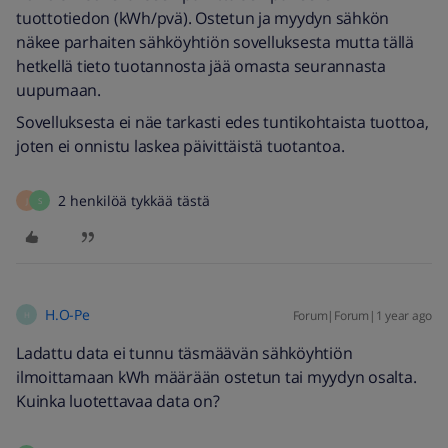
tuottotiedon (kWh/pvä). Ostetun ja myydyn sähkön
näkee parhaiten sähköyhtiön sovelluksesta mutta tällä
hetkellä tieto tuotannosta jää omasta seurannasta
uupumaan.
Sovelluksesta ei näe tarkasti edes tuntikohtaista tuottoa,
joten ei onnistu laskea päivittäistä tuotantoa.
2 henkilöä tykkää tästä
J
S
H.O-Pe
Forum|Forum|1 year ago
H
Ladattu data ei tunnu täsmäävän sähköyhtiön
ilmoittamaan kWh määrään ostetun tai myydyn osalta.
Kuinka luotettavaa data on?