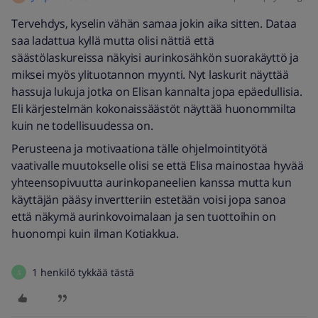
Tervehdys, kyselin vähän samaa jokin aika sitten. Dataa
saa ladattua kyllä mutta olisi nättiä että
säästölaskureissa näkyisi aurinkosähkön suorakäyttö ja
miksei myös ylituotannon myynti. Nyt laskurit näyttää
hassuja lukuja jotka on Elisan kannalta jopa epäedullisia.
Eli kärjestelmän kokonaissäästöt näyttää huonommilta
kuin ne todellisuudessa on.
Perusteena ja motivaationa tälle ohjelmointityötä
vaativalle muutokselle olisi se että Elisa mainostaa hyvää
yhteensopivuutta aurinkopaneelien kanssa mutta kun
käyttäjän pääsy invertteriin estetään voisi jopa sanoa
että näkymä aurinkovoimalaan ja sen tuottoihin on
huonompi kuin ilman Kotiakkua.
1 henkilö tykkää tästä
S