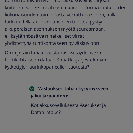
tuntuu toimivan hyvin. Kotiakku-sovellus tarjoaa
kuitenkin sangen rajallisen määrän informaatiota uuden
kokonaisuuden toiminnasta verrattuna siihen, millä
tarkkuudella aurinkopaneelien tuottoa pystyi
alkuperäisen asennuksen myötä seuraamaan,
eli käytännössä vain hetkelliset virrat
yhdistettynä tuntikohtaiseen pylväskuvioon
Onko jotain tapaa päästä käsiksi täydelliseen
tuntikohtaiseen dataan Kotiakku-järjestelmään
kytkettyjen aurinkopaneelien tuotosta?
Vastauksen tähän kysymykseen
jakoi
Jarpanderos
Kotiakkusovelluksesta Asetukset ja
Datan lataus?