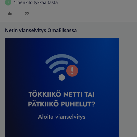
1 henkilö tykkää tästä
S
Netin vianselvitys OmaElisassa