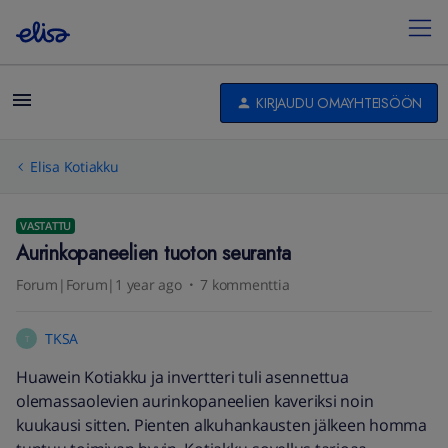
KIRJAUDU OMAYHTEISÖÖN
Elisa Kotiakku
VASTATTU
Aurinkopaneelien tuoton seuranta
Forum|Forum|1 year ago
7 kommenttia
TKSA
T
Huawein Kotiakku ja invertteri tuli asennettua
olemassaolevien aurinkopaneelien kaveriksi noin
kuukausi sitten. Pienten alkuhankausten jälkeen homma