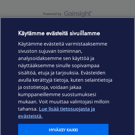
OmaYhteisö-käyttöehdot
Accessibility statement
Käytämme evästeitä sivuillamme
Käytämme evästeitä varmistaaksemme
sivuston sujuvan toiminnan,
Laitteet & liittymät
analysoidaksemme sen käyttöä ja
näyttääksemme sinulle sopivampaa
sisältöä, etuja ja tarjouksia. Evästeiden
Palvelut
avulla kerättyjä tietoja, kuten selaintietoja
ja ostotietoja, voidaan jakaa
Tuki
kumppaneillemme suostumuksesi
mukaan. Voit muuttaa valintojasi milloin
tahansa.
Lue lisää tietosuojasta ja
Ajankohtaista
evästeistä.
Elisa Oyj
HYVÄKSY KAIKKI