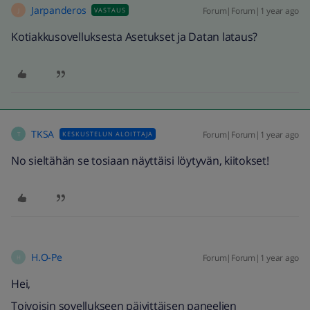
Jarpanderos
Forum|Forum|1 year ago
VASTAUS
J
Kotiakkusovelluksesta Asetukset ja Datan lataus?
TKSA
Forum|Forum|1 year ago
KESKUSTELUN ALOITTAJA
T
No sieltähän se tosiaan näyttäisi löytyvän, kiitokset!
H.O-Pe
Forum|Forum|1 year ago
H
Hei,
Toivoisin sovellukseen päivittäisen paneelien