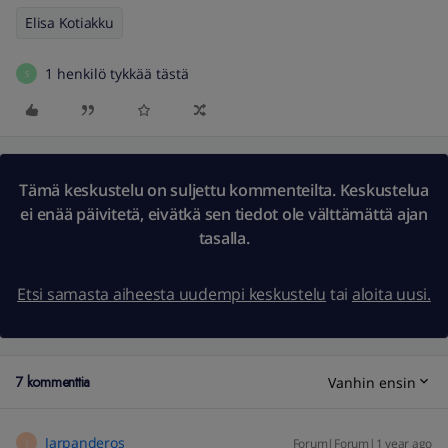
Elisa Kotiakku
1 henkilö tykkää tästä
S
Tämä keskustelu on suljettu kommenteilta. Keskustelua
ei enää päivitetä, eivätkä sen tiedot ole välttämättä ajan
tasalla.
Etsi samasta aiheesta uudempi keskustelu
tai
aloita uusi.
7 kommenttia
Vanhin ensin
Jarpanderos
Forum|Forum|1 year ago
J