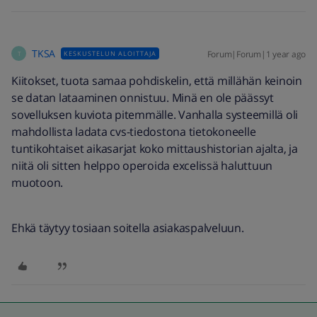
TKSA
Forum|Forum|1 year ago
KESKUSTELUN ALOITTAJA
T
Kiitokset, tuota samaa pohdiskelin, että millähän keinoin
se datan lataaminen onnistuu. Minä en ole päässyt
sovelluksen kuviota pitemmälle. Vanhalla systeemillä oli
mahdollista ladata cvs-tiedostona tietokoneelle
tuntikohtaiset aikasarjat koko mittaushistorian ajalta, ja
niitä oli sitten helppo operoida excelissä haluttuun
muotoon.
Ehkä täytyy tosiaan soitella asiakaspalveluun.