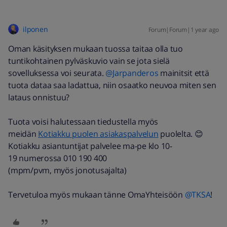
ilponen
Forum|Forum|1 year ago
Oman käsityksen mukaan tuossa taitaa olla tuo
tuntikohtainen pylväskuvio vain se jota sielä
sovelluksessa voi seurata. ​
@Jarpanderos
mainitsit että
tuota dataa saa ladattua, niin osaatko neuvoa miten sen
lataus onnistuu?
Tuota voisi halutessaan tiedustella myös
meidän
Kotiakku puolen asiakaspalvelu
n
puolelta. 😊
Kotiakku asiantuntijat palvelee ma-pe klo 10-
19 numerossa 010 190 400
(mpm/pvm, myös jonotusajalta)​
Tervetuloa myös mukaan tänne OmaYhteisöön ​
@TKSA
!