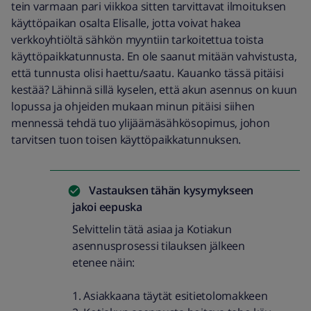
tein varmaan pari viikkoa sitten tarvittavat ilmoituksen
käyttöpaikan osalta Elisalle, jotta voivat hakea
verkkoyhtiöltä sähkön myyntiin tarkoitettua toista
käyttöpaikkatunnusta. En ole saanut mitään vahvistusta,
että tunnusta olisi haettu/saatu. Kauanko tässä pitäisi
kestää? Lähinnä sillä kyselen, että akun asennus on kuun
lopussa ja ohjeiden mukaan minun pitäisi siihen
mennessä tehdä tuo ylijäämäsähkösopimus, johon
tarvitsen tuon toisen käyttöpaikkatunnuksen.
Vastauksen tähän kysymykseen
jakoi
eepuska
Selvittelin tätä asiaa ja Kotiakun
asennusprosessi tilauksen jälkeen
etenee näin:
1. Asiakkaana täytät esitietolomakkeen