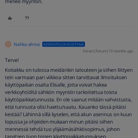
menee myyntiin.
Nahka-ahma
KESKUSTELUN ALOITTAJA
N
Forum|Forum|10 months ago
Terve!
Kotiakku on tulossa meidänkin talouteen ja siihen liittyen
tein varmaan pari viikkoa sitten tarvittavat ilmoituksen
käyttöpaikan osalta Elisalle, jotta voivat hakea
verkkoyhtiöltä sähkön myyntiin tarkoitettua toista
käyttöpaikkatunnusta. En ole saanut mitään vahvistusta,
että tunnusta olisi haettu/saatu. Kauanko tässä pitäisi
kestää? Lähinnä sillä kyselen, että akun asennus on kuun
lopussa ja ohjeiden mukaan minun pitäisi siihen
mennessä tehdä tuo ylijäämäsähkösopimus, johon
tarvitsen tuon toisen käyttöpaikkatunnuksen.