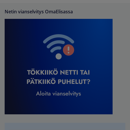
Netin vianselvitys OmaElisassa