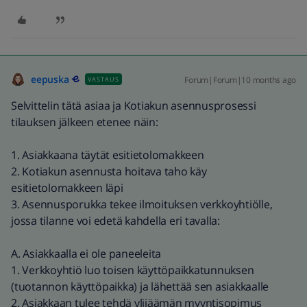
eepuska
Forum|Forum|10 months ago
VASTAUS
Selvittelin tätä asiaa ja Kotiakun asennusprosessi
tilauksen jälkeen etenee näin:
1. Asiakkaana täytät esitietolomakkeen
2. Kotiakun asennusta hoitava taho käy
esitietolomakkeen läpi
3. Asennusporukka tekee ilmoituksen verkkoyhtiölle,
jossa tilanne voi edetä kahdella eri tavalla:
A. Asiakkaalla ei ole paneeleita
1. Verkkoyhtiö luo toisen käyttöpaikkatunnuksen
(tuotannon käyttöpaikka) ja lähettää sen asiakkaalle
2. Asiakkaan tulee tehdä ylijäämän myyntisopimus