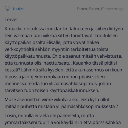
tontze
Forum|Forum|10 months ago
Terve!
Kotiakku on tulossa meidänkin talouteen ja siihen liittyen
tein varmaan pari viikkoa sitten tarvittavat ilmoituksen
käyttöpaikan osalta Elisalle, jotta voivat hakea
verkkoyhtiöltä sähkön myyntiin tarkoitettua toista
käyttöpaikkatunnusta. En ole saanut mitään vahvistusta,
että tunnusta olisi haettu/saatu. Kauanko tässä pitäisi
kestää? Lähinnä sillä kyselen, että akun asennus on kuun
lopussa ja ohjeiden mukaan minun pitäisi siihen
mennessä tehdä tuo ylijäämäsähkösopimus, johon
tarvitsen tuon toisen käyttöpaikkatunnuksen.
Mulle asennettiin viime viikolla akku, eikä kyllä ollut
mitään puhetta mistään ylijäämäsähkösopimuksesta ?
Tosin, minulla ei vielä ole paneeleita, mutta
ymmärtääkseni tuurilla voi käydä niin että pörssisähköä