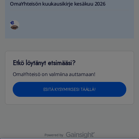
OmaYhteisön kuukausikirje kesäkuu 2026
Etkö löytänyt etsimääsi?
OmaYhteisö on valmiina auttamaan!
ESITÄ KYSYMYKSESI TÄÄLLÄ!