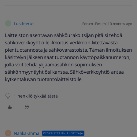
Lusifeerus
Forum|Forum|10 months ago
L
Laitteiston asentavan sähköurakoitsijan pitäisi tehdä
sähköverkkoyhtiölle ilmoitus verkkoon liitettävästä
pientuotannosta ja sähkövarastoista. Tämän ilmoituksen
käsittelyn jälkeen saat tuotannon käyttöpaikkanumeron,
jolla voit tehdä ylijäämäsähkön sopimuksen
sähkönmyyntiyhtiösi kanssa. Sähköverkkoyhtiö antaa
kytkentäluvan tuotantolaitteistolle.
1 henkilö tykkää tästä
Nahka-ahma
KESKUSTELUN ALOITTAJA
N