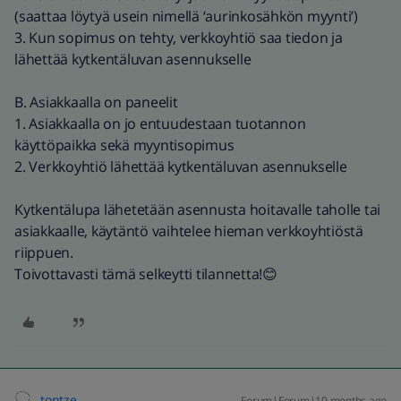
(saattaa löytyä usein nimellä ‘aurinkosähkön myynti’)
3. Kun sopimus on tehty, verkkoyhtiö saa tiedon ja
lähettää kytkentäluvan asennukselle
B. Asiakkaalla on paneelit
1. Asiakkaalla on jo entuudestaan tuotannon
käyttöpaikka sekä myyntisopimus
2. Verkkoyhtiö lähettää kytkentäluvan asennukselle
Kytkentälupa lähetetään asennusta hoitavalle taholle tai
asiakkaalle, käytäntö vaihtelee hieman verkkoyhtiöstä
riippuen.
Toivottavasti tämä selkeytti tilannetta!😊
tontze
Forum|Forum|10 months ago