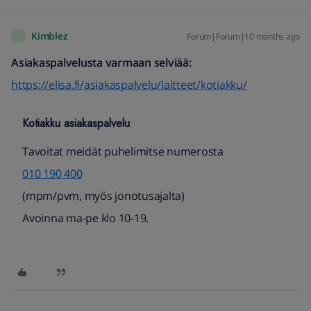
Kimblez
Forum|Forum|10 months ago
K
Asiakaspalvelusta varmaan selviää:
https://elisa.fi/asiakaspalvelu/laitteet/kotiakku/
Kotiakku asiakaspalvelu
Tavoitat meidät puhelimitse numerosta
010 190 400​
(mpm/pvm, myös jonotusajalta)​
Avoinna ma-pe klo 10-19.