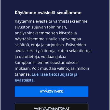
OmaYhteisö-käyttöehdot
Accessibility statement
Käytämme evästeitä sivuillamme
Käytämme evästeitä varmistaaksemme
sivuston sujuvan toiminnan,
Laitteet & liittymät
analysoidaksemme sen käyttöä ja
näyttääksemme sinulle sopivampaa
sisältöä, etuja ja tarjouksia. Evästeiden
Palvelut
avulla kerättyjä tietoja, kuten selaintietoja
ja ostotietoja, voidaan jakaa
Tuki
kumppaneillemme suostumuksesi
mukaan. Voit muuttaa valintojasi milloin
tahansa.
Lue lisää tietosuojasta ja
Ajankohtaista
evästeistä.
Elisa Oyj
HYVÄKSY KAIKKI
In English
VAIN VÄLTTÄMÄTTÖMÄT