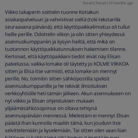
Forum|Forum|10 months ago
Viikko takaperin soittelin tuonne Kotiakun
asiakaspalveluun ja vahvistivat sieltä (toki tekstarilla
seuraavana päivänä), että käyttöpaikkailmoitus oli tullut
heille perille. Odottelin viikon ja olin sitten yhteydessä
asennuskumppaniin ja kysyin heiltä, että mikä on
tuotannon käyttöpaikkatunnuksen hakemisen tilanne.
Kertoivat, että käyttöpaikkani tiedot eivät näy Elisan
palvelussa, vaikka lomake oli täytetty jo KOLME VIIKKOA
sitten ja Elisa itse varmisti, että lomake on mennyt
perille. No, toimitin sitten sähköpostilla speksit
asennuskumppanille ja he tekivät ilmoituksen
verkkoyhtiölle heti tämän jälkeen. Akun asennukseen on
nyt viikko ja Elisan ohjeistuksen mukaan
ylijäämäsähkösopimus on oltava tehtynä
asennuspäivään mennessä. Mielestäni ei mennyt Elisan
päästä ihan kunnolla maaliin tämä, kun jouduin itse
selvittelemään ja kyselemään. Tai sitten olen vaan liian
hätäinen ja kaikki tämä olisi hoitunut itsestään pari