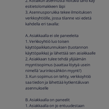
2. Kotiakun asennusta hoitava taho käy
esitietolomakkeen läpi
3. Asennusporukka tekee ilmoituksen
verkkoyhtiölle, jossa tilanne voi edetä
kahdella eri tavalla:
A. Asiakkaalla ei ole paneeleita
1. Verkkoyhtiö luo toisen
käyttöpaikkatunnuksen (tuotannon
käyttöpaikka) ja lähettää sen asiakkaalle
2. Asiakkaan tulee tehdä ylijäämän
myyntisopimus (saattaa löytyä usein
nimellä ‘aurinkosähkön myynti’)
3. Kun sopimus on tehty, verkkoyhtiö
saa tiedon ja lähettää kytkentäluvan
asennukselle
B. Asiakkaalla on paneelit
1. Asiakkaalla on jo entuudestaan