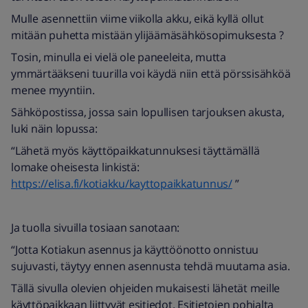
Mulle asennettiin viime viikolla akku, eikä kyllä ollut
mitään puhetta mistään ylijäämäsähkösopimuksesta ?
Tosin, minulla ei vielä ole paneeleita, mutta
ymmärtääkseni tuurilla voi käydä niin että pörssisähköä
menee myyntiin.
Sähköpostissa, jossa sain lopullisen tarjouksen akusta,
luki näin lopussa:
“Lähetä myös käyttöpaikkatunnuksesi täyttämällä
lomake oheisesta linkistä:
https://elisa.fi/kotiakku/kayttopaikkatunnus/
”
Ja tuolla sivuilla tosiaan sanotaan:
“Jotta Kotiakun asennus ja käyttöönotto onnistuu
sujuvasti, täytyy ennen asennusta tehdä muutama asia.
Tällä sivulla olevien ohjeiden mukaisesti lähetät meille
käyttöpaikkaan liittyvät esitiedot. Esitietojen pohjalta