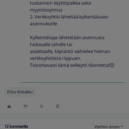
tuotannon käyttöpaikka sekä
myyntisopimus
2. Verkkoyhtiö lähettää kytkentäluvan
asennukselle
Kytkentälupa lähetetään asennusta
hoitavalle taholle tai
asiakkaalle, käytäntö vaihtelee hieman
verkkoyhtiöstä riippuen.
Toivottavasti tämä selkeytti tilannetta!😊
Elisa Kotiakku
12 kommenttia
Vanhin ensin