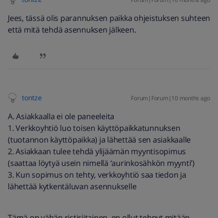
Jees, tässä olis parannuksen paikka ohjeistuksen suhteen
että mitä tehdä asennuksen jälkeen.
tontze
Forum|Forum|10 months ago
A. Asiakkaalla ei ole paneeleita
1. Verkkoyhtiö luo toisen käyttöpaikkatunnuksen
(tuotannon käyttöpaikka) ja lähettää sen asiakkaalle
2. Asiakkaan tulee tehdä ylijäämän myyntisopimus
(saattaa löytyä usein nimellä ‘aurinkosähkön myynti’)
3. Kun sopimus on tehty, verkkoyhtiö saa tiedon ja
lähettää kytkentäluvan asennukselle
Tämä on vähän ristiriitainen, en ollut tehnyt mitään