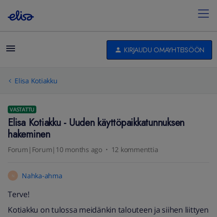
KIRJAUDU OMAYHTEISÖÖN
Elisa Kotiakku
VASTATTU
Elisa Kotiakku - Uuden käyttöpaikkatunnuksen
hakeminen
Forum|Forum|10 months ago
12 kommenttia
Nahka-ahma
N
Terve!
Kotiakku on tulossa meidänkin talouteen ja siihen liittyen