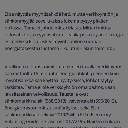
Elisa näyttää myyntisähköä heti, mutta verkkoyhtiön ja
sähkönmyyjää sovelluksissa lukema pysyy pitkään
nollassa. Tämä ei johdu mittariviasta. Mittari mittaa
ostosähkön ja myyntisähkön reaaliajassa täysin oikein, ja
esimerkiksi Elisa laskee myyntisähkön suoraan
energiataseesta (tuotanto – kulutus – akun toiminta).
Virallinen mittaus toimii kuitenkin eri tavalla. Verkkoyhtiö
saa mittarilta 15 minuutin energialohkot, ja ennen kuin
myyntisähköä saa käyttää hyvityksissä, lohkot täytyy
tarkistaa. Tämä ei ole verkkoyhtiön oma päätös, vaan
lakisääteinen velvollisuus. Taustalla ovat
sähkömarkkinalaki (588/2013), valvontalaki (590/2013),
Energiaviraston mittausmääräykset sekä EU:n
sähkömarkkinadirektiivi 2019/944 ja EU:n Electricity
Balancing Guideline ‑asetus 2017/2195. Näiden mukaan