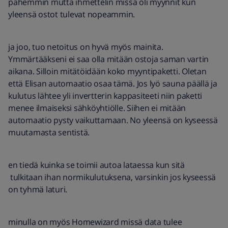
pahemmin mutta ihmettelin missä oli myynnit kun
yleensä ostot tulevat nopeammin.
ja joo, tuo netoitus on hyvä myös mainita.
Ymmärtääkseni ei saa olla mitään ostoja saman vartin
aikana. Silloin mitätöidään koko myyntipaketti. Oletan
että Elisan automaatio osaa tämä. Jos lyö sauna päällä ja
kulutus lähtee yli invertterin kappasiteeti niin paketti
menee ilmaiseksi sähköyhtiölle. Siihen ei mitään
automaatio pysty vaikuttamaan. No yleensä on kyseessä
muutamasta sentistä.
en tiedä kuinka se toimii autoa lataessa kun sitä
tulkitaan ihan normikulutuksena, varsinkin jos kyseessä
on tyhmä laturi.
minulla on myös Homewizard missä data tulee