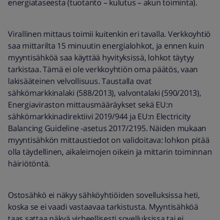
energiataseesta (tuotanto – kulutus – akun toiminta).
Virallinen mittaus toimii kuitenkin eri tavalla. Verkkoyhtiö
saa mittarilta 15 minuutin energialohkot, ja ennen kuin
myyntisähköä saa käyttää hyvityksissä, lohkot täytyy
tarkistaa. Tämä ei ole verkkoyhtiön oma päätös, vaan
lakisääteinen velvollisuus. Taustalla ovat
sähkömarkkinalaki (588/2013), valvontalaki (590/2013),
Energiaviraston mittausmääräykset sekä EU:n
sähkömarkkinadirektiivi 2019/944 ja EU:n Electricity
Balancing Guideline ‑asetus 2017/2195. Näiden mukaan
myyntisähkön mittaustiedot on validoitava: lohkon pitää
olla täydellinen, aikaleimojen oikein ja mittarin toiminnan
häiriötöntä.
Ostosähkö ei näkyy sähköyhtiöiden sovelluksissa heti,
koska se ei vaadi vastaavaa tarkistusta. Myyntisähköä
taas sattaa näkyä virheellisesti sovelluksissa tai ei