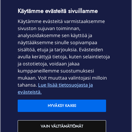
OmaYhteisö-käyttöehdot
Accessibility statement
Käytämme evästeitä sivuillamme
Käytämme evästeitä varmistaaksemme
sivuston sujuvan toiminnan,
Laitteet & liittymät
analysoidaksemme sen käyttöä ja
näyttääksemme sinulle sopivampaa
sisältöä, etuja ja tarjouksia. Evästeiden
Palvelut
avulla kerättyjä tietoja, kuten selaintietoja
ja ostotietoja, voidaan jakaa
Tuki
kumppaneillemme suostumuksesi
mukaan. Voit muuttaa valintojasi milloin
tahansa.
Lue lisää tietosuojasta ja
Ajankohtaista
evästeistä.
Elisa Oyj
HYVÄKSY KAIKKI
In English
VAIN VÄLTTÄMÄTTÖMÄT