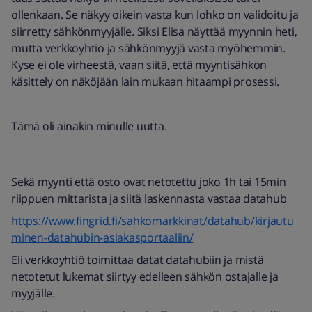
ollenkaan. Se näkyy oikein vasta kun lohko on validoitu ja
siirretty sähkönmyyjälle. Siksi Elisa näyttää myynnin heti,
mutta verkkoyhtiö ja sähkönmyyjä vasta myöhemmin.
Kyse ei ole virheestä, vaan siitä, että myyntisähkön
käsittely on näköjään lain mukaan hitaampi prosessi.
Tämä oli ainakin minulle uutta.
Sekä myynti että osto ovat netotettu joko 1h tai 15min
riippuen mittarista ja siitä laskennasta vastaa datahub
https://www.fingrid.fi/sahkomarkkinat/datahub/kirjautu
minen-datahubin-asiakasportaaliin/
Eli verkkoyhtiö toimittaa datat datahubiin ja mistä
netotetut lukemat siirtyy edelleen sähkön ostajalle ja
myyjälle.