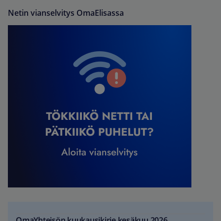
Netin vianselvitys OmaElisassa
OmaYhteisön kuukausikirje kesäkuu 2026