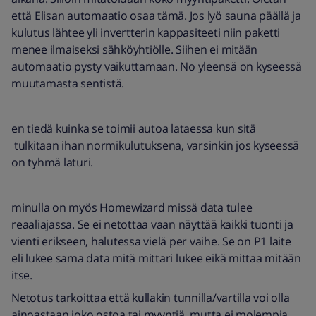
että Elisan automaatio osaa tämä. Jos lyö sauna päällä ja
kulutus lähtee yli invertterin kappasiteeti niin paketti
menee ilmaiseksi sähköyhtiölle. Siihen ei mitään
automaatio pysty vaikuttamaan. No yleensä on kyseessä
muutamasta sentistä.
en tiedä kuinka se toimii autoa lataessa kun sitä
tulkitaan ihan normikulutuksena, varsinkin jos kyseessä
on tyhmä laturi.
minulla on myös Homewizard missä data tulee
reaaliajassa. Se ei netottaa vaan näyttää kaikki tuonti ja
vienti erikseen, halutessa vielä per vaihe. Se on P1 laite
eli lukee sama data mitä mittari lukee eikä mittaa mitään
itse.
Netotus tarkoittaa että kullakin tunnilla/vartilla voi olla
ainoastaan joko ostoa tai myyntiä, mutta ei molempia