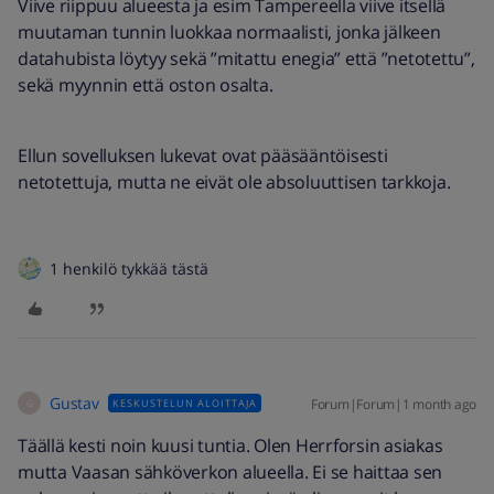
Viive riippuu alueesta ja esim Tampereella viive itsellä
muutaman tunnin luokkaa normaalisti, jonka jälkeen
datahubista löytyy sekä ”mitattu enegia” että ”netotettu”,
sekä myynnin että oston osalta.
Ellun sovelluksen lukevat ovat pääsääntöisesti
netotettuja, mutta ne eivät ole absoluuttisen tarkkoja.
1 henkilö tykkää tästä
Gustav
Forum|Forum|1 month ago
KESKUSTELUN ALOITTAJA
G
Täällä kesti noin kuusi tuntia. Olen Herrforsin asiakas
mutta Vaasan sähköverkon alueella. Ei se haittaa sen