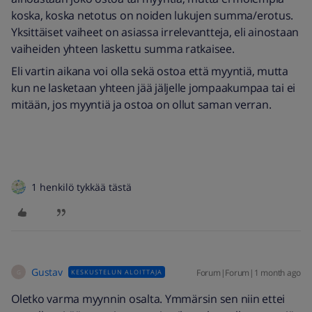
koska, koska netotus on noiden lukujen summa/erotus.
Yksittäiset vaiheet on asiassa irrelevantteja, eli ainostaan
vaiheiden yhteen laskettu summa ratkaisee.
Eli vartin aikana voi olla sekä ostoa että myyntiä, mutta
kun ne lasketaan yhteen jää jäljelle jompaakumpaa tai ei
mitään, jos myyntiä ja ostoa on ollut saman verran.
1 henkilö tykkää tästä
Gustav
Forum|Forum|1 month ago
KESKUSTELUN ALOITTAJA
G
Oletko varma myynnin osalta. Ymmärsin sen niin ettei