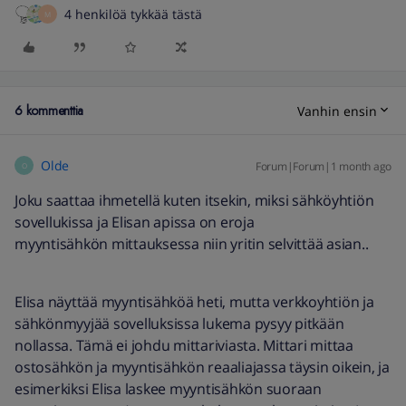
4 henkilöä tykkää tästä
M
6 kommenttia
Vanhin ensin
Olde
Forum|Forum|1 month ago
O
Joku saattaa ihmetellä kuten itsekin, miksi sähköyhtiön
sovellukissa ja Elisan apissa on eroja
myyntisähkön mittauksessa niin yritin selvittää asian..
Elisa näyttää myyntisähköä heti, mutta verkkoyhtiön ja
sähkönmyyjää sovelluksissa lukema pysyy pitkään
nollassa. Tämä ei johdu mittariviasta. Mittari mittaa
ostosähkön ja myyntisähkön reaaliajassa täysin oikein, ja
esimerkiksi Elisa laskee myyntisähkön suoraan