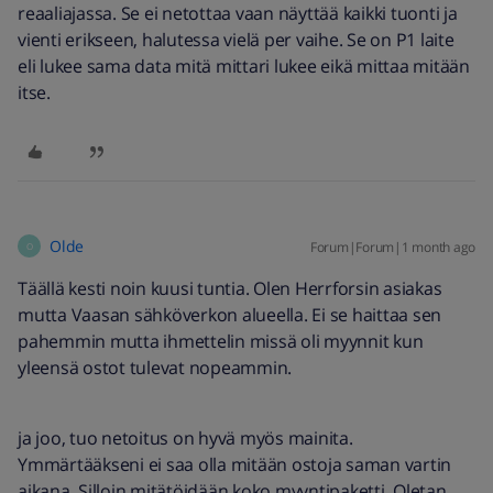
reaaliajassa. Se ei netottaa vaan näyttää kaikki tuonti ja
vienti erikseen, halutessa vielä per vaihe. Se on P1 laite
eli lukee sama data mitä mittari lukee eikä mittaa mitään
itse.
Olde
Forum|Forum|1 month ago
O
Täällä kesti noin kuusi tuntia. Olen Herrforsin asiakas
mutta Vaasan sähköverkon alueella. Ei se haittaa sen
pahemmin mutta ihmettelin missä oli myynnit kun
yleensä ostot tulevat nopeammin.
ja joo, tuo netoitus on hyvä myös mainita.
Ymmärtääkseni ei saa olla mitään ostoja saman vartin
aikana. Silloin mitätöidään koko myyntipaketti. Oletan