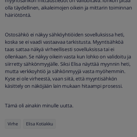
myyntisähkön mittaustiedot on validoitava: lohkon pitää
olla täydellinen, aikaleimojen oikein ja mittarin toiminnan
häiriötöntä.
Ostosähkö ei näkyy sähköyhtiöiden sovelluksissa heti,
koska se ei vaadi vastaavaa tarkistusta. Myyntisähköä
taas sattaa näkyä virheellisesti sovelluksissa tai ei
ollenkaan. Se näkyy oikein vasta kun lohko on validoitu ja
siirretty sähkönmyyjälle. Siksi Elisa näyttää myynnin heti,
mutta verkkoyhtiö ja sähkönmyyjä vasta myöhemmin.
Kyse ei ole virheestä, vaan siitä, että myyntisähkön
käsittely on näköjään lain mukaan hitaampi prosessi.
Tämä oli ainakin minulle uutta.
Virhe
Elisa Kotiakku