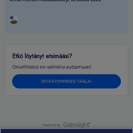
Etkö löytänyt etsimääsi?
OmaYhteisö on valmiina auttamaan!
ESITÄ KYSYMYKSESI TÄÄLLÄ!