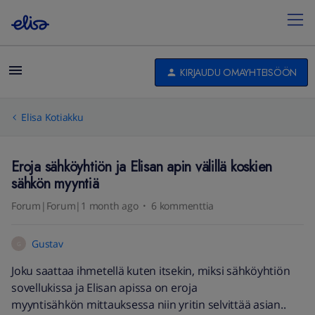
KIRJAUDU OMAYHTEISÖÖN
Elisa Kotiakku
Eroja sähköyhtiön ja Elisan apin välillä koskien
sähkön myyntiä
Forum|Forum|1 month ago
6 kommenttia
Gustav
G
Joku saattaa ihmetellä kuten itsekin, miksi sähköyhtiön
sovellukissa ja Elisan apissa on eroja
myyntisähkön mittauksessa niin yritin selvittää asian..