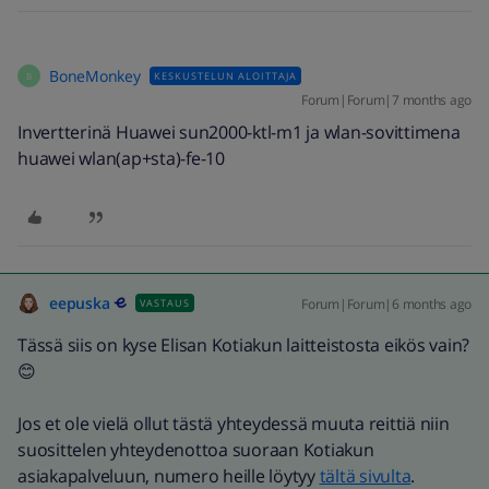
BoneMonkey
KESKUSTELUN ALOITTAJA
B
Forum|Forum|7 months ago
Invertterinä Huawei sun2000-ktl-m1 ja wlan-sovittimena
huawei wlan(ap+sta)-fe-10
eepuska
Forum|Forum|6 months ago
VASTAUS
Tässä siis on kyse Elisan Kotiakun laitteistosta eikös vain?
😊
Jos et ole vielä ollut tästä yhteydessä muuta reittiä niin
suosittelen yhteydenottoa suoraan Kotiakun
asiakapalveluun, numero heille löytyy
tältä sivulta
.