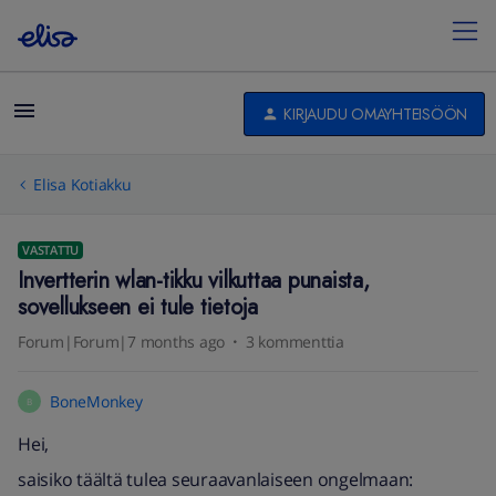
KIRJAUDU OMAYHTEISÖÖN
Elisa Kotiakku
VASTATTU
Invertterin wlan-tikku vilkuttaa punaista,
sovellukseen ei tule tietoja
Forum|Forum|7 months ago
3 kommenttia
BoneMonkey
B
Hei,
saisiko täältä tulea seuraavanlaiseen ongelmaan: