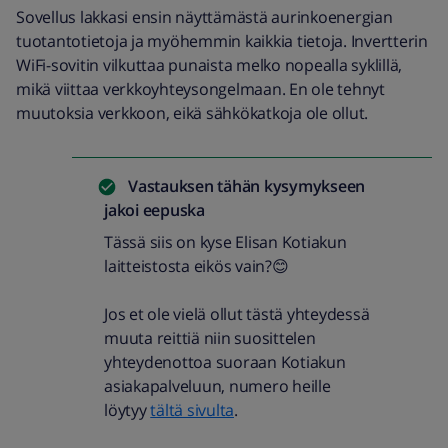
Sovellus lakkasi ensin näyttämästä aurinkoenergian
tuotantotietoja ja myöhemmin kaikkia tietoja. Invertterin
WiFi-sovitin vilkuttaa punaista melko nopealla syklillä,
mikä viittaa verkkoyhteysongelmaan. En ole tehnyt
muutoksia verkkoon, eikä sähkökatkoja ole ollut.
Vastauksen tähän kysymykseen
jakoi
eepuska
Tässä siis on kyse Elisan Kotiakun
laitteistosta eikös vain?😊
Jos et ole vielä ollut tästä yhteydessä
muuta reittiä niin suosittelen
yhteydenottoa suoraan Kotiakun
asiakapalveluun, numero heille
löytyy
tältä sivulta
.