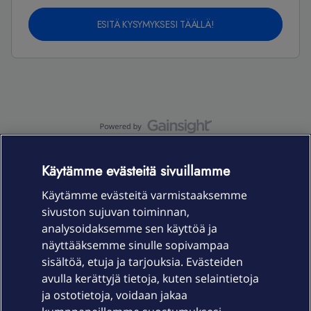
ESITÄ KYSYMYKSESI TÄÄLLÄ!
OmaYhteisö-käyttöehdot
Accessibility statement
Käytämme evästeitä sivuillamme
Käytämme evästeitä varmistaaksemme
sivuston sujuvan toiminnan,
Laitteet & liittymät
analysoidaksemme sen käyttöä ja
näyttääksemme sinulle sopivampaa
sisältöä, etuja ja tarjouksia. Evästeiden
Palvelut
avulla kerättyjä tietoja, kuten selaintietoja
ja ostotietoja, voidaan jakaa
Tuki