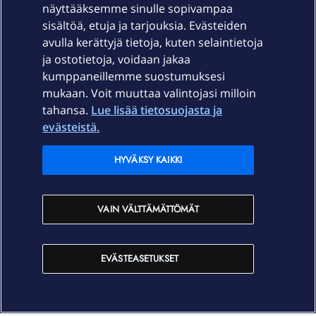
näyttääksemme sinulle sopivampaa
sisältöä, etuja ja tarjouksia. Evästeiden
Palvelut
avulla kerättyjä tietoja, kuten selaintietoja
ja ostotietoja, voidaan jakaa
Tuki
kumppaneillemme suostumuksesi
mukaan. Voit muuttaa valintojasi milloin
tahansa.
Lue lisää tietosuojasta ja
Ajankohtaista
evästeistä.
Elisa Oyj
HYVÄKSY KAIKKI
In English
VAIN VÄLTTÄMÄTTÖMÄT
På Svenska
EVÄSTEASETUKSET
Sopimusehdot
Tietosuoja
Saavutettavuus
Evästeasetukset
Tekijänoikeudet © 2026 Elisa Oyj.