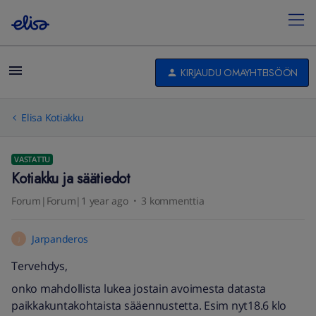
KIRJAUDU OMAYHTEISÖÖN
Elisa Kotiakku
VASTATTU
Kotiakku ja säätiedot
Forum|Forum|1 year ago
3 kommenttia
Jarpanderos
J
Tervehdys,
onko mahdollista lukea jostain avoimesta datasta
paikkakuntakohtaista sääennustetta. Esim nyt18.6 klo