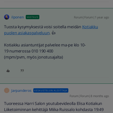
ilponen
Forum|Forum|1 year ago
VASTAUS
Tuosta kysymyksestä voisi soitella meidän
Kotiakku
puolen asiakaspalveluun
. 👍
Kotiakku asiantuntijat palvelee ma-pe klo 10-
19 numerossa 010 190 400
(mpm/pvm, myös jonotusajalta)​
Jarpanderos
KESKUSTELUN ALOITTAJA
J
Forum|Forum|8 months ago
Tuoreessa Harri Salon youtubevideolla Elisa Kotiakun
Liiketoiminnan kehittäjä Miika Ruissalo kohdasta 19:49