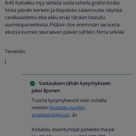
8:45 Kotiakku myy sähköä isolla teholla gridiin koska
hinta päivän korkein ja iltapäivän sääennuste näyttää
rankkasadetta eikä akku enää tänään lataudu
aurinkopaneeleista. Pitäisin itse enemmän varausta
akussa kunnes seuraavan päivän sähkön hinta selviää
Terveisin,
J
Vastauksen tähän kysymykseen
jakoi
ilponen
Tuosta kysymyksestä voisi soitella
meidän
Kotiakku puolen
asiakaspalveluun
. 👍
Kotiakku asiantuntijat palvelee ma-pe