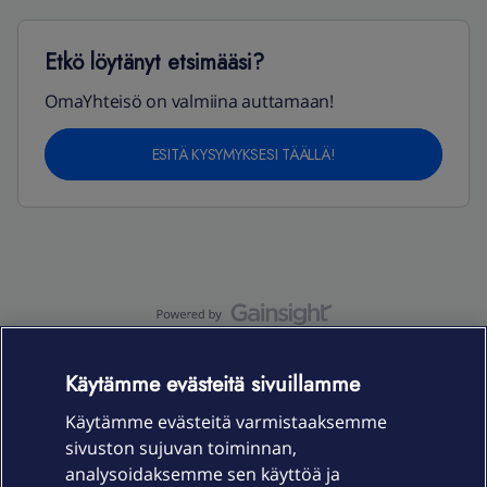
Etkö löytänyt etsimääsi?
OmaYhteisö on valmiina auttamaan!
ESITÄ KYSYMYKSESI TÄÄLLÄ!
OmaYhteisö-käyttöehdot
Accessibility statement
Käytämme evästeitä sivuillamme
Käytämme evästeitä varmistaaksemme
sivuston sujuvan toiminnan,
Laitteet & liittymät
analysoidaksemme sen käyttöä ja