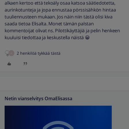
alkaen kertoo että tekoäly osaa katsoa säätiedotetta,
aurinkotunteja ja jopa ennustaa pörssisähkön hintaa
tuuliennusteen mukaan. Jos näin niin tästä olisi kiva
saada tietoa Elisalta. Monet tämän palstan
kommentoijat olivat ns. Pilottikäyttäjiä ja pelin henkeen
kuuluisi tiedottaa ja keskustella näistä 😀
2 henkilöä tykkää tästä
K
Netin vianselvitys OmaElisassa