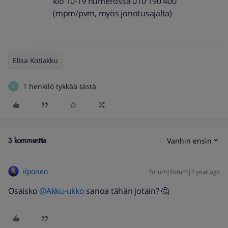
klo 10-19 numerossa 010 190 400
(mpm/pvm, myös jonotusajalta)​
Elisa Kotiakku
1 henkilö tykkää tästä
K
3 kommenttia
Vanhin ensin
ilponen
Forum|Forum|1 year ago
Osaisko ​
@Akku-ukko
sanoa tähän jotain? 🤔