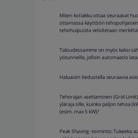
​Miten kotiakku ottaa seuraavat h
ottamassa käyttöön tehopohjaisen si
tehohuipuista veloitetaan merkittä
​Taloudessamme on myös kaksi sähk
yötunneille, jolloin automaatio lat
​Haluaisin tiedustella seuraavia asio
​Tehorajan asettaminen (Grid Limit
yläraja sille, kuinka paljon tehoa (
(esim. max 5 kW)?
​Peak Shaving -toiminto: Tukeeko au