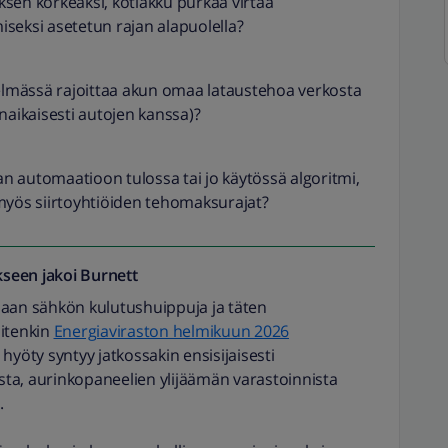
sen korkeaksi, kotiakku purkaa virtaa
seksi asetetun rajan alapuolella?
stelmässä rajoittaa akun omaa lataustehoa verkosta
naikaisesti autojen kanssa)?
n automaatioon tulossa tai jo käytössä algoritmi,
myös siirtoyhtiöiden tehomaksurajat?
seen jakoi
Burnett
maan sähkön kulutushuippuja ja täten
itenkin
Energiaviraston helmikuun 2026
hyöty syntyy jatkossakin ensisijaisesti
ta, aurinkopaneelien ylijäämän varastoinnista
.