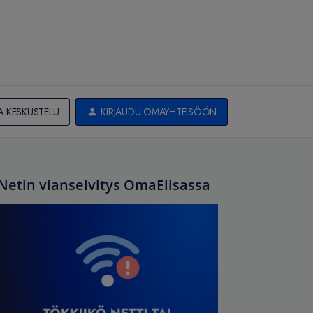
A KESKUSTELU
KIRJAUDU OMAYHTEISÖÖN
Netin vianselvitys OmaElisassa