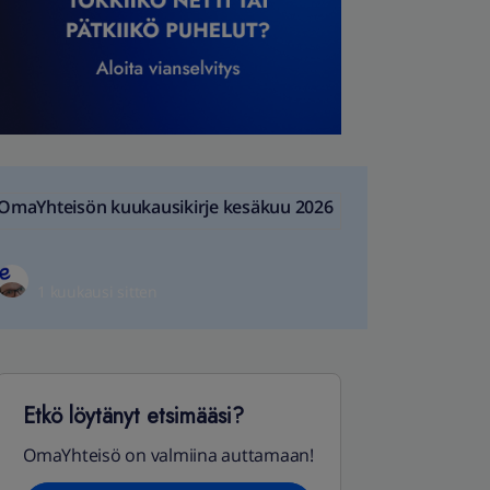
OmaYhteisön kuukausikirje kesäkuu 2026
1 kuukausi sitten
Etkö löytänyt etsimääsi?
OmaYhteisö on valmiina auttamaan!