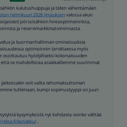
 sähkön kulutushuippuja ja täten vähentämään
aston helmikuun 2026 linjauksen
valossa akun
isijaisesti pörssisähkön hintaoptimoinnista,
innista ja reservimarkkinatoiminnasta.
velua ja kuormanhallinnan ominaisuuksia
evaisuudessa optimoinnin tarvittaessa myös
 osoittautuu hyödylliseksi kokonaisuuden
, että se mahdollistaa asiakkaillemme suurimmat
 jatkossakin voit valita tehomaksuttoman
lemme tutkimaan, kumpi sopimustyyppi on juuri
ysytyistä kysymyksistä nyt kohdasta voinko välttää
//elisa.fi/kotiakku/
.