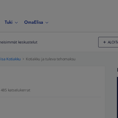
Tuki
OmaElisa
ALOIT
meisimmät keskustelut
lisa Kotiakku
Kotiakku ja tuleva tehomaksu
485 katselukerrat