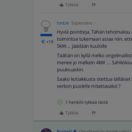
Tykkää
tontze
Superstara
Hyviä pointteja. Tähän tehomaksu as
toimintoa tukemaan asiaa niin, ette
+19
5kW… jäädään kuulolle
Täähän on kyllä melko ongelmallista, 
menee jo melkein 4kW … Sähkökiu
puukiuaskin.
Saako kotiakkusta otettua tälläiset 
verkon puolelle mitattavaksi ?
1 henkilö tykkää tästä
J
Tykkää
Burnett
OmaYhteisön moderaattori