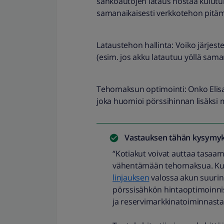
sähköautojen lataus nostaa kulutuk
samanaikaisesti verkkotehon pitämi
​Lataustehon hallinta: Voiko järje
(esim. jos akku latautuu yöllä sama
​Tehomaksun optimointi: Onko Elisa
joka huomioi pörssihinnan lisäksi 
Vastauksen tähän kysymyk
“Kotiakut voivat auttaa tasaa
vähentämään tehomaksua. Ku
linjauksen
valossa akun suurin 
pörssisähkön hintaoptimoinnis
ja reservimarkkinatoiminnasta