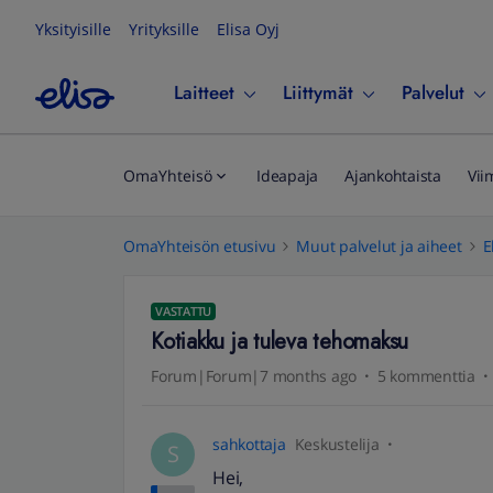
Yksityisille
Yrityksille
Elisa Oyj
Laitteet
Liittymät
Palvelut
OmaYhteisö
Ideapaja
Ajankohtaista
Vii
OmaYhteisön etusivu
Muut palvelut ja aiheet
E
VASTATTU
Kotiakku ja tuleva tehomaksu
Forum|Forum|7 months ago
5 kommenttia
sahkottaja
Keskustelija
S
​Hei,