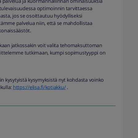
ä palvelua ja kuormanhallinnan ominaisuuksia
 tulevaisuudessa optimoinnin tarvittaessa
a, jos se osoittautuu hyödylliseksi
ämme palvelua niin, että se mahdollistaa
onaissäästöt.
kaan jatkossakin voit valita tehomaksuttoman
ittelemme tutkimaan, kumpi sopimustyyppi on
in kysytyistä kysymyksistä nyt kohdasta voinko
kulla:
https://elisa.fi/kotiakku/
.