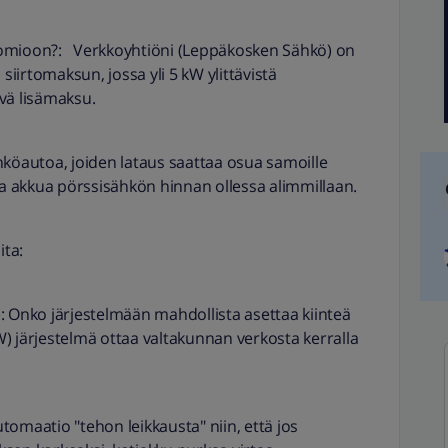
uomioon?: Verkkoyhtiöni (Leppäkosken Sähkö) on
irtomaksun, jossa yli 5 kW ylittävistä
vä lisämaksu.
öautoa, joiden lataus saattaa osua samoille
aa akkua pörssisähkön hinnan ollessa alimmillaan.
ita:
): Onko järjestelmään mahdollista asettaa kiinteä
kW) järjestelmä ottaa valtakunnan verkosta kerralla
tomaatio "tehon leikkausta" niin, että jos