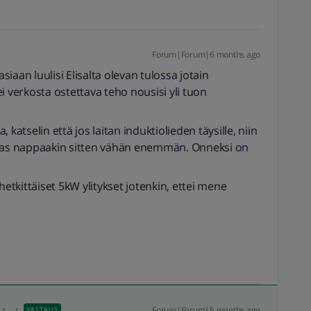
Forum|Forum|6 months ago
iaan luulisi Elisalta olevan tulossa jotain
i verkosta ostettava teho nousisi yli tuon
katselin että jos laitan induktiolieden täysille, niin
as nappaakin sitten vähän enemmän. Onneksi on
hetkittäiset 5kW ylitykset jotenkin, ettei mene
Forum|Forum|5 months ago
VASTAUS