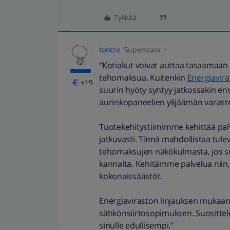
Tykkää
tontze
Superstara
“Kotiakut voivat auttaa tasaamaan
tehomaksua. Kuitenkin
Energiavir
+19
suurin hyöty syntyy jatkossakin ens
aurinkopaneelien ylijäämän varasto
Tuotekehitystiimimme kehittää pal
jatkuvasti. Tämä mahdollistaa tul
tehomaksujen näkökulmasta, jos se
kannalta. Kehitämme palvelua niin
kokonaissäästöt.
Energiaviraston linjauksen mukaan
sähkönsiirtosopimuksen. Suositte
sinulle edullisempi.”