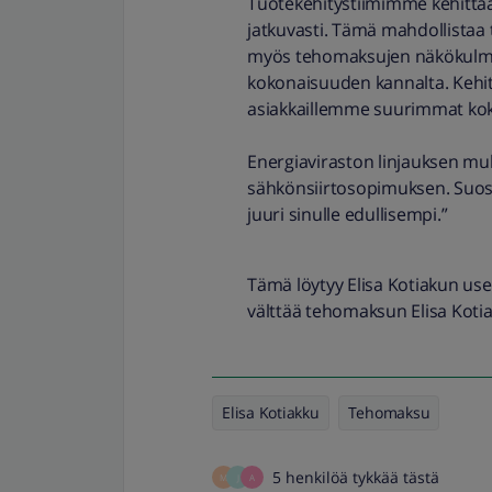
Tuotekehitystiimimme kehittä
jatkuvasti. Tämä mahdollistaa
myös tehomaksujen näkökulmast
kokonaisuuden kannalta. Kehit
asiakkaillemme suurimmat kok
Energiaviraston linjauksen mu
sähkönsiirtosopimuksen. Suos
juuri sinulle edullisempi.”
Tämä löytyy Elisa Kotiakun use
välttää tehomaksun Elisa Kotia
Elisa Kotiakku
Tehomaksu
5 henkilöä tykkää tästä
M
J
A