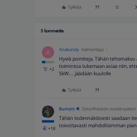
Tykkää
5 kommenttia
Anakonda
Valmentaja
A
Hyviä pointteja. Tähän tehomaksu as
toimintoa tukemaan asiaa niin, ette
+2
5kW… jäädään kuulolle
Tykkää
Burnett
OmaYhteisön moderaattori
Tähän todennäköisesti saadaan tiet
toivottavasti mahdollisimman pian
+18