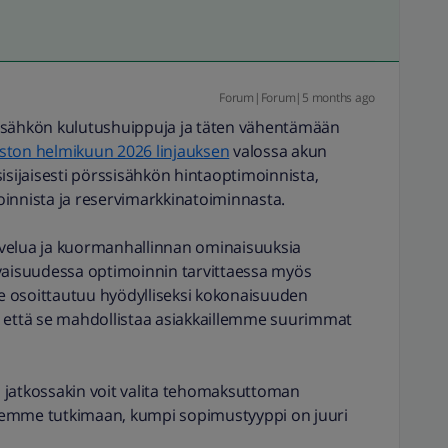
Forum|Forum|5 months ago
 sähkön kulutushuippuja ja täten vähentämään
aston helmikuun 2026 linjauksen
valossa akun
isijaisesti pörssisähkön hintaoptimoinnista,
innista ja reservimarkkinatoiminnasta.
velua ja kuormanhallinnan ominaisuuksia
evaisuudessa optimoinnin tarvittaessa myös
 osoittautuu hyödylliseksi kokonaisuuden
, että se mahdollistaa asiakkaillemme suurimmat
 jatkossakin voit valita tehomaksuttoman
lemme tutkimaan, kumpi sopimustyyppi on juuri