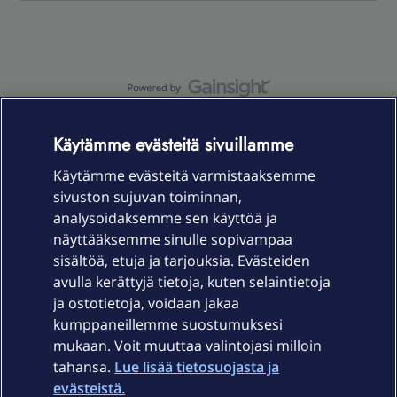
OmaYhteisö-käyttöehdot
Accessibility statement
Käytämme evästeitä sivuillamme
Käytämme evästeitä varmistaaksemme
sivuston sujuvan toiminnan,
Laitteet & liittymät
analysoidaksemme sen käyttöä ja
näyttääksemme sinulle sopivampaa
sisältöä, etuja ja tarjouksia. Evästeiden
Palvelut
avulla kerättyjä tietoja, kuten selaintietoja
ja ostotietoja, voidaan jakaa
Tuki
kumppaneillemme suostumuksesi
mukaan. Voit muuttaa valintojasi milloin
tahansa.
Lue lisää tietosuojasta ja
Ajankohtaista
evästeistä.