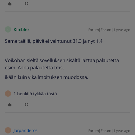
Kimblez
Forum|Forum|1 year ago
K
Sama täällä, päivä ei vaihtunut 31.3 ja nyt 1.4
Voikohan sieltä sovelluksen sisältä laittaa palautetta
esim. Anna palautetta tms.
ikään kuin vikailmoituksen muodossa.
1 henkilö tykkää tästä
J
Jarpanderos
Forum|Forum|1 year ago
J