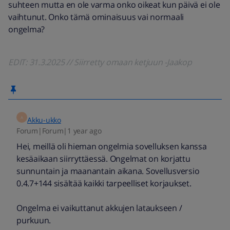
suhteen mutta en ole varma onko oikeat kun päivä ei ole
vaihtunut. Onko tämä ominaisuus vai normaali
ongelma?
EDIT: 31.3.2025 // Siirretty omaan ketjuun -Jaakop
A
Akku-ukko
Forum|Forum|1 year ago
Hei, meillä oli hieman ongelmia sovelluksen kanssa
kesäaikaan siirryttäessä. Ongelmat on korjattu
sunnuntain ja maanantain aikana. Sovellusversio
0.4.7+144 sisältää kaikki tarpeelliset korjaukset.
Ongelma ei vaikuttanut akkujen lataukseen /
purkuun.