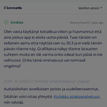
5 kommenttia
Vanhin ensin
Kimblez
Forum|Forum|1 year ago
K
Olen vasta käyttänyt kotiakkua viikon ja huomannut että
aina joskus app ei aloita uutta päivää. Taas tänään on
sellainen aamu että näyttää vain su 30.3 ja ei vielä tämän
päivän tilanne näy. Grafiikassa näkyy tilanne latausten
suhteen mutta en ole varma onko oikeat kun päivä ei ole
vaihtunut. Onko tämä ominaisuus vai normaali
ongelma?
EDIT: 31.3.2025 // Siirretty omaan ketjuun -Jaakop
Auttaisikohan sovelluksen poisto ja uudelleenasennus.
Siitähän voisi ottaa yhteyttä
Kotiakku asiakaspalveluun
,
niin selviää.