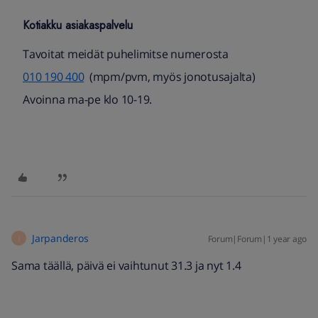
Kotiakku asiakaspalvelu
Tavoitat meidät puhelimitse numerosta
010 190 400​
(mpm/pvm, myös jonotusajalta)​
Avoinna ma-pe klo 10-19.
Jarpanderos
Forum|Forum|1 year ago
J
Sama täällä, päivä ei vaihtunut 31.3 ja nyt 1.4