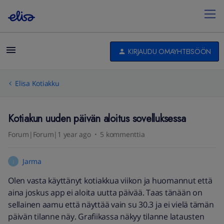
KIRJAUDU OMAYHTEISÖÖN
Elisa Kotiakku
Kotiakun uuden päivän aloitus sovelluksessa
Forum|Forum|1 year ago
5 kommenttia
Jarma
J
Olen vasta käyttänyt kotiakkua viikon ja huomannut että
aina joskus app ei aloita uutta päivää. Taas tänään on
sellainen aamu että näyttää vain su 30.3 ja ei vielä tämän
päivän tilanne näy. Grafiikassa näkyy tilanne latausten