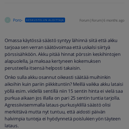
Poro-
Forum|Forum|6 months ago
KESKUSTELUN ALOITTAJA
P
Omassa käytössä säästö syntyy lähinnä siitä että akku
tarjoaa sen verran säätövoimaa että uskalsi siirtyä
pörssisähköön. Akku pitää hinnat pörssin keskihintojen
alapuolella, ja maksaa kertyneen kokemuksen
perusteella itsensä helposti takaisin.
Onko sulla akku osannut oikeasti säätää muihinkin
aikoihin kuin pariin piikkituntiin? Meillä vaikka akku lataisi
yöllä esim. viidellä sentillä niin 15 sentin hinta ei vielä saa
purkua aikaan jos illalla on pari 25 sentin tuntia tarjolla.
Agressiivisemmalla lataus-purkusyklillä säästö olisi
merkittävä mutta nyt tuntuu, että aidosti päivän
halvimpia tunteja ei hyödynnetä poislukien yön täyteen
lataus.