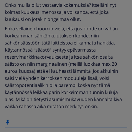
Onko muilla ollut vastaavia kokemuksia? Itselläni nyt
kolmas kuukausi menossa ja voi sanoa, että joka
kuukausi on jotakin ongelmaa ollut.
Ehkä sellainen huomio vielä, että jos kohde on vähän
korkeamman sähkönkulutuksen kohde, niin
sähkönsäästöön tätä laitteistoa ei kannata hankkia.
Käytännössä “säästö” syntyy epävarmasta
reservimarkkinakorvauksesta ja itse sähkön osalta
säästö on niin marginaalinen (meillä luokkaa max 20
euroa kuussa) että ei kauheasti lämmitä. Jos akkuihin
saisi vielä yhden kerroksen moduuleja lisää, voisi
säästöpotentiaalikin olla parempi koska nyt tämä
käytännössä leikkaa parin korkeimman tunnin kuluja
alas. Mikä on tietysti asumismukavuuden kannalta kiva
vaikka rahassa aika mitätön merkitys onkin.