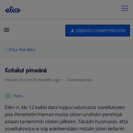
KIRJAUDU OMAYHTEISÖÖN
Elisa Kotiakku
Kotiakut pimeänä
Forum|Forum|6 months ago
7 kommenttia
Poro-
P
Eilen n. klo 12 kaikki data loppui valumasta sovellukseen
jota ihmettelin hieman mutta sitten unohdin perehtyä
asiaan tarkemmin töiden jälkeen. Tänään huomasin, että
sovelluksessa ei näy edelleenkään mitään joten kellariin