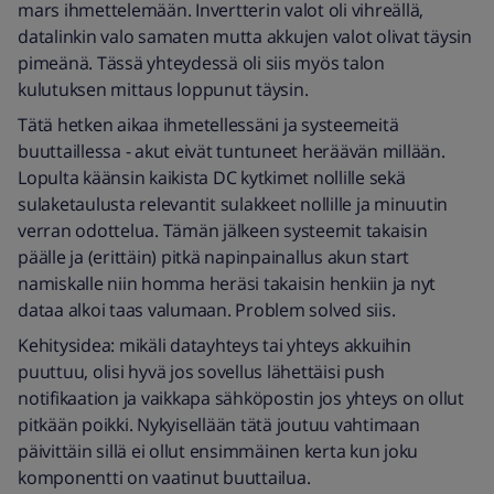
mars ihmettelemään. Invertterin valot oli vihreällä,
datalinkin valo samaten mutta akkujen valot olivat täysin
pimeänä. Tässä yhteydessä oli siis myös talon
kulutuksen mittaus loppunut täysin.
Tätä hetken aikaa ihmetellessäni ja systeemeitä
buuttaillessa - akut eivät tuntuneet heräävän millään.
Lopulta käänsin kaikista DC kytkimet nollille sekä
sulaketaulusta relevantit sulakkeet nollille ja minuutin
verran odottelua. Tämän jälkeen systeemit takaisin
päälle ja (erittäin) pitkä napinpainallus akun start
namiskalle niin homma heräsi takaisin henkiin ja nyt
dataa alkoi taas valumaan. Problem solved siis.
Kehitysidea: mikäli datayhteys tai yhteys akkuihin
puuttuu, olisi hyvä jos sovellus lähettäisi push
notifikaation ja vaikkapa sähköpostin jos yhteys on ollut
pitkään poikki. Nykyisellään tätä joutuu vahtimaan
päivittäin sillä ei ollut ensimmäinen kerta kun joku
komponentti on vaatinut buuttailua.