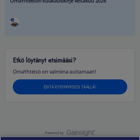
OmaYhteisön kuukausikirje kesäkuu 2026
Etkö löytänyt etsimääsi?
OmaYhteisö on valmiina auttamaan!
ESITÄ KYSYMYKSESI TÄÄLLÄ!