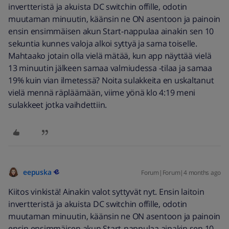
invertteristä ja akuista DC switchin offille, odotin
muutaman minuutin, käänsin ne ON asentoon ja painoin
ensin ensimmäisen akun Start-nappulaa ainakin sen 10
sekuntia kunnes valoja alkoi syttyä ja sama toiselle.
Mahtaako jotain olla vielä mätää, kun app näyttää vielä
13 minuutin jälkeen samaa valmiudessa -tilaa ja samaa
19% kuin vian ilmetessä? Noita sulakkeita en uskaltanut
vielä mennä räpläämään, viime yönä klo 4:19 meni
sulakkeet jotka vaihdettiin.
eepuska
Forum|Forum|4 months ago
Kiitos vinkistä! Ainakin valot syttyvät nyt. Ensin laitoin
invertteristä ja akuista DC switchin offille, odotin
muutaman minuutin, käänsin ne ON asentoon ja painoin
ensin ensimmäisen akun Start-nappulaa ainakin sen 10