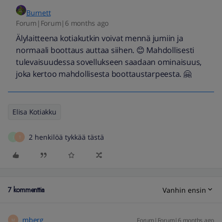
Burnett
Forum|Forum|6 months ago
Älylaitteena kotiakutkin voivat mennä jumiin ja
normaali boottaus auttaa siihen. 😊 Mahdollisesti
tulevaisuudessa sovellukseen saadaan ominaisuus,
joka kertoo mahdollisesta boottaustarpeesta. 🤗
Elisa Kotiakku
2 henkilöä tykkää tästä
J
T
7 kommenttia
Vanhin ensin
mberg
Forum|Forum|6 months ago
M