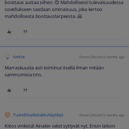
boottaus auttaa siihen. 😊 Mahdollisesti tulevaisuudessa
sovellukseen saadaan ominaisuus, joka kertoo
mahdollisesta boottaustarpeesta. 🤗
tontze
Forum|Forum|6 months ago
Marraskuusta asti toiminut itsellä ilman mitään
sammumisia tms.
TuoreElisaKotiakkuKäyttäjä
Forum|Forum|5 months ago
T
Kiitos vinkistä! Ainakin valot syttyvät nyt. Ensin laitoin