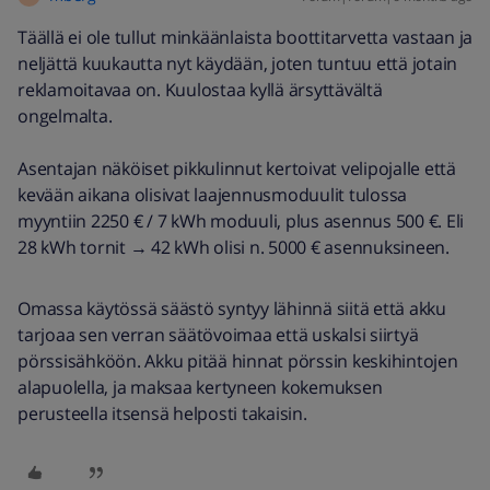
Täällä ei ole tullut minkäänlaista boottitarvetta vastaan ja
neljättä kuukautta nyt käydään, joten tuntuu että jotain
reklamoitavaa on. Kuulostaa kyllä ärsyttävältä
ongelmalta.
Asentajan näköiset pikkulinnut kertoivat velipojalle että
kevään aikana olisivat laajennusmoduulit tulossa
myyntiin 2250 € / 7 kWh moduuli, plus asennus 500 €. Eli
28 kWh tornit → 42 kWh olisi n. 5000 € asennuksineen.
Omassa käytössä säästö syntyy lähinnä siitä että akku
tarjoaa sen verran säätövoimaa että uskalsi siirtyä
pörssisähköön. Akku pitää hinnat pörssin keskihintojen
alapuolella, ja maksaa kertyneen kokemuksen
perusteella itsensä helposti takaisin.