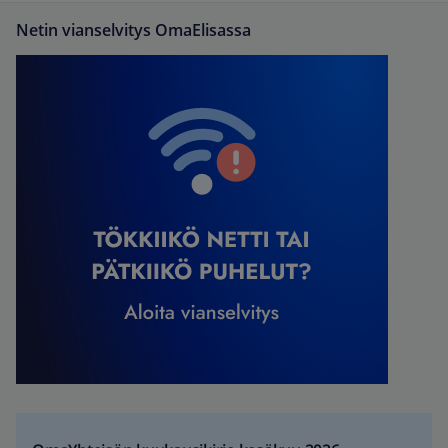
Netin vianselvitys OmaElisassa