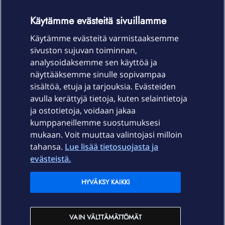
OmaYhteisö-käyttöehdot
Accessibility statement
Käytämme evästeitä sivuillamme
Käytämme evästeitä varmistaaksemme
sivuston sujuvan toiminnan,
Laitteet & liittymät
analysoidaksemme sen käyttöä ja
näyttääksemme sinulle sopivampaa
sisältöä, etuja ja tarjouksia. Evästeiden
Palvelut
avulla kerättyjä tietoja, kuten selaintietoja
ja ostotietoja, voidaan jakaa
Tuki
kumppaneillemme suostumuksesi
mukaan. Voit muuttaa valintojasi milloin
tahansa.
Lue lisää tietosuojasta ja
Ajankohtaista
evästeistä.
Elisa Oyj
HYVÄKSY KAIKKI
In English
VAIN VÄLTTÄMÄTTÖMÄT