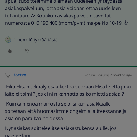
apua, suosittelemme olemaan uudelleen yhteydessä
asiakaspalveluun, jotta asia voidaan ottaa uudelleen
tutkintaan. 🔎 Kotiakun asiakaspalvelun tavoitat
numerosta 010 190 400​ (mpm/pvm)​ ma-pe klo 10-19. 👍
1 henkilö tykkää tästä
tontze
Forum|Forum|2 months ago
Eikö Elisan tekoäly osaa kertoa suoraan Elisalle että joku
laite ei toimi ? Jos ei niin kannattaiasiko miettiä asiaa ?
Kuinka hienoa mainosta se olisi kun asiakkaalle
soitetaan että huomasimme ongelmia laitteessanne ja
asia on paraikaa hoidossa.
Nyt asiakas soittelee itse asiakastukensa alulle, jos
pääsee läpi.