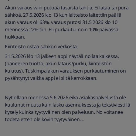
Akun varaus vain putoaa tasaista tahtia. Ei lataa tai pura
sähköä. 27.5.2026 klo 13 kun laitteisto laitettiin päällä
akun varaus oli 63%, varaus putosi 31.5.2026 klo 10
mennessä 22%:tiin. Eli purkautui noin 10% päivässä
hukkaan.
Kiinteistö ostaa sähkön verkosta.
31.5.2026 klo 13 jälkeen appi näytää nollaa kaikessa,
(paneelien tuotto, akun lataus/purku, kiinteistön
kulutus). Tuskimpa akun varauksen purkautuminen on
pysähtynyt vaikka appi ei siitä kerrokkaan.
Nyt ollaan menossa 5.6.2026 eikä asiakaspalvelusta ole
kuulunut muuta kuin lasku asennuksesta ja tekstiviestillä
kysely kuinka tyytyväinen olen palveluun. No voitanee
todeta etten ole kovin tyytyväinen…