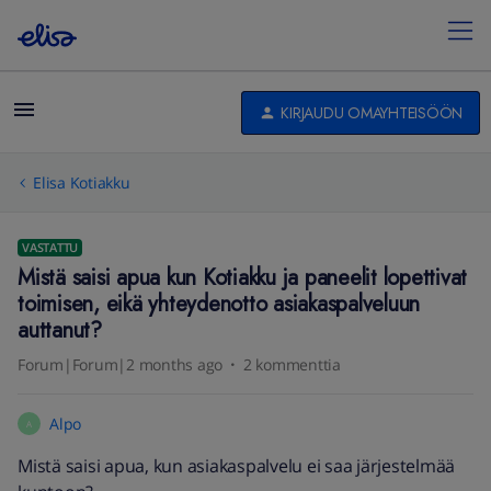
KIRJAUDU OMAYHTEISÖÖN
Elisa Kotiakku
VASTATTU
Mistä saisi apua kun Kotiakku ja paneelit lopettivat
toimisen, eikä yhteydenotto asiakaspalveluun
auttanut?
Forum|Forum|2 months ago
2 kommenttia
Alpo
A
Mistä saisi apua, kun asiakaspalvelu ei saa järjestelmää