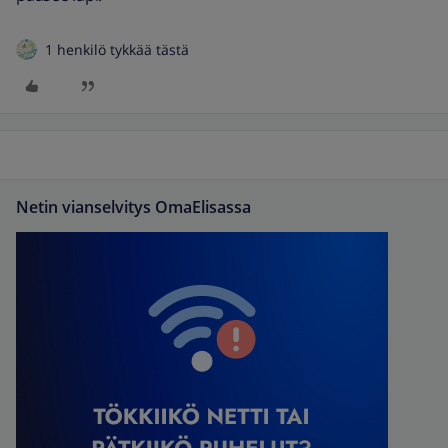
1 henkilö tykkää tästä
Netin vianselvitys OmaElisassa