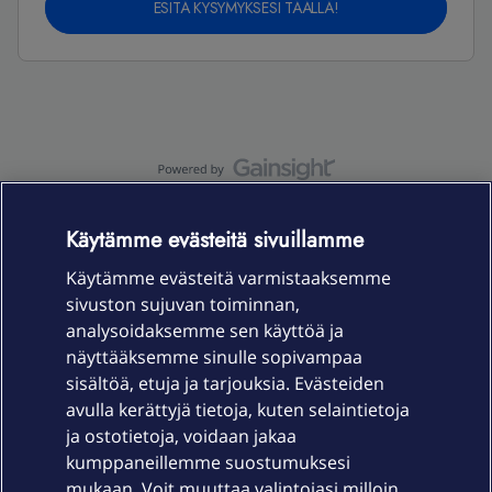
ESITÄ KYSYMYKSESI TÄÄLLÄ!
OmaYhteisö-käyttöehdot
Accessibility statement
Käytämme evästeitä sivuillamme
Käytämme evästeitä varmistaaksemme
sivuston sujuvan toiminnan,
Laitteet & liittymät
analysoidaksemme sen käyttöä ja
näyttääksemme sinulle sopivampaa
sisältöä, etuja ja tarjouksia. Evästeiden
Palvelut
avulla kerättyjä tietoja, kuten selaintietoja
ja ostotietoja, voidaan jakaa
Tuki
kumppaneillemme suostumuksesi
mukaan. Voit muuttaa valintojasi milloin