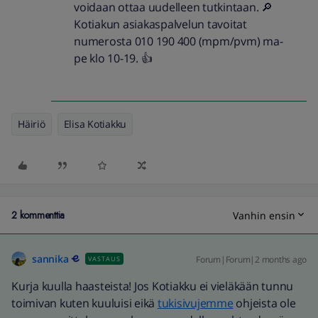
voidaan ottaa uudelleen tutkintaan. 🔎
Kotiakun asiakaspalvelun tavoitat
numerosta 010 190 400​ (mpm/pvm)​ ma-
pe klo 10-19. 👍
Häiriö
Elisa Kotiakku
2 kommenttia
Vanhin ensin
sannika
Forum|Forum|2 months ago
VASTAUS
Kurja kuulla haasteista! Jos Kotiakku ei vieläkään tunnu
toimivan kuten kuuluisi eikä
tukisivujemme
ohjeista ole