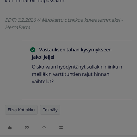
kun hinnat oli huipussaan?
EDIT: 3.2.2026 // Muokattu otsikkoa kuvaavammaksi -
HerraParta
Vastauksen tähän kysymykseen
jakoi
JeiJei
Oisko vaan hyödyntänyt sullakin niinkuin
meilläkin varttituntien rajut hinnan
vaihtelut?
Elisa Kotiakku
Tekoäly