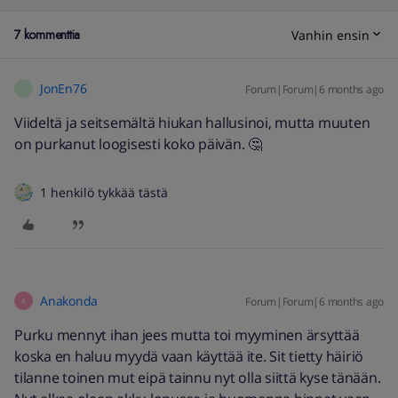
7 kommenttia
Vanhin ensin
JonEn76
Forum|Forum|6 months ago
J
Viideltä ja seitsemältä hiukan hallusinoi, mutta muuten
on purkanut loogisesti koko päivän. 🤔
1 henkilö tykkää tästä
Anakonda
Forum|Forum|6 months ago
A
Purku mennyt ihan jees mutta toi myyminen ärsyttää
koska en haluu myydä vaan käyttää ite. Sit tietty häiriö
tilanne toinen mut eipä tainnu nyt olla siittä kyse tänään.