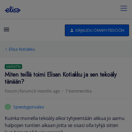
KIRJAUDU OMAYHTEISÖÖN
Elisa Kotiakku
VASTATTU
Miten teillä toimi Elisan Kotiakku ja sen tekoäly
tänään?
Forum|Forum|6 months ago
7 kommenttia
Speedygonsales
S
Kuinka monella tekoäly alkoi tyhjeentään akkua jo aamu
halpojen tuntien aikaan jotta se osasi olla tyhjä sitten