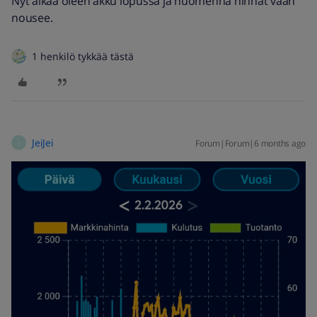
Nyt alkaa oleen akku lopussa ja huomenna hinnat vaan
nousee.
1 henkilö tykkää tästä
JeiJei
Forum|Forum|6 months ago
J