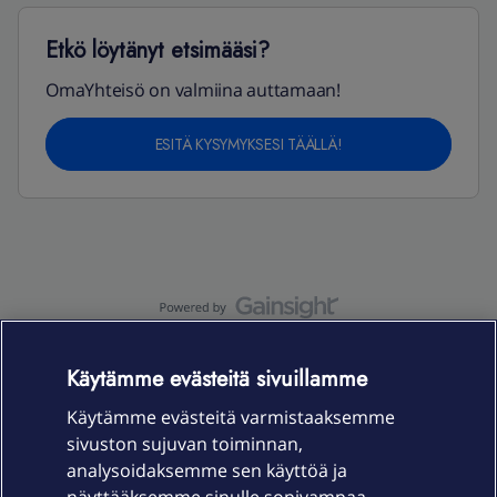
Etkö löytänyt etsimääsi?
OmaYhteisö on valmiina auttamaan!
ESITÄ KYSYMYKSESI TÄÄLLÄ!
OmaYhteisö-käyttöehdot
Accessibility statement
Käytämme evästeitä sivuillamme
Käytämme evästeitä varmistaaksemme
sivuston sujuvan toiminnan,
Laitteet & liittymät
analysoidaksemme sen käyttöä ja