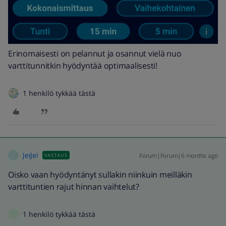
Erinomaisesti on pelannut ja osannut vielä nuo
varttitunnitkin hyödyntää optimaalisesti!
1 henkilö tykkää tästä
JeiJei
Forum|Forum|6 months ago
VASTAUS
J
Oisko vaan hyödyntänyt sullakin niinkuin meilläkin
varttituntien rajut hinnan vaihtelut?
1 henkilö tykkää tästä
J