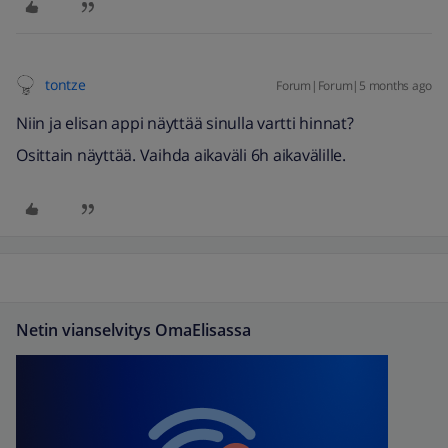
tontze
Forum|Forum|5 months ago
Niin ja elisan appi näyttää sinulla vartti hinnat?
Osittain näyttää. Vaihda aikaväli 6h aikavälille.
Netin vianselvitys OmaElisassa