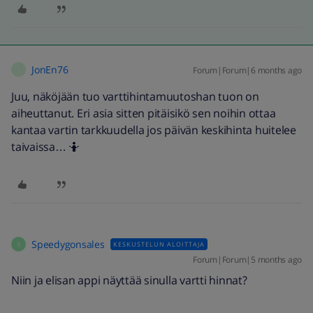
JonEn76
Forum|Forum|6 months ago
J
Juu, näköjään tuo varttihintamuutoshan tuon on
aiheuttanut. Eri asia sitten pitäisikö sen noihin ottaa
kantaa vartin tarkkuudella jos päivän keskihinta huitelee
taivaissa… 🤷
Speedygonsales
KESKUSTELUN ALOITTAJA
S
Forum|Forum|5 months ago
Niin ja elisan appi näyttää sinulla vartti hinnat?