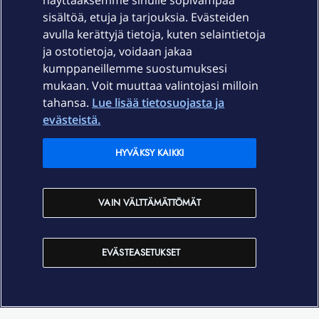
näyttääksemme sinulle sopivampaa
sisältöä, etuja ja tarjouksia. Evästeiden
Palvelut
avulla kerättyjä tietoja, kuten selaintietoja
ja ostotietoja, voidaan jakaa
Tuki
kumppaneillemme suostumuksesi
mukaan. Voit muuttaa valintojasi milloin
tahansa.
Lue lisää tietosuojasta ja
Ajankohtaista
evästeistä.
Elisa Oyj
HYVÄKSY KAIKKI
In English
VAIN VÄLTTÄMÄTTÖMÄT
På Svenska
EVÄSTEASETUKSET
Sopimusehdot
Tietosuoja
Saavutettavuus
Evästeasetukset
Tekijänoikeudet © 2026 Elisa Oyj.