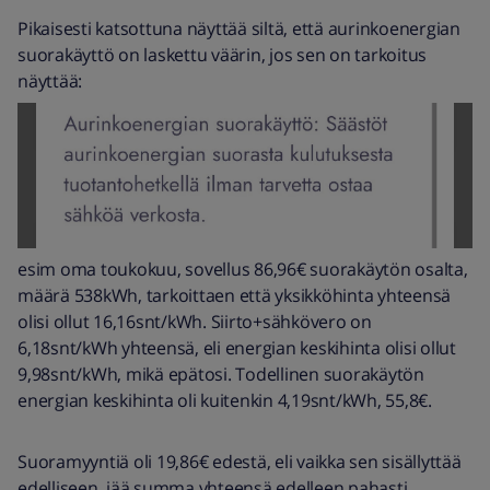
Pikaisesti katsottuna näyttää siltä, että aurinkoenergian
suorakäyttö on laskettu väärin, jos sen on tarkoitus
näyttää:
esim oma toukokuu, sovellus 86,96€ suorakäytön osalta,
määrä 538kWh, tarkoittaen että yksikköhinta yhteensä
olisi ollut 16,16snt/kWh. Siirto+sähkövero on
6,18snt/kWh yhteensä, eli energian keskihinta olisi ollut
9,98snt/kWh, mikä epätosi. Todellinen suorakäytön
energian keskihinta oli kuitenkin 4,19snt/kWh, 55,8€.
Suoramyyntiä oli 19,86€ edestä, eli vaikka sen sisällyttää
edelliseen, jää summa yhteensä edelleen pahasti