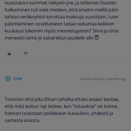
vuositason summat näkyviin jne. ja sellainen hiusten
halkominen tuli vielä mieleen, että ainakin meillä päin
tahtoo verkkoyhtiö korottaa maksuja vuosittain, tuon
päivittäminen sovellukseen taitaa vaikuttaa kaikkien
kuukausi lukemiin myös menneisyyteen? Siinä ja siinä
meneekö tämä jo saivartelun puolelle silti 😇
Olde
Forum|Forum|2 months ago
O
Toivoisin että joku Elisan taholta ottaisi asiaan kantaa,
että mitä laskuri nyt laskee, kun ”totuuksia” on kolme,
hieman toisistaan poikkeavin kuvauksin, yhdestä ja
samasta asiasta.