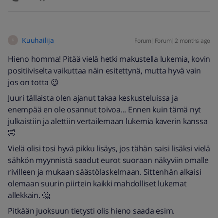
Kuuhailija
Forum|Forum|2 months ago
K
Hieno homma! Pitää vielä hetki makustella lukemia, kovin
positiiviselta vaikuttaa näin esitettynä, mutta hyvä vain
jos on totta 😉
Juuri tällaista olen ajanut takaa keskusteluissa ja
enempää en ole osannut toivoa... Ennen kuin tämä nyt
julkaistiin ja alettiin vertailemaan lukemia kaverin kanssa
🤣
Vielä olisi tosi hyvä pikku lisäys, jos tähän saisi lisäksi vielä
sähkön myynnistä saadut eurot suoraan näkyviin omalle
rivilleen ja mukaan säästölaskelmaan. Sittenhän alkaisi
olemaan suurin piirtein kaikki mahdolliset lukemat
allekkain. 🤔
Pitkään juoksuun tietysti olis hieno saada esim.