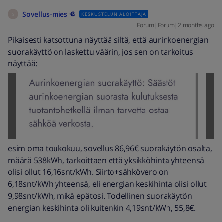
Sovellus-mies
KESKUSTELUN ALOITTAJA
S
Forum|Forum|2 months ago
Pikaisesti katsottuna näyttää siltä, että aurinkoenergian
suorakäyttö on laskettu väärin, jos sen on tarkoitus
näyttää:
esim oma toukokuu, sovellus 86,96€ suorakäytön osalta,
määrä 538kWh, tarkoittaen että yksikköhinta yhteensä
olisi ollut 16,16snt/kWh. Siirto+sähkövero on
6,18snt/kWh yhteensä, eli energian keskihinta olisi ollut
9,98snt/kWh, mikä epätosi. Todellinen suorakäytön
energian keskihinta oli kuitenkin 4,19snt/kWh, 55,8€.