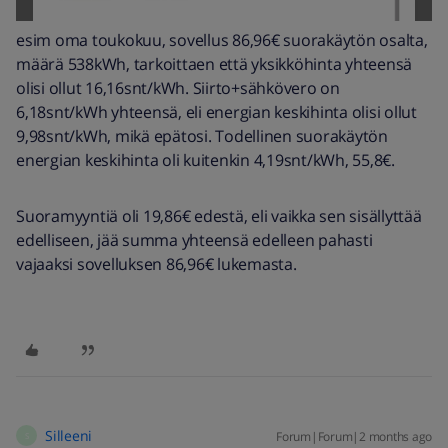
esim oma toukokuu, sovellus 86,96€ suorakäytön osalta,
määrä 538kWh, tarkoittaen että yksikköhinta yhteensä
olisi ollut 16,16snt/kWh. Siirto+sähkövero on
6,18snt/kWh yhteensä, eli energian keskihinta olisi ollut
9,98snt/kWh, mikä epätosi. Todellinen suorakäytön
energian keskihinta oli kuitenkin 4,19snt/kWh, 55,8€.
Suoramyyntiä oli 19,86€ edestä, eli vaikka sen sisällyttää
edelliseen, jää summa yhteensä edelleen pahasti
vajaaksi sovelluksen 86,96€ lukemasta.
Silleeni
Forum|Forum|2 months ago
S