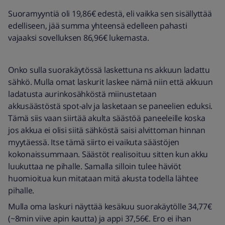
Suoramyyntiä oli 19,86€ edestä, eli vaikka sen sisällyttää
edelliseen, jää summa yhteensä edelleen pahasti
vajaaksi sovelluksen 86,96€ lukemasta.
Onko sulla suorakäytössä laskettuna ns akkuun ladattu
sähkö. Mulla omat laskurit laskee nämä niin että akkuun
ladatusta aurinkosähköstä miinustetaan
akkusäästöstä spot-alv ja lasketaan se paneelien eduksi.
Tämä siis vaan siirtää akulta säästöä paneeleille koska
jos akkua ei olisi siitä sähköstä saisi alvittoman hinnan
myytäessä. Itse tämä siirto ei vaikuta säästöjen
kokonaissummaan. Säästöt realisoituu sitten kun akku
luukuttaa ne pihalle. Samalla silloin tulee häviöt
huomioitua kun mitataan mitä akusta todella lähtee
pihalle.
Mulla oma laskuri näyttää kesäkuu suorakäytölle 34,77€
(~8min viive apin kautta) ja appi 37,56€. Ero ei ihan