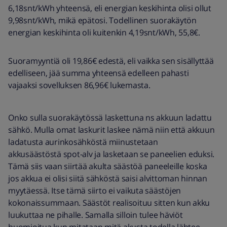
6,18snt/kWh yhteensä, eli energian keskihinta olisi ollut
9,98snt/kWh, mikä epätosi. Todellinen suorakäytön
energian keskihinta oli kuitenkin 4,19snt/kWh, 55,8€.
Suoramyyntiä oli 19,86€ edestä, eli vaikka sen sisällyttää
edelliseen, jää summa yhteensä edelleen pahasti
vajaaksi sovelluksen 86,96€ lukemasta.
Onko sulla suorakäytössä laskettuna ns akkuun ladattu
sähkö. Mulla omat laskurit laskee nämä niin että akkuun
ladatusta aurinkosähköstä miinustetaan
akkusäästöstä spot-alv ja lasketaan se paneelien eduksi.
Tämä siis vaan siirtää akulta säästöä paneeleille koska
jos akkua ei olisi siitä sähköstä saisi alvittoman hinnan
myytäessä. Itse tämä siirto ei vaikuta säästöjen
kokonaissummaan. Säästöt realisoituu sitten kun akku
luukuttaa ne pihalle. Samalla silloin tulee häviöt
huomioitua kun mitataan mitä akusta todella lähtee