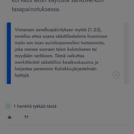
1 henkilö tykkää tästä
J