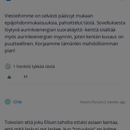
Viesteihimme on selvästi päässyt mukaan
epäjohdonmukaisuuksia, pahoittelut tästä. Sovelluksesta
löytyvä aurinkoenergian suorakäyttö -kenttä sisältää
myös aurinkoenergian myynnin, joten kentän kuvaus on
puutteellinen. Korjaamme tämänkin mahdollisimman
pian!
1 henkilö tykkää tästä
Olde
Forum|Forum|2 months ago
O
Toivoisin että joku Elisan taholta ottaisi asiaan kantaa,
että mitä laskuri nyt laskee, kun ”totuuksia” on kolme,