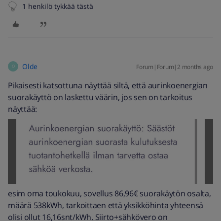
1 henkilö tykkää tästä
Olde
Forum|Forum|2 months ago
O
Pikaisesti katsottuna näyttää siltä, että aurinkoenergian
suorakäyttö on laskettu väärin, jos sen on tarkoitus
näyttää:
esim oma toukokuu, sovellus 86,96€ suorakäytön osalta,
määrä 538kWh, tarkoittaen että yksikköhinta yhteensä
olisi ollut 16,16snt/kWh. Siirto+sähkövero on