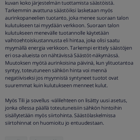
kuvan koko järjestelmän tuottamista säästöistä.
Tarkemmin avattuna säästöiksi lasketaan myös
aurinkopaneelien tuotanto, joka menee suoraan talon
kulutukseen tai myydään verkkoon. Suoraan talon
kulutukseen menevälle tuotannolle käytetään
vaihtoehtoiskustannusta eli hintaa, joka olisi saatu
myymällä energia verkkoon. Tarkempi erittely säästöjen
eri osa-alueista on nähtävissä Säästöt-näkymässä.
Muutoksen myötä aurinkoisina päivinä, kun ylituotantoa
syntyy, toteutuneen sähkön hinta voi mennä
negatiiviseksi jos myynnistä syntyneet tuotot ovat
suuremmat kuin kulutukseen menneet kulut.
Myös Tili ja sovellus -välilehteen on lisätty uusi asetus,
jonka ollessa päällä toteutuneisiin sähkön hintoihin
sisällytetään myös siirtohinta. Säästölaskelmissa
siirtohinnat on huomioitu jo entuudestaan.