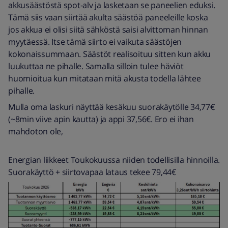
akkusäästöstä spot-alv ja lasketaan se paneelien eduksi.
Tämä siis vaan siirtää akulta säästöä paneeleille koska
jos akkua ei olisi siitä sähköstä saisi alvittoman hinnan
myytäessä. Itse tämä siirto ei vaikuta säästöjen
kokonaissummaan. Säästöt realisoituu sitten kun akku
luukuttaa ne pihalle. Samalla silloin tulee häviöt
huomioitua kun mitataan mitä akusta todella lähtee
pihalle.
Mulla oma laskuri näyttää kesäkuu suorakäytölle 34,77€
(~8min viive apin kautta) ja appi 37,56€. Ero ei ihan
mahdoton ole,
Energian liikkeet Toukokuussa niiden todellisilla hinnoilla.
Suorakäyttö + siirtovapaa lataus tekee 79,44€