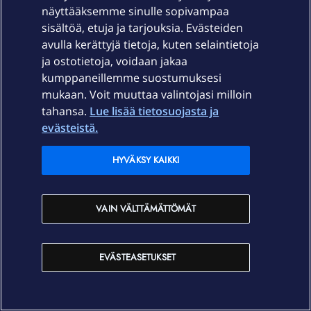
näyttääksemme sinulle sopivampaa
sisältöä, etuja ja tarjouksia. Evästeiden
avulla kerättyjä tietoja, kuten selaintietoja
ja ostotietoja, voidaan jakaa
kumppaneillemme suostumuksesi
mukaan. Voit muuttaa valintojasi milloin
tahansa.
Lue lisää tietosuojasta ja
evästeistä.
HYVÄKSY KAIKKI
Olde
Forum|Forum|2 months ago
O
VAIN VÄLTTÄMÄTTÖMÄT
EVÄSTEASETUKSET
Tämä lisäys meni ohi mutta hyvä että tulee kuntoon ja
ollaan asiasta samaa mieltä.