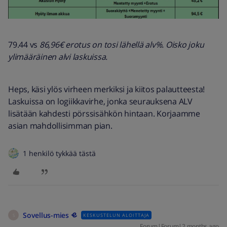
79.44 vs
86,96€ erotus on tosi lähellä alv%. Oisko joku
ylimääräinen alvi laskuissa.
Heps, käsi ylös virheen merkiksi ja kiitos palautteesta!
Laskuissa on logiikkavirhe, jonka seurauksena ALV
lisätään kahdesti pörssisähkön hintaan. Korjaamme
asian mahdollisimman pian.
1 henkilö tykkää tästä
Sovellus-mies
KESKUSTELUN ALOITTAJA
S
Forum|Forum|2 months ago