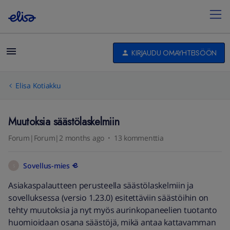
KIRJAUDU OMAYHTEISÖÖN
Elisa Kotiakku
Muutoksia säästölaskelmiin
Forum|Forum|2 months ago
13 kommenttia
Sovellus-mies
S
Asiakaspalautteen perusteella säästölaskelmiin ja
sovelluksessa (versio 1.23.0) esitettäviin säästöihin on
tehty muutoksia ja nyt myös aurinkopaneelien tuotanto
huomioidaan osana säästöjä, mikä antaa kattavamman