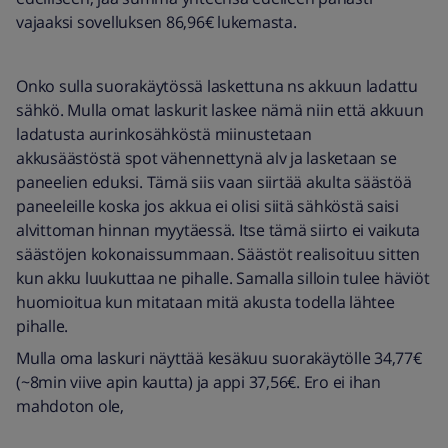
vajaaksi sovelluksen 86,96€ lukemasta.
Onko sulla suorakäytössä laskettuna ns akkuun ladattu
sähkö. Mulla omat laskurit laskee nämä niin että akkuun
ladatusta aurinkosähköstä miinustetaan
akkusäästöstä spot vähennettynä alv ja lasketaan se
paneelien eduksi. Tämä siis vaan siirtää akulta säästöä
paneeleille koska jos akkua ei olisi siitä sähköstä saisi
alvittoman hinnan myytäessä. Itse tämä siirto ei vaikuta
säästöjen kokonaissummaan. Säästöt realisoituu sitten
kun akku luukuttaa ne pihalle. Samalla silloin tulee häviöt
huomioitua kun mitataan mitä akusta todella lähtee
pihalle.
Mulla oma laskuri näyttää kesäkuu suorakäytölle 34,77€
(~8min viive apin kautta) ja appi 37,56€. Ero ei ihan
mahdoton ole,