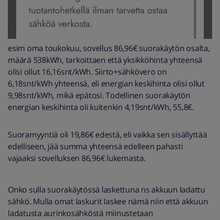
esim oma toukokuu, sovellus 86,96€ suorakäytön osalta,
määrä 538kWh, tarkoittaen että yksikköhinta yhteensä
olisi ollut 16,16snt/kWh. Siirto+sähkövero on
6,18snt/kWh yhteensä, eli energian keskihinta olisi ollut
9,98snt/kWh, mikä epätosi. Todellinen suorakäytön
energian keskihinta oli kuitenkin 4,19snt/kWh, 55,8€.
Suoramyyntiä oli 19,86€ edestä, eli vaikka sen sisällyttää
edelliseen, jää summa yhteensä edelleen pahasti
vajaaksi sovelluksen 86,96€ lukemasta.
Onko sulla suorakäytössä laskettuna ns akkuun ladattu
sähkö. Mulla omat laskurit laskee nämä niin että akkuun
ladatusta aurinkosähköstä miinustetaan