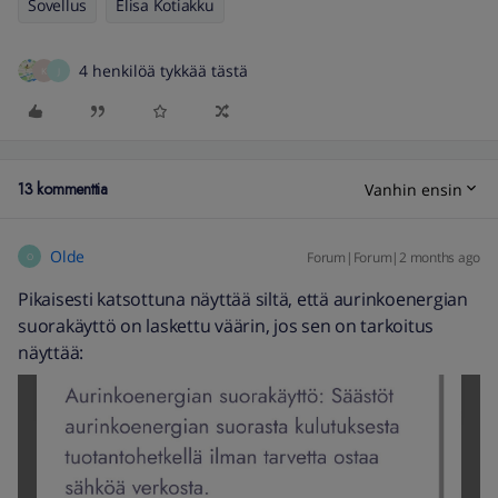
Sovellus
Elisa Kotiakku
4 henkilöä tykkää tästä
K
J
13 kommenttia
Vanhin ensin
Olde
Forum|Forum|2 months ago
O
Pikaisesti katsottuna näyttää siltä, että aurinkoenergian
suorakäyttö on laskettu väärin, jos sen on tarkoitus
näyttää: