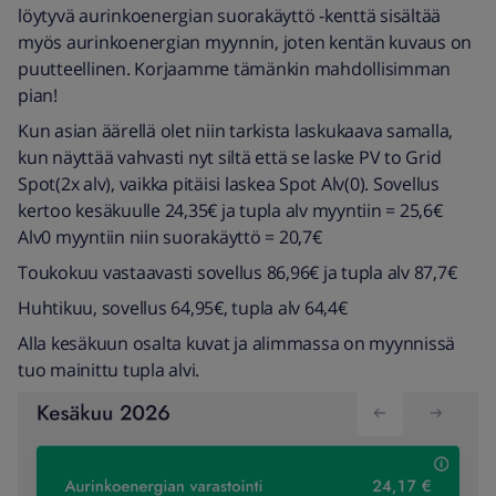
löytyvä aurinkoenergian suorakäyttö -kenttä sisältää
myös aurinkoenergian myynnin, joten kentän kuvaus on
puutteellinen. Korjaamme tämänkin mahdollisimman
pian!
Kun asian äärellä olet niin tarkista laskukaava samalla,
kun näyttää vahvasti nyt siltä että se laske PV to Grid
Spot(2x alv), vaikka pitäisi laskea Spot Alv(0). Sovellus
kertoo kesäkuulle 24,35€ ja tupla alv myyntiin = 25,6€
Alv0 myyntiin niin suorakäyttö = 20,7€
Toukokuu vastaavasti sovellus 86,96€ ja tupla alv 87,7€
Huhtikuu, sovellus 64,95€, tupla alv 64,4€
Alla kesäkuun osalta kuvat ja alimmassa on myynnissä
tuo mainittu tupla alvi.