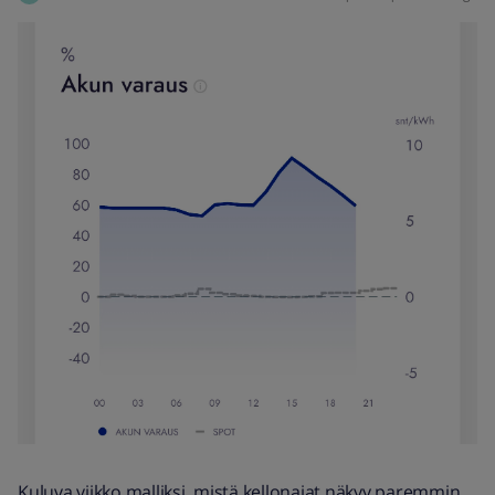
Kuluva viikko malliksi, mistä kellonajat näkyy paremmin.