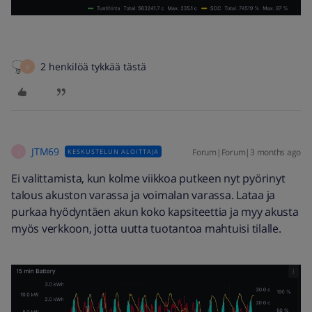
2 henkilöä tykkää tästä
B
JTM69
Forum|Forum|3 months ago
KESKUSTELUN ALOITTAJA
J
Ei valittamista, kun kolme viikkoa putkeen nyt pyörinyt
talous akuston varassa ja voimalan varassa. Lataa ja
purkaa hyödyntäen akun koko kapsiteettia ja myy akusta
myös verkkoon, jotta uutta tuotantoa mahtuisi tilalle.