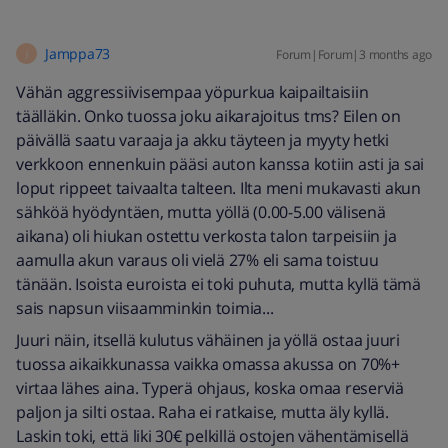
Jamppa73
Forum|Forum|3 months ago
J
Vähän aggressiivisempaa yöpurkua kaipailtaisiin
täälläkin. Onko tuossa joku aikarajoitus tms? Eilen on
päivällä saatu varaaja ja akku täyteen ja myyty hetki
verkkoon ennenkuin pääsi auton kanssa kotiin asti ja sai
loput rippeet taivaalta talteen. Ilta meni mukavasti akun
sähköä hyödyntäen, mutta yöllä (0.00-5.00 välisenä
aikana) oli hiukan ostettu verkosta talon tarpeisiin ja
aamulla akun varaus oli vielä 27% eli sama toistuu
tänään. Isoista euroista ei toki puhuta, mutta kyllä tämä
sais napsun viisaamminkin toimia...
Juuri näin, itsellä kulutus vähäinen ja yöllä ostaa juuri
tuossa aikaikkunassa vaikka omassa akussa on 70%+
virtaa lähes aina. Typerä ohjaus, koska omaa reserviä
paljon ja silti ostaa. Raha ei ratkaise, mutta äly kyllä.
Laskin toki, että liki 30€ pelkillä ostojen vähentämisellä