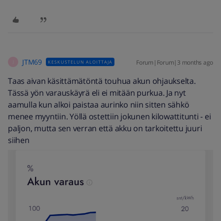
JTM69
Forum|Forum|3 months ago
KESKUSTELUN ALOITTAJA
J
Taas aivan käsittämätöntä touhua akun ohjaukselta.
Tässä yön varauskäyrä eli ei mitään purkua. Ja nyt
aamulla kun alkoi paistaa aurinko niin sitten sähkö
menee myyntiin. Yöllä ostettiin jokunen kilowattitunti - ei
paljon, mutta sen verran että akku on tarkoitettu juuri
siihen