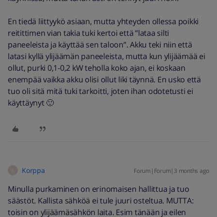
En tiedä liittyykö asiaan, mutta yhteyden ollessa poikki
reitittimen vian takia tuki kertoi että ”lataa silti
paneeleista ja käyttää sen taloon”. Akku teki niin että
latasi kyllä ylijäämän paneeleista, mutta kun ylijäämää ei
ollut, purki 0,1-0,2 kW teholla koko ajan, ei koskaan
enempää vaikka akku olisi ollut liki täynnä. En usko että
tuo oli sitä mitä tuki tarkoitti, joten ihan odotetusti ei
käyttäynyt 🙂
Korppa
Forum|Forum|3 months ago
K
Minulla purkaminen on erinomaisen hallittua ja tuo
säästöt. Kallista sähköä ei tule juuri osteltua. MUTTA:
toisin on ylijäämäsähkön laita. Esim tänään ja eilen