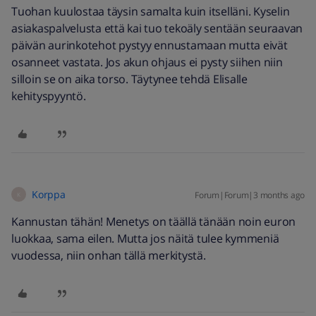
Tuohan kuulostaa täysin samalta kuin itselläni. Kyselin
asiakaspalvelusta että kai tuo tekoäly sentään seuraavan
päivän aurinkotehot pystyy ennustamaan mutta eivät
osanneet vastata. Jos akun ohjaus ei pysty siihen niin
silloin se on aika torso. Täytynee tehdä Elisalle
kehityspyyntö.
Korppa
Forum|Forum|3 months ago
K
Kannustan tähän! Menetys on täällä tänään noin euron
luokkaa, sama eilen. Mutta jos näitä tulee kymmeniä
vuodessa, niin onhan tällä merkitystä.