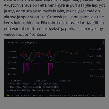
Akuston varaus on keltainen käyrä ja purkaa kyllä läpi yöt
ja myy aamusta akun myös kuiviin, jos na ylijäämää on
akussa ja spot suotuisa. Oranssit palkit on ostoa ja sitä ei
kerry kuin kohinaan. Ellu toimii näin, jos se luottaa siihen
että voimala tuottaa ”tarpeeksi” ja purkaa esim myös nyt
vaikka spot on ”tontissa”