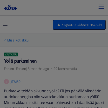
KIRJAUDU OMAYHTEISÖÖN
Elisa Kotiakku
VASTATTU
Yöllä purkaminen
Forum|Forum|3 months ago
29 kommenttia
JTM69
J
Purkaako teidän akkunne yöllä? Eli jos päivällä ylimäärin
aurinkoenergiaa niin saatteko akkua purkamaan yöllä?
Minun akkuni ei sitä tee vaan päinvastoin lataa lisää jos ei