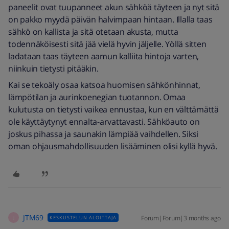
paneelit ovat tuupanneet akun sähköä täyteen ja nyt sitä
on pakko myydä päivän halvimpaan hintaan. Illalla taas
sähkö on kallista ja sitä otetaan akusta, mutta
todennäköisesti sitä jää vielä hyvin jäljelle. Yöllä sitten
ladataan taas täyteen aamun kalliita hintoja varten,
niinkuin tietysti pitääkin.
Kai se tekoäly osaa katsoa huomisen sähkönhinnat,
lämpötilan ja aurinkoenegian tuotannon. Omaa
kulutusta on tietysti vaikea ennustaa, kun en välttämättä
ole käyttäytynyt ennalta-arvattavasti. Sähköauto on
joskus pihassa ja saunakin lämpiää vaihdellen. Siksi
oman ohjausmahdollisuuden lisääminen olisi kyllä hyvä.
JTM69
Forum|Forum|3 months ago
KESKUSTELUN ALOITTAJA
J