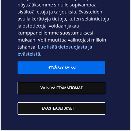
näyttääksemme sinulle sopivampaa
sisältöä, etuja ja tarjouksia. Evästeiden
avulla kerättyjä tietoja, kuten selaintietoja
ja ostotietoja, voidaan jakaa
kumppaneillemme suostumuksesi
mukaan. Voit muuttaa valintojasi milloin
tahansa.
Lue lisää tietosuojasta ja
evästeistä.
HYVÄKSY KAIKKI
VAIN VÄLTTÄMÄTTÖMÄT
EVÄSTEASETUKSET
JTM69
Forum|Forum|3 months ago
KESKUSTELUN ALOITTAJA
J