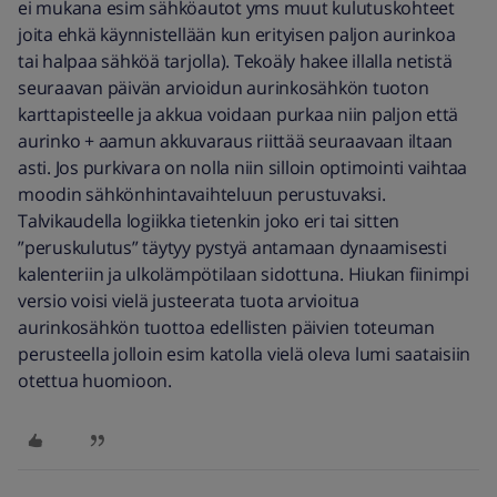
ei mukana esim sähköautot yms muut kulutuskohteet
joita ehkä käynnistellään kun erityisen paljon aurinkoa
tai halpaa sähköä tarjolla). Tekoäly hakee illalla netistä
seuraavan päivän arvioidun aurinkosähkön tuoton
karttapisteelle ja akkua voidaan purkaa niin paljon että
aurinko + aamun akkuvaraus riittää seuraavaan iltaan
asti. Jos purkivara on nolla niin silloin optimointi vaihtaa
moodin sähkönhintavaihteluun perustuvaksi.
Talvikaudella logiikka tietenkin joko eri tai sitten
”peruskulutus” täytyy pystyä antamaan dynaamisesti
kalenteriin ja ulkolämpötilaan sidottuna. Hiukan fiinimpi
versio voisi vielä justeerata tuota arvioitua
aurinkosähkön tuottoa edellisten päivien toteuman
perusteella jolloin esim katolla vielä oleva lumi saataisiin
otettua huomioon.