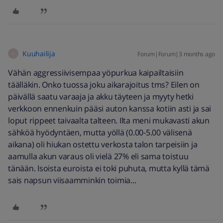
Kuuhailija
Forum|Forum|3 months ago
K
Vähän aggressiivisempaa yöpurkua kaipailtaisiin
täälläkin. Onko tuossa joku aikarajoitus tms? Eilen on
päivällä saatu varaaja ja akku täyteen ja myyty hetki
verkkoon ennenkuin pääsi auton kanssa kotiin asti ja sai
loput rippeet taivaalta talteen. Ilta meni mukavasti akun
sähköä hyödyntäen, mutta yöllä (0.00-5.00 välisenä
aikana) oli hiukan ostettu verkosta talon tarpeisiin ja
aamulla akun varaus oli vielä 27% eli sama toistuu
tänään. Isoista euroista ei toki puhuta, mutta kyllä tämä
sais napsun viisaamminkin toimia...