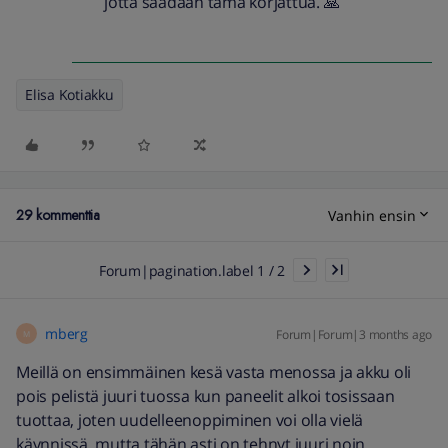
jotta saadaan tämä korjattua. 🙏
Elisa Kotiakku
29 kommenttia
Vanhin ensin
Forum|pagination.label 1 / 2
mberg
Forum|Forum|3 months ago
M
Meillä on ensimmäinen kesä vasta menossa ja akku oli
pois pelistä juuri tuossa kun paneelit alkoi tosissaan
tuottaa, joten uudelleenoppiminen voi olla vielä
käynnissä, mutta tähän asti on tehnyt juuri noin.