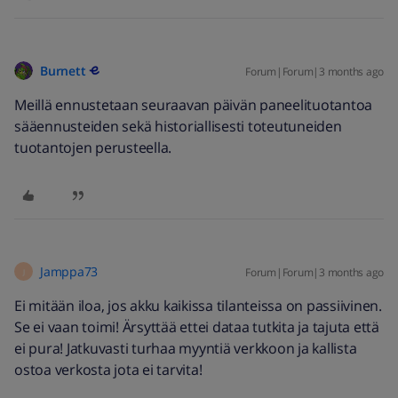
Burnett
Forum|Forum|3 months ago
Meillä ennustetaan seuraavan päivän paneelituotantoa
sääennusteiden sekä historiallisesti toteutuneiden
tuotantojen perusteella.
Jamppa73
Forum|Forum|3 months ago
J
Ei mitään iloa, jos akku kaikissa tilanteissa on passiivinen.
Se ei vaan toimi! Ärsyttää ettei dataa tutkita ja tajuta että
ei pura! Jatkuvasti turhaa myyntiä verkkoon ja kallista
ostoa verkosta jota ei tarvita!