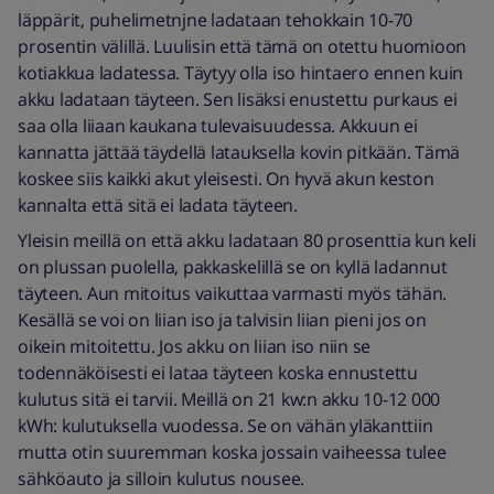
läppärit, puhelimetnjne ladataan tehokkain 10-70
prosentin välillä. Luulisin että tämä on otettu huomioon
kotiakkua ladatessa. Täytyy olla iso hintaero ennen kuin
akku ladataan täyteen. Sen lisäksi enustettu purkaus ei
saa olla liiaan kaukana tulevaisuudessa. Akkuun ei
kannatta jättää täydellä latauksella kovin pitkään. Tämä
koskee siis kaikki akut yleisesti. On hyvä akun keston
kannalta että sitä ei ladata täyteen.
Yleisin meillä on että akku ladataan 80 prosenttia kun keli
on plussan puolella, pakkaskelillä se on kyllä ladannut
täyteen. Aun mitoitus vaikuttaa varmasti myös tähän.
Kesällä se voi on liian iso ja talvisin liian pieni jos on
oikein mitoitettu. Jos akku on liian iso niin se
todennäköisesti ei lataa täyteen koska ennustettu
kulutus sitä ei tarvii. Meillä on 21 kw:n akku 10-12 000
kWh: kulutuksella vuodessa. Se on vähän yläkanttiin
mutta otin suuremman koska jossain vaiheessa tulee
sähköauto ja silloin kulutus nousee.