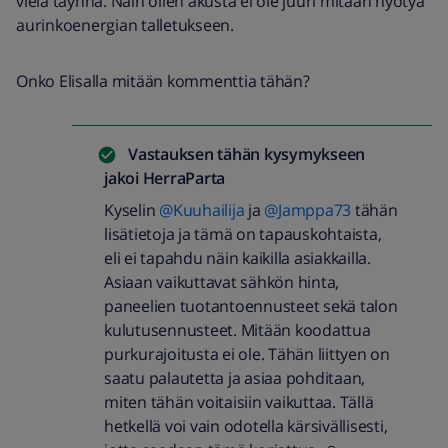
vielä täynnä. Näin ollen akusta ei ole juuri mitään hyötyä
aurinkoenergian talletukseen.
Onko Elisalla mitään kommenttia tähän?
Vastauksen tähän kysymykseen
jakoi
HerraParta
Kyselin ​
@Kuuhailija
ja ​
@Jamppa73
tähän
lisätietoja ja tämä on tapauskohtaista,
eli ei tapahdu näin kaikilla asiakkailla.
Asiaan vaikuttavat sähkön hinta,
paneelien tuotantoennusteet sekä talon
kulutusennusteet. Mitään koodattua
purkurajoitusta ei ole. Tähän liittyen on
saatu palautetta ja asiaa pohditaan,
miten tähän voitaisiin vaikuttaa. Tällä
hetkellä voi vain odotella kärsivällisesti,