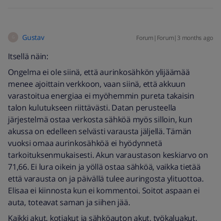
Gustav
Forum|Forum|3 months ago
G
Itsellä näin:
Ongelma ei ole siinä, että aurinkosähkön ylijäämää
menee ajoittain verkkoon, vaan siinä, että akkuun
varastoitua energiaa ei myöhemmin pureta takaisin
talon kulutukseen riittävästi. Datan perusteella
järjestelmä ostaa verkosta sähköä myös silloin, kun
akussa on edelleen selvästi varausta jäljellä. Tämän
vuoksi omaa aurinkosähköä ei hyödynnetä
tarkoituksenmukaisesti. Akun varaustason keskiarvo on
71,66. Ei lura oikein ja yöllä ostaa sähköä, vaikka tietää
että varausta on ja päivällä tulee auringosta ylituottoa.
Elisaa ei kiinnosta kun ei kommentoi. Soitot aspaan ei
auta, toteavat saman ja siihen jää.
Kaikki akut, kotiakut ja sähköauton akut, työkaluakut,