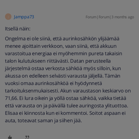
Jamppa73
Forum|Forum|3 months ago
J
Itsellä näin:
Ongelma ei ole siinä, että aurinkosähkön ylijäämää
menee ajoittain verkkoon, vaan siinä, että akkuun
varastoitua energiaa ei myöhemmin pureta takaisin
talon kulutukseen riittävästi. Datan perusteella
järjestelmä ostaa verkosta sähköä myös silloin, kun
akussa on edelleen selvästi varausta jäljellä. Tämän
vuoksi omaa aurinkosähköä ei hyödynnetä
tarkoituksenmukaisesti. Akun varaustason keskiarvo on
71,66. Ei lura oikein ja yöllä ostaa sähköä, vaikka tietää
että varausta on ja päivällä tulee auringosta ylituottoa.
Elisaa ei kiinnosta kun ei kommentoi. Soitot aspaan ei
auta, toteavat saman ja siihen jää.