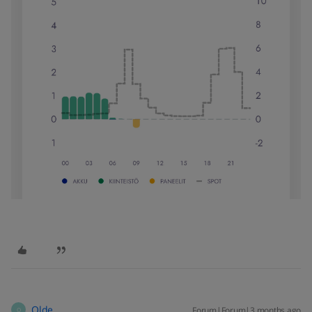
Olde
Forum|Forum|3 months ago
O