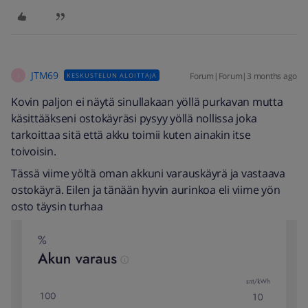
JTM69
Forum|Forum|3 months ago
KESKUSTELUN ALOITTAJA
J
Kovin paljon ei näytä sinullakaan yöllä purkavan mutta
käsittääkseni ostokäyräsi pysyy yöllä nollissa joka
tarkoittaa sitä että akku toimii kuten ainakin itse
toivoisin.
Tässä viime yöltä oman akkuni varauskäyrä ja vastaava
ostokäyrä. Eilen ja tänään hyvin aurinkoa eli viime yön
osto täysin turhaa