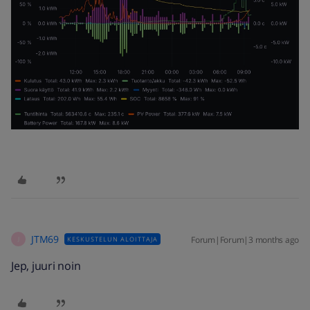
JTM69
Forum|Forum|3 months ago
KESKUSTELUN ALOITTAJA
J
Jep, juuri noin