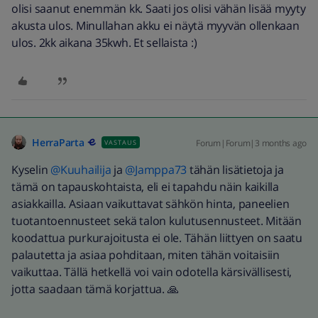
olisi saanut enemmän kk. Saati jos olisi vähän lisää myyty
akusta ulos. Minullahan akku ei näytä myyvän ollenkaan
ulos. 2kk aikana 35kwh. Et sellaista :)
HerraParta
Forum|Forum|3 months ago
VASTAUS
Kyselin ​
@Kuuhailija
ja ​
@Jamppa73
tähän lisätietoja ja
tämä on tapauskohtaista, eli ei tapahdu näin kaikilla
asiakkailla. Asiaan vaikuttavat sähkön hinta, paneelien
tuotantoennusteet sekä talon kulutusennusteet. Mitään
koodattua purkurajoitusta ei ole. Tähän liittyen on saatu
palautetta ja asiaa pohditaan, miten tähän voitaisiin
vaikuttaa. Tällä hetkellä voi vain odotella kärsivällisesti,
jotta saadaan tämä korjattua. 🙏