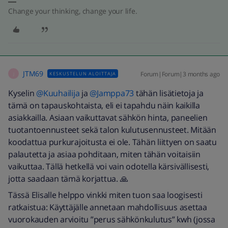
Change your thinking, change your life.
JTM69
Forum|Forum|3 months ago
KESKUSTELUN ALOITTAJA
J
Kyselin ​
@Kuuhailija
ja ​
@Jamppa73
tähän lisätietoja ja
tämä on tapauskohtaista, eli ei tapahdu näin kaikilla
asiakkailla. Asiaan vaikuttavat sähkön hinta, paneelien
tuotantoennusteet sekä talon kulutusennusteet. Mitään
koodattua purkurajoitusta ei ole. Tähän liittyen on saatu
palautetta ja asiaa pohditaan, miten tähän voitaisiin
vaikuttaa. Tällä hetkellä voi vain odotella kärsivällisesti,
jotta saadaan tämä korjattua. 🙏
Tässä Elisalle helppo vinkki miten tuon saa loogisesti
ratkaistua: Käyttäjälle annetaan mahdollisuus asettaa
vuorokauden arvioitu ”perus sähkönkulutus” kwh (jossa