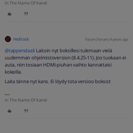
In The Name Of Kane!
Hellrock
Forum|Forum|4 years ago
@tappendaali
Laitoin nyt boksillesi tulemaan vielä
uudemman ohjelmistoversion (8.4.25-11). Jos tuokaan ei
auta, niin tosiaan HDMI-piuhan vaihto kannattaisi
kokeilla.
Laita tänne nyt kans. Ei löydy tota versioo boksist
In The Name Of Kane!