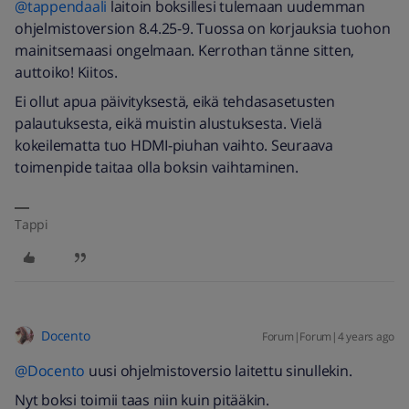
@tappendaali
laitoin boksillesi tulemaan uudemman
ohjelmistoversion 8.4.25-9. Tuossa on korjauksia tuohon
mainitsemaasi ongelmaan. Kerrothan tänne sitten,
auttoiko! Kiitos.
Ei ollut apua päivityksestä, eikä tehdasasetusten
palautuksesta, eikä muistin alustuksesta. Vielä
kokeilematta tuo HDMI-piuhan vaihto. Seuraava
toimenpide taitaa olla boksin vaihtaminen.
Tappi
Docento
Forum|Forum|4 years ago
@Docento
uusi ohjelmistoversio laitettu sinullekin.
Nyt boksi toimii taas niin kuin pitääkin.