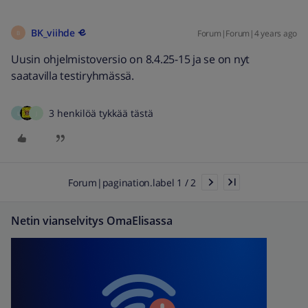
BK_viihde
Forum|Forum|4 years ago
B
Uusin ohjelmistoversio on 8.4.25-15 ja se on nyt
saatavilla testiryhmässä.
3 henkilöä tykkää tästä
L
J
Forum|pagination.label 1 / 2
Netin vianselvitys OmaElisassa