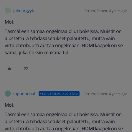
jalmargyyk
Forum|Forum|4 years ago
J
Moi,
Täsmälleen samaa ongelmaa ollut boksissa. Muistit on
alustettu ja tehdasasetukset palautettu, mutta vain
virtajohtobuutti auttaa ongelmaan. HDMI kaapeli on se
sama, joka boksin mukana tuli.
tappendaali
Forum|Forum|4 years ago
KESKUSTELUN ALOITTAJA
T
Moi,
Täsmälleen samaa ongelmaa ollut boksissa. Muistit on
alustettu ja tehdasasetukset palautettu, mutta vain
virtajohtobuutti auttaa ongelmaan. HDMI kaapeli on se