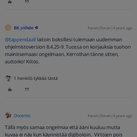
BK_viihde
Forum|Forum|4 years ago
B
@tappendaali
laitoin boksillesi tulemaan uudemman
ohjelmistoversion 8.4.25-9. Tuossa on korjauksia tuohon
mainitsemaasi ongelmaan. Kerrothan tänne sitten,
auttoiko! Kiitos.
1 henkilö tykkää tästä
Docento
Forum|Forum|4 years ago
Tällä myös samaa ongelmaa että ääni kuuluu mutta
kuvaa ei näy kun käynnistää digiboksin. Virtojen pois