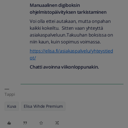
Manuaalinen digiboksin
ohjelmistopäivityksen tarkistaminen
Voi olla ettei autakaan, mutta onpahan
kaikki kokeiltu. Sitten vaan yhteyttä
asiakaspalveluun.Takuuhan boksissa on
niin kaun, kuin sopimus voimassa.
https://elisa.fi/asiakaspalvelu/yhteystied
ot/
Chatti avoinna viikonloppunakin.
Tappi
Kuva
Elisa Viihde Premium