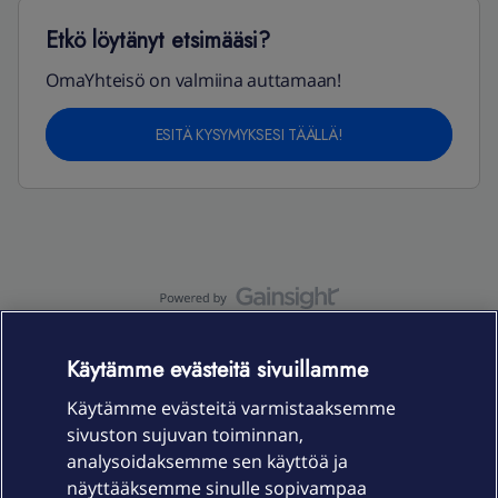
Etkö löytänyt etsimääsi?
OmaYhteisö on valmiina auttamaan!
ESITÄ KYSYMYKSESI TÄÄLLÄ!
OmaYhteisö-käyttöehdot
Accessibility statement
Käytämme evästeitä sivuillamme
Käytämme evästeitä varmistaaksemme
sivuston sujuvan toiminnan,
Laitteet & liittymät
analysoidaksemme sen käyttöä ja
näyttääksemme sinulle sopivampaa