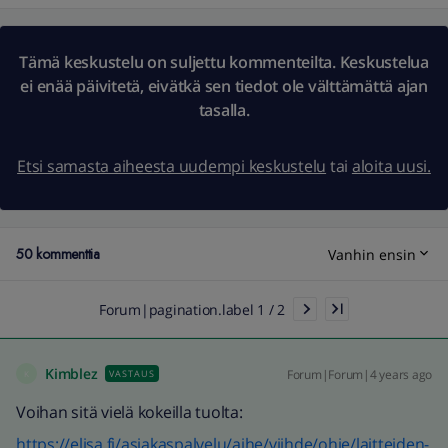
Tämä keskustelu on suljettu kommenteilta. Keskustelua
ei enää päivitetä, eivätkä sen tiedot ole välttämättä ajan
tasalla.
Etsi samasta aiheesta uudempi keskustelu
tai
aloita uusi.
50 kommenttia
Vanhin ensin
Forum|pagination.label 1 / 2
Kimblez
Forum|Forum|4 years ago
VASTAUS
K
Voihan sitä vielä kokeilla tuolta:
https://elisa.fi/asiakaspalvelu/aihe/viihde/ohje/laitteiden-