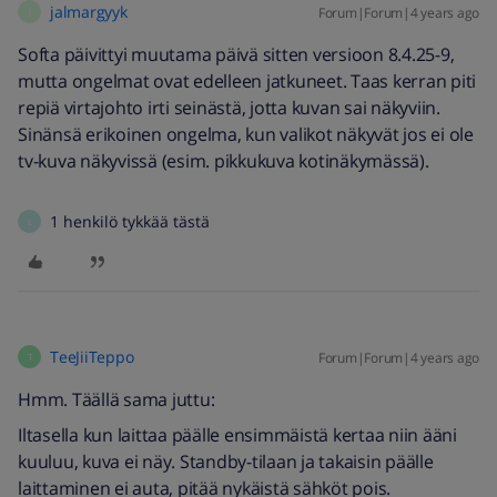
jalmargyyk
Forum|Forum|4 years ago
J
Softa päivittyi muutama päivä sitten versioon 8.4.25-9,
mutta ongelmat ovat edelleen jatkuneet. Taas kerran piti
repiä virtajohto irti seinästä, jotta kuvan sai näkyviin.
Sinänsä erikoinen ongelma, kun valikot näkyvät jos ei ole
tv-kuva näkyvissä (esim. pikkukuva kotinäkymässä).
1 henkilö tykkää tästä
L
TeeJiiTeppo
Forum|Forum|4 years ago
T
Hmm. Täällä sama juttu:
Iltasella kun laittaa päälle ensimmäistä kertaa niin ääni
kuuluu, kuva ei näy. Standby-tilaan ja takaisin päälle
laittaminen ei auta, pitää nykäistä sähköt pois.