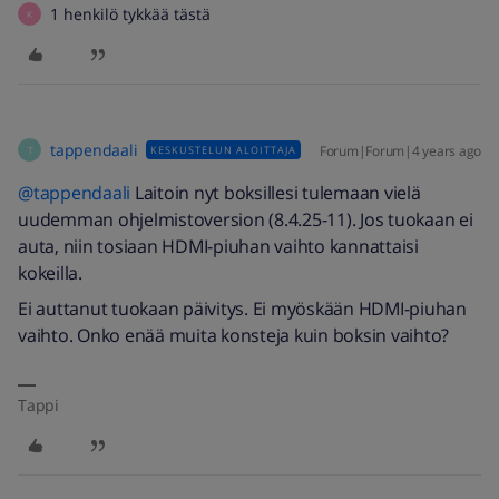
1 henkilö tykkää tästä
K
tappendaali
Forum|Forum|4 years ago
KESKUSTELUN ALOITTAJA
T
@tappendaali
Laitoin nyt boksillesi tulemaan vielä
uudemman ohjelmistoversion (8.4.25-11). Jos tuokaan ei
auta, niin tosiaan HDMI-piuhan vaihto kannattaisi
kokeilla.
Ei auttanut tuokaan päivitys. Ei myöskään HDMI-piuhan
vaihto. Onko enää muita konsteja kuin boksin vaihto?
Tappi