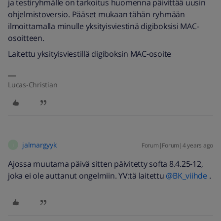
ja testiryhmälle on tarkoitus huomenna päivittää uusin
ohjelmistoversio. Pääset mukaan tähän ryhmään
ilmoittamalla minulle yksityisviestinä digiboksisi MAC-
osoitteen.
Laitettu yksityisviestillä digiboksin MAC-osoite
Lucas-Christian
jalmargyyk
Forum|Forum|4 years ago
J
Ajossa muutama päivä sitten päivitetty softa 8.4.25-12,
joka ei ole auttanut ongelmiin. YV:tä laitettu
@BK_viihde
.