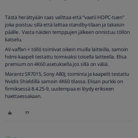
Tästä herättyään taas valittaa että “vaatii HDPC-tuen”
joka poistuu sillä että laittaa standby-tilaan ja takaisin
päälle. Vasta näiden temppujen jälkeen onnistuu töllön
katselu.
AV-vaffari + töllö toimivat oikein muilla laitteilla, samoin
hdmi-kaapeli testattu toimivaksi toisella laitteella. Elisa
premium on 4K60 asetuksella jos sillä on väliä.
Marantz SR7015, Sony A80J, toiminta ja kaapelit testattu
Nvidis Shieldillä samoin 4K60 tilassa. Elisan purkki on
firmiksessä 8.4.25-9, uudempaa ei löydy erikseen
haettaessakaan.