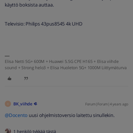
käyttö boksista auttaa.
Televisio: Philips 43pus8545 4k UHD
Elisa Netti 5G+ 600M + Huawei 5.5G CPE H165 + Elisa viihde
sound + Strong helo3 + Elisa Huoleton 5G+ 1000M Liittymäturva
BK_viihde
Forum|Forum|4 years ago
B
@Docento
uusi ohjelmistoversio laitettu sinullekin.
1 henkilö tykkää tästä