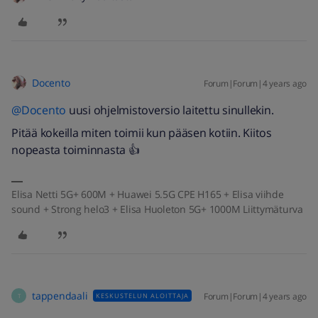
Docento
Forum|Forum|4 years ago
@Docento
uusi ohjelmistoversio laitettu sinullekin.
Pitää kokeilla miten toimii kun pääsen kotiin. Kiitos
nopeasta toiminnasta 👍
Elisa Netti 5G+ 600M + Huawei 5.5G CPE H165 + Elisa viihde
sound + Strong helo3 + Elisa Huoleton 5G+ 1000M Liittymäturva
tappendaali
Forum|Forum|4 years ago
KESKUSTELUN ALOITTAJA
T