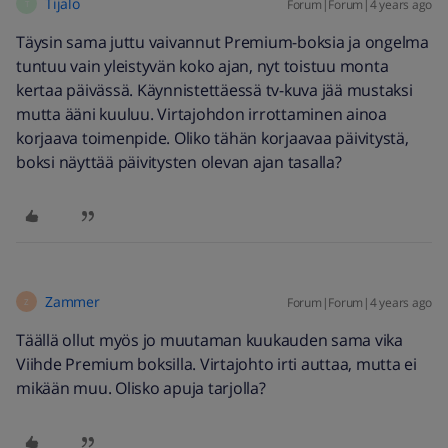
Tijalo
Forum|Forum|4 years ago
T
Täysin sama juttu vaivannut Premium-boksia ja ongelma
tuntuu vain yleistyvän koko ajan, nyt toistuu monta
kertaa päivässä. Käynnistettäessä tv-kuva jää mustaksi
mutta ääni kuuluu. Virtajohdon irrottaminen ainoa
korjaava toimenpide. Oliko tähän korjaavaa päivitystä,
boksi näyttää päivitysten olevan ajan tasalla?
Zammer
Forum|Forum|4 years ago
Z
Täällä ollut myös jo muutaman kuukauden sama vika
Viihde Premium boksilla. Virtajohto irti auttaa, mutta ei
mikään muu. Olisko apuja tarjolla?