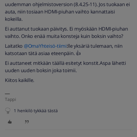
uudemman ohjelmistoversion (8.4.25-11). Jos tuokaan ei
auta, niin tosiaan HDMI-piuhan vaihto kannattaisi
kokeilla.
Ei auttanut tuokaan päivitys. Ei myöskään HDMI-piuhan
vaihto. Onko enää muita konsteja kuin boksin vaihto?
Laitatko
@OmaYhteisö-tiimi
:lle yksäriä tulemaan, niin
katsotaan tätä asiaa eteenpäin. 👍
Ei auttaneet mitkään täällä esitetyt konstit.Aspa lähetti
uuden uuden boksin joka toimii.
Kiitos kaikille.
Tappi
1 henkilö tykkää tästä