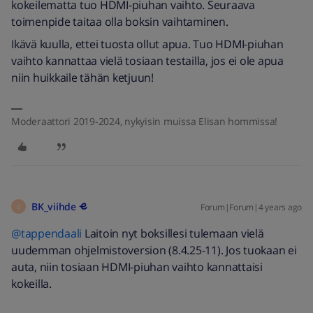
kokeilematta tuo HDMI-piuhan vaihto. Seuraava
toimenpide taitaa olla boksin vaihtaminen.
Ikävä kuulla, ettei tuosta ollut apua. Tuo HDMI-piuhan
vaihto kannattaa vielä tosiaan testailla, jos ei ole apua
niin huikkaile tähän ketjuun!
Moderaattori 2019-2024, nykyisin muissa Elisan hommissa!
BK_viihde
Forum|Forum|4 years ago
B
@tappendaali
Laitoin nyt boksillesi tulemaan vielä
uudemman ohjelmistoversion (8.4.25-11). Jos tuokaan ei
auta, niin tosiaan HDMI-piuhan vaihto kannattaisi
kokeilla.