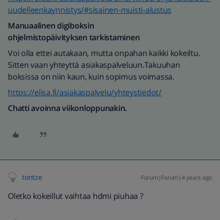
uudelleenkaynnistys/#sisainen-muisti-alustus
Manuaalinen digiboksin
ohjelmistopäivityksen tarkistaminen
Voi olla ettei autakaan, mutta onpahan kaikki kokeiltu.
Sitten vaan yhteyttä asiakaspalveluun.Takuuhan
boksissa on niin kaun, kuin sopimus voimassa.
https://elisa.fi/asiakaspalvelu/yhteystiedot/
Chatti avoinna viikonloppunakin.
tontze
Forum|Forum|4 years ago
Oletko kokeillut vaihtaa hdmi piuhaa ?