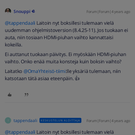
Snouppi
Forum|Forum|4 years ago
@tappendaali
Laitoin nyt boksillesi tulemaan vielä
uudemman ohjelmistoversion (8.4.25-11). Jos tuokaan ei
auta, niin tosiaan HDMI-piuhan vaihto kannattaisi
kokeilla.
Ei auttanut tuokaan päivitys. Ei myöskään HDMI-piuhan
vaihto. Onko enää muita konsteja kuin boksin vaihto?
Laitatko
@OmaYhteisö-tiimi
:lle yksäriä tulemaan, niin
katsotaan tätä asiaa eteenpäin. 👍
tappendaali
Forum|Forum|4 years ago
KESKUSTELUN ALOITTAJA
T
@tappendaali
Laitoin nyt boksillesi tulemaan vielä