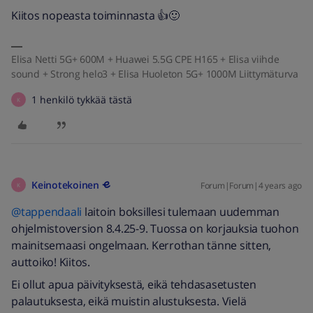
Kiitos nopeasta toiminnasta 👍🙂
Elisa Netti 5G+ 600M + Huawei 5.5G CPE H165 + Elisa viihde
sound + Strong helo3 + Elisa Huoleton 5G+ 1000M Liittymäturva
1 henkilö tykkää tästä
K
Keinotekoinen
Forum|Forum|4 years ago
K
@tappendaali
laitoin boksillesi tulemaan uudemman
ohjelmistoversion 8.4.25-9. Tuossa on korjauksia tuohon
mainitsemaasi ongelmaan. Kerrothan tänne sitten,
auttoiko! Kiitos.
Ei ollut apua päivityksestä, eikä tehdasasetusten
palautuksesta, eikä muistin alustuksesta. Vielä