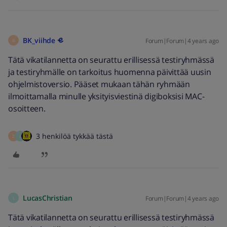
BK_viihde
Forum|Forum|4 years ago
B
Tätä vikatilannetta on seurattu erillisessä testiryhmässä
ja testiryhmälle on tarkoitus huomenna päivittää uusin
ohjelmistoversio. Pääset mukaan tähän ryhmään
ilmoittamalla minulle yksityisviestinä digiboksisi MAC-
osoitteen.
3 henkilöä tykkää tästä
Z
L
LucasChristian
Forum|Forum|4 years ago
L
Tätä vikatilannetta on seurattu erillisessä testiryhmässä