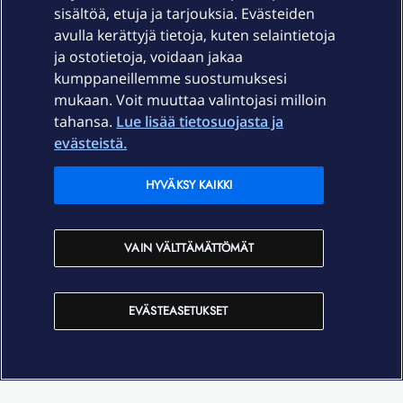
sisältöä, etuja ja tarjouksia. Evästeiden
Palvelut
avulla kerättyjä tietoja, kuten selaintietoja
ja ostotietoja, voidaan jakaa
Tuki
kumppaneillemme suostumuksesi
mukaan. Voit muuttaa valintojasi milloin
tahansa.
Lue lisää tietosuojasta ja
Ajankohtaista
evästeistä.
Elisa Oyj
HYVÄKSY KAIKKI
In English
VAIN VÄLTTÄMÄTTÖMÄT
På Svenska
EVÄSTEASETUKSET
Sopimusehdot
Tietosuoja
Saavutettavuus
Evästeasetukset
Tekijänoikeudet © 2026 Elisa Oyj.