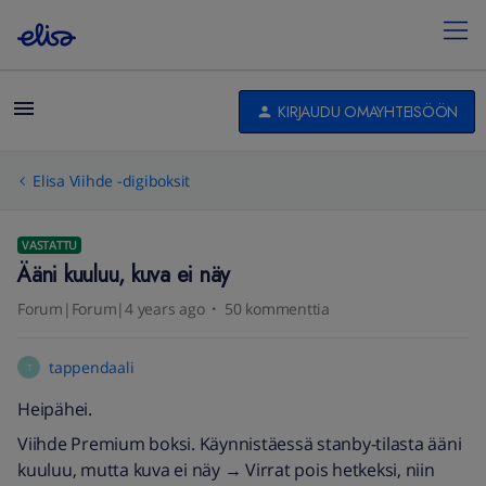
KIRJAUDU OMAYHTEISÖÖN
Elisa Viihde -digiboksit
VASTATTU
Ääni kuuluu, kuva ei näy
Forum|Forum|4 years ago
50 kommenttia
tappendaali
T
Heipähei.
Viihde Premium boksi. Käynnistäessä stanby-tilasta ääni
kuuluu, mutta kuva ei näy → Virrat pois hetkeksi, niin