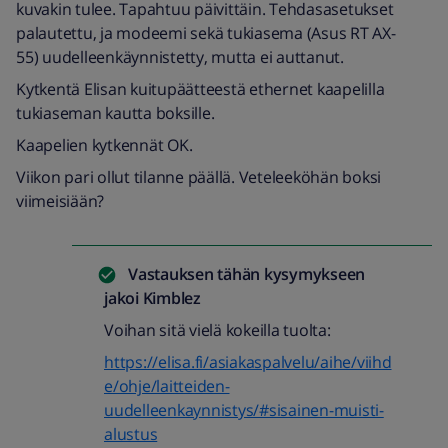
kuvakin tulee. Tapahtuu päivittäin. Tehdasasetukset
palautettu, ja modeemi sekä tukiasema (Asus RT AX-
55) uudelleenkäynnistetty, mutta ei auttanut.
Kytkentä Elisan kuitupäätteestä ethernet kaapelilla
tukiaseman kautta boksille.
Kaapelien kytkennät OK.
Viikon pari ollut tilanne päällä. Veteleeköhän boksi
viimeisiään?
Vastauksen tähän kysymykseen
jakoi
Kimblez
Voihan sitä vielä kokeilla tuolta:
https://elisa.fi/asiakaspalvelu/aihe/viihd
e/ohje/laitteiden-
uudelleenkaynnistys/#sisainen-muisti-
alustus