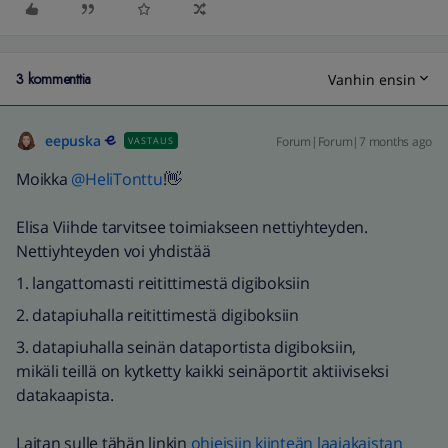
3 kommenttia
Vanhin ensin
eepuska
Forum|Forum|7 months ago
VASTAUS
Moikka ​
@HeliTonttu
!👋
Elisa Viihde tarvitsee toimiakseen nettiyhteyden.
Nettiyhteyden voi yhdistää
1. langattomasti reitittimestä digiboksiin
2. datapiuhalla reitittimestä digiboksiin
3. datapiuhalla seinän dataportista digiboksiin,
mikäli teillä on kytketty kaikki seinäportit aktiiviseksi
datakaapista.
Laitan sulle tähän linkin
ohjeisiin kiinteän laajakaistan