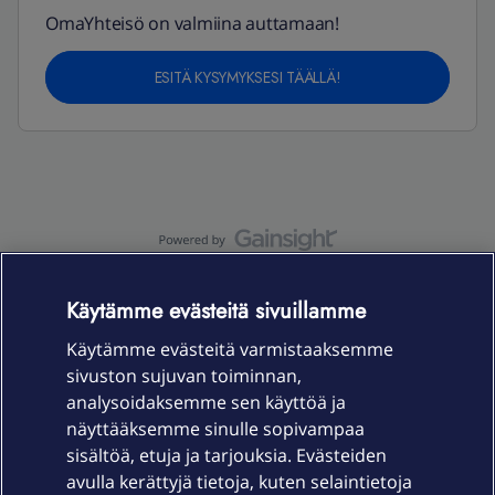
OmaYhteisö on valmiina auttamaan!
ESITÄ KYSYMYKSESI TÄÄLLÄ!
OmaYhteisö-käyttöehdot
Accessibility statement
Käytämme evästeitä sivuillamme
Käytämme evästeitä varmistaaksemme
sivuston sujuvan toiminnan,
Laitteet & liittymät
analysoidaksemme sen käyttöä ja
näyttääksemme sinulle sopivampaa
sisältöä, etuja ja tarjouksia. Evästeiden
Palvelut
avulla kerättyjä tietoja, kuten selaintietoja