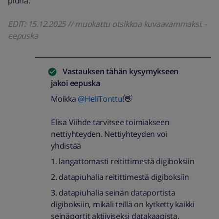
piuha.
EDIT: 15.12.2025 // muokattu otsikkoa kuvaavammaksi. -
eepuska
Vastauksen tähän kysymykseen
jakoi
eepuska
Moikka ​
@HeliTonttu
!👋
Elisa Viihde tarvitsee toimiakseen
nettiyhteyden. Nettiyhteyden voi
yhdistää
1. langattomasti reitittimestä digiboksiin
2. datapiuhalla reitittimestä digiboksiin
3. datapiuhalla seinän dataportista
digiboksiin, mikäli teillä on kytketty kaikki
seinäportit aktiiviseksi datakaapista.