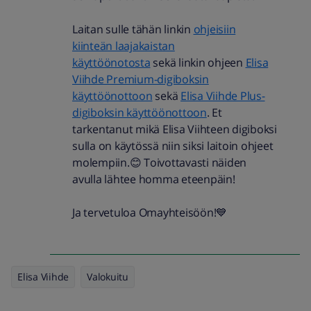
Laitan sulle tähän linkin
ohjeisiin
kiinteän laajakaistan
käyttöönotosta
sekä linkin ohjeen
Elisa
Viihde Premium-digiboksin
käyttöönottoon
sekä
Elisa Viihde Plus-
digiboksin käyttöönottoon
. Et
tarkentanut mikä Elisa Viihteen digiboksi
sulla on käytössä niin siksi laitoin ohjeet
molempiin.😊 Toivottavasti näiden
avulla lähtee homma eteenpäin!
Ja tervetuloa Omayhteisöön!💙
Elisa Viihde
Valokuitu