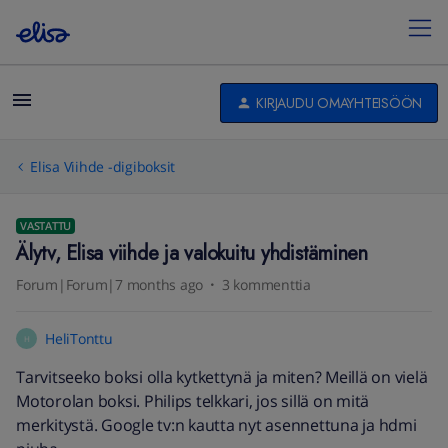
KIRJAUDU OMAYHTEISÖÖN
Elisa Viihde -digiboksit
VASTATTU
Älytv, Elisa viihde ja valokuitu yhdistäminen
Forum|Forum|7 months ago
3 kommenttia
HeliTonttu
H
Tarvitseeko boksi olla kytkettynä ja miten? Meillä on vielä
Motorolan boksi. Philips telkkari, jos sillä on mitä
merkitystä. Google tv:n kautta nyt asennettuna ja hdmi