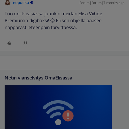
eepuska
Forum|Forum|7 months ago
Tuo on itseasiassa juurikin meidän Elisa Viihde
Premiumin digiboksi! 😊 Eli sen ohjeilla pääsee
näppärästi eteenpäin tarvittaessa.
Netin vianselvitys OmaElisassa