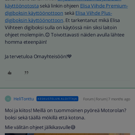
käyttöönotosta
sekä linkin ohjeen
Elisa Viihde Premium-
digiboksin käyttöönottoon
sekä
Elisa Viihde Plus-
digiboksin käyttöönottoon
. Et tarkentanut mikä Elisa
Viihteen digiboksi sulla on käytössä niin siksi laitoin
ohjeet molempiin.😊 Toivottavasti näiden avulla lähtee
homma eteenpäin!
Ja tervetuloa Omayhteisöön!💙
HeliTonttu
Forum|Forum|7 months ago
KESKUSTELUN ALOITTAJA
H
Moi ja kiitos! Meillä on tuommoinen pyöreä Motorolan?
boksi sekä täällä mökillä että kotona.
Mie välitän ohjeet jälkikasvulle😅