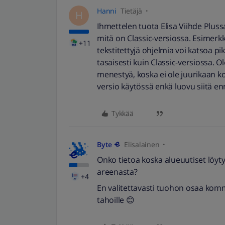
Hanni
Tietäjä
H
Ihmettelen tuota Elisa Viihde Plus
mitä on Classic-versiossa. Esimerk
+11
tekstitettyjä ohjelmia voi katsoa pi
tasaisesti kuin Classic-versiossa. 
menestyä, koska ei ole juurikaan ko
versio käytössä enkä luovu siitä e
Tykkää
Byte
Elisalainen
Onko tietoa koska alueuutiset löyt
areenasta?
+4
En valitettavasti tuohon osaa komm
tahoille 😊