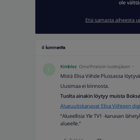
ole vältt
Etsi samasta aiheesta 
6 kommenttia
Kimblez
OmaYhteisön luottojäsen
K
Mistä Elisa Viihde Plussassa löyty
Uusimaa ei kiinnosta.
Tuolta ainakin löytyy muista Bokse
Alueuutiskanavat Elisa Viihteen dig
“Alueellisia Yle TV1 -kanavan lähe
alueelle.”