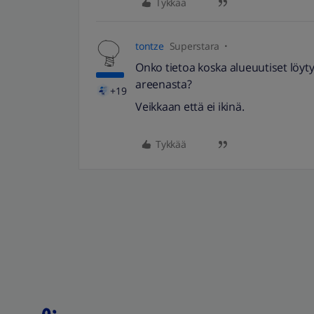
Tykkää
tontze
Superstara
Onko tietoa koska alueuutiset löyt
areenasta?
+19
Veikkaan että ei ikinä.
Tykkää