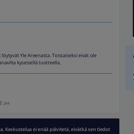
 löytyvät Yle Areenasta. Toistaiseksi eivät ole
anavilta kyseisellä tuotteella.
Jaa
 Keskustelua ei enää päivitetä, eivätkä sen tiedot