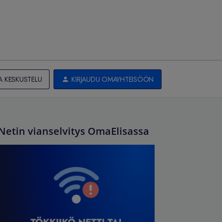
A KESKUSTELU
KIRJAUDU OMAYHTEISÖÖN
Netin vianselvitys OmaElisassa