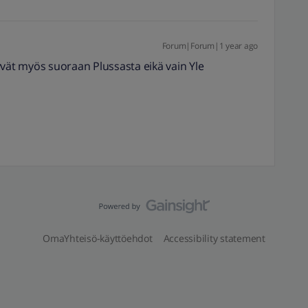
Forum|Forum|1 year ago
yvät myös suoraan Plussasta eikä vain Yle
OmaYhteisö-käyttöehdot
Accessibility statement