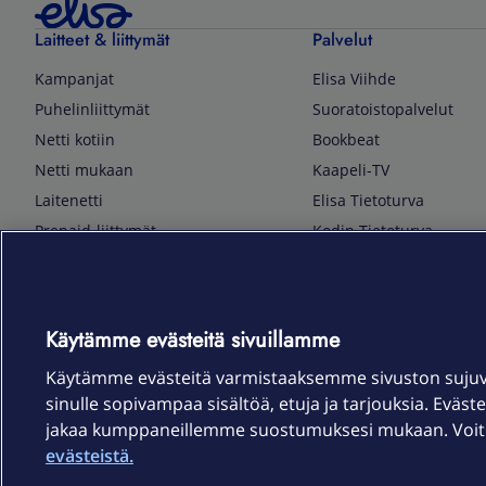
Laitteet & liittymät
Palvelut
Kampanjat
Elisa Viihde
Puhelinliittymät
Suoratoistopalvelut
Netti kotiin
Bookbeat
Netti mukaan
Kaapeli-TV
Laitenetti
Elisa Tietoturva
Prepaid-liittymät
Kodin Tietoturva
Puhelimet ja tarvikkeet
Mobiilivarmenne
Tietotekniikka
Kuka soittaa
Pelaaminen
Sähköpostipalvelu
Käytämme evästeitä sivuillamme
TV & audio
Elisa Kotiverkko
Käytämme evästeitä varmistaaksemme sivuston suju
Kodinkoneet
Elisa Pilvilinna
sinulle sopivampaa sisältöä, etuja ja tarjouksia. Eväste
Kamerat ja dronet
Elisa Laiteturva
jakaa kumppaneillemme suostumuksesi mukaan. Voit m
Kellot ja rannekkeet
Elisa Rinnakkaisliittymä
evästeistä.
Älykoti
Elisa Kotiturva -hälytys