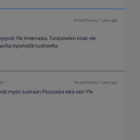
Forum|Forum|1 year ago
öytyvät Yle Areenasta. Toistaiseksi eivät ole
avilta kyseisellä tuotteella.
as
Forum|Forum|1 year ago
yvät myös suoraan Plussasta eikä vain Yle