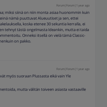
Forum|Forum|1 year ago
saa; miksi siinä on niin monta asiaa huonommin kuin
keinä nämä puuttuvat Alueuutiset ja sen, ettei
kakelauksella, koska etenee 30 sekuntia kerralla, ei
Olen tehnyt tästä ongelmasta Ideankin, mutta ei taida
mmentoitu. Onneksi itsellä on vielä tämä Classic-
nnenkuin on pakko.
Forum|Forum|1 year ago
yvät myös suoraan Plussasta eikä vain Yle
entoida, mutta välitän toiveen asiasta vastaaville