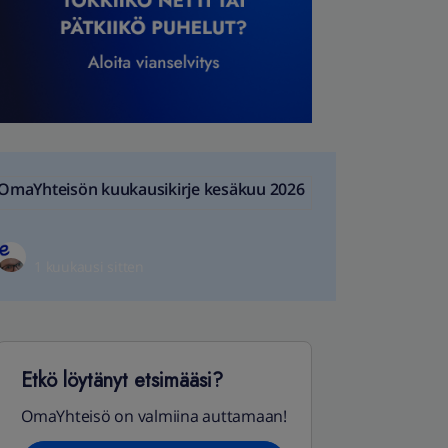
OmaYhteisön kuukausikirje kesäkuu 2026
1 kuukausi sitten
Etkö löytänyt etsimääsi?
OmaYhteisö on valmiina auttamaan!