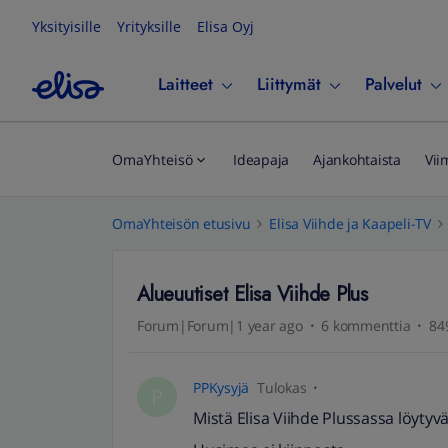
Yksityisille
Yrityksille
Elisa Oyj
Laitteet
Liittymät
Palvelut
OmaYhteisö
Ideapaja
Ajankohtaista
Vii
OmaYhteisön etusivu
Elisa Viihde ja Kaapeli-TV
Alueuutiset Elisa Viihde Plus
Forum|Forum|1 year ago
6 kommenttia
84
PPKysyjä
Tulokas
P
Mistä Elisa Viihde Plussassa löyty