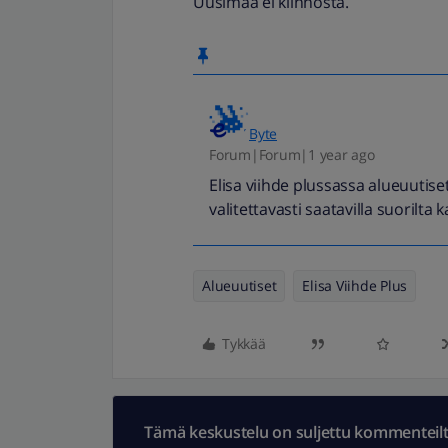
Uusimaa ei kiinnosta.
Byte
Forum|Forum|1 year ago
Elisa viihde plussassa alueuutiset
valitettavasti saatavilla suorilta k
Alueuutiset
Elisa Viihde Plus
Tykkää
Tämä keskustelu on suljettu kommenteilta.