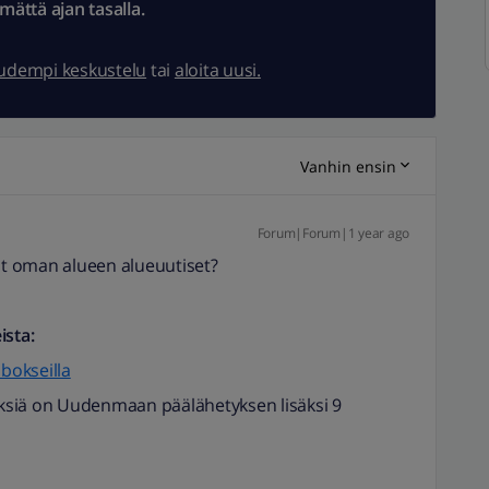
ämättä ajan tasalla.
uudempi keskustelu
tai
aloita uusi.
Vanhin ensin
Forum|Forum|1 year ago
vät oman alueen alueuutiset?
ista:
ibokseilla
tyksiä on Uudenmaan päälähetyksen lisäksi 9