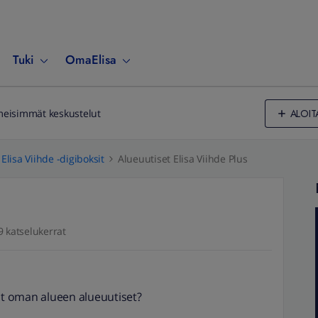
Tuki
OmaElisa
ALOIT
meisimmät keskustelut
Elisa Viihde -digiboksit
Alueuutiset Elisa Viihde Plus
9 katselukerrat
vät oman alueen alueuutiset?