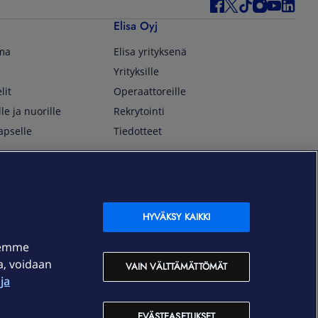
Elisa Oyj
lma
Elisa yrityksenä
Yrityksille
lit
Operaattoreille
lle ja nuorille
Rekrytointi
apselle
Tiedotteet
In English
isan asiakkaille
Customer Service
OmaElisa Self Service
HYVÄKSY KAIKKI
Moving to Finland
semme
Elisa Corporation
ja, voidaan
VAIN VÄLTTÄMÄTTÖMÄT
ja
På Svenska
Kundtjänst
EVÄSTEASETUKSET