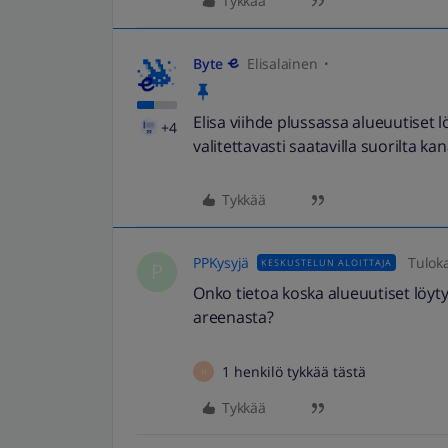
Tykkää
Byte
Elisalainen
Elisa viihde plussassa alueuutiset l
+4
valitettavasti saatavilla suorilta kan
Tykkää
PPKysyjä
Tulok
KESKUSTELUN ALOITTAJA
P
Onko tietoa koska alueuutiset löyt
areenasta?
1 henkilö tykkää tästä
H
Tykkää