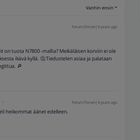
Vanhin ensin
Forum|Forum|4 years ago
 on tuota N7800 -mallia? Meikäläisen korviin ei ole
sesta ikävä kyllä. 🤔 Tiedustelen asiaa ja palataan
gittua. 🔎
Forum|Forum|4 years ago
 eli heikommat äänet edelleen.