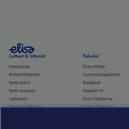
Laitteet & liittymät
Palvelut
Kampanjat
Elisa Viihde
Puhelinliittymät
Suoratoistopalvelut
Netti kotiin
Bookbeat
Netti mukaan
Kaapeli-TV
Laitenetti
Elisa Tietoturva
Prepaid-liittymät
Kodin Tietoturva
Puhelimet ja tarvikkeet
Mobiilivarmenne
Tietotekniikka
Kuka soittaa