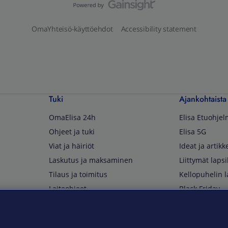
OmaYhteisö-käyttöehdot
Accessibility statement
Tuki
Ajankohtaista
OmaElisa 24h
Elisa Etuohje
Ohjeet ja tuki
Elisa 5G
Viat ja häiriöt
Ideat ja artikke
Laskutus ja maksaminen
Liittymät lapsi
Tilaus ja toimitus
Kellopuhelin l
Laiteohjeet
Black Friday
Asiakaspalvelun yhteystiedot
Huippuetuja El
Soita Omagurulle