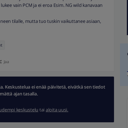
t lukee vain PCM ja ei eroa Esim. NG wild kanavaan
en tilalle, mutta tuo tuskin vaikuttanee asiaan,
et
Jaa
 Keskustelua ei enää päivitetä, eivätkä sen tiedot
ämättä ajan tasalla.
uudempi keskustelu
tai
aloita uusi.