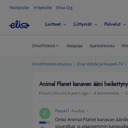
Yksityisille
Yrityksille
Elisa Oyj
Laitteet
Liittymät
Palvelut
OmaYhteisö
Ideapaja
Ajankohtaista
Vii
OmaYhteisön etusivu
Elisa Viihde ja Kaapeli-TV
Animal Planet kanavan ääni heikettyny
Forum|Forum|4 years ago
4 kommenttia
1
Pauski1
Avulias
P
Onko Animal Planet kanavan äänill
soundbar ja aikaisemmin kanavalla