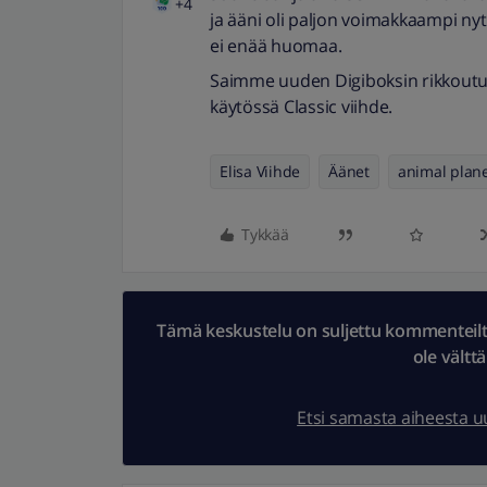
+4
ja ääni oli paljon voimakkaampi ny
ei enää huomaa.
Saimme uuden Digiboksin rikkoutune
käytössä Classic viihde.
Elisa Viihde
Äänet
animal plan
Tykkää
Tämä keskustelu on suljettu kommenteilta.
ole vältt
Etsi samasta aiheesta 