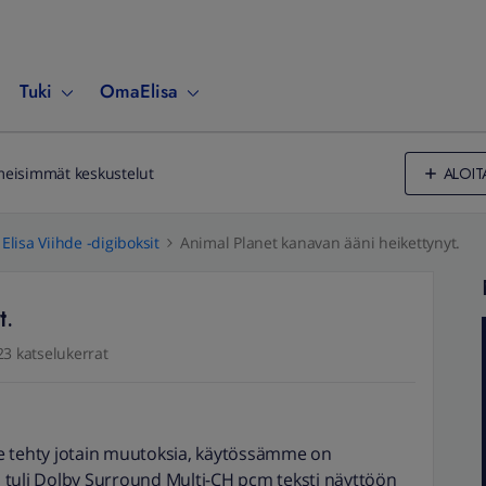
Tuki
OmaElisa
ALOIT
meisimmät keskustelut
Elisa Viihde -digiboksit
Animal Planet kanavan ääni heikettynyt.
t.
23 katselukerrat
e tehty jotain muutoksia, käytössämme on
 tuli Dolby Surround Multi-CH pcm teksti näyttöön