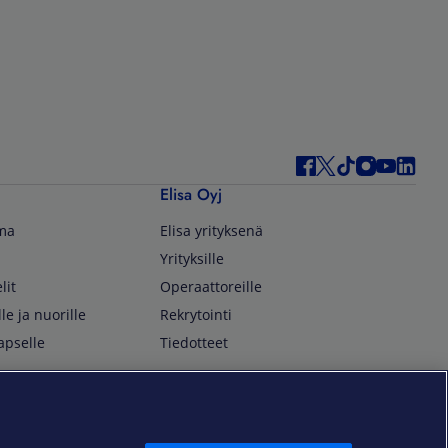
Elisa Oyj
lma
Elisa yrityksenä
Yrityksille
lit
Operaattoreille
lle ja nuorille
Rekrytointi
apselle
Tiedotteet
In English
isan asiakkaille
Customer Service