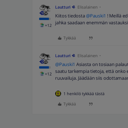
Lautturi
Elisalainen
Kiitos tiedosta
@Pauski1
! Meillä e
jahka saadaan enemmän vastauksi
+12
Tykkää
Lautturi
Elisalainen
@Pauski1
Asiasta on tosiaan palaute
saatu tarkempia tietoja, että onko 
+12
ruuvailuja. Jäädään siis odottamaa
1 henkilö tykkää tästä
Tykkää