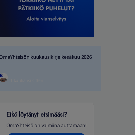
OmaYhteisön kuukausikirje kesäkuu 2026
1 kuukausi sitten
Etkö löytänyt etsimääsi?
OmaYhteisö on valmiina auttamaan!