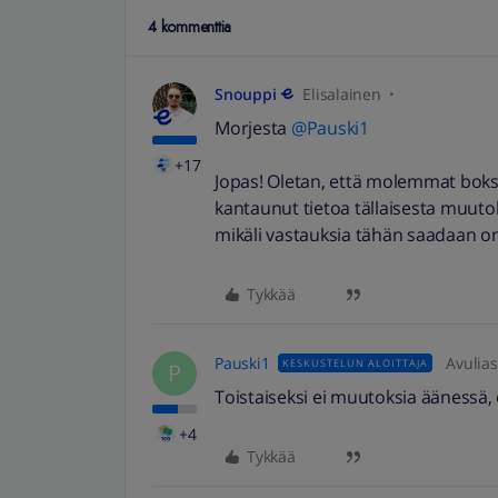
4 kommenttia
Snouppi
Elisalainen
Morjesta
@Pauski1
+17
Jopas! Oletan, että molemmat boksit
kantaunut tietoa tällaisesta muutok
mikäli vastauksia tähän saadaan on
Tykkää
Pauski1
Avulias
KESKUSTELUN ALOITTAJA
P
Toistaiseksi ei muutoksia äänessä,
+4
Tykkää