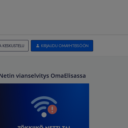
A KESKUSTELU
KIRJAUDU OMAYHTEISÖÖN
Netin vianselvitys OmaElisassa