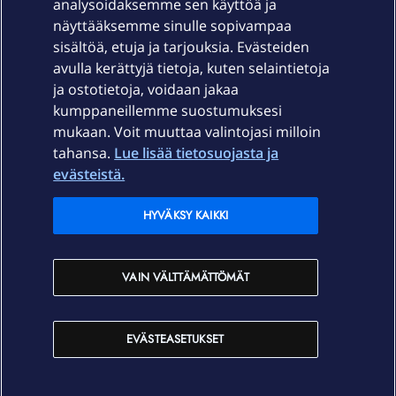
Laitteet & liittymät
analysoidaksemme sen käyttöä ja
näyttääksemme sinulle sopivampaa
sisältöä, etuja ja tarjouksia. Evästeiden
Palvelut
avulla kerättyjä tietoja, kuten selaintietoja
ja ostotietoja, voidaan jakaa
Tuki
kumppaneillemme suostumuksesi
mukaan. Voit muuttaa valintojasi milloin
tahansa.
Lue lisää tietosuojasta ja
Ajankohtaista
evästeistä.
Elisa Oyj
HYVÄKSY KAIKKI
In English
VAIN VÄLTTÄMÄTTÖMÄT
På Svenska
EVÄSTEASETUKSET
Sopimusehdot
Tietosuoja
Saavutettavuus
Evästeasetukset
Tekijänoikeudet © 2026 Elisa Oyj.