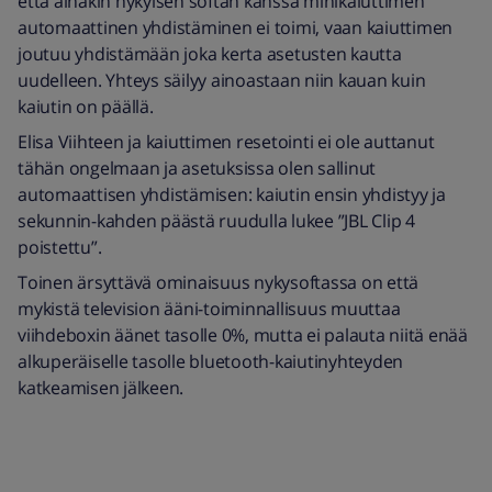
että ainakin nykyisen softan kanssa minikaiuttimen
automaattinen yhdistäminen ei toimi, vaan kaiuttimen
joutuu yhdistämään joka kerta asetusten kautta
uudelleen. Yhteys säilyy ainoastaan niin kauan kuin
kaiutin on päällä.
Elisa Viihteen ja kaiuttimen resetointi ei ole auttanut
tähän ongelmaan ja asetuksissa olen sallinut
automaattisen yhdistämisen: kaiutin ensin yhdistyy ja
sekunnin-kahden päästä ruudulla lukee ”JBL Clip 4
poistettu”.
Toinen ärsyttävä ominaisuus nykysoftassa on että
mykistä television ääni-toiminnallisuus muuttaa
viihdeboxin äänet tasolle 0%, mutta ei palauta niitä enää
alkuperäiselle tasolle bluetooth-kaiutinyhteyden
katkeamisen jälkeen.