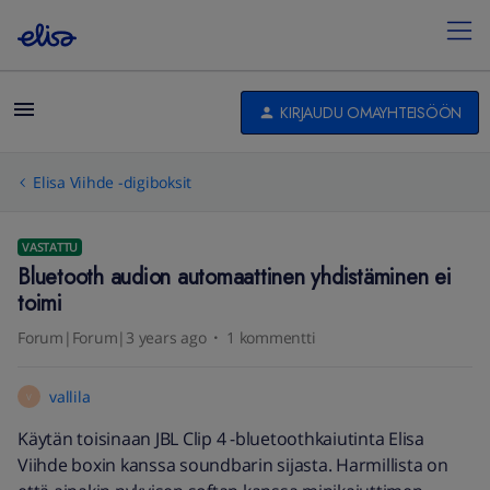
KIRJAUDU OMAYHTEISÖÖN
Elisa Viihde -digiboksit
VASTATTU
Bluetooth audion automaattinen yhdistäminen ei
toimi
Forum|Forum|3 years ago
1 kommentti
vallila
V
Käytän toisinaan JBL Clip 4 -bluetoothkaiutinta Elisa
Viihde boxin kanssa soundbarin sijasta. Harmillista on