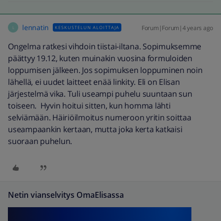
lennatin
Forum|Forum|4 years ago
KESKUSTELUN ALOITTAJA
L
Ongelma ratkesi vihdoin tiistai-iltana. Sopimuksemme
päättyy 19.12, kuten muinakin vuosina formuloiden
loppumisen jälkeen. Jos sopimuksen loppuminen noin
lähellä, ei uudet laitteet enää linkity. Eli on Elisan
järjestelmä vika. Tuli useampi puhelu suuntaan sun
toiseen. Hyvin hoitui sitten, kun homma lähti
selviämään. Häiriöilmoitus numeroon yritin soittaa
useampaankin kertaan, mutta joka kerta katkaisi
suoraan puhelun.
Netin vianselvitys OmaElisassa