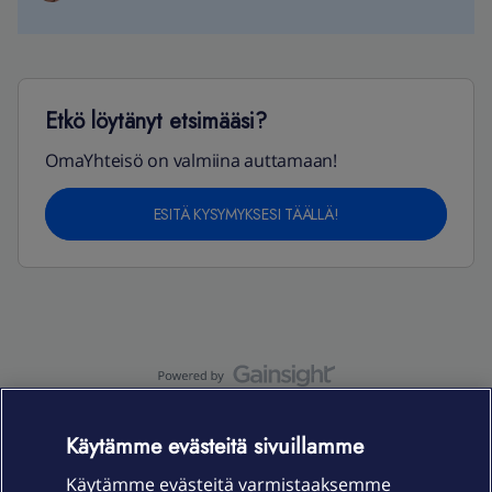
Etkö löytänyt etsimääsi?
OmaYhteisö on valmiina auttamaan!
ESITÄ KYSYMYKSESI TÄÄLLÄ!
OmaYhteisö-käyttöehdot
Accessibility statement
Käytämme evästeitä sivuillamme
Käytämme evästeitä varmistaaksemme