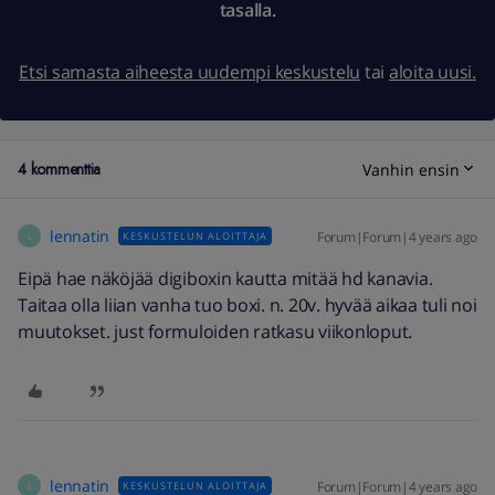
tasalla.
Etsi samasta aiheesta uudempi keskustelu
tai
aloita uusi.
4 kommenttia
Vanhin ensin
lennatin
Forum|Forum|4 years ago
KESKUSTELUN ALOITTAJA
L
Eipä hae näköjää digiboxin kautta mitää hd kanavia.
Taitaa olla liian vanha tuo boxi. n. 20v. hyvää aikaa tuli noi
muutokset. just formuloiden ratkasu viikonloput.
lennatin
Forum|Forum|4 years ago
KESKUSTELUN ALOITTAJA
L