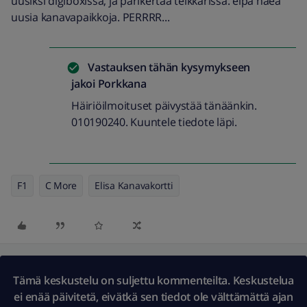
uusiksi digiboxissa, ja parikertaa telkkarissa. eipä haea
uusia kanavapaikkoja. PERRRR...
Vastauksen tähän kysymykseen
jakoi
Porkkana
Häiriöilmoituset päivystää tänäänkin.
010190240. Kuuntele tiedote läpi.
F1
C More
Elisa Kanavakortti
Tämä keskustelu on suljettu kommenteilta. Keskustelua
ei enää päivitetä, eivätkä sen tiedot ole välttämättä ajan