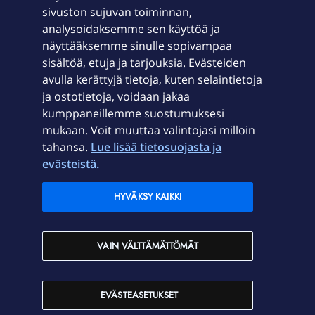
sivuston sujuvan toiminnan,
Laitteet & liittymät
analysoidaksemme sen käyttöä ja
näyttääksemme sinulle sopivampaa
sisältöä, etuja ja tarjouksia. Evästeiden
Palvelut
avulla kerättyjä tietoja, kuten selaintietoja
ja ostotietoja, voidaan jakaa
Tuki
kumppaneillemme suostumuksesi
mukaan. Voit muuttaa valintojasi milloin
tahansa.
Lue lisää tietosuojasta ja
Ajankohtaista
evästeistä.
Elisa Oyj
HYVÄKSY KAIKKI
In English
VAIN VÄLTTÄMÄTTÖMÄT
På Svenska
EVÄSTEASETUKSET