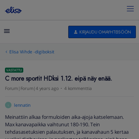
KIRJAUDU OMAYHTEISÖÖN
Elisa Viihde -digiboksit
VASTATTU
C more sportit HDksi 1.12. eipä näy enää.
Forum|Forum|4 years ago
4 kommenttia
lennatin
L
Meinattiin alkaa formuloiden aika-ajoja katselemaan.
Max kanavapaikka vaihtunut 180-190. Tein
tehdasasetuksien palautuksen, ja kanavahaun 5 kertaa