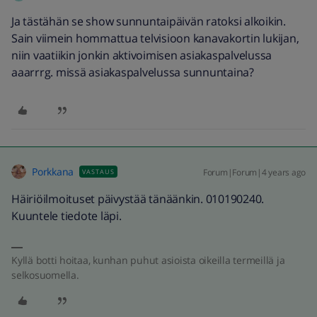
Ja tästähän se show sunnuntaipäivän ratoksi alkoikin.
Sain viimein hommattua telvisioon kanavakortin lukijan,
niin vaatiikin jonkin aktivoimisen asiakaspalvelussa
aaarrrg. missä asiakaspalvelussa sunnuntaina?
Porkkana
Forum|Forum|4 years ago
VASTAUS
Häiriöilmoituset päivystää tänäänkin. 010190240.
Kuuntele tiedote läpi.
Kyllä botti hoitaa, kunhan puhut asioista oikeilla termeillä ja
selkosuomella.