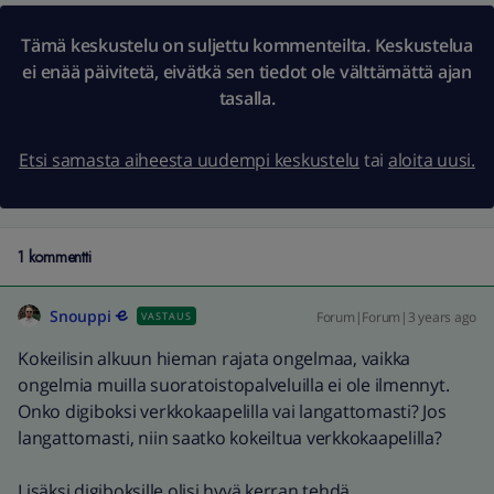
Tämä keskustelu on suljettu kommenteilta. Keskustelua
ei enää päivitetä, eivätkä sen tiedot ole välttämättä ajan
tasalla.
Etsi samasta aiheesta uudempi keskustelu
tai
aloita uusi.
1 kommentti
Snouppi
Forum|Forum|3 years ago
VASTAUS
Kokeilisin alkuun hieman rajata ongelmaa, vaikka
ongelmia muilla suoratoistopalveluilla ei ole ilmennyt.
Onko digiboksi verkkokaapelilla vai langattomasti? Jos
langattomasti, niin saatko kokeiltua verkkokaapelilla?
Lisäksi digiboksille olisi hyvä kerran tehdä