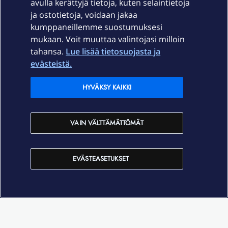
avulla kerättyjä tietoja, kuten selaintietoja
ja ostotietoja, voidaan jakaa
Tuki
kumppaneillemme suostumuksesi
mukaan. Voit muuttaa valintojasi milloin
tahansa.
Lue lisää tietosuojasta ja
Ajankohtaista
evästeistä.
Elisa Oyj
HYVÄKSY KAIKKI
In English
VAIN VÄLTTÄMÄTTÖMÄT
På Svenska
EVÄSTEASETUKSET
Sopimusehdot
Tietosuoja
Saavutettavuus
Evästeasetukset
Tekijänoikeudet © 2026 Elisa Oyj.