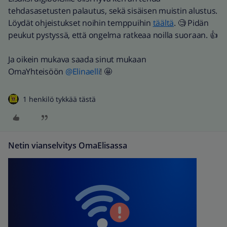
tehdasasetusten palautus, sekä sisäisen muistin alustus.
Löydät ohjeistukset noihin temppuihin
täältä
. 🧐 Pidän
peukut pystyssä, että ongelma ratkeaa noilla suoraan. 👍
Ja oikein mukava saada sinut mukaan
OmaYhteisöön
@Elinaelli
! 🤩
1 henkilö tykkää tästä
Netin vianselvitys OmaElisassa