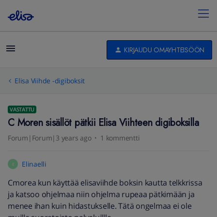
KIRJAUDU OMAYHTEISÖÖN
Elisa Viihde -digiboksit
VASTATTU
C Moren sisällöt pätkii Elisa Viihteen digiboksilla
Forum|Forum|3 years ago
1 kommentti
Elinaelli
E
Cmorea kun käyttää elisaviihde boksin kautta telkkrissa
ja katsoo ohjelmaa niin ohjelma rupeaa pätkimään ja
menee ihan kuin hidastukselle. Tätä ongelmaa ei ole