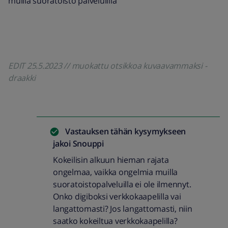
muilla suoratoisto palveluillla
EDIT 25.5.2023 // muokattu otsikkoa kuvaavammaksi -
draakki
Vastauksen tähän kysymykseen
jakoi
Snouppi
Kokeilisin alkuun hieman rajata
ongelmaa, vaikka ongelmia muilla
suoratoistopalveluilla ei ole ilmennyt.
Onko digiboksi verkkokaapelilla vai
langattomasti? Jos langattomasti, niin
saatko kokeiltua verkkokaapelilla?