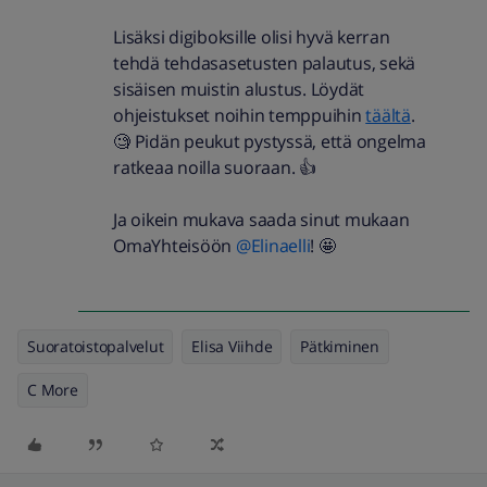
Lisäksi digiboksille olisi hyvä kerran
tehdä tehdasasetusten palautus, sekä
sisäisen muistin alustus. Löydät
ohjeistukset noihin temppuihin
täältä
.
🧐 Pidän peukut pystyssä, että ongelma
ratkeaa noilla suoraan. 👍
Ja oikein mukava saada sinut mukaan
OmaYhteisöön
@Elinaelli
! 🤩
Suoratoistopalvelut
Elisa Viihde
Pätkiminen
C More