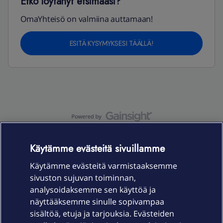
Etkö löytänyt etsimääsi?
OmaYhteisö on valmiina auttamaan!
ESITÄ KYSYMYKSESI TÄÄLLÄ!
OmaYhteisö-käyttöehdot
Accessibility statement
Käytämme evästeitä sivuillamme
Käytämme evästeitä varmistaaksemme
sivuston sujuvan toiminnan,
Laitteet & liittymät
analysoidaksemme sen käyttöä ja
näyttääksemme sinulle sopivampaa
sisältöä, etuja ja tarjouksia. Evästeiden
Palvelut