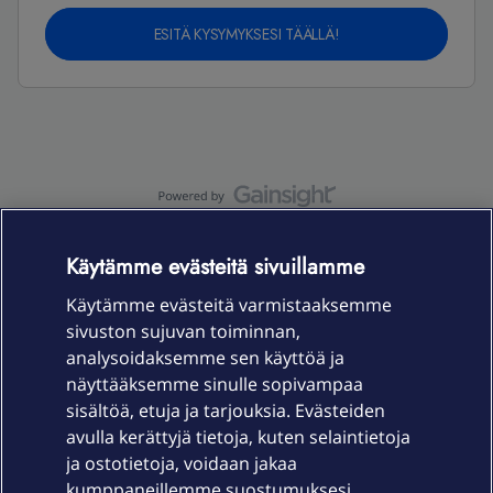
ESITÄ KYSYMYKSESI TÄÄLLÄ!
OmaYhteisö-käyttöehdot
Accessibility statement
Käytämme evästeitä sivuillamme
Käytämme evästeitä varmistaaksemme
sivuston sujuvan toiminnan,
Laitteet & liittymät
analysoidaksemme sen käyttöä ja
näyttääksemme sinulle sopivampaa
sisältöä, etuja ja tarjouksia. Evästeiden
Palvelut
avulla kerättyjä tietoja, kuten selaintietoja
ja ostotietoja, voidaan jakaa
Tuki
kumppaneillemme suostumuksesi