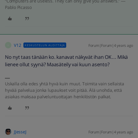
“Computers are useless. They can only give you answers.” ―
Pablo Picasso
V12
Forum|Forum|4 years ago
KESKUSTELUN ALOITTAJA
V
No nyt taas tänään ko. kanavat näkyvät ihan OK… Mikä
lienee ollut syynä? Maasäteily vai kuun asento?
Uskalla olla edes yhtä hyvä kuin muut. Toimita vain sellaista
hyvää palvelua jonka lupaukset voit pitää. Älä unohda, että
asiakas maksaa palveluntuottajan henkilöstön palkat.
JJesseJ
Forum|Forum|4 years ago