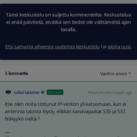
Tämä keskustelu on suljettu kommenteilta. Keskustelua
ei enää päivitetä, eivätkä sen tiedot ole välttämättä ajan
tasalla.
Etsi samasta aiheesta uudempi keskustelu
tai
aloita uusi.
3 kommenttia
Vanhin ensin
sakarialanne
Forum|Forum|4 years ago
VASTAUS
Itse olen noita tottunut IP-verkon yli katsomaan, kun ei
antennia talosta löydy, elikkäs kanavapaikat 535 ja 537.
Näkyykö sieltä ?