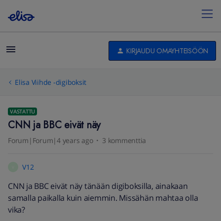
KIRJAUDU OMAYHTEISÖÖN
Elisa Viihde -digiboksit
VASTATTU
CNN ja BBC eivät näy
Forum|Forum|4 years ago
3 kommenttia
V12
V
CNN ja BBC eivät näy tänään digiboksilla, ainakaan
samalla paikalla kuin aiemmin. Missähän mahtaa olla
vika?