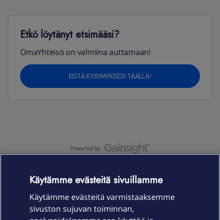
Etkö löytänyt etsimääsi?
OmaYhteisö on valmiina auttamaan!
ESITÄ KYSYMYKSESI TÄÄLLÄ!
OmaYhteisö-käyttöehdot
Accessibility statement
Käytämme evästeitä sivuillamme
Käytämme evästeitä varmistaaksemme
sivuston sujuvan toiminnan,