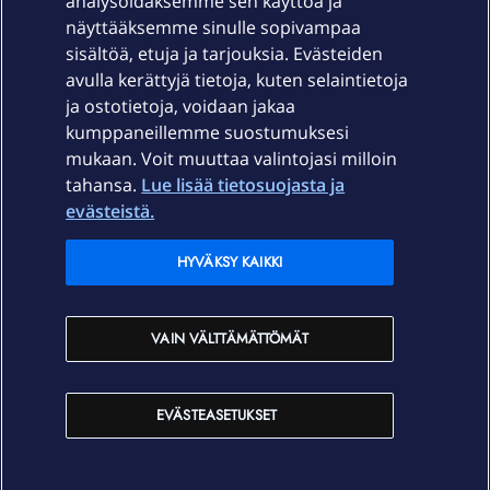
Laitteet & liittymät
analysoidaksemme sen käyttöä ja
näyttääksemme sinulle sopivampaa
sisältöä, etuja ja tarjouksia. Evästeiden
Palvelut
avulla kerättyjä tietoja, kuten selaintietoja
ja ostotietoja, voidaan jakaa
Tuki
kumppaneillemme suostumuksesi
mukaan. Voit muuttaa valintojasi milloin
tahansa.
Lue lisää tietosuojasta ja
Ajankohtaista
evästeistä.
Elisa Oyj
HYVÄKSY KAIKKI
In English
VAIN VÄLTTÄMÄTTÖMÄT
På Svenska
EVÄSTEASETUKSET
Sopimusehdot
Tietosuoja
Saavutettavuus
Evästeasetukset
Tekijänoikeudet © 2026 Elisa Oyj.