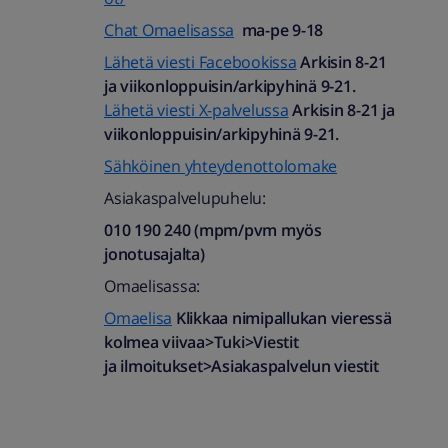
Chat Omaelisassa
ma-pe 9-18
Lähetä viesti Facebookissa
Arkisin 8-21
ja viikonloppuisin/arkipyhinä 9-21.
Lähetä viesti X-palvelussa
Arkisin 8-21 ja
viikonloppuisin/arkipyhinä 9-21.
Sähköinen yhteydenottolomake
Asiakaspalvelupuhelu:
010 190 240 (mpm/pvm myös
jonotusajalta)​
Omaelisassa:
Omaelisa
Klikkaa nimipallukan vieressä
kolmea viivaa>Tuki>Viestit
ja ilmoitukset>Asiakaspalvelun viestit