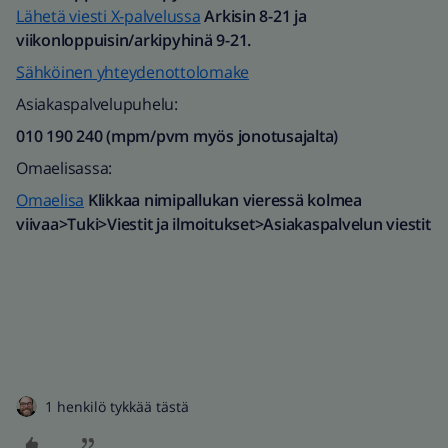
Lähetä viesti X-palvelussa
Arkisin 8-21 ja
viikonloppuisin/arkipyhinä 9-21.
Sähköinen yhteydenottolomake
Asiakaspalvelupuhelu:
010 190 240 (mpm/pvm myös jonotusajalta)​
Omaelisassa:
Omaelisa
Klikkaa nimipallukan vieressä kolmea
viivaa>Tuki>Viestit ja ilmoitukset>Asiakaspalvelun viestit
1 henkilö tykkää tästä