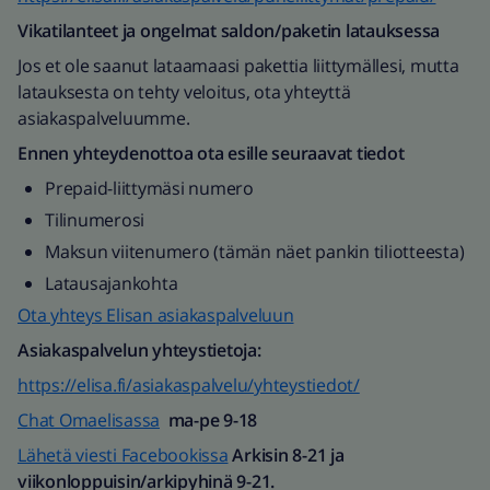
Vikatilanteet ja ongelmat saldon/paketin latauksessa
Jos et ole saanut lataamaasi pakettia liittymällesi, mutta
latauksesta on tehty veloitus, ota yhteyttä
asiakaspalveluumme.
Ennen yhteydenottoa ota esille seuraavat tiedot
Prepaid-liittymäsi numero
Tilinumerosi
Maksun viitenumero (tämän näet pankin tiliotteesta)
Latausajankohta
Ota yhteys Elisan asiakaspalveluun
Asiakaspalvelun yhteystietoja:
https://elisa.fi/asiakaspalvelu/yhteystiedot/
Chat Omaelisassa
ma-pe 9-18
Lähetä viesti Facebookissa
Arkisin 8-21 ja
viikonloppuisin/arkipyhinä 9-21.