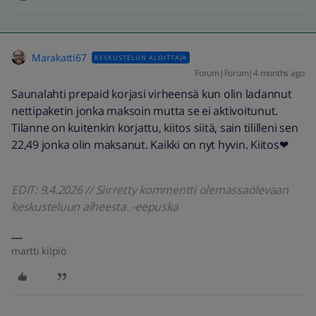
Marakatti67
KESKUSTELUN ALOITTAJA
Forum|Forum|4 months ago
Saunalahti prepaid korjasi virheensä kun olin ladannut
nettipaketin jonka maksoin mutta se ei aktivoitunut.
Tilanne on kuitenkin korjattu, kiitos siitä, sain tililleni sen
22,49 jonka olin maksanut. Kaikki on nyt hyvin. Kiitos❤
EDIT: 9.4.2026 // Siirretty kommentti olemassaolevaan
keskusteluun aiheesta. -eepuska
martti kilpiö