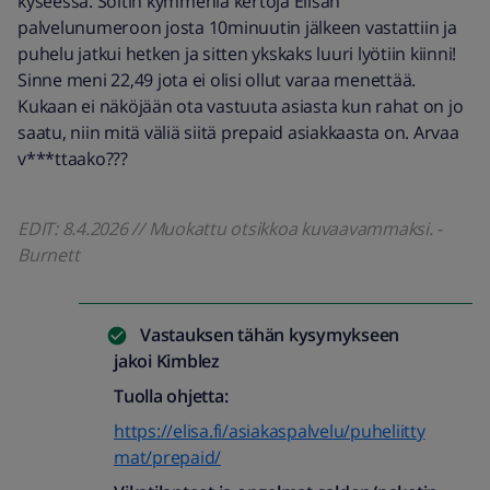
kyseessä. Soitin kymmeniä kertoja Elisan
palvelunumeroon josta 10minuutin jälkeen vastattiin ja
puhelu jatkui hetken ja sitten ykskaks luuri lyötiin kiinni!
Sinne meni 22,49 jota ei olisi ollut varaa menettää.
Kukaan ei näköjään ota vastuuta asiasta kun rahat on jo
saatu, niin mitä väliä siitä prepaid asiakkaasta on. Arvaa
v***ttaako???
EDIT: 8.4.2026 // Muokattu otsikkoa kuvaavammaksi. -
Burnett
Vastauksen tähän kysymykseen
jakoi
Kimblez
Tuolla ohjetta:
https://elisa.fi/asiakaspalvelu/puheliitty
mat/prepaid/