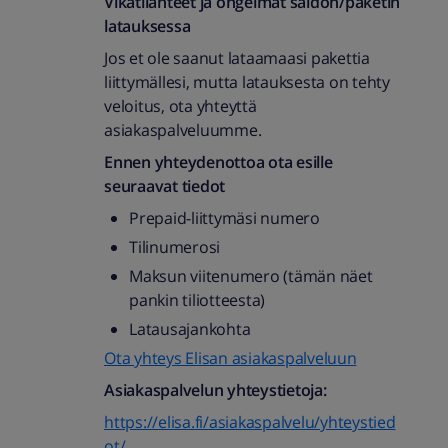
Vikatilanteet ja ongelmat saldon/paketin
latauksessa
Jos et ole saanut lataamaasi pakettia
liittymällesi, mutta latauksesta on tehty
veloitus, ota yhteyttä
asiakaspalveluumme.
Ennen yhteydenottoa ota esille
seuraavat tiedot
Prepaid-liittymäsi numero
Tilinumerosi
Maksun viitenumero (tämän näet
pankin tiliotteesta)
Latausajankohta
Ota yhteys Elisan asiakaspalveluun
Asiakaspalvelun yhteystietoja:
https://elisa.fi/asiakaspalvelu/yhteystied
ot/