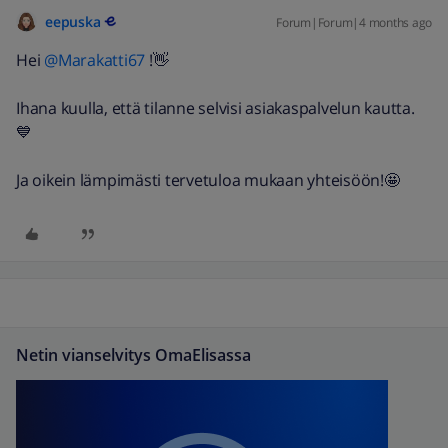
eepuska
Forum|Forum|4 months ago
Hei ​
@Marakatti67
!👋
Ihana kuulla, että tilanne selvisi asiakaspalvelun kautta.
💙
Ja oikein lämpimästi tervetuloa mukaan yhteisöön!🤩
Netin vianselvitys OmaElisassa