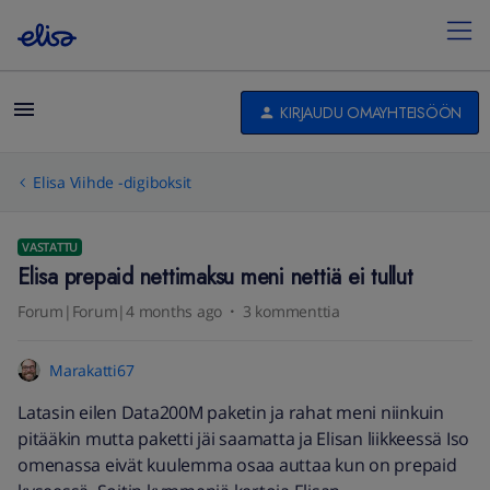
KIRJAUDU OMAYHTEISÖÖN
Elisa Viihde -digiboksit
VASTATTU
Elisa prepaid nettimaksu meni nettiä ei tullut
Forum|Forum|4 months ago
3 kommenttia
Marakatti67
Latasin eilen Data200M paketin ja rahat meni niinkuin
pitääkin mutta paketti jäi saamatta ja Elisan liikkeessä Iso
omenassa eivät kuulemma osaa auttaa kun on prepaid