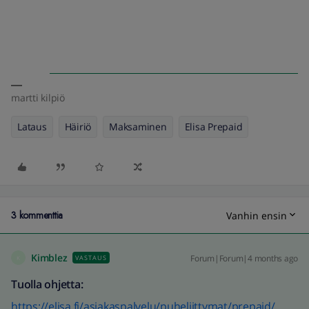
martti kilpiö
Lataus
Häiriö
Maksaminen
Elisa Prepaid
3 kommenttia
Vanhin ensin
Kimblez
Forum|Forum|4 months ago
VASTAUS
K
Tuolla ohjetta:
https://elisa.fi/asiakaspalvelu/puheliittymat/prepaid/