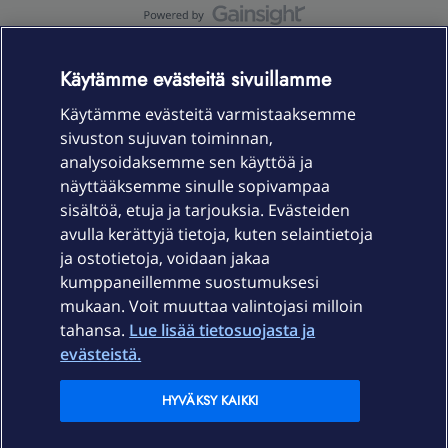
OmaYhteisö-käyttöehdot
Accessibility statement
Käytämme evästeitä sivuillamme
Käytämme evästeitä varmistaaksemme
sivuston sujuvan toiminnan,
Laitteet & liittymät
analysoidaksemme sen käyttöä ja
näyttääksemme sinulle sopivampaa
sisältöä, etuja ja tarjouksia. Evästeiden
Palvelut
avulla kerättyjä tietoja, kuten selaintietoja
ja ostotietoja, voidaan jakaa
Tuki
kumppaneillemme suostumuksesi
mukaan. Voit muuttaa valintojasi milloin
tahansa.
Lue lisää tietosuojasta ja
Ajankohtaista
evästeistä.
Elisa Oyj
HYVÄKSY KAIKKI
In English