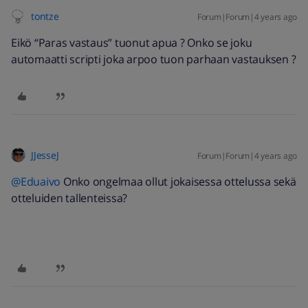
tontze
Forum|Forum|4 years ago
Eikö “Paras vastaus” tuonut apua ? Onko se joku
automaatti scripti joka arpoo tuon parhaan vastauksen ?
JJesseJ
Forum|Forum|4 years ago
@Eduaivo
Onko ongelmaa ollut jokaisessa ottelussa sekä
otteluiden tallenteissa?