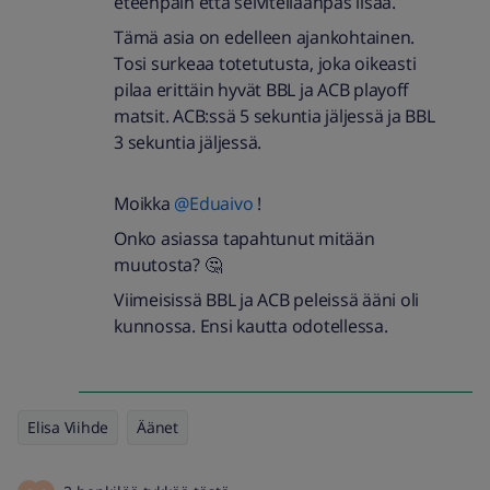
eteenpäin että selvitelläänpäs lisää.
Tämä asia on edelleen ajankohtainen.
Tosi surkeaa totetutusta, joka oikeasti
pilaa erittäin hyvät BBL ja ACB playoff
matsit. ACB:ssä 5 sekuntia jäljessä ja BBL
3 sekuntia jäljessä.
Moikka
@Eduaivo
!
Onko asiassa tapahtunut mitään
muutosta? 🤔
Viimeisissä BBL ja ACB peleissä ääni oli
kunnossa. Ensi kautta odotellessa.
Elisa Viihde
Äänet