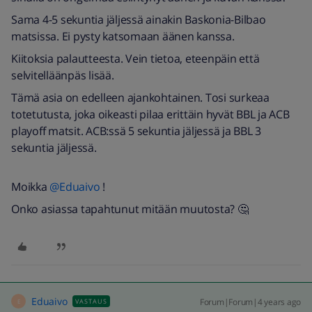
Sama 4-5 sekuntia jäljessä ainakin Baskonia-Bilbao
matsissa. Ei pysty katsomaan äänen kanssa.
Kiitoksia palautteesta. Vein tietoa, eteenpäin että
selvitelläänpäs lisää.
Tämä asia on edelleen ajankohtainen. Tosi surkeaa
totetutusta, joka oikeasti pilaa erittäin hyvät BBL ja ACB
playoff matsit. ACB:ssä 5 sekuntia jäljessä ja BBL 3
sekuntia jäljessä.
Moikka
@Eduaivo
!
Onko asiassa tapahtunut mitään muutosta? 🤔
Eduaivo
Forum|Forum|4 years ago
VASTAUS
E