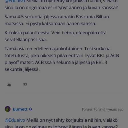
@Eduaivo
Meillä on nyt tehty korjauksia näihin, vieläkö
sinulla on ongelmaa esiintynyt äänen ja kuvan kanssa?
Sama 4-5 sekuntia jäljessä ainakin Baskonia-Bilbao
matsissa. Ei pysty katsomaan äänen kanssa.
Kiitoksia palautteesta. Vein tietoa, eteenpäin että
selvitelläänpäs lisää.
Tämä asia on edelleen ajankohtainen. Tosi surkeaa
totetutusta, joka oikeasti pilaa erittäin hyvät BBL ja ACB
playoff matsit. ACB:ssä 5 sekuntia jäljessä ja BBL 3
sekuntia jäljessä.
Burnett
Forum|Forum|4 years ago
@Eduaivo
Meillä on nyt tehty korjauksia näihin, vieläkö
sinulla on ongelmaa esiintynyt äänen ja kuvan kanssa?