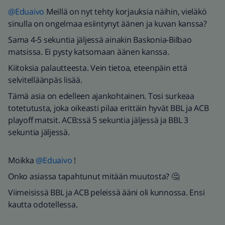
@Eduaivo
Meillä on nyt tehty korjauksia näihin, vieläkö
sinulla on ongelmaa esiintynyt äänen ja kuvan kanssa?
Sama 4-5 sekuntia jäljessä ainakin Baskonia-Bilbao
matsissa. Ei pysty katsomaan äänen kanssa.
Kiitoksia palautteesta. Vein tietoa, eteenpäin että
selvitelläänpäs lisää.
Tämä asia on edelleen ajankohtainen. Tosi surkeaa
totetutusta, joka oikeasti pilaa erittäin hyvät BBL ja ACB
playoff matsit. ACB:ssä 5 sekuntia jäljessä ja BBL 3
sekuntia jäljessä.
Moikka
@Eduaivo
!
Onko asiassa tapahtunut mitään muutosta? 🤔
Viimeisissä BBL ja ACB peleissä ääni oli kunnossa. Ensi
kautta odotellessa.