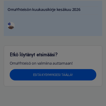
OmaYhteisön kuukausikirje kesäkuu 2026
Etkö löytänyt etsimääsi?
OmaYhteisö on valmiina auttamaan!
ESITÄ KYSYMYKSESI TÄÄLLÄ!