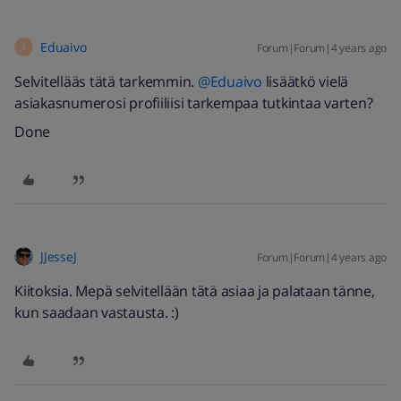
Eduaivo
Forum|Forum|4 years ago
E
Selvitellääs tätä tarkemmin.
@Eduaivo
lisäätkö vielä
asiakasnumerosi profiiliisi tarkempaa tutkintaa varten?
Done
JJesseJ
Forum|Forum|4 years ago
Kiitoksia. Mepä selvitellään tätä asiaa ja palataan tänne,
kun saadaan vastausta. :)