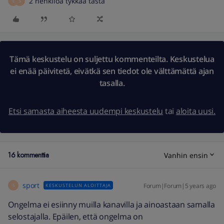
2 henkilöä tykkää tästä
E
S
Tämä keskustelu on suljettu kommenteilta. Keskustelua
ei enää päivitetä, eivätkä sen tiedot ole välttämättä ajan
tasalla.
Etsi samasta aiheesta uudempi keskustelu
tai
aloita uusi.
16 kommenttia
Vanhin ensin
sport
Forum|Forum|5 years ago
KESKUSTELUN ALOITTAJA
S
Ongelma ei esiinny muilla kanavilla ja ainoastaan samalla
selostajalla. Epäilen, että ongelma on