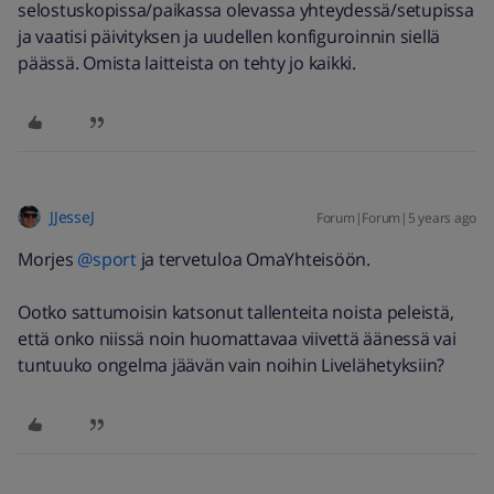
selostuskopissa/paikassa olevassa yhteydessä/setupissa
ja vaatisi päivityksen ja uudellen konfiguroinnin siellä
päässä. Omista laitteista on tehty jo kaikki.
JJesseJ
Forum|Forum|5 years ago
Morjes
@sport
ja tervetuloa OmaYhteisöön.
Ootko sattumoisin katsonut tallenteita noista peleistä,
että onko niissä noin huomattavaa viivettä äänessä vai
tuntuuko ongelma jäävän vain noihin Livelähetyksiin?