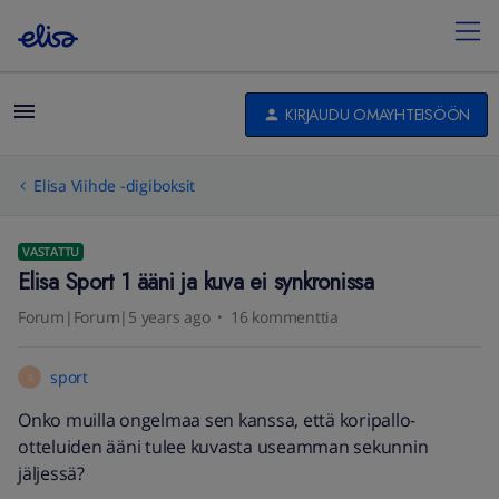
KIRJAUDU OMAYHTEISÖÖN
Elisa Viihde -digiboksit
VASTATTU
Elisa Sport 1 ääni ja kuva ei synkronissa
Forum|Forum|5 years ago
16 kommenttia
sport
S
Onko muilla ongelmaa sen kanssa, että koripallo-
otteluiden ääni tulee kuvasta useamman sekunnin
jäljessä?