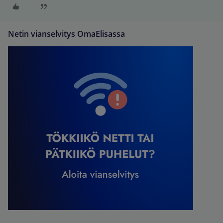
Netin vianselvitys OmaElisassa