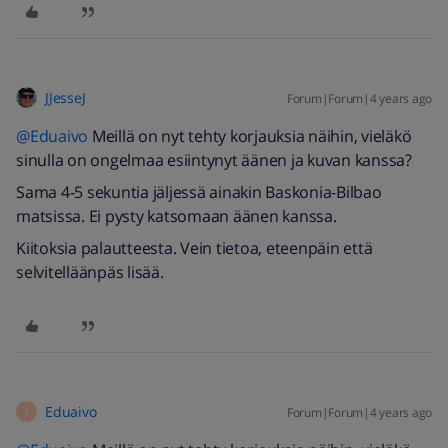
JJesseJ
Forum|Forum|4 years ago
@Eduaivo
Meillä on nyt tehty korjauksia näihin, vieläkö
sinulla on ongelmaa esiintynyt äänen ja kuvan kanssa?
Sama 4-5 sekuntia jäljessä ainakin Baskonia-Bilbao
matsissa. Ei pysty katsomaan äänen kanssa.
Kiitoksia palautteesta. Vein tietoa, eteenpäin että
selvitelläänpäs lisää.
Eduaivo
Forum|Forum|4 years ago
E