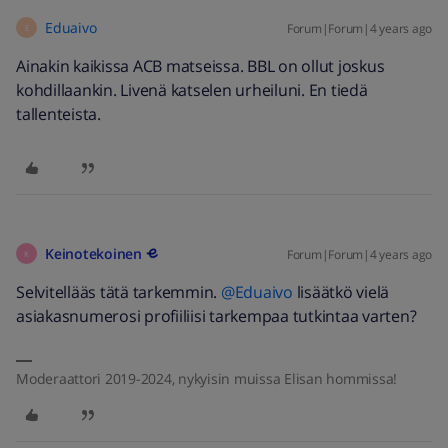
Eduaivo
Forum|Forum|4 years ago
E
Ainakin kaikissa ACB matseissa. BBL on ollut joskus
kohdillaankin. Livenä katselen urheiluni. En tiedä
tallenteista.
Keinotekoinen
Forum|Forum|4 years ago
K
Selvitellääs tätä tarkemmin.
@Eduaivo
lisäätkö vielä
asiakasnumerosi profiiliisi tarkempaa tutkintaa varten?
Moderaattori 2019-2024, nykyisin muissa Elisan hommissa!