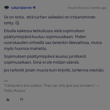
sakarialanne
Forum|Forum|2 months ago
Se on totta , että turhan vaikeaksi on irtisanominen
tehty. 🤔
Elisalla kaikessa ketkuilussa vielä sopimuksen
päättymispäivä kuuluu sopimusaikaan. Yhden
vuorokauden virheellä saa tietenkin liikevaihtoa, mutta
myös huonoa mainetta.
Sopimuksen päättymispäivä kuuluu juridisesti
sopimusaikaan. Siinä ei ole mitään väärää.
Jos tarkoitit jotain muuta kuin kirjoitit, tarkenna viestiäsi.
“Computers are useless. They can only give you answers.” ―
Pablo Picasso