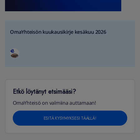
OmaYhteisön kuukausikirje kesäkuu 2026
Etkö löytänyt etsimääsi?
OmaYhteisö on valmiina auttamaan!
ESITÄ KYSYMYKSESI TÄÄLLÄ!