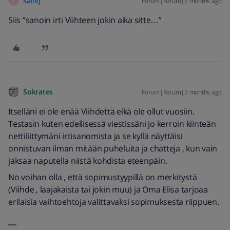
kallej
Forum|Forum|5 months ago
K
Siis ”sanoin irti Viihteen jokin aika sitte…”
Sokrates
Forum|Forum|5 months ago
Itselläni ei ole enää Viihdettä eikä ole ollut vuosiin.
Testasin kuten edellisessä viestissäni jo kerroin kiinteän
nettiliittymäni irtisanomista ja se kyllä näyttäisi
onnistuvan ilman mitään puheluita ja chatteja , kun vain
jaksaa naputella niistä kohdista eteenpäin.
No voihan olla , että sopimustyypillä on merkitystä
(Viihde , laajakaista tai jokin muu) ja Oma Elisa tarjoaa
erilaisia vaihtoehtoja valittavaksi sopimuksesta riippuen.