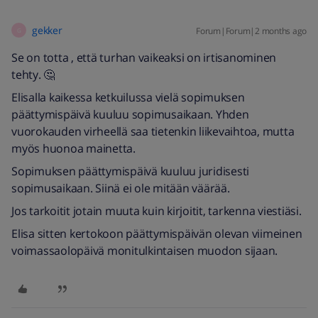
gekker
Forum|Forum|2 months ago
G
Se on totta , että turhan vaikeaksi on irtisanominen
tehty. 🤔
Elisalla kaikessa ketkuilussa vielä sopimuksen
päättymispäivä kuuluu sopimusaikaan. Yhden
vuorokauden virheellä saa tietenkin liikevaihtoa, mutta
myös huonoa mainetta.
Sopimuksen päättymispäivä kuuluu juridisesti
sopimusaikaan. Siinä ei ole mitään väärää.
Jos tarkoitit jotain muuta kuin kirjoitit, tarkenna viestiäsi.
Elisa sitten kertokoon päättymispäivän olevan viimeinen
voimassaolopäivä monitulkintaisen muodon sijaan.