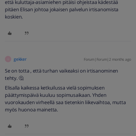
että kuluttaja-asiamiehen pitäisi ohjeistaa kädestää
pitäen Elisan johtoa jokaisen palvelun irtisanomista
koskien.
gekker
Forum|Forum|2 months ago
G
Se on totta , että turhan vaikeaksi on irtisanominen
tehty. 🤔
Elisalla kaikessa ketkuilussa vielä sopimuksen
päättymispäivä kuuluu sopimusaikaan. Yhden
vuorokauden virheellä saa tietenkin liikevaihtoa, mutta
myös huonoa mainetta.