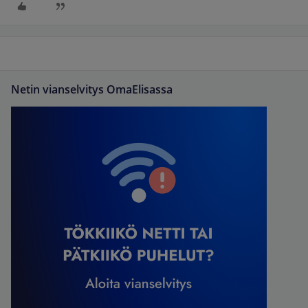
Netin vianselvitys OmaElisassa