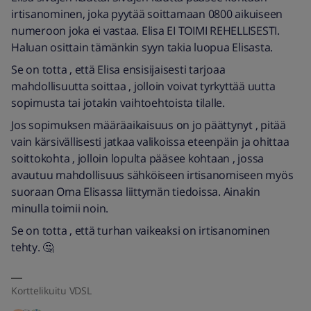
irtisanominen, joka pyytää soittamaan 0800 aikuiseen
numeroon joka ei vastaa. Elisa EI TOIMI REHELLISESTI.
Haluan osittain tämänkin syyn takia luopua Elisasta.
Se on totta , että Elisa ensisijaisesti tarjoaa
mahdollisuutta soittaa , jolloin voivat tyrkyttää uutta
sopimusta tai jotakin vaihtoehtoista tilalle.
Jos sopimuksen määräaikaisuus on jo päättynyt , pitää
vain kärsivällisesti jatkaa valikoissa eteenpäin ja ohittaa
soittokohta , jolloin lopulta pääsee kohtaan , jossa
avautuu mahdollisuus sähköiseen irtisanomiseen myös
suoraan Oma Elisassa liittymän tiedoissa. Ainakin
minulla toimii noin.
Se on totta , että turhan vaikeaksi on irtisanominen
tehty. 🤔
Korttelikuitu VDSL