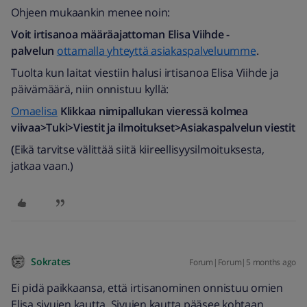
Ohjeen mukaankin menee noin:
Voit irtisanoa määräajattoman Elisa Viihde -
palvelun
ottamalla yhteyttä asiakaspalveluumme
.
Tuolta kun laitat viestiin halusi irtisanoa Elisa Viihde ja
päivämäärä, niin onnistuu kyllä:
Omaelisa
Klikkaa nimipallukan vieressä kolmea
viivaa>Tuki>Viestit ja ilmoitukset>Asiakaspalvelun viestit
(
Eikä tarvitse välittää siitä kiireellisyysilmoituksesta,
jatkaa vaan.)
Sokrates
Forum|Forum|5 months ago
Ei pidä paikkaansa, että irtisanominen onnistuu omien
Elisa sivujen kautta. Sivujen kautta pääsee kohtaan