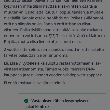
seuraavanakaan päivänä. Lähdin Kannelmäen Kaareen
kysymään miltä tilisin näyttää elisa-viihteen osalta ja
muutenkin. Sanoi että Ruutu+ loppuu tänään ja muita ei
ole täällä. Sanoin että elisa viihde on! Poika tiskillä sanoi,
että no niinpäs onkin. Sanoin että irtisanon elisa-
viihteen. Poika tiskillä sanoi että pitää olla laite mukana,
ennen kuin voi irtisanoa. !(??) Tiesin että tämä oli laitonta
Pojalta, mutta elisa lienee ohjeistanut näin.
2 vuotta sitten elisa, sama paikka, sanottiin, ettei laitetta
tarvitse palauttaa. Se on sinun oma.
Eli. Elisa viivyttelee eikä suostu vastaanottamaan elisa-
viihteen irtisanomista. Tämän vuoksi marssin DNA-
kauppaan ja tein kahden vuoden viihdepakettisopparin.
Ei enää koskaan elisa tjärjestelmiä.
Vastauksen tähän kysymykseen
jakoi
Kimblez