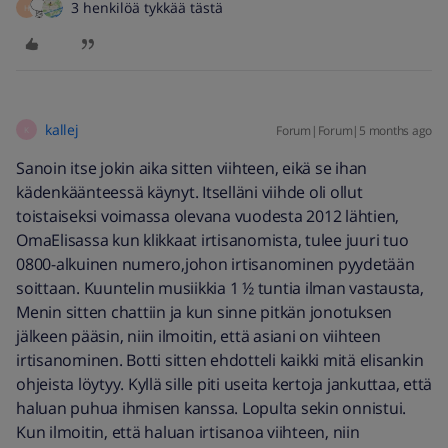
3 henkilöä tykkää tästä
H
kallej
Forum|Forum|5 months ago
K
Sanoin itse jokin aika sitten viihteen, eikä se ihan
kädenkäänteessä käynyt. Itselläni viihde oli ollut
toistaiseksi voimassa olevana vuodesta 2012 lähtien,
OmaElisassa kun klikkaat irtisanomista, tulee juuri tuo
0800-alkuinen numero,johon irtisanominen pyydetään
soittaan. Kuuntelin musiikkia 1 ½ tuntia ilman vastausta,
Menin sitten chattiin ja kun sinne pitkän jonotuksen
jälkeen pääsin, niin ilmoitin, että asiani on viihteen
irtisanominen. Botti sitten ehdotteli kaikki mitä elisankin
ohjeista löytyy. Kyllä sille piti useita kertoja jankuttaa, että
haluan puhua ihmisen kanssa. Lopulta sekin onnistui.
Kun ilmoitin, että haluan irtisanoa viihteen, niin