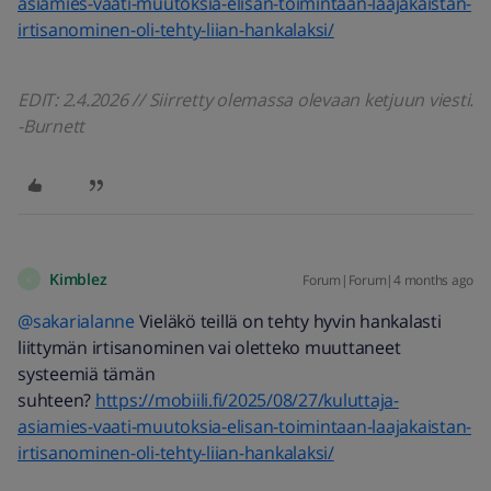
asiamies-vaati-muutoksia-elisan-toimintaan-laajakaistan-
irtisanominen-oli-tehty-liian-hankalaksi/
EDIT: 2.4.2026 // Siirretty olemassa olevaan ketjuun viesti.
-Burnett
Kimblez
Forum|Forum|4 months ago
K
@sakarialanne
Vieläkö teillä on tehty hyvin hankalasti
liittymän irtisanominen vai oletteko muuttaneet
systeemiä tämän
suhteen?
https://mobiili.fi/2025/08/27/kuluttaja-
asiamies-vaati-muutoksia-elisan-toimintaan-laajakaistan-
irtisanominen-oli-tehty-liian-hankalaksi/