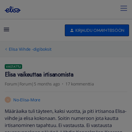
KIRJAUDU OMAYHTEISÖÖN
Elisa Viihde -digiboksit
VASTATTU
Elisa vaikeuttaa irtisanomista
Forum|Forum|5 months ago
17 kommenttia
No-Elisa-More
N
Määräaika tuli täyteen, kaksi vuotta, ja piti irtisanoa Elisa-
viihde ja elisa kokonaan. Soitin numeroon jota kautta
irtisanominen tapahtuu. Ei vastausta. Ei vastausta