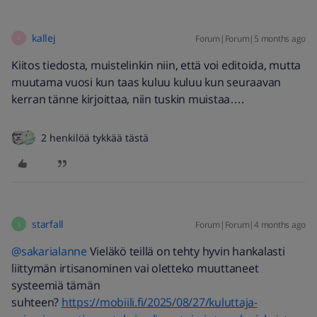
kallej
Forum|Forum|5 months ago
K
Kiitos tiedosta, muistelinkin niin, että voi editoida, mutta
muutama vuosi kun taas kuluu kuluu kun seuraavan
kerran tänne kirjoittaa, niin tuskin muistaa….
2 henkilöä tykkää tästä
starfall
Forum|Forum|4 months ago
S
@sakarialanne
Vieläkö teillä on tehty hyvin hankalasti
liittymän irtisanominen vai oletteko muuttaneet
systeemiä tämän
suhteen?
https://mobiili.fi/2025/08/27/kuluttaja-