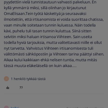
pyydettiin vielä tunnistautuun vahvasti palveluun. En
kyllä ymmärrä miksi, sillä olinhan jo kirjautunut
OmaElisaan.Tein työtä käskettyä ja seuraavaksi
ilmoitettiin, että irtisanomista ei voida suorittaa chatissa,
vaan minulle soitetaan tunnin kuluessa. Näin todella
kävi, puhelu tuli tasan tunnin kuluttua. Siinä sitten
selvitin miksi haluan irtisanoa Viihteen. Sain useita
todella hyviä tarjouksia, mutta valitettavasti niille ei ollut
nyt tarvetta. Vahvistus Viihteen irtisanomisesta tuli
välittömästi sähköpostiin ja Viihteen tarina päättyi siihen.
Aikaa kului kaikkiaan ehkä nelisen tuntia, mutta mitäs
tässä muuta eläkeläisellä on kuin aikaa….
1 henkilö tykkää tästä
H