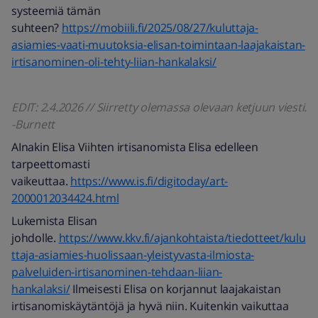
systeemiä tämän
suhteen?
https://mobiili.fi/2025/08/27/kuluttaja-
asiamies-vaati-muutoksia-elisan-toimintaan-laajakaistan-
irtisanominen-oli-tehty-liian-hankalaksi/
EDIT: 2.4.2026 // Siirretty olemassa olevaan ketjuun viesti.
-Burnett
AInakin Elisa Viihten irtisanomista Elisa edelleen
tarpeettomasti
vaikeuttaa.
https://www.is.fi/digitoday/art-
2000012034424.html
Lukemista Elisan
johdolle.
https://www.kkv.fi/ajankohtaista/tiedotteet/kulu
ttaja-asiamies-huolissaan-yleistyvasta-ilmiosta-
palveluiden-irtisanominen-tehdaan-liian-
hankalaksi/
Ilmeisesti Elisa on korjannut laajakaistan
irtisanomiskäytäntöjä ja hyvä niin. Kuitenkin vaikuttaa