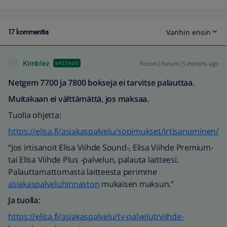
17 kommenttia
Vanhin ensin
Kimblez
Forum|Forum|5 months ago
VASTAUS
K
Netgem 7700 ja 7800 bokseja ei tarvitse palauttaa.
Muitakaan ei välttämättä, jos maksaa.
Tuolla ohjetta:
https://elisa.fi/asiakaspalvelu/sopimukset/irtisanominen/
“Jos irtisanoit Elisa Viihde Sound-, Elisa Viihde Premium-
tai Elisa Viihde Plus -palvelun, palauta laitteesi.
Palauttamattomasta laitteesta perimme
asiakaspalveluhinnaston
mukaisen maksun.”
Ja tuolla:
https://elisa.fi/asiakaspalvelu/tv-palvelut/viihde-