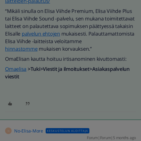
laitteiden-palautus/
“Mikäli sinulla on Elisa Viihde Premium, Elisa Viihde Plus
tai Elisa Viihde Sound -palvelu, sen mukana toimitettavat
laitteet on palautettava sopimuksen päättyessä takaisin
Elisalle
palvelun ehtojen
mukaisesti. Palauttamattomista
Elisa Viihde -laitteista veloitamme
hinnastomme
mukaisen korvauksen.”
OmaElisan kautta hoituu irtisanominen kivuttomasti:
Omaelisa
>Tuki>Viestit ja ilmoitukset>Asiakaspalvelun
viestit
No-Elisa-More
KESKUSTELUN ALOITTAJA
N
Forum|Forum|5 months ago