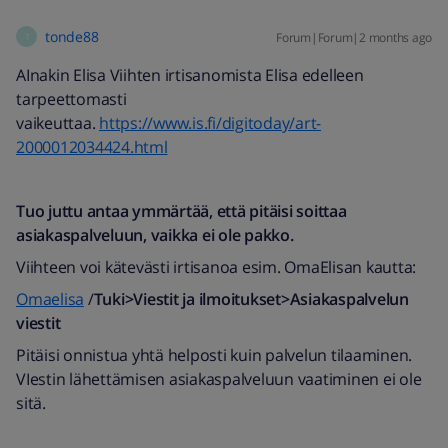
tonde88
Forum|Forum|2 months ago
T
AInakin Elisa Viihten irtisanomista Elisa edelleen
tarpeettomasti
vaikeuttaa.
https://www.is.fi/digitoday/art-
2000012034424.html
Tuo juttu antaa ymmärtää, että pitäisi soittaa
asiakaspalveluun, vaikka ei ole pakko.
Viihteen voi kätevästi irtisanoa esim. OmaElisan kautta:
Omaelisa
/
Tuki>Viestit ja ilmoitukset>Asiakaspalvelun
viestit
Pitäisi onnistua yhtä helposti kuin palvelun tilaaminen.
VIestin lähettämisen asiakaspalveluun vaatiminen ei ole
sitä.