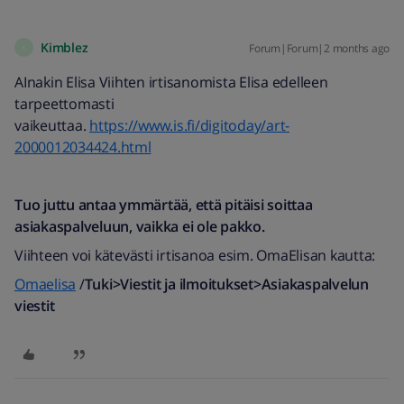
Kimblez
Forum|Forum|2 months ago
K
AInakin Elisa Viihten irtisanomista Elisa edelleen
tarpeettomasti
vaikeuttaa.
https://www.is.fi/digitoday/art-
2000012034424.html
Tuo juttu antaa ymmärtää, että pitäisi soittaa
asiakaspalveluun, vaikka ei ole pakko.
Viihteen voi kätevästi irtisanoa esim. OmaElisan kautta:
Omaelisa
/
Tuki>Viestit ja ilmoitukset>Asiakaspalvelun
viestit