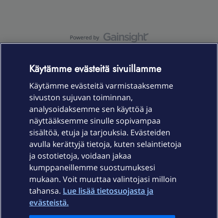
OmaYhteisö-käyttöehdot
Accessibility statement
Käytämme evästeitä sivuillamme
Käytämme evästeitä varmistaaksemme
sivuston sujuvan toiminnan,
Laitteet & liittymät
analysoidaksemme sen käyttöä ja
näyttääksemme sinulle sopivampaa
sisältöä, etuja ja tarjouksia. Evästeiden
Palvelut
avulla kerättyjä tietoja, kuten selaintietoja
ja ostotietoja, voidaan jakaa
Tuki
kumppaneillemme suostumuksesi
mukaan. Voit muuttaa valintojasi milloin
tahansa.
Lue lisää tietosuojasta ja
Ajankohtaista
evästeistä.