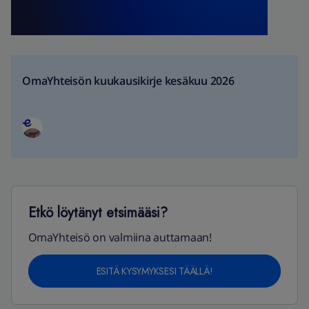
OmaYhteisön kuukausikirje kesäkuu 2026
Etkö löytänyt etsimääsi?
OmaYhteisö on valmiina auttamaan!
ESITÄ KYSYMYKSESI TÄÄLLÄ!