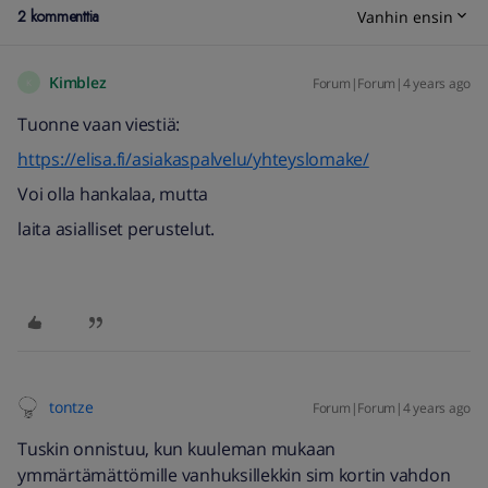
2 kommenttia
Vanhin ensin
Kimblez
Forum|Forum|4 years ago
K
Tuonne vaan viestiä:
https://elisa.fi/asiakaspalvelu/yhteyslomake/
Voi olla hankalaa, mutta
laita asialliset perustelut.
tontze
Forum|Forum|4 years ago
Tuskin onnistuu, kun kuuleman mukaan
ymmärtämättömille vanhuksillekkin sim kortin vahdon