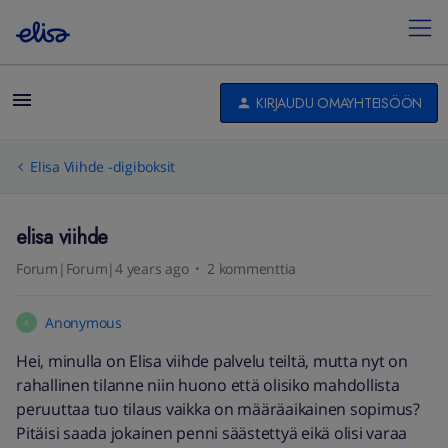
KIRJAUDU OMAYHTEISÖÖN
Elisa Viihde -digiboksit
elisa viihde
Forum|Forum|4 years ago
2 kommenttia
Anonymous
A
Hei, minulla on Elisa viihde palvelu teiltä, mutta nyt on
rahallinen tilanne niin huono että olisiko mahdollista
peruuttaa tuo tilaus vaikka on määräaikainen sopimus?
Pitäisi saada jokainen penni säästettyä eikä olisi varaa