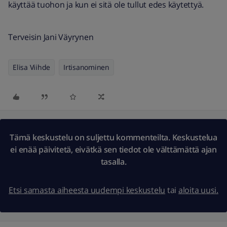
käyttää tuohon ja kun ei sitä ole tullut edes käytettyä.
Terveisin Jani Väyrynen
Elisa Viihde
Irtisanominen
Tämä keskustelu on suljettu kommenteilta. Keskustelua
ei enää päivitetä, eivätkä sen tiedot ole välttämättä ajan
tasalla.
Etsi samasta aiheesta uudempi keskustelu
tai
aloita uusi.