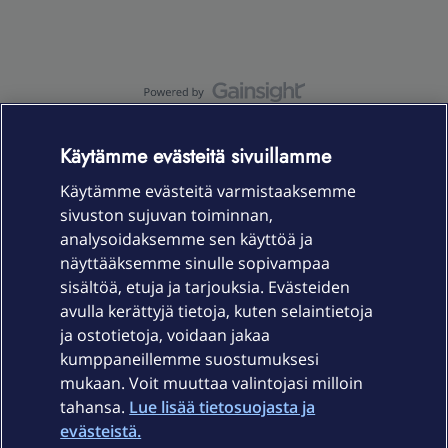
OmaYhteisö-käyttöehdot
Accessibility statement
Käytämme evästeitä sivuillamme
Käytämme evästeitä varmistaaksemme
sivuston sujuvan toiminnan,
Laitteet & liittymät
analysoidaksemme sen käyttöä ja
näyttääksemme sinulle sopivampaa
sisältöä, etuja ja tarjouksia. Evästeiden
Palvelut
avulla kerättyjä tietoja, kuten selaintietoja
ja ostotietoja, voidaan jakaa
Tuki
kumppaneillemme suostumuksesi
mukaan. Voit muuttaa valintojasi milloin
tahansa.
Lue lisää tietosuojasta ja
Ajankohtaista
evästeistä.