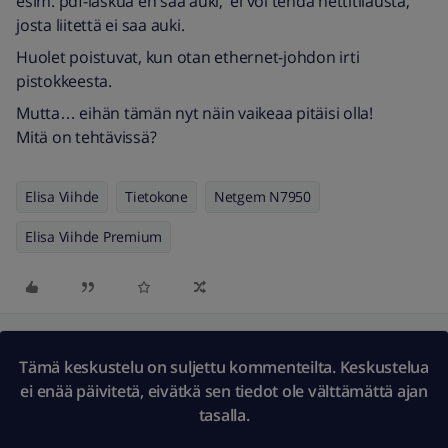
esim. pdf-laskua en saa auki, ei voi tehdä nettitilausta,
josta liitettä ei saa auki.
Huolet poistuvat, kun otan ethernet-johdon irti
pistokkeesta.
Mutta… eihän tämän nyt näin vaikeaa pitäisi olla!
Mitä on tehtävissä?
Elisa Viihde
Tietokone
Netgem N7950
Elisa Viihde Premium
Tämä keskustelu on suljettu kommenteilta. Keskustelua
ei enää päivitetä, eivätkä sen tiedot ole välttämättä ajan
tasalla.