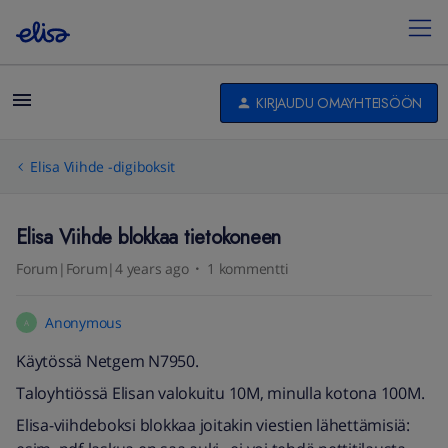
KIRJAUDU OMAYHTEISÖÖN
Elisa Viihde -digiboksit
Elisa Viihde blokkaa tietokoneen
Forum|Forum|4 years ago
1 kommentti
Anonymous
A
Käytössä Netgem N7950.
Taloyhtiössä Elisan valokuitu 10M, minulla kotona 100M.
Elisa-viihdeboksi blokkaa joitakin viestien lähettämisiä: