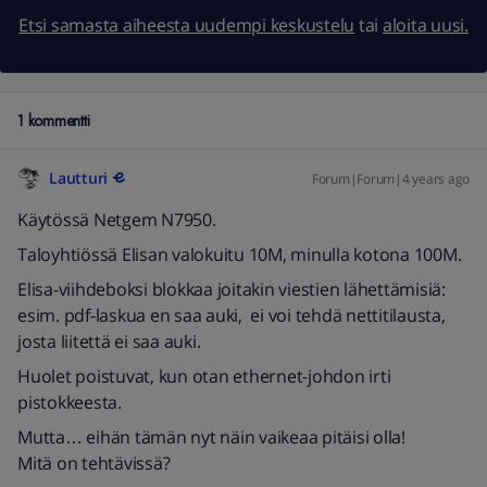
Etsi samasta aiheesta uudempi keskustelu
tai
aloita uusi.
1 kommentti
Lautturi
Forum|Forum|4 years ago
Käytössä Netgem N7950.
Taloyhtiössä Elisan valokuitu 10M, minulla kotona 100M.
Elisa-viihdeboksi blokkaa joitakin viestien lähettämisiä:
esim. pdf-laskua en saa auki, ei voi tehdä nettitilausta,
josta liitettä ei saa auki.
Huolet poistuvat, kun otan ethernet-johdon irti
pistokkeesta.
Mutta… eihän tämän nyt näin vaikeaa pitäisi olla!
Mitä on tehtävissä?