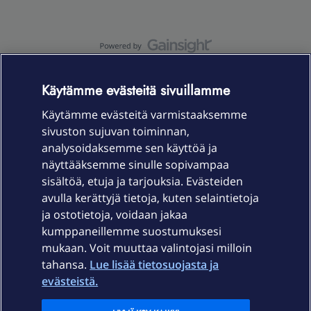
OmaYhteisö-käyttöehdot
Accessibility statement
Käytämme evästeitä sivuillamme
Käytämme evästeitä varmistaaksemme
sivuston sujuvan toiminnan,
Laitteet & liittymät
analysoidaksemme sen käyttöä ja
näyttääksemme sinulle sopivampaa
sisältöä, etuja ja tarjouksia. Evästeiden
Palvelut
avulla kerättyjä tietoja, kuten selaintietoja
ja ostotietoja, voidaan jakaa
Tuki
kumppaneillemme suostumuksesi
mukaan. Voit muuttaa valintojasi milloin
tahansa.
Lue lisää tietosuojasta ja
Ajankohtaista
evästeistä.
Elisa Oyj