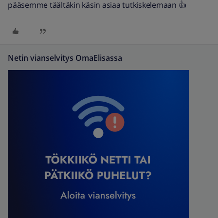
pääsemme täältäkin käsin asiaa tutkiskelemaan 👍
Netin vianselvitys OmaElisassa