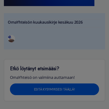
OmaYhteisön kuukausikirje kesäkuu 2026
Etkö löytänyt etsimääsi?
OmaYhteisö on valmiina auttamaan!
ESITÄ KYSYMYKSESI TÄÄLLÄ!