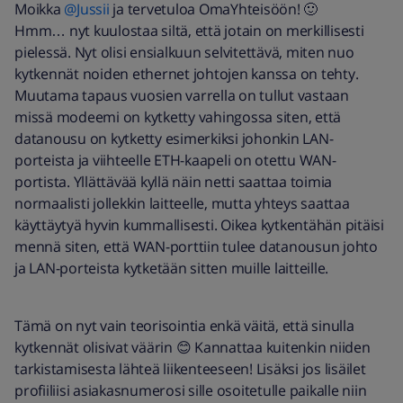
Moikka
@Jussii
ja tervetuloa OmaYhteisöön! 🙂
Hmm… nyt kuulostaa siltä, että jotain on merkillisesti
pielessä. Nyt olisi ensialkuun selvitettävä, miten nuo
kytkennät noiden ethernet johtojen kanssa on tehty.
Muutama tapaus vuosien varrella on tullut vastaan
missä modeemi on kytketty vahingossa siten, että
datanousu on kytketty esimerkiksi johonkin LAN-
porteista ja viihteelle ETH-kaapeli on otettu WAN-
portista. Yllättävää kyllä näin netti saattaa toimia
normaalisti jollekkin laitteelle, mutta yhteys saattaa
käyttäytyä hyvin kummallisesti. Oikea kytkentähän pitäisi
mennä siten, että WAN-porttiin tulee datanousun johto
ja LAN-porteista kytketään sitten muille laitteille.
Tämä on nyt vain teorisointia enkä väitä, että sinulla
kytkennät olisivat väärin 😊 Kannattaa kuitenkin niiden
tarkistamisesta lähteä liikenteeseen! Lisäksi jos lisäilet
profiiliisi asiakasnumerosi sille osoitetulle paikalle niin