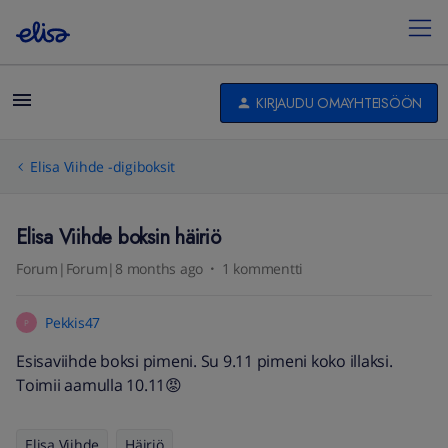
KIRJAUDU OMAYHTEISÖÖN
Elisa Viihde -digiboksit
Elisa Viihde boksin häiriö
Forum|Forum|8 months ago
1 kommentti
Pekkis47
P
Esisaviihde boksi pimeni. Su 9.11 pimeni koko illaksi.
Toimii aamulla 10.11😡
Elisa Viihde
Häiriö