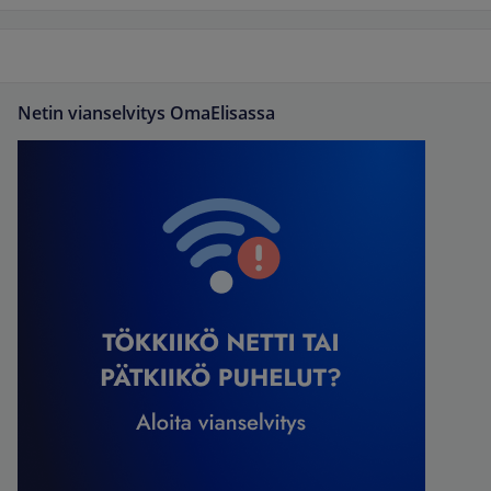
Netin vianselvitys OmaElisassa