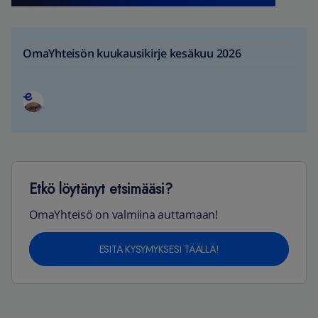
OmaYhteisön kuukausikirje kesäkuu 2026
Etkö löytänyt etsimääsi?
OmaYhteisö on valmiina auttamaan!
ESITÄ KYSYMYKSESI TÄÄLLÄ!