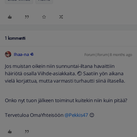
1 kommentti
Ihaa-na
Forum|Forum|8 months ago
Jos muistan oikein niin sunnuntai-iltana havaittiin
häiriötä osalla Viihde-asiakkaita. 🤕 Saatiin yön aikana
vielä korjattua, mutta varmasti turhautti siinä iltasella.
Onko nyt tuon jälkeen toiminut kuitekin niin kuin pitää?
Tervetuloa OmaYhteisöön ​
@Pekkis47
😊