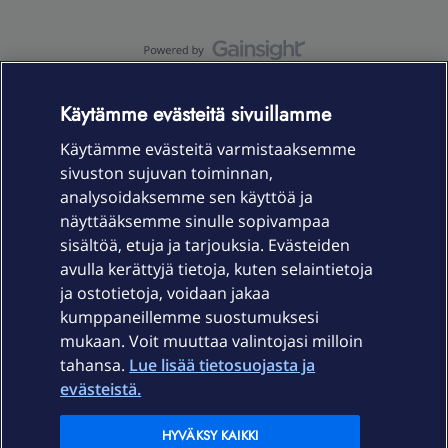
OmaYhteisö-käyttöehdot
Accessibility statement
Käytämme evästeitä sivuillamme
Käytämme evästeitä varmistaaksemme
sivuston sujuvan toiminnan,
Laitteet & liittymät
analysoidaksemme sen käyttöä ja
näyttääksemme sinulle sopivampaa
sisältöä, etuja ja tarjouksia. Evästeiden
Palvelut
avulla kerättyjä tietoja, kuten selaintietoja
ja ostotietoja, voidaan jakaa
Tuki
kumppaneillemme suostumuksesi
mukaan. Voit muuttaa valintojasi milloin
tahansa.
Lue lisää tietosuojasta ja
Ajankohtaista
evästeistä.
Elisa Oyj
HYVÄKSY KAIKKI