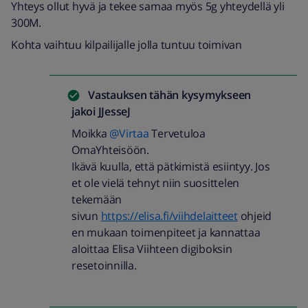
Yhteys ollut hyvä ja tekee samaa myös 5g yhteydellä yli
300M.
Kohta vaihtuu kilpailijalle jolla tuntuu toimivan
Vastauksen tähän kysymykseen
jakoi
JJesseJ
Moikka
@Virtaa
Tervetuloa
OmaYhteisöön.
Ikävä kuulla, että pätkimistä esiintyy. Jos
et ole vielä tehnyt niin suosittelen
tekemään
sivun
https://elisa.fi/viihdelaitteet
ohjeid
en mukaan toimenpiteet ja kannattaa
aloittaa Elisa Viihteen digiboksin
resetoinnilla.