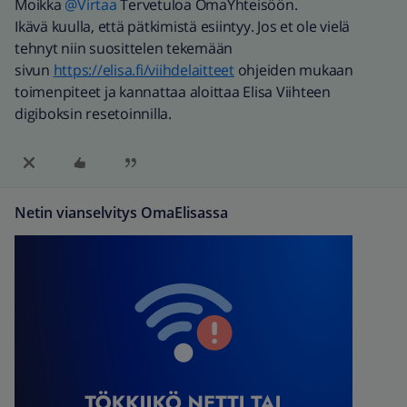
Moikka
@Virtaa
Tervetuloa OmaYhteisöön.
Ikävä kuulla, että pätkimistä esiintyy. Jos et ole vielä
tehnyt niin suosittelen tekemään
sivun
https://elisa.fi/viihdelaitteet
ohjeiden mukaan
toimenpiteet ja kannattaa aloittaa Elisa Viihteen
digiboksin resetoinnilla.
Netin vianselvitys OmaElisassa