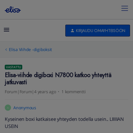
KIRJAUDU OMAYHTEISÖÖN
Elisa Viihde -digiboksit
VASTATTU
Elisa-viihde digiboxi N7800 katkoo yhteyttä
jatkuvasti
Forum|Forum|4 years ago
1 kommentti
Anonymous
A
Kyseinen boxi katkaisee yhteyden todella usein.. LIIIIIAN
USEIN