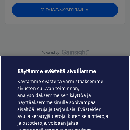
ESITÄ KYSYMYKSESI TÄÄLLÄ!
OmaYhteisö-käyttöehdot
Accessibility statement
Käytämme evästeitä sivuillamme
Käytämme evästeitä varmistaaksemme
sivuston sujuvan toiminnan,
Laitteet & liittymät
analysoidaksemme sen käyttöä ja
näyttääksemme sinulle sopivampaa
sisältöä, etuja ja tarjouksia. Evästeiden
Palvelut
avulla kerättyjä tietoja, kuten selaintietoja
ja ostotietoja, voidaan jakaa
Tuki