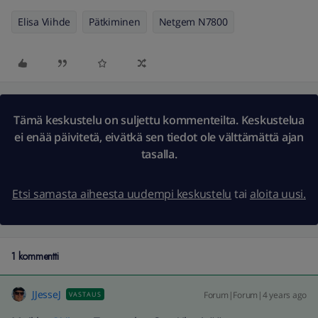
Elisa Viihde
Pätkiminen
Netgem N7800
Tämä keskustelu on suljettu kommenteilta. Keskustelua
ei enää päivitetä, eivätkä sen tiedot ole välttämättä ajan
tasalla.
Etsi samasta aiheesta uudempi keskustelu
tai
aloita uusi.
1 kommentti
JJesseJ
Forum|Forum|4 years ago
VASTAUS