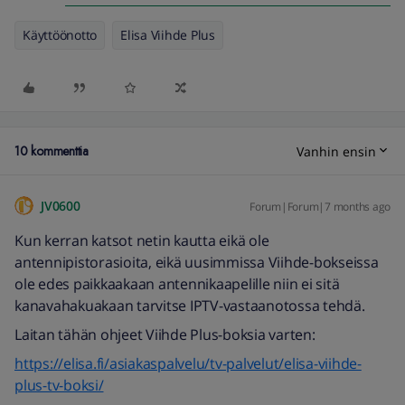
Käyttöönotto
Elisa Viihde Plus
10 kommenttia
Vanhin ensin
JV0600
Forum|Forum|7 months ago
Kun kerran katsot netin kautta eikä ole
antennipistorasioita, eikä uusimmissa Viihde-bokseissa
ole edes paikkaakaan antennikaapelille niin ei sitä
kanavahakuakaan tarvitse IPTV-vastaanotossa tehdä.
Laitan tähän ohjeet Viihde Plus-boksia varten:
https://elisa.fi/asiakaspalvelu/tv-palvelut/elisa-viihde-
plus-tv-boksi/