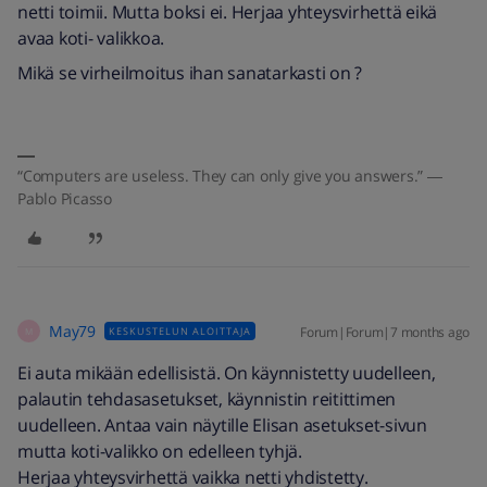
netti toimii. Mutta boksi ei. Herjaa yhteysvirhettä eikä
avaa koti- valikkoa.
Mikä se virheilmoitus ihan sanatarkasti on ?
“Computers are useless. They can only give you answers.” ―
Pablo Picasso
May79
Forum|Forum|7 months ago
KESKUSTELUN ALOITTAJA
M
Ei auta mikään edellisistä. On käynnistetty uudelleen,
palautin tehdasasetukset, käynnistin reitittimen
uudelleen. Antaa vain näytille Elisan asetukset-sivun
mutta koti-valikko on edelleen tyhjä.
Herjaa yhteysvirhettä vaikka netti yhdistetty.