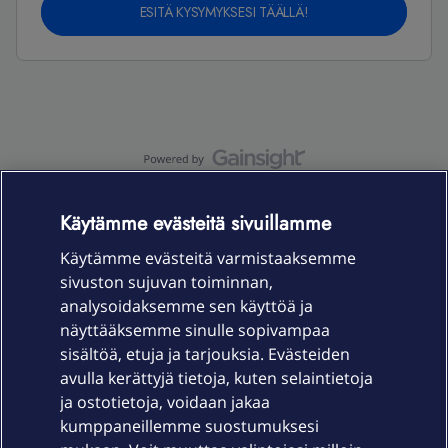
ESITÄ KYSYMYKSESI TÄÄLLÄ!
OmaYhteisö-käyttöehdot
Accessibility statement
Käytämme evästeitä sivuillamme
Käytämme evästeitä varmistaaksemme
sivuston sujuvan toiminnan,
Laitteet & liittymät
analysoidaksemme sen käyttöä ja
näyttääksemme sinulle sopivampaa
sisältöä, etuja ja tarjouksia. Evästeiden
Palvelut
avulla kerättyjä tietoja, kuten selaintietoja
ja ostotietoja, voidaan jakaa
Tuki
kumppaneillemme suostumuksesi