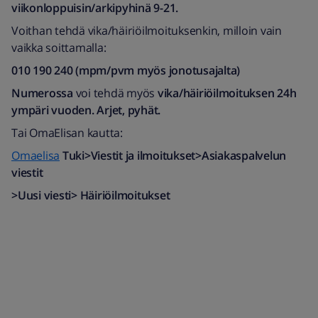
viikonloppuisin/arkipyhinä 9-21.
Voithan tehdä vika/häiriöilmoituksenkin, milloin vain
vaikka soittamalla:
010 190 240 (mpm/pvm myös jonotusajalta)​
Numerossa
voi tehdä myös
vika/häiriöilmoituksen
24h
ympäri vuoden. Arjet, pyhät.
Tai OmaElisan kautta:
Omaelisa
Tuki>Viestit ja ilmoitukset>Asiakaspalvelun
viestit
>Uusi viesti> Häiriöilmoitukset