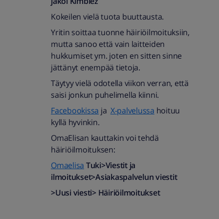
jakoi
Kimblez
Kokeilen vielä tuota buuttausta.
Yritin soittaa tuonne häiriöilmoituksiin,
mutta sanoo että vain laitteiden
hukkumiset ym. joten en sitten sinne
jättänyt enempää tietoja.
Täytyy vielä odotella viikon verran, että
saisi jonkun puhelimella kiinni.
Facebookissa
ja
X-palvelussa
hoituu
kyllä hyvinkin.
OmaElisan kauttakin voi tehdä
häiriöilmoituksen:
Omaelisa
Tuki>Viestit ja
ilmoitukset>Asiakaspalvelun viestit
>Uusi viesti> Häiriöilmoitukset