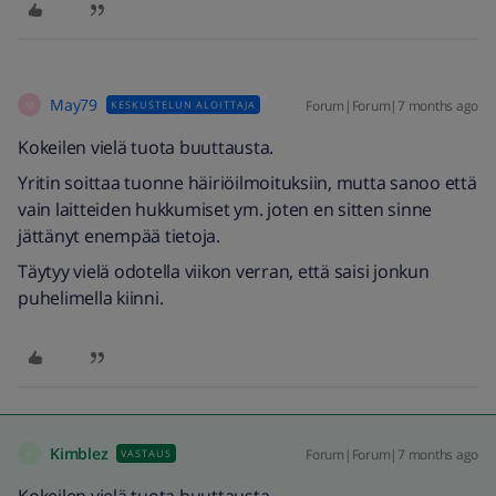
May79
Forum|Forum|7 months ago
KESKUSTELUN ALOITTAJA
M
Kokeilen vielä tuota buuttausta.
Yritin soittaa tuonne häiriöilmoituksiin, mutta sanoo että
vain laitteiden hukkumiset ym. joten en sitten sinne
jättänyt enempää tietoja.
Täytyy vielä odotella viikon verran, että saisi jonkun
puhelimella kiinni.
Kimblez
Forum|Forum|7 months ago
VASTAUS
K