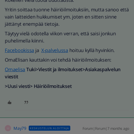
Kokeilen vielä tuota buuttausta.
Yritin soittaa tuonne häiriöilmoituksiin, mutta sanoo että
vain laitteiden hukkumiset ym. joten en sitten sinne
jättänyt enempää tietoja.
Täytyy vielä odotella viikon verran, että saisi jonkun
puhelimella kiinni.
Facebookissa
ja
X-palvelussa
hoituu kyllä hyvinkin.
OmaElisan kauttakin voi tehdä häiriöilmoituksen:
Omaelisa
Tuki>Viestit ja ilmoitukset>Asiakaspalvelun
viestit
>Uusi viesti> Häiriöilmoitukset
May79
Forum|Forum|7 months ago
KESKUSTELUN ALOITTAJA
M