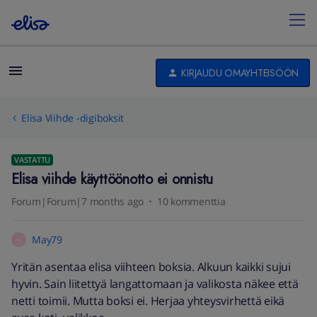
KIRJAUDU OMAYHTEISÖÖN
Elisa Viihde -digiboksit
VASTATTU
Elisa viihde käyttöönotto ei onnistu
Forum|Forum|7 months ago
10 kommenttia
May79
M
Yritän asentaa elisa viihteen boksia. Alkuun kaikki sujui
hyvin. Sain liitettyä langattomaan ja valikosta näkee että
netti toimii. Mutta boksi ei. Herjaa yhteysvirhettä eikä