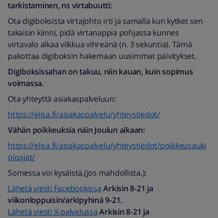
tarkistaminen, ns virtabuutti:
Ota digiboksista virtajohto irti ja samalla kun kytket sen
takaisin kiinni, pidä virtanappia pohjassa kunnes
virtavalo alkaa vilkkua vihreänä (n. 3 sekuntia). Tämä
pakottaa digiboksin hakemaan uusimmat päivitykset.
Digiboksissahan on takuu, niin kauan, kuin sopimus
voimassa.
Ota yhteyttä asiakaspalveluun:
https://elisa.fi/asiakaspalvelu/yhteystiedot/
Vähän poikkeuksia näin Joulun aikaan:
https://elisa.fi/asiakaspalvelu/yhteystiedot/poikkeusauki
oloajat/
Somessa voi kysäistä,(jos mahdollista.):
Lähetä viesti Facebookissa
Arkisin 8-21 ja
viikonloppuisin/arkipyhinä 9-21.
Lähetä viesti X-palvelussa
Arkisin 8-21 ja