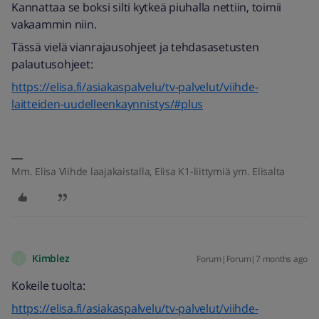
Kannattaa se boksi silti kytkeä piuhalla nettiin, toimii
vakaammin niin.
Tässä vielä vianrajausohjeet ja tehdasasetusten
palautusohjeet:
https://elisa.fi/asiakaspalvelu/tv-palvelut/viihde-
laitteiden-uudelleenkaynnistys/#plus
Mm. Elisa Viihde laajakaistalla, Elisa K1-liittymiä ym. Elisalta
Kimblez
Forum|Forum|7 months ago
K
Kokeile tuolta:
https://elisa.fi/asiakaspalvelu/tv-palvelut/viihde-