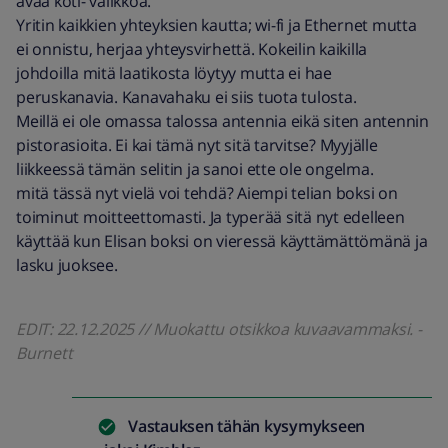
avaa koti- valikkoa.
Yritin kaikkien yhteyksien kautta; wi-fi ja Ethernet mutta
ei onnistu, herjaa yhteysvirhettä. Kokeilin kaikilla
johdoilla mitä laatikosta löytyy mutta ei hae
peruskanavia. Kanavahaku ei siis tuota tulosta.
Meillä ei ole omassa talossa antennia eikä siten antennin
pistorasioita. Ei kai tämä nyt sitä tarvitse? Myyjälle
liikkeessä tämän selitin ja sanoi ette ole ongelma.
mitä tässä nyt vielä voi tehdä? Aiempi telian boksi on
toiminut moitteettomasti. Ja typerää sitä nyt edelleen
käyttää kun Elisan boksi on vieressä käyttämättömänä ja
lasku juoksee.
EDIT: 22.12.2025 // Muokattu otsikkoa kuvaavammaksi. -
Burnett
Vastauksen tähän kysymykseen