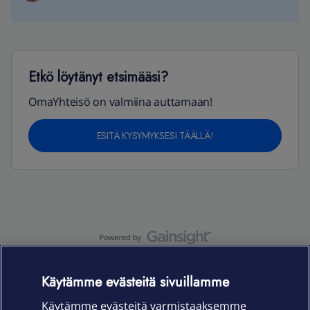
Etkö löytänyt etsimääsi?
OmaYhteisö on valmiina auttamaan!
ESITÄ KYSYMYKSESI TÄÄLLÄ!
OmaYhteisö-käyttöehdot
Accessibility statement
Käytämme evästeitä sivuillamme
Käytämme evästeitä varmistaaksemme