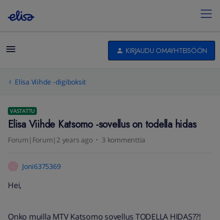
KIRJAUDU OMAYHTEISÖÖN
Elisa Viihde -digiboksit
VASTATTU
Elisa Viihde Katsomo -sovellus on todella hidas
Forum|Forum|2 years ago
3 kommenttia
Joni6375369
J
Hei,
Onko muilla MTV Katsomo sovellus TODELLA HIDAS??!