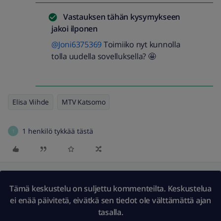
Vastauksen tähän kysymykseen
jakoi
ilponen
@Joni6375369
Toimiiko nyt kunnolla
tolla uudella sovelluksella? 🤩
Elisa Viihde
MTV Katsomo
1 henkilö tykkää tästä
T
Tämä keskustelu on suljettu kommenteilta. Keskustelua
ei enää päivitetä, eivätkä sen tiedot ole välttämättä ajan
tasalla.