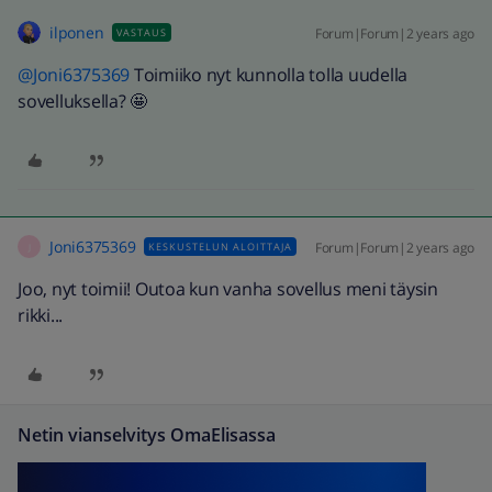
ilponen
Forum|Forum|2 years ago
VASTAUS
@Joni6375369
Toimiiko nyt kunnolla tolla uudella
sovelluksella? 🤩
Joni6375369
Forum|Forum|2 years ago
KESKUSTELUN ALOITTAJA
J
Joo, nyt toimii! Outoa kun vanha sovellus meni täysin
rikki...
Netin vianselvitys OmaElisassa