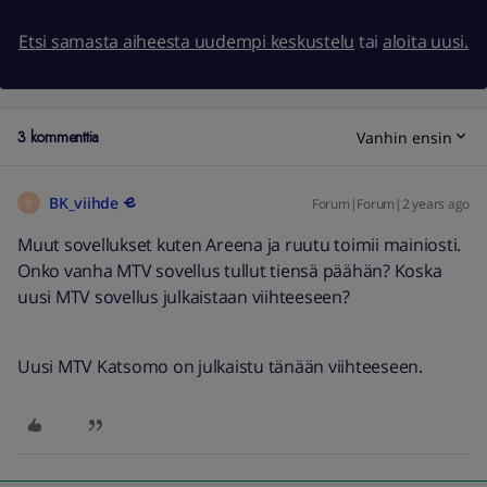
Etsi samasta aiheesta uudempi keskustelu
tai
aloita uusi.
3 kommenttia
Vanhin ensin
BK_viihde
Forum|Forum|2 years ago
B
Muut sovellukset kuten Areena ja ruutu toimii mainiosti.
Onko vanha MTV sovellus tullut tiensä päähän? Koska
uusi MTV sovellus julkaistaan viihteeseen?
Uusi MTV Katsomo on julkaistu tänään viihteeseen.