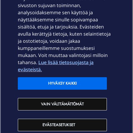
sivuston sujuvan toiminnan,
Laitteet & liittymät
analysoidaksemme sen käyttöä ja
näyttääksemme sinulle sopivampaa
sisältöä, etuja ja tarjouksia. Evästeiden
Palvelut
avulla kerättyjä tietoja, kuten selaintietoja
ja ostotietoja, voidaan jakaa
Tuki
kumppaneillemme suostumuksesi
mukaan. Voit muuttaa valintojasi milloin
tahansa.
Lue lisää tietosuojasta ja
Ajankohtaista
evästeistä.
Elisa Oyj
HYVÄKSY KAIKKI
In English
VAIN VÄLTTÄMÄTTÖMÄT
På Svenska
EVÄSTEASETUKSET