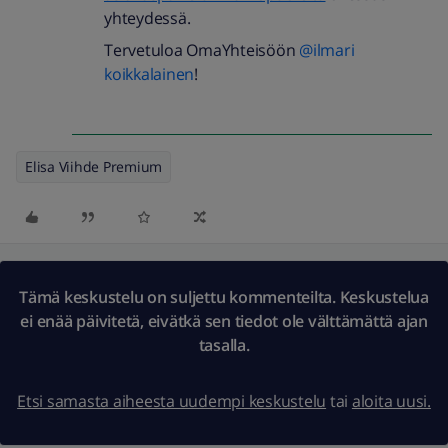
yhteydessä.
Tervetuloa OmaYhteisöön
@ilmari
koikkalainen
!
Elisa Viihde Premium
Tämä keskustelu on suljettu kommenteilta. Keskustelua
ei enää päivitetä, eivätkä sen tiedot ole välttämättä ajan
tasalla.
Etsi samasta aiheesta uudempi keskustelu
tai
aloita uusi.