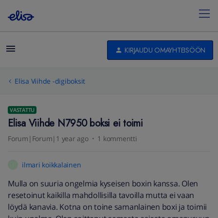
KIRJAUDU OMAYHTEISÖÖN
Elisa Viihde -digiboksit
VASTATTU
Elisa Viihde N7950 boksi ei toimi
Forum|Forum|1 year ago
1 kommentti
ilmari koikkalainen
I
Mulla on suuria ongelmia kyseisen boxin kanssa. Olen
resetoinut kaikilla mahdollisilla tavoilla mutta ei vaan
löydä kanavia. Kotna on toine samanlainen boxi ja toimii