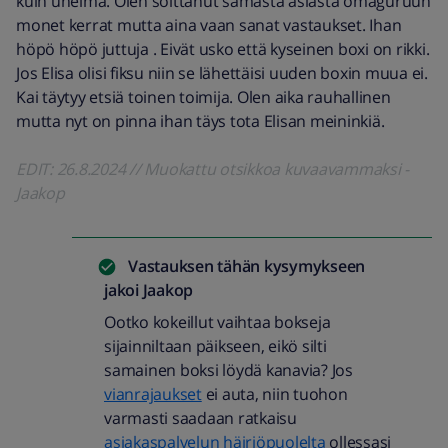
kuin unelma. Olen soittanut samasta asiasta omaguruun
monet kerrat mutta aina vaan sanat vastaukset. Ihan
höpö höpö juttuja . Eivät usko että kyseinen boxi on rikki.
Jos Elisa olisi fiksu niin se lähettäisi uuden boxin muua ei.
Kai täytyy etsiä toinen toimija. Olen aika rauhallinen
mutta nyt on pinna ihan täys tota Elisan meininkiä.
EDIT: 26.8.2024 // Muokattu otsikkoa kuvaavammaksi -
Jaakop
Vastauksen tähän kysymykseen
jakoi
Jaakop
Ootko kokeillut vaihtaa bokseja
sijainniltaan päikseen, eikö silti
samainen boksi löydä kanavia? Jos
vianrajaukset
ei auta, niin tuohon
varmasti saadaan ratkaisu
asiakaspalvelun häiriöpuolelta
ollessasi