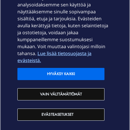
Laitteet & liittymät
analysoidaksemme sen käyttöä ja
näyttääksemme sinulle sopivampaa
sisältöä, etuja ja tarjouksia. Evästeiden
Palvelut
avulla kerättyjä tietoja, kuten selaintietoja
ja ostotietoja, voidaan jakaa
Tuki
kumppaneillemme suostumuksesi
mukaan. Voit muuttaa valintojasi milloin
tahansa.
Lue lisää tietosuojasta ja
Ajankohtaista
evästeistä.
Elisa Oyj
HYVÄKSY KAIKKI
In English
VAIN VÄLTTÄMÄTTÖMÄT
På Svenska
EVÄSTEASETUKSET
Sopimusehdot
Tietosuoja
Saavutettavuus
Evästeasetukset
Tekijänoikeudet © 2026 Elisa Oyj.