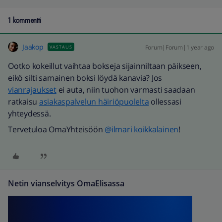
1 kommentti
Jaakop
Forum|Forum|1 year ago
VASTAUS
Ootko kokeillut vaihtaa bokseja sijainniltaan päikseen,
eikö silti samainen boksi löydä kanavia? Jos
vianrajaukset
ei auta, niin tuohon varmasti saadaan
ratkaisu
asiakaspalvelun häiriöpuolelta
ollessasi
yhteydessä.
Tervetuloa OmaYhteisöön
@ilmari koikkalainen
!
Netin vianselvitys OmaElisassa