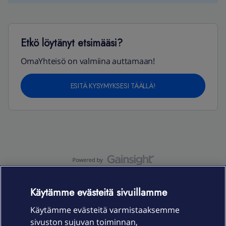
Etkö löytänyt etsimääsi?
OmaYhteisö on valmiina auttamaan!
ESITÄ KYSYMYKSESI TÄÄLLÄ!
OmaYhteisö-käyttöehdot
Accessibility statement
Käytämme evästeitä sivuillamme
Käytämme evästeitä varmistaaksemme
sivuston sujuvan toiminnan,