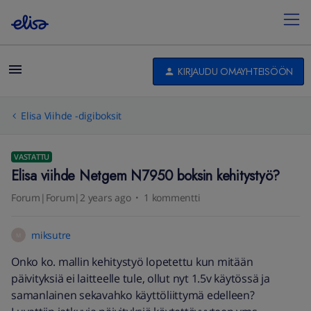
KIRJAUDU OMAYHTEISÖÖN
Elisa Viihde -digiboksit
VASTATTU
Elisa viihde Netgem N7950 boksin kehitystyö?
Forum|Forum|2 years ago
1 kommentti
miksutre
M
Onko ko. mallin kehitystyö lopetettu kun mitään
päivityksiä ei laitteelle tule, ollut nyt 1.5v käytössä ja
samanlainen sekavahko käyttöliittymä edelleen?