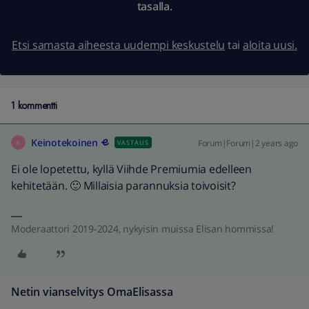
tasalla.
Etsi samasta aiheesta uudempi keskustelu
tai
aloita uusi.
1 kommentti
Keinotekoinen
Forum|Forum|2 years ago
VASTAUS
K
Ei ole lopetettu, kyllä Viihde Premiumia edelleen
kehitetään. 🙂 Millaisia parannuksia toivoisit?
Moderaattori 2019-2024, nykyisin muissa Elisan hommissa!
Netin vianselvitys OmaElisassa