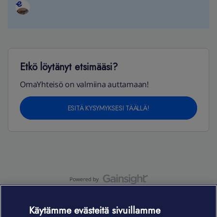
Etkö löytänyt etsimääsi?
OmaYhteisö on valmiina auttamaan!
ESITÄ KYSYMYKSESI TÄÄLLÄ!
OmaYhteisö-käyttöehdot
Accessibility statement
Käytämme evästeitä sivuillamme