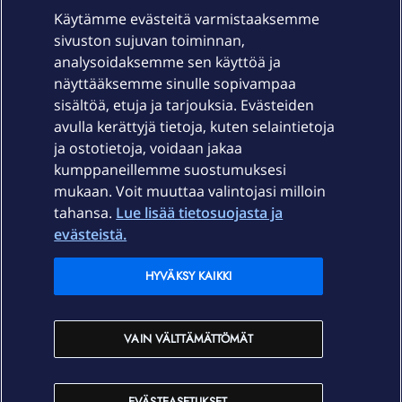
Käytämme evästeitä varmistaaksemme
sivuston sujuvan toiminnan,
Laitteet & liittymät
analysoidaksemme sen käyttöä ja
näyttääksemme sinulle sopivampaa
sisältöä, etuja ja tarjouksia. Evästeiden
Palvelut
avulla kerättyjä tietoja, kuten selaintietoja
ja ostotietoja, voidaan jakaa
Tuki
kumppaneillemme suostumuksesi
mukaan. Voit muuttaa valintojasi milloin
tahansa.
Lue lisää tietosuojasta ja
Ajankohtaista
evästeistä.
Elisa Oyj
HYVÄKSY KAIKKI
In English
VAIN VÄLTTÄMÄTTÖMÄT
På Svenska
EVÄSTEASETUKSET