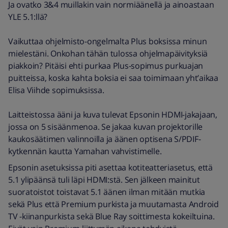
Ja ovatko 3&4 muillakin vain normiäänellä ja ainoastaan
YLE 5.1:llä?
Vaikuttaa ohjelmisto-ongelmalta Plus boksissa minun
mielestäni. Onkohan tähän tulossa ohjelmapäivityksiä
piakkoin? Pitäisi ehti purkaa Plus-sopimus purkuajan
puitteissa, koska kahta boksia ei saa toimimaan yht’aikaa
Elisa Viihde sopimuksissa.
Laitteistossa ääni ja kuva tulevat Epsonin HDMI-jakajaan,
jossa on 5 sisäänmenoa. Se jakaa kuvan projektorille
kaukosäätimen valinnoilla ja äänen optisena S/PDIF-
kytkennän kautta Yamahan vahvistimelle.
Epsonin asetuksissa piti asettaa kotiteatteriasetus, että
5.1 ylipäänsä tuli läpi HDMI:stä. Sen jälkeen mainitut
suoratoistot toistavat 5.1 äänen ilman mitään mutkia
sekä Plus että Premium purkista ja muutamasta Android
TV -kiinanpurkista sekä Blue Ray soittimesta kokeiltuina.