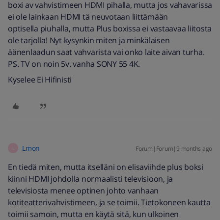
boxi av vahvistimeen HDMI pihalla, mutta jos vahavarissa
ei ole lainkaan HDMI tä neuvotaan liittämään
optisella piuhalla, mutta Plus boxissa ei vastaavaa liitosta
ole tarjolla! Nyt kysynkin miten ja minkälaisen
äänenlaadun saat vahvarista vai onko laite aivan turha.
PS. TV on noin 5v. vanha SONY 55 4K.
Kyselee Ei Hifinisti
Lmon
Forum|Forum|9 months ago
L
En tiedä miten, mutta itselläni on elisaviihde plus boksi
kiinni HDMI johdolla normaalisti televisioon, ja
televisiosta menee optinen johto vanhaan
kotiteatterivahvistimeen, ja se toimii. Tietokoneen kautta
toimii samoin, mutta en käytä sitä, kun ulkoinen