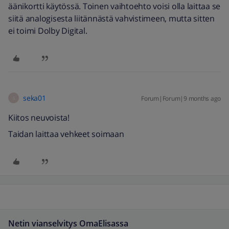
äänikortti käytössä. Toinen vaihtoehto voisi olla laittaa se
siitä analogisesta liitännästä vahvistimeen, mutta sitten
ei toimi Dolby Digital.
seka01
Forum|Forum|9 months ago
S
Kiitos neuvoista!
Taidan laittaa vehkeet soimaan
Netin vianselvitys OmaElisassa