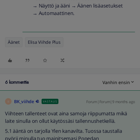
→ Näyttö ja ääni → Äänen lisäasetukset
→ Automaattinen.
Äänet
Elisa Viihde Plus
6 kommenttia
Vanhin ensin
BK_viihde
Forum|Forum|9 months ago
VASTAUS
B
Viihteen tallenteet ovat aina samoja riippumatta mikä
laite sinulla on ollut käytössäsi tallennushetkellä.
5.1 ääntä on tarjolla Ylen kanavilta. Tuossa taustalla
pyörii minulla tuo mainitsemasi Popedan