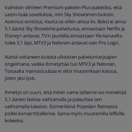
Vaihdoin viihteen Premium-paketin Plus-paketiksi, että
saisin lisää sovelluksia, mm Sky Showtimen boksiin.
Asennus onnistui, mutta se olikin ainoa ilo. Boksi ei anna
5.1 ääntä Sky Showtime-palvelussa, ainoastaan Netflix ja
Disney+ antavat. TV:n puolella ainoastaan Yle-kanavilta
tulee 5.1 läpi, MTV3 ja Nelonen antavat vain Pro Logic.
Nämä voitaneen kuitata ulkoisten palveluntarjoajien
ongelmana, vaikka ihmetyttää tuo MTV3 ja Nelonen.
Toisaalta mainostuubaa ei viitsi muutenkaan katsoa,
joten yksi lysti.
Ihmetys on suuri, että miten sama tallenne voi menettää
5.1 äänen boksia vaihtamalla ja palauttaa sen
vaihtamalla takaisin. Esimerkkinä Popedan Ratinasta
poikki konserttitallenne. Sama myös muutamilla leffoilla
kokeeksi.