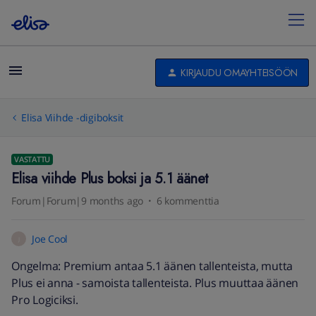
KIRJAUDU OMAYHTEISÖÖN
Elisa Viihde -digiboksit
VASTATTU
Elisa viihde Plus boksi ja 5.1 äänet
Forum|Forum|9 months ago
6 kommenttia
Joe Cool
J
Ongelma: Premium antaa 5.1 äänen tallenteista, mutta
Plus ei anna - samoista tallenteista. Plus muuttaa äänen
Pro Logiciksi.