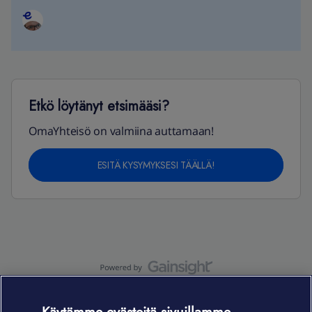
Etkö löytänyt etsimääsi?
OmaYhteisö on valmiina auttamaan!
ESITÄ KYSYMYKSESI TÄÄLLÄ!
OmaYhteisö-käyttöehdot
Accessibility statement