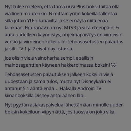
Nyt tulee mieleen, että tämä uusi Plus boksi taitaa olla
viallinen muutenkin. Nimittäin yritin kokeilla tallentaa
sillä jotain YLEn kanavilta ja se ei näytä niitä enää
lainkaan. Eka kanava on nyt MTV3 ja siitä eteenpäin. Ei
auta uudelleen käynnistys, ohjelmapäivitys on viimeisin
versio ja viimeinen kokeilu oli tehdasasetusten palautus
ja silti TV 1 ja 2 eivät näy listassa.
Jos olisin vielä vainoharhaisempi, epäilisin
mainosagenttien käyneen hakkeroimassa boksini 🤣
Tehdasasetusten palautuksen jälkeen kokeilin vielä
uudestaan ja sama tulos, mutta nyt Disneykään ei
antanut 5.1 ääntä enää… Halvalla Android TV
kiinanboksilla Disney antoi äänen läpi.
Nyt pyydän asiakaspalvelua lähettämään minulle uuden
boksin kokeiluun viipymättä, jos tuossa on joku vika.