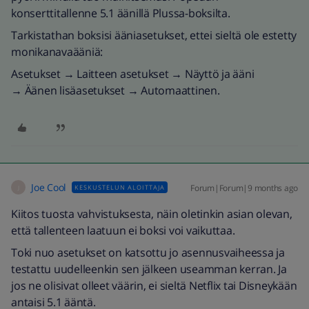
konserttitallenne 5.1 äänillä Plussa-boksilta.
Tarkistathan boksisi ääniasetukset, ettei sieltä ole estetty
monikanavaääniä:
Asetukset → Laitteen asetukset → Näyttö ja ääni
→ Äänen lisäasetukset → Automaattinen.
Joe Cool
Forum|Forum|9 months ago
KESKUSTELUN ALOITTAJA
J
Kiitos tuosta vahvistuksesta, näin oletinkin asian olevan,
että tallenteen laatuun ei boksi voi vaikuttaa.
Toki nuo asetukset on katsottu jo asennusvaiheessa ja
testattu uudelleenkin sen jälkeen useamman kerran. Ja
jos ne olisivat olleet väärin, ei sieltä Netflix tai Disneykään
antaisi 5.1 ääntä.