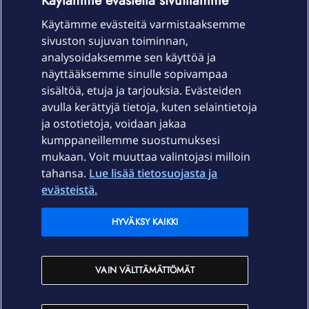
Käytämme evästeitä sivuillamme
Käytämme evästeitä varmistaaksemme
sivuston sujuvan toiminnan,
Laitteet & liittymät
analysoidaksemme sen käyttöä ja
näyttääksemme sinulle sopivampaa
sisältöä, etuja ja tarjouksia. Evästeiden
Palvelut
avulla kerättyjä tietoja, kuten selaintietoja
ja ostotietoja, voidaan jakaa
Tuki
kumppaneillemme suostumuksesi
mukaan. Voit muuttaa valintojasi milloin
tahansa.
Lue lisää tietosuojasta ja
Ajankohtaista
evästeistä.
Elisa Oyj
HYVÄKSY KAIKKI
In English
VAIN VÄLTTÄMÄTTÖMÄT
På Svenska