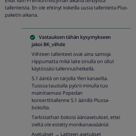
Eivät vain Premium-liittymän aikana tehdyistä
tallenteista. En ole ehtinyt kokeilla uusia tallenteita Plus-
paketin aikana.
Vastauksen tähän kysymykseen
jakoi
BK_viihde
Viihteen tallenteet ovat aina samoja
riippumatta mikä laite sinulla on ollut
käytössäsi tallennushetkellä.
5.1 ääntä on tarjolla Ylen kanavilta.
Tuossa taustalla pyörii minulla tuo
mainitsemasi Popedan
konserttitallenne 5.1 äänillä Plussa-
boksilta.
Tarkistathan boksisi ääniasetukset, ettei
sieltä ole estetty monikanavaääniä:
Asetukset → Laitteen asetukset