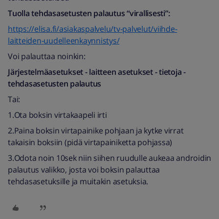
Tuolla tehdasasetusten palautus “virallisesti”:
https://elisa.fi/asiakaspalvelu/tv-palvelut/viihde-
laitteiden-uudelleenkaynnistys/
Voi palauttaa noinkin:
Järjestelmäasetukset - laitteen asetukset - tietoja -
tehdasasetusten palautus
Tai:
1.Ota boksin virtakaapeli irti
2.Paina boksin virtapainike pohjaan ja kytke virrat
takaisin boksiin (pidä virtapainiketta pohjassa)
3.Odota noin 10sek niin siihen ruudulle aukeaa androidin
palautus valikko, josta voi boksin palauttaa
tehdasasetuksille ja muitakin asetuksia.