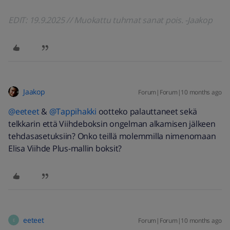
EDIT: 19.9.2025 // Muokattu tuhmat sanat pois. -Jaakop
Jaakop
Forum|Forum|10 months ago
@eeteet
& ​
@Tappihakki
ootteko palauttaneet sekä
telkkarin että Viihdeboksin ongelman alkamisen jälkeen
tehdasasetuksiin? Onko teillä molemmilla nimenomaan
Elisa Viihde Plus-mallin boksit?
eeteet
Forum|Forum|10 months ago
E