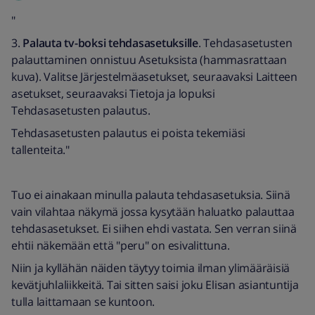
"
3.
Palauta tv-boksi tehdasasetuksille
. Tehdasasetusten
palauttaminen onnistuu Asetuksista (hammasrattaan
kuva). Valitse Järjestelmäasetukset, seuraavaksi Laitteen
asetukset, seuraavaksi Tietoja ja lopuksi
Tehdasasetusten palautus.
Tehdasasetusten palautus ei poista tekemiäsi
tallenteita."
Tuo ei ainakaan minulla palauta tehdasasetuksia. Siinä
vain vilahtaa näkymä jossa kysytään haluatko palauttaa
tehdasasetukset. Ei siihen ehdi vastata. Sen verran siinä
ehtii näkemään että "peru" on esivalittuna.
Niin ja kyllähän näiden täytyy toimia ilman ylimääräisiä
kevätjuhlaliikkeitä. Tai sitten saisi joku Elisan asiantuntija
tulla laittamaan se kuntoon.