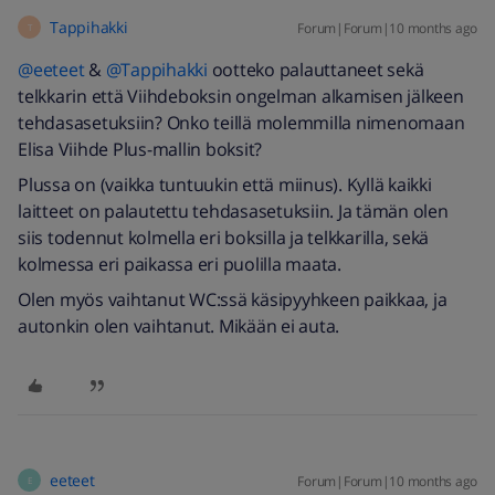
Tappihakki
Forum|Forum|10 months ago
T
@eeteet
& ​
@Tappihakki
ootteko palauttaneet sekä
telkkarin että Viihdeboksin ongelman alkamisen jälkeen
tehdasasetuksiin? Onko teillä molemmilla nimenomaan
Elisa Viihde Plus-mallin boksit?
Plussa on (vaikka tuntuukin että miinus). Kyllä kaikki
laitteet on palautettu tehdasasetuksiin. Ja tämän olen
siis todennut kolmella eri boksilla ja telkkarilla, sekä
kolmessa eri paikassa eri puolilla maata.
Olen myös vaihtanut WC:ssä käsipyyhkeen paikkaa, ja
autonkin olen vaihtanut. Mikään ei auta.
eeteet
Forum|Forum|10 months ago
E