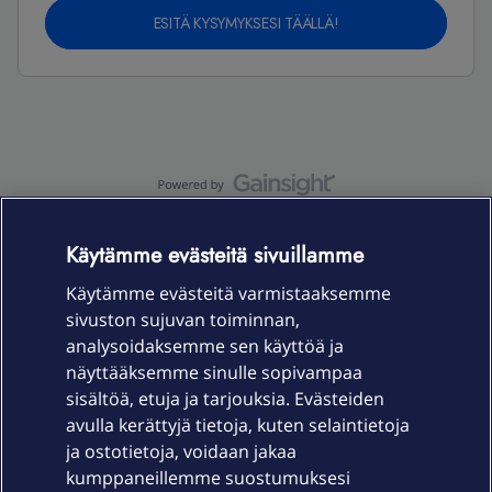
ESITÄ KYSYMYKSESI TÄÄLLÄ!
OmaYhteisö-käyttöehdot
Accessibility statement
Käytämme evästeitä sivuillamme
Käytämme evästeitä varmistaaksemme
sivuston sujuvan toiminnan,
Laitteet & liittymät
analysoidaksemme sen käyttöä ja
näyttääksemme sinulle sopivampaa
sisältöä, etuja ja tarjouksia. Evästeiden
Palvelut
avulla kerättyjä tietoja, kuten selaintietoja
ja ostotietoja, voidaan jakaa
Tuki
kumppaneillemme suostumuksesi