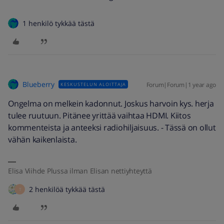
1 henkilö tykkää tästä
Blueberry
Forum|Forum|1 year ago
KESKUSTELUN ALOITTAJA
Ongelma on melkein kadonnut. Joskus harvoin kys. herja
tulee ruutuun. Pitänee yrittää vaihtaa HDMI. Kiitos
kommenteista ja anteeksi radiohiljaisuus. - Tässä on ollut
vähän kaikenlaista.
Elisa Viihde Plussa ilman Elisan nettiyhteyttä
2 henkilöä tykkää tästä
T