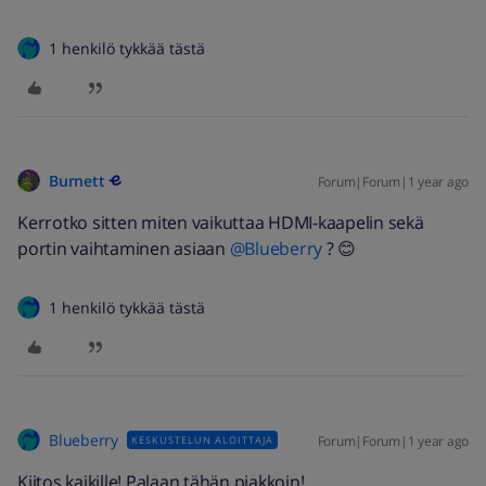
1 henkilö tykkää tästä
Burnett
Forum|Forum|1 year ago
Kerrotko sitten miten vaikuttaa HDMI-kaapelin sekä
portin vaihtaminen asiaan
@Blueberry
? 😊
1 henkilö tykkää tästä
Blueberry
Forum|Forum|1 year ago
KESKUSTELUN ALOITTAJA
Kiitos kaikille! Palaan tähän piakkoin!