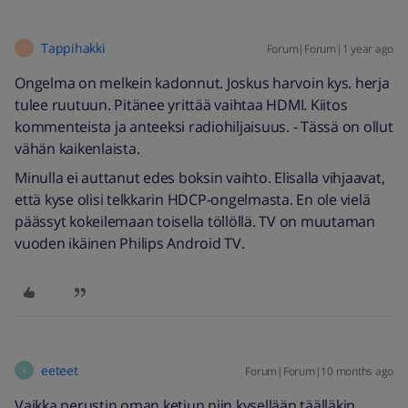
Tappihakki
Forum|Forum|1 year ago
T
Ongelma on melkein kadonnut. Joskus harvoin kys. herja
tulee ruutuun. Pitänee yrittää vaihtaa HDMI. Kiitos
kommenteista ja anteeksi radiohiljaisuus. - Tässä on ollut
vähän kaikenlaista.
Minulla ei auttanut edes boksin vaihto. Elisalla vihjaavat,
että kyse olisi telkkarin HDCP-ongelmasta. En ole vielä
päässyt kokeilemaan toisella töllöllä. TV on muutaman
vuoden ikäinen Philips Android TV.
eeteet
Forum|Forum|10 months ago
E
Vaikka perustin oman ketjun niin kysellään täälläkin.