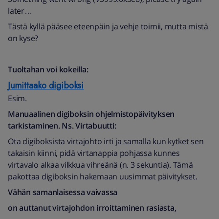
later…
Tästä kyllä pääsee eteenpäin ja vehje toimii, mutta mistä
on kyse?
Tuoltahan voi kokeilla:
Jumittaako digiboksi
Esim.
Manuaalinen digiboksin ohjelmistopäivityksen
tarkistaminen. Ns. Virtabuutti:
Ota digiboksista virtajohto irti ja samalla kun kytket sen
takaisin kiinni, pidä virtanappia pohjassa kunnes
virtavalo alkaa vilkkua vihreänä (n. 3 sekuntia).
Tämä
pakottaa digiboksin hakemaan uusimmat päivitykset.
Vähän samanlaisessa vaivassa
on auttanut virtajohdon irroittaminen rasiasta,