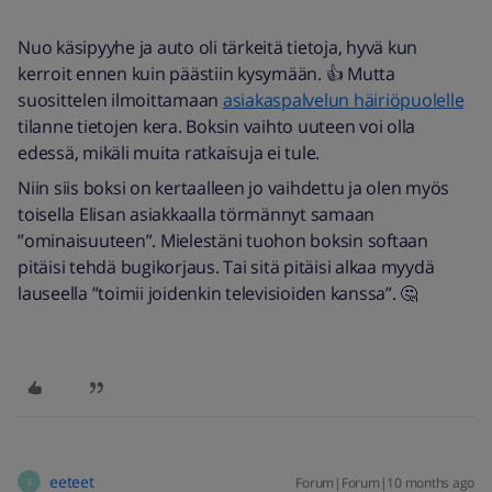
Nuo käsipyyhe ja auto oli tärkeitä tietoja, hyvä kun
kerroit ennen kuin päästiin kysymään. 👍 Mutta
suosittelen ilmoittamaan
asiakaspalvelun häiriöpuolelle
tilanne tietojen kera. Boksin vaihto uuteen voi olla
edessä, mikäli muita ratkaisuja ei tule.
Niin siis boksi on kertaalleen jo vaihdettu ja olen myös
toisella Elisan asiakkaalla törmännyt samaan
”ominaisuuteen”. Mielestäni tuohon boksin softaan
pitäisi tehdä bugikorjaus. Tai sitä pitäisi alkaa myydä
lauseella ”toimii joidenkin televisioiden kanssa”. 🤔
eeteet
Forum|Forum|10 months ago
E