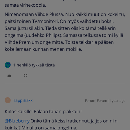
samaa virhekoodia.
Nimenomaan Viihde Plussa. Nuo kaikki muut on kokeiltu,
paitsi toinen TV/monitori. On myös vaihdettu boksi.
Sama juttu silläkin. Tiedä sitten olisiko tämä telkkarin
ongelma (uudehko Philips). Samassa telkussa toimi kyllä
Viihde Premium ongelmitta. Toista telkkaria pääsen
kokeilemaan kunhan menen mökille.
1 henkilö tykkää tästä
Tappihakki
Forum|Forum|1 year ago
T
Kiitos kaikille! Palaan tähän piakkoin!
@Blueberry
Onko tämä keissi ratkennut, ja jos on niin
kuinka? Minulla on sama ongelma.