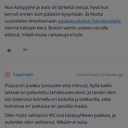
Nuo käsipyyhe ja auto oli tärkeitä tietoja, hyvä kun
kerroit ennen kuin päästiin kysymään. 👍 Mutta
suosittelen ilmoittamaan
asiakaspalvelun häiriöpuolelle
tilanne tietojen kera. Boksin vaihto uuteen voi olla
edessä, mikäli muita ratkaisuja ei tule.
Tappihakki
Forum|Forum|10 months ago
T
Plussa on (vaikka tuntuukin että miinus). Kyllä kaikki
laitteet on palautettu tehdasasetuksiin. Ja tämän olen
siis todennut kolmella eri boksilla ja telkkarilla, sekä
kolmessa eri paikassa eri puolilla maata.
Olen myös vaihtanut WC:ssä käsipyyhkeen paikkaa, ja
autonkin olen vaihtanut. Mikään ei auta.