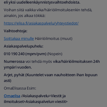
eli yksi uudelleenkäynnistysvaihtoehdoista.
Voihan siitä vaikka vika/häiriöilmoituksenkin tehdä,
ainakin, jos alkaa tökkiä:
https://elisa.fi/asiakaspalvelu/yhteystiedot/
Vaihtoehtoja:
Soittakaa minulle
Häiriöilmoitus (muut)
Asiakaspalvelupuhelu:
010 190 240 (mpm/pvm)
​ (Nopein)
Numerossa
voi tehdä myös
vika/häiriöilmoituksen 24h
ympäri vuoden.
Arjet, pyhät
(Kuuntelet vaan nauhoitteen ihan lopuun
asti)
OmaElisassa Esim:
Omaelisa
/Asiakaspalvelu>Viestit ja
ilmoitukset>Asiakaspalvelun viestit>