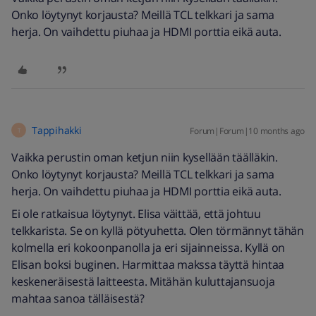
Onko löytynyt korjausta? Meillä TCL telkkari ja sama
herja. On vaihdettu piuhaa ja HDMI porttia eikä auta.
Tappihakki
Forum|Forum|10 months ago
T
Vaikka perustin oman ketjun niin kysellään täälläkin.
Onko löytynyt korjausta? Meillä TCL telkkari ja sama
herja. On vaihdettu piuhaa ja HDMI porttia eikä auta.
Ei ole ratkaisua löytynyt. Elisa väittää, että johtuu
telkkarista. Se on kyllä pötyuhetta. Olen törmännyt tähän
kolmella eri kokoonpanolla ja eri sijainneissa. Kyllä on
Elisan boksi buginen. Harmittaa makssa täyttä hintaa
keskeneräisestä laitteesta. Mitähän kuluttajansuoja
mahtaa sanoa tälläisestä?