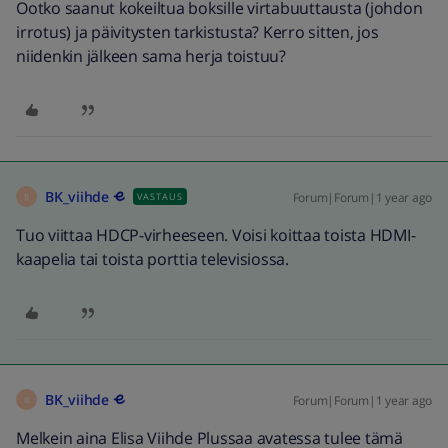
Ootko saanut kokeiltua boksille virtabuuttausta (johdon
irrotus) ja päivitysten tarkistusta? Kerro sitten, jos
niidenkin jälkeen sama herja toistuu?
BK_viihde
Forum|Forum|1 year ago
VASTAUS
B
Tuo viittaa HDCP-virheeseen. Voisi koittaa toista HDMI-
kaapelia tai toista porttia televisiossa.
BK_viihde
Forum|Forum|1 year ago
B
Melkein aina Elisa Viihde Plussaa avatessa tulee tämä