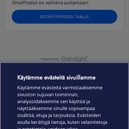
OmaYhteisö on valmiina auttamaan!
ESITÄ KYSYMYKSESI TÄÄLLÄ!
OmaYhteisö-käyttöehdot
Accessibility statement
Käytämme evästeitä sivuillamme
Käytämme evästeitä varmistaaksemme
sivuston sujuvan toiminnan,
Laitteet & liittymät
analysoidaksemme sen käyttöä ja
näyttääksemme sinulle sopivampaa
sisältöä, etuja ja tarjouksia. Evästeiden
Palvelut
avulla kerättyjä tietoja, kuten selaintietoja