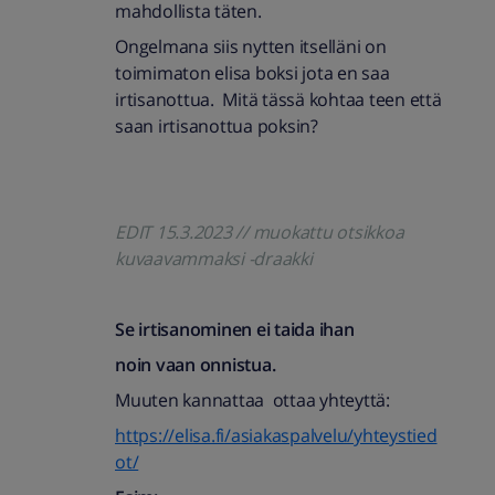
mahdollista täten.
Ongelmana siis nytten itselläni on
toimimaton elisa boksi jota en saa
irtisanottua. Mitä tässä kohtaa teen että
saan irtisanottua poksin?
EDIT 15.3.2023 // muokattu otsikkoa
kuvaavammaksi -draakki
Se irtisanominen ei taida ihan
noin vaan onnistua.
Muuten kannattaa ottaa yhteyttä:
https://elisa.fi/asiakaspalvelu/yhteystied
ot/