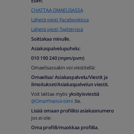
Esim:
CHATTAA OMAELISASSA​
Lähetä viesti Facebookissa
Lähetä viesti Twitterissä
Soittakaa minulle.
Asiakaspalvelupuhelu:
010 190 240 (mpm/pvm)
Omaelisassakin voi viestitellä:
Omaelisa/ Asiakaspalvelu/Viestit ja
ilmoitukset/Asiakaspalvelun viestit.
Voit laittaa myös
yksityisviestiä
@OmaYhteisö-tiimi
:lle.
Lisää omaan profiiliisi asiakasnumero
jos ei ole:
Oma profiili/muokkaa profiilia.