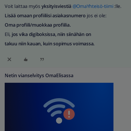
Voit laittaa myös
yksityisviestiä
@OmaYhteisö-tiimi
:lle.
Lisää omaan profiiliisi asiakasnumero
jos ei ole:
Oma profiili/muokkaa profiilia.
Eli,
jos vika digiboksissa, niin siinähän on
takuu niin kauan, kuin sopimus voimassa.
Netin vianselvitys OmaElisassa