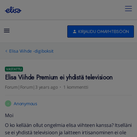
KIRJAUDU OMAYHTEISÖÖN
Elisa Viihde -digiboksit
VASTATTU
Elisa Viihde Premium ei yhdistä televisioon
Forum|Forum|3 years ago
1 kommentti
Anonymous
A
Moi
O ko kellään ollut ongelmia elisa viihteen kanssa? Itselläni
se ei yhdistä televisioon ja laitteen irtisanominen ei ole