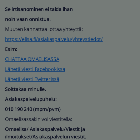
Se irtisanominen ei taida ihan
noin vaan onnistua.
Muuten kannattaa ottaa yhteyttä:
https://elisa.fi/asiakaspalvelu/yhteystiedot/
Esim:
CHATTAA OMAELISASSA​
Lähetä viesti Facebookissa
Lähetä viesti Twitterissä
Soittakaa minulle.
Asiakaspalvelupuhelu:
010 190 240 (mpm/pvm)
Omaelisassakin voi viestitellä:
Omaelisa/ Asiakaspalvelu/Viestit ja
ilmoitukset/Asiakaspalvelun viestit.