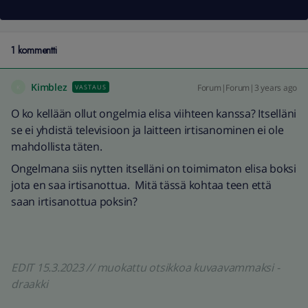
1 kommentti
Kimblez
Forum|Forum|3 years ago
VASTAUS
K
O ko kellään ollut ongelmia elisa viihteen kanssa? Itselläni
se ei yhdistä televisioon ja laitteen irtisanominen ei ole
mahdollista täten.
Ongelmana siis nytten itselläni on toimimaton elisa boksi
jota en saa irtisanottua. Mitä tässä kohtaa teen että
saan irtisanottua poksin?
EDIT 15.3.2023 // muokattu otsikkoa kuvaavammaksi -
draakki