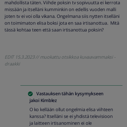
mahdollista täten. Viihde poksin tv sopivuutta ei kerrota
missään ja itselläni kumminkin on edellis vuoden malli
joten tv ei voi olla vikana. Ongelmana siis nytten itselläni
on toimimaton elisa boksi jota en saa irtisanottua. Mitä
tässä kohtaa teen että saan irtisanottua poksin?
EDIT 15.3.2023 // muokattu otsikkoa kuvaavammaksi -
draakki
Vastauksen tähän kysymykseen
jakoi
Kimblez
O ko kellään ollut ongelmia elisa viihteen
kanssa? Itselläni se ei yhdistä televisioon
ja laitteen irtisanominen ei ole