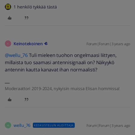
1 henkilö tykkää tästä
Keinotekoinen
Forum|Forum|3 years ago
K
@wellu_76
Tuli mieleen tuohon ongelmaasi liittyen,
millaista tuo saamasi antennisignaali on? Näkyykö
antennin kautta kanavat ihan normaalisti?
Moderaattori 2019-2024, nykyisin muissa Elisan hommissa!
wellu_76
Forum|Forum|3 years ago
KESKUSTELUN ALOITTAJA
W