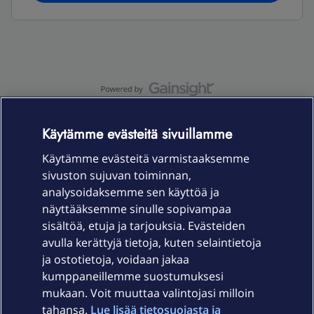
OmaYhteisö-käyttöehdot
Accessibility statement
Käytämme evästeitä sivuillamme
Käytämme evästeitä varmistaaksemme
sivuston sujuvan toiminnan,
Laitteet & liittymät
analysoidaksemme sen käyttöä ja
näyttääksemme sinulle sopivampaa
sisältöä, etuja ja tarjouksia. Evästeiden
Palvelut
avulla kerättyjä tietoja, kuten selaintietoja
ja ostotietoja, voidaan jakaa
Tuki
kumppaneillemme suostumuksesi
mukaan. Voit muuttaa valintojasi milloin
tahansa.
Lue lisää tietosuojasta ja
Ajankohtaista