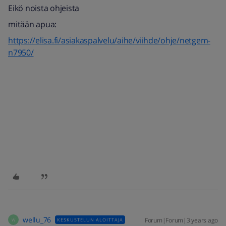
Eikö noista ohjeista
mitään apua:
https://elisa.fi/asiakaspalvelu/aihe/viihde/ohje/netgem-
n7950/
wellu_76
Forum|Forum|3 years ago
KESKUSTELUN ALOITTAJA
W