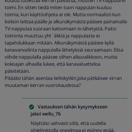
kuuluu tuulettaa kerran päivässä, muuten TV-nappula ei
toimi. En sitten tiedä miten tuon nappulan kuuluu
toimia, kun käyttöohjeita ei ole. Mutta normaalisti kun
boksin laittaa päälle ja alkunäkymästä pääsee painamalla
TV-nappulaa suoraan katsomaan tv-lähetystä. Paitsi
toiminta muuttuu yht`äkkiä ja nappulasta ei
tapahdukkaan mitään. Alkunäkymästä pääsee kyllä
kanavanvalinta nappulalla lähetyksiä seuraamaan. Elisa
viihde nappulalla pääsee siihen alkuvalikkoon, mutta
kokoajan alhaalla lukee, että kanavaluetteloa
päivitetään.
Pitääkö tähän asentaa kellokytkin,joka pätkäisee virran
muutaman kerran vuorokaudessa?
Vastauksen tähän kysymykseen
jakoi
wellu_76
Näyttäisi vahvasti siltä, että uudella
ohjelmistolla ongelmaa ei esiinny enää.