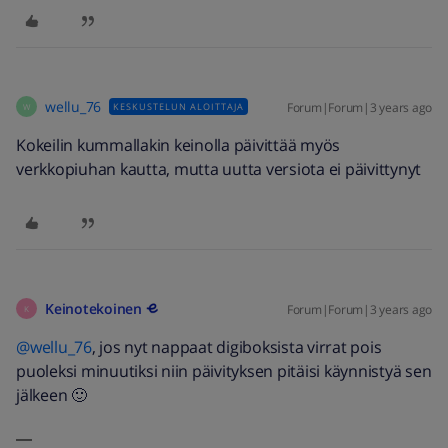
wellu_76
Forum|Forum|3 years ago
KESKUSTELUN ALOITTAJA
W
Kokeilin kummallakin keinolla päivittää myös
verkkopiuhan kautta, mutta uutta versiota ei päivittynyt
Keinotekoinen
Forum|Forum|3 years ago
K
@wellu_76
, jos nyt nappaat digiboksista virrat pois
puoleksi minuutiksi niin päivityksen pitäisi käynnistyä sen
jälkeen 🙂