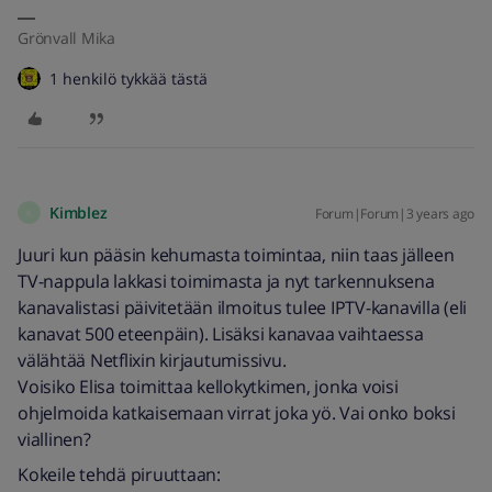
Grönvall Mika
1 henkilö tykkää tästä
Kimblez
Forum|Forum|3 years ago
K
Juuri kun pääsin kehumasta toimintaa, niin taas jälleen
TV-nappula lakkasi toimimasta ja nyt tarkennuksena
kanavalistasi päivitetään ilmoitus tulee IPTV-kanavilla (eli
kanavat 500 eteenpäin). Lisäksi kanavaa vaihtaessa
välähtää Netflixin kirjautumissivu.
Voisiko Elisa toimittaa kellokytkimen, jonka voisi
ohjelmoida katkaisemaan virrat joka yö. Vai onko boksi
viallinen?
Kokeile tehdä piruuttaan: