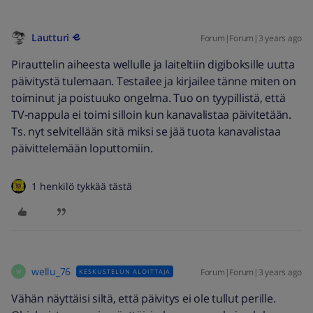
Lautturi
Forum|Forum|3 years ago
Pirauttelin aiheesta wellulle ja laiteltiin digiboksille uutta
päivitystä tulemaan. Testailee ja kirjailee tänne miten on
toiminut ja poistuuko ongelma. Tuo on tyypillistä, että
TV-nappula ei toimi silloin kun kanavalistaa päivitetään.
Ts. nyt selvitellään sitä miksi se jää tuota kanavalistaa
päivittelemään loputtomiin.
1 henkilö tykkää tästä
wellu_76
Forum|Forum|3 years ago
KESKUSTELUN ALOITTAJA
W
Vähän näyttäisi siltä, että päivitys ei ole tullut perille.