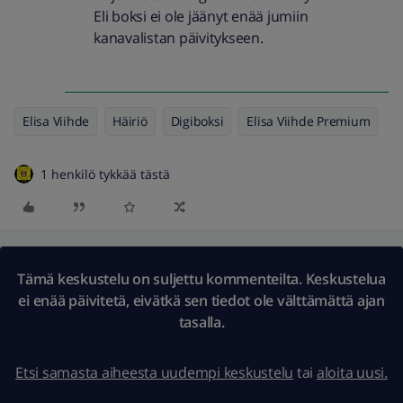
Eli boksi ei ole jäänyt enää jumiin
kanavalistan päivitykseen.
Elisa Viihde
Häiriö
Digiboksi
Elisa Viihde Premium
1 henkilö tykkää tästä
Tämä keskustelu on suljettu kommenteilta. Keskustelua
ei enää päivitetä, eivätkä sen tiedot ole välttämättä ajan
tasalla.
Etsi samasta aiheesta uudempi keskustelu
tai
aloita uusi.