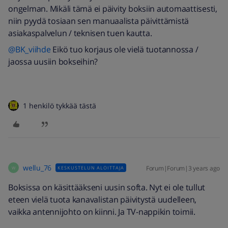
ongelman. Mikäli tämä ei päivity boksiin automaattisesti,
niin pyydä tosiaan sen manuaalista päivittämistä
asiakaspalvelun / teknisen tuen kautta.
@BK_viihde
Eikö tuo korjaus ole vielä tuotannossa /
jaossa uusiin bokseihin?
1 henkilö tykkää tästä
wellu_76
Forum|Forum|3 years ago
KESKUSTELUN ALOITTAJA
W
Boksissa on käsittääkseni uusin softa. Nyt ei ole tullut
eteen vielä tuota kanavalistan päivitystä uudelleen,
vaikka antennijohto on kiinni. Ja TV-nappikin toimii.