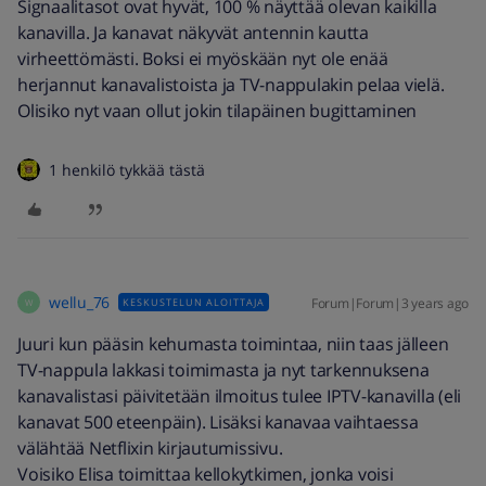
Signaalitasot ovat hyvät, 100 % näyttää olevan kaikilla
kanavilla. Ja kanavat näkyvät antennin kautta
virheettömästi. Boksi ei myöskään nyt ole enää
herjannut kanavalistoista ja TV-nappulakin pelaa vielä.
Olisiko nyt vaan ollut jokin tilapäinen bugittaminen
1 henkilö tykkää tästä
wellu_76
Forum|Forum|3 years ago
KESKUSTELUN ALOITTAJA
W
Juuri kun pääsin kehumasta toimintaa, niin taas jälleen
TV-nappula lakkasi toimimasta ja nyt tarkennuksena
kanavalistasi päivitetään ilmoitus tulee IPTV-kanavilla (eli
kanavat 500 eteenpäin). Lisäksi kanavaa vaihtaessa
välähtää Netflixin kirjautumissivu.
Voisiko Elisa toimittaa kellokytkimen, jonka voisi