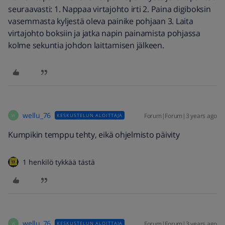
seuraavasti: 1. Nappaa virtajohto irti 2. Paina digiboksin
vasemmasta kyljestä oleva painike pohjaan 3. Laita
virtajohto boksiin ja jatka napin painamista pohjassa
kolme sekuntia johdon laittamisen jälkeen.
wellu_76
Forum|Forum|3 years ago
KESKUSTELUN ALOITTAJA
W
Kumpikin temppu tehty, eikä ohjelmisto päivity
1 henkilö tykkää tästä
wellu_76
Forum|Forum|3 years ago
KESKUSTELUN ALOITTAJA
W