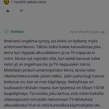
1 henkilö tykkää tästä
Kimblez
Forum|Forum|3 years ago
K
Ilmeisesti ongelma syntyy, jos boksi on kytketty myös
antenniverkkoon. Tällöin boksi hakee kanavalistaa joka
kerta kun hyppää alkuvalikkoon. Ja se TV-nappula ei
toimi. Mutta nyt näyttäisi siltä, kun kaikki kanavat tulee
netin yli, ei ongelmaa ole. Ja TV-nappulakin toimii.
Mielellään pitäisin antennijohdon kiinni, koska netin
vikatilanteessa edes jotain näkisi. Jokin paha bugi tuossa
boksissa on, kun se noin käyttäytyy. Nettiyhteys on
luultavasti riittävän nopea, kun kyseessä on Elisan 150 M
kaapeliyhteys. Tai voisiko joku kertoa, että miten boksilla
oikeaoppisesti siirrytään katsomaan TV-lähetyksiä
alkuvalikosta? Kun ei niitä kunnollisia käyttöohjeita ole...