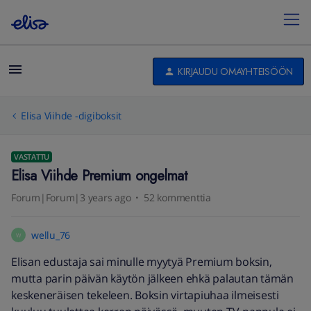
KIRJAUDU OMAYHTEISÖÖN
Elisa Viihde -digiboksit
VASTATTU
Elisa Viihde Premium ongelmat
Forum|Forum|3 years ago
52 kommenttia
wellu_76
W
Elisan edustaja sai minulle myytyä Premium boksin,
mutta parin päivän käytön jälkeen ehkä palautan tämän
keskeneräisen tekeleen. Boksin virtapiuhaa ilmeisesti