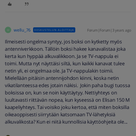
wellu_76
Forum|Forum|3 years ago
KESKUSTELUN ALOITTAJA
W
Ilmeisesti ongelma syntyy, jos boksi on kytketty myös
antenniverkkoon. Tällöin boksi hakee kanavalistaa joka
kerta kun hyppää alkuvalikkoon. Ja se TV-nappula ei
toimi. Mutta nyt näyttäisi siltä, kun kaikki kanavat tulee
netin yli, ei ongelmaa ole. Ja TV-nappulakin toimii.
Mielellään pitäisin antennijohdon kiinni, koska netin
vikatilanteessa edes jotain näkisi. Jokin paha bugi tuossa
boksissa on, kun se noin käyttäytyy. Nettiyhteys on
luultavasti riittävän nopea, kun kyseessä on Elisan 150 M
kaapeliyhteys. Tai voisiko joku kertoa, että miten boksilla
oikeaoppisesti siirrytään katsomaan TV-lähetyksiä
alkuvalikosta? Kun ei niitä kunnollisia käyttöohjeita ole...