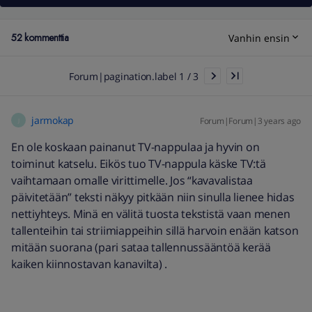
52 kommenttia
Vanhin ensin
Forum|pagination.label 1 / 3
jarmokap
Forum|Forum|3 years ago
J
En ole koskaan painanut TV-nappulaa ja hyvin on
toiminut katselu. Eikös tuo TV-nappula käske TV:tä
vaihtamaan omalle virittimelle. Jos “kavavalistaa
päivitetään” teksti näkyy pitkään niin sinulla lienee hidas
nettiyhteys. Minä en välitä tuosta tekstistä vaan menen
tallenteihin tai striimiappeihin sillä harvoin enään katson
mitään suorana (pari sataa tallennussääntöä kerää
kaiken kiinnostavan kanavilta) .