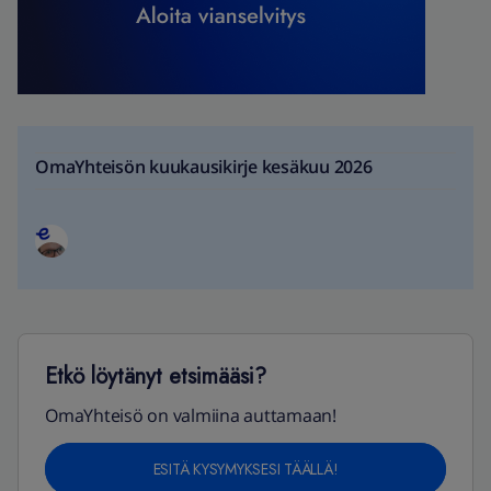
OmaYhteisön kuukausikirje kesäkuu 2026
Etkö löytänyt etsimääsi?
OmaYhteisö on valmiina auttamaan!
ESITÄ KYSYMYKSESI TÄÄLLÄ!