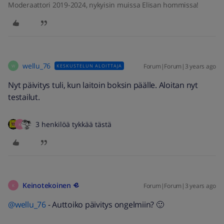
Moderaattori 2019-2024, nykyisin muissa Elisan hommissa!
wellu_76
Forum|Forum|3 years ago
KESKUSTELUN ALOITTAJA
W
Nyt päivitys tuli, kun laitoin boksin päälle. Aloitan nyt
testailut.
3 henkilöä tykkää tästä
K
Keinotekoinen
Forum|Forum|3 years ago
K
@wellu_76
- Auttoiko päivitys ongelmiin? 🙂