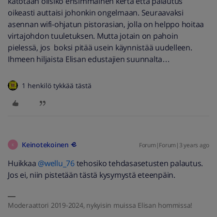
katotaan olisiko ensimmäinen kerta että palautus
oikeasti auttaisi johonkin ongelmaan. Seuraavaksi
asennan wifi-ohjatun pistorasian, jolla on helppo hoitaa
virtajohdon tuuletuksen. Mutta jotain on pahoin
pielessä, jos boksi pitää usein käynnistää uudelleen.
Ihmeen hiljaista Elisan edustajien suunnalta…
1 henkilö tykkää tästä
Keinotekoinen
Forum|Forum|3 years ago
K
Huikkaa
@wellu_76
tehosiko tehdasasetusten palautus.
Jos ei, niin pistetään tästä kysymystä eteenpäin.
Moderaattori 2019-2024, nykyisin muissa Elisan hommissa!