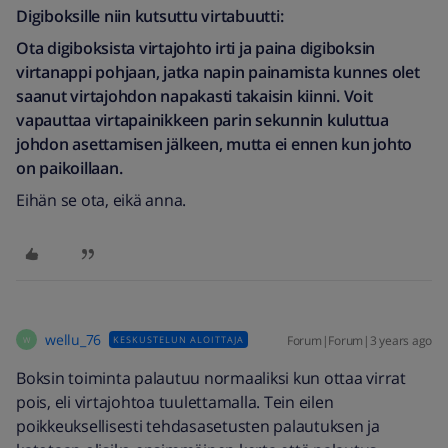
Digiboksille niin kutsuttu virtabuutti:
Ota digiboksista virtajohto irti ja paina digiboksin
virtanappi pohjaan, jatka napin painamista kunnes olet
saanut virtajohdon napakasti takaisin kiinni. Voit
vapauttaa virtapainikkeen parin sekunnin kuluttua
johdon asettamisen jälkeen, mutta ei ennen kun johto
on paikoillaan.
Eihän se ota, eikä anna.
wellu_76
Forum|Forum|3 years ago
KESKUSTELUN ALOITTAJA
W
Boksin toiminta palautuu normaaliksi kun ottaa virrat
pois, eli virtajohtoa tuulettamalla. Tein eilen
poikkeuksellisesti tehdasasetusten palautuksen ja