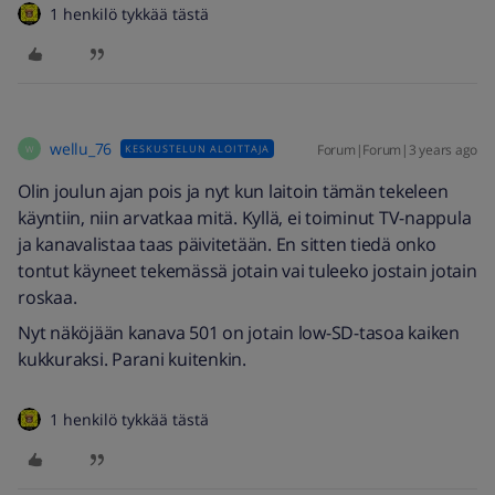
1 henkilö tykkää tästä
wellu_76
Forum|Forum|3 years ago
KESKUSTELUN ALOITTAJA
W
Olin joulun ajan pois ja nyt kun laitoin tämän tekeleen
käyntiin, niin arvatkaa mitä. Kyllä, ei toiminut TV-nappula
ja kanavalistaa taas päivitetään. En sitten tiedä onko
tontut käyneet tekemässä jotain vai tuleeko jostain jotain
roskaa.
Nyt näköjään kanava 501 on jotain low-SD-tasoa kaiken
kukkuraksi. Parani kuitenkin.
1 henkilö tykkää tästä