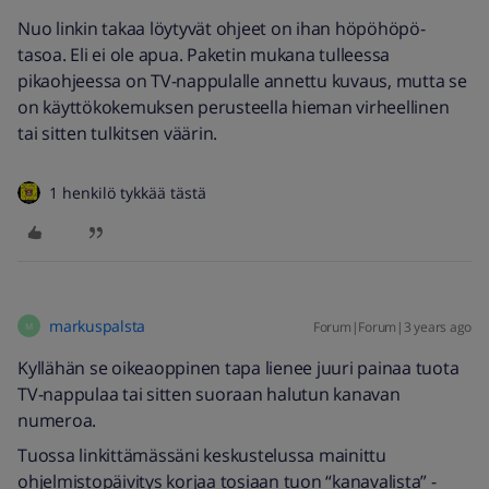
Nuo linkin takaa löytyvät ohjeet on ihan höpöhöpö-
tasoa. Eli ei ole apua. Paketin mukana tulleessa
pikaohjeessa on TV-nappulalle annettu kuvaus, mutta se
on käyttökokemuksen perusteella hieman virheellinen
tai sitten tulkitsen väärin.
1 henkilö tykkää tästä
markuspalsta
Forum|Forum|3 years ago
M
Kyllähän se oikeaoppinen tapa lienee juuri painaa tuota
TV-nappulaa tai sitten suoraan halutun kanavan
numeroa.
Tuossa linkittämässäni keskustelussa mainittu
ohjelmistopäivitys korjaa tosiaan tuon “kanavalista” -