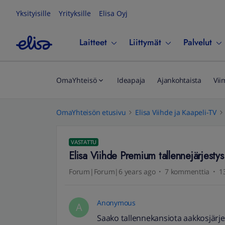
Yksityisille
Yrityksille
Elisa Oyj
Laitteet
Liittymät
Palvelut
OmaYhteisö
Ideapaja
Ajankohtaista
Vii
OmaYhteisön etusivu
Elisa Viihde ja Kaapeli-TV
VASTATTU
Elisa Viihde Premium tallennejärjestys
Forum|Forum|6 years ago
7 kommenttia
1
Anonymous
A
Saako tallennekansiota aakkosjärje