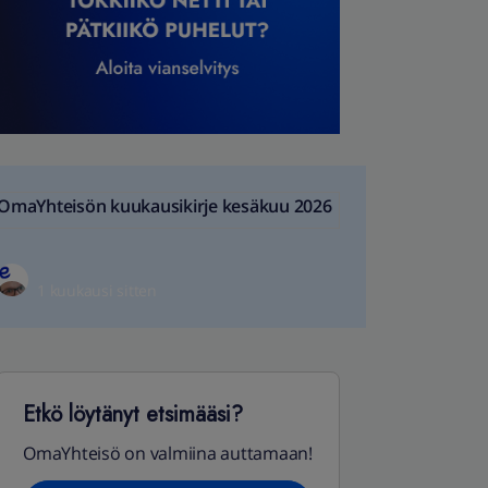
OmaYhteisön kuukausikirje kesäkuu 2026
1 kuukausi sitten
Etkö löytänyt etsimääsi?
OmaYhteisö on valmiina auttamaan!