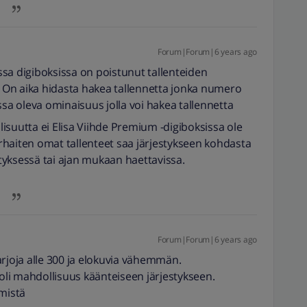
Forum|Forum|6 years ago
sa digiboksissa on poistunut tallenteiden
On aika hidasta hakea tallennetta jonka numero
ssa oleva ominaisuus jolla voi hakea tallennetta
isuutta ei Elisa Viihde Premium -digiboksissa ole
parhaiten omat tallenteet saa järjestykseen kohdasta
estyksessä tai ajan mukaan haettavissa.
Forum|Forum|6 years ago
arjoja alle 300 ja elokuvia vähemmän.
li mahdollisuus käänteiseen järjestykseen.
imistä