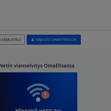
A KESKUSTELU
KIRJAUDU OMAYHTEISÖÖN
Netin vianselvitys OmaElisassa