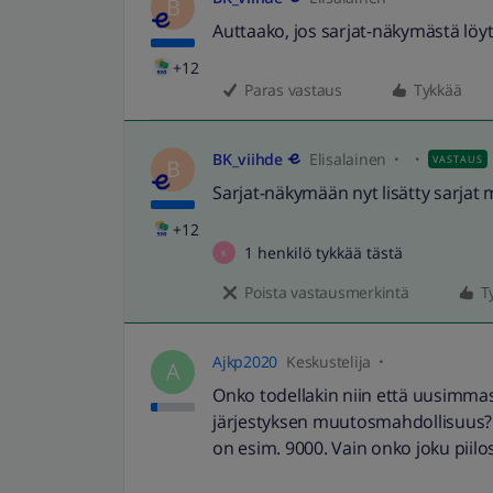
B
Auttaako, jos sarjat-näkymästä löy
+12
Paras vastaus
Tykkää
BK_viihde
Elisalainen
VASTAUS
B
Sarjat-näkymään nyt lisätty sarjat
+12
1 henkilö tykkää tästä
K
Poista vastausmerkintä
T
Ajkp2020
Keskustelija
A
Onko todellakin niin että uusimmas
järjestyksen muutosmahdollisuus? 
on esim. 9000. Vain onko joku piilo