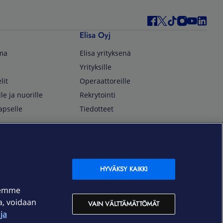
Elisa Oyj
lma
Elisa yrityksenä
Yrityksille
lit
Operaattoreille
lle ja nuorille
Rekrytointi
apselle
Tiedotteet
In English
isan asiakkaille
Customer Service
OmaElisa Self Service
HYVÄKSY KAIKKI
Moving to Finland
semme
Elisa Corporation
ja, voidaan
VAIN VÄLTTÄMÄTTÖMÄT
ja
På Svenska