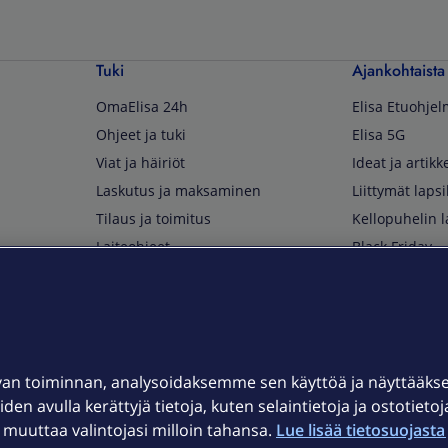
Tuki
Ajankohtaista
OmaElisa 24h
Elisa Etuohje
Ohjeet ja tuki
Elisa 5G
Viat ja häiriöt
Ideat ja artikke
Laskutus ja maksaminen
Liittymät lapsi
Tilaus ja toimitus
Kellopuhelin l
Laiteohjeet
Black Friday
Asiakaspalvelun yhteystiedot
Huippuetuja El
Soita Omagurulle
OmaYhteisö
Myymälät ja myyntipisteet
van toiminnan, analysoidaksemme sen käyttöä ja näyttääk
Kuuluvuuskartta
iden avulla kerättyjä tietoja, kuten selaintietoja ja ostotieto
Asiakastiedotteet
uuttaa valintojasi milloin tahansa.
Lue lisää tietosuojasta 
t
OmaElisa-sovellus