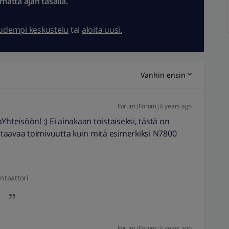
ämättä ajan tasalla.
uudempi keskustelu
tai
aloita uusi.
Vanhin ensin
Forum|Forum|6 years ago
hteisöön! :) Ei ainakaan toistaiseksi, tästä on
astaavaa toimivuutta kuin mitä esimerkiksi N7800
ntaattori
Forum|Forum|6 years ago