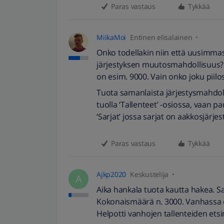
Paras vastaus
Tykkää
MiikaMoi
Entinen elisalainen
Onko todellakin niin että uusimmas
järjestyksen muutosmahdollisuus? 
on esim. 9000. Vain onko joku piilo
Tuota samanlaista järjestysmahdoll
tuolla ‘Tallenteet’ -osiossa, vaan 
‘Sarjat’ jossa sarjat on aakkosjärj
Paras vastaus
Tykkää
Ajkp2020
Keskustelija
A
Aika hankala tuota kautta hakea. S
Kokonaismäärä n. 3000. Vanhassa o
Helpotti vanhojen tallenteiden ets