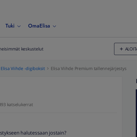
Tuki
OmaElisa
ALOIT
meisimmät keskustelut
Elisa Viihde -digiboksit
Elisa Viihde Premium tallennejärjestys
393 katselukerrat
stykseen halutessaan jostain?