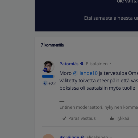
ole vältt
Etsi samasta aiheesta 
7 kommenttia
Patomiäs
Elisalainen
Moro
@Hande10
ja tervetuloa OmaY
välitetty toivetta eteenpäin että v
+22
boksissa oli saataisiin myös tuolle
Entinen moderaattori, nykyinen komme
Paras vastaus
Tykkää
BK_viihde
Elisalainen