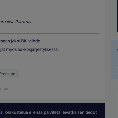
ammaksi -Patomiäs
seen jakoi
BK_viihde
rjat myös aakkosjärjestyksessä.
Premium
Jaa
 Keskustelua ei enää päivitetä, eivätkä sen tiedot