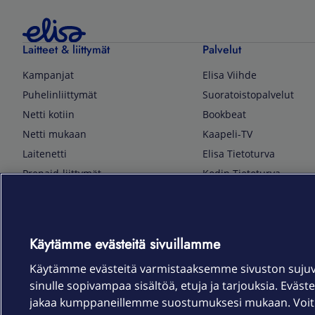
Laitteet & liittymät
Palvelut
Kampanjat
Elisa Viihde
Puhelinliittymät
Suoratoistopalvelut
Netti kotiin
Bookbeat
Netti mukaan
Kaapeli-TV
Laitenetti
Elisa Tietoturva
Prepaid-liittymät
Kodin Tietoturva
Puhelimet ja tarvikkeet
Mobiilivarmenne
Tietotekniikka
Kuka soittaa
Pelaaminen
Sähköpostipalvelu
Käytämme evästeitä sivuillamme
TV & audio
Elisa Kotiverkko
Käytämme evästeitä varmistaaksemme sivuston suju
Kodinkoneet
Elisa Pilvilinna
sinulle sopivampaa sisältöä, etuja ja tarjouksia. Eväste
Kamerat ja dronet
Elisa Laiteturva
jakaa kumppaneillemme suostumuksesi mukaan. Voit m
Kellot ja rannekkeet
Elisa Rinnakkaisliittymä