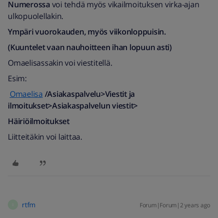
Numerossa
voi tehdä myös vikailmoituksen virka-ajan
ulkopuolellakin.
Ympäri vuorokauden, myös viikonloppuisin.
(Kuuntelet vaan nauhoitteen ihan lopuun asti)
Omaelisassakin voi viestitellä.
Esim:
Omaelisa
/Asiakaspalvelu>Viestit ja
ilmoitukset>Asiakaspalvelun viestit>
Häiriöilmoitukset
Liitteitäkin voi laittaa.
rtfm
Forum|Forum|2 years ago
R