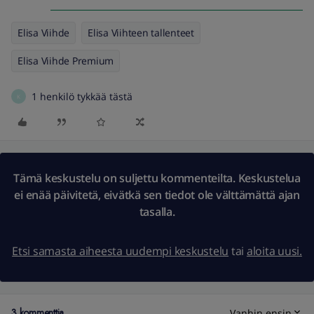
Elisa Viihde
Elisa Viihteen tallenteet
Elisa Viihde Premium
1 henkilö tykkää tästä
K
Tämä keskustelu on suljettu kommenteilta. Keskustelua
ei enää päivitetä, eivätkä sen tiedot ole välttämättä ajan
tasalla.
Etsi samasta aiheesta uudempi keskustelu
tai
aloita uusi.
3 kommenttia
Vanhin ensin