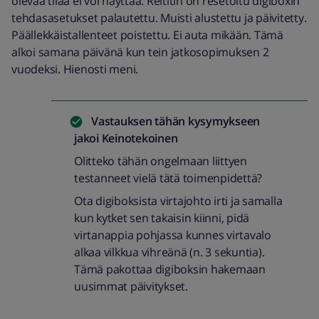
olevaa tilaa ei voi näyttää. Reititin on resetoitu digiboxin
tehdasasetukset palautettu. Muisti alustettu ja päivitetty.
Päällekkäistallenteet poistettu. Ei auta mikään. Tämä
alkoi samana päivänä kun tein jatkosopimuksen 2
vuodeksi. Hienosti meni.
Vastauksen tähän kysymykseen
jakoi
Keinotekoinen
Olitteko tähän ongelmaan liittyen
testanneet vielä tätä toimenpidettä?
Ota digiboksista virtajohto irti ja samalla
kun kytket sen takaisin kiinni, pidä
virtanappia pohjassa kunnes virtavalo
alkaa vilkkua vihreänä (n. 3 sekuntia).
Tämä pakottaa digiboksin hakemaan
uusimmat päivitykset.