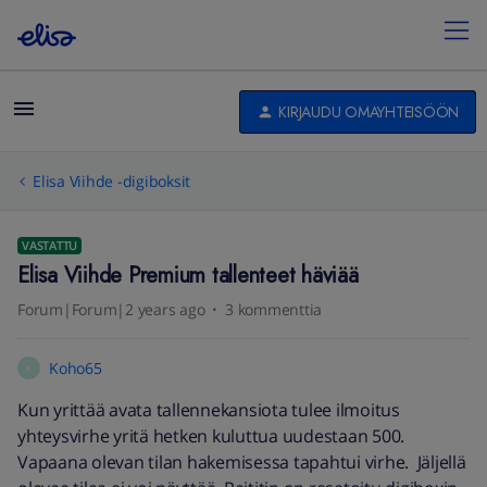
KIRJAUDU OMAYHTEISÖÖN
Elisa Viihde -digiboksit
VASTATTU
Elisa Viihde Premium tallenteet häviää
Forum|Forum|2 years ago
3 kommenttia
Koho65
K
Kun yrittää avata tallennekansiota tulee ilmoitus
yhteysvirhe yritä hetken kuluttua uudestaan 500.
Vapaana olevan tilan hakemisessa tapahtui virhe. Jäljellä