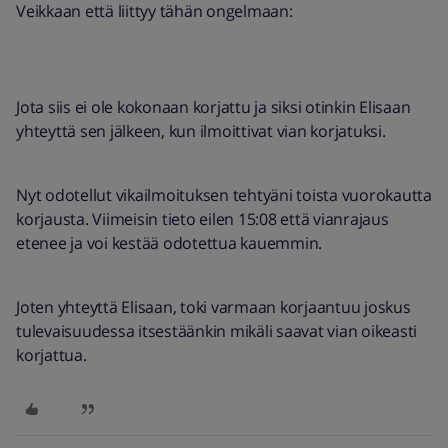
Veikkaan että liittyy tähän ongelmaan:
Jota siis ei ole kokonaan korjattu ja siksi otinkin Elisaan
yhteyttä sen jälkeen, kun ilmoittivat vian korjatuksi.
Nyt odotellut vikailmoituksen tehtyäni toista vuorokautta
korjausta. Viimeisin tieto eilen 15:08 että vianrajaus
etenee ja voi kestää odotettua kauemmin.
Joten yhteyttä Elisaan, toki varmaan korjaantuu joskus
tulevaisuudessa itsestäänkin mikäli saavat vian oikeasti
korjattua.