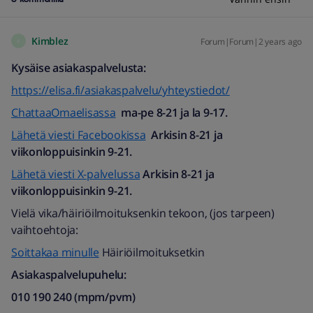
Kimblez
Forum|Forum|2 years ago
K
Kysäise asiakaspalvelusta:
https://elisa.fi/asiakaspalvelu/yhteystiedot/
ChattaaOmaelisassa
ma-pe 8-21 ja la 9-17.
Lähetä viesti Facebookissa
Arkisin 8-21 ja
viikonloppuisinkin 9-21.
Lähetä viesti X-palvelussa
Arkisin 8-21 ja
viikonloppuisinkin 9-21.
Vielä vika/häiriöilmoituksenkin tekoon, (jos tarpeen)
vaihtoehtoja:
Soittakaa minulle
Häiriöilmoituksetkin
Asiakaspalvelupuhelu:
010 190 240 (mpm/pvm)​