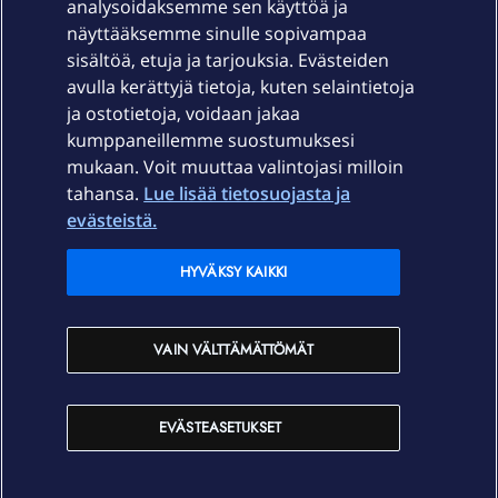
Laitteet & liittymät
analysoidaksemme sen käyttöä ja
näyttääksemme sinulle sopivampaa
sisältöä, etuja ja tarjouksia. Evästeiden
Palvelut
avulla kerättyjä tietoja, kuten selaintietoja
ja ostotietoja, voidaan jakaa
Tuki
kumppaneillemme suostumuksesi
mukaan. Voit muuttaa valintojasi milloin
tahansa.
Lue lisää tietosuojasta ja
Ajankohtaista
evästeistä.
Elisa Oyj
HYVÄKSY KAIKKI
In English
VAIN VÄLTTÄMÄTTÖMÄT
På Svenska
EVÄSTEASETUKSET
Sopimusehdot
Tietosuoja
Saavutettavuus
Evästeasetukset
Tekijänoikeudet © 2026 Elisa Oyj.