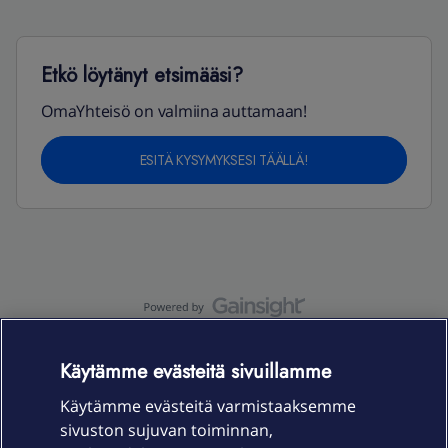
Etkö löytänyt etsimääsi?
OmaYhteisö on valmiina auttamaan!
ESITÄ KYSYMYKSESI TÄÄLLÄ!
OmaYhteisö-käyttöehdot
Accessibility statement
Käytämme evästeitä sivuillamme
Käytämme evästeitä varmistaaksemme
sivuston sujuvan toiminnan,