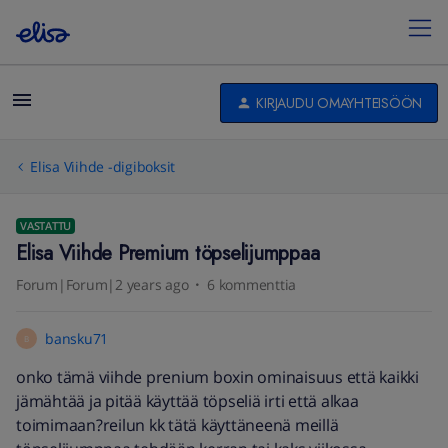
KIRJAUDU OMAYHTEISÖÖN
Elisa Viihde -digiboksit
VASTATTU
Elisa Viihde Premium töpselijumppaa
Forum|Forum|2 years ago
6 kommenttia
bansku71
B
onko tämä viihde prenium boxin ominaisuus että kaikki
jämähtää ja pitää käyttää töpseliä irti että alkaa
toimimaan?reilun kk tätä käyttäneenä meillä