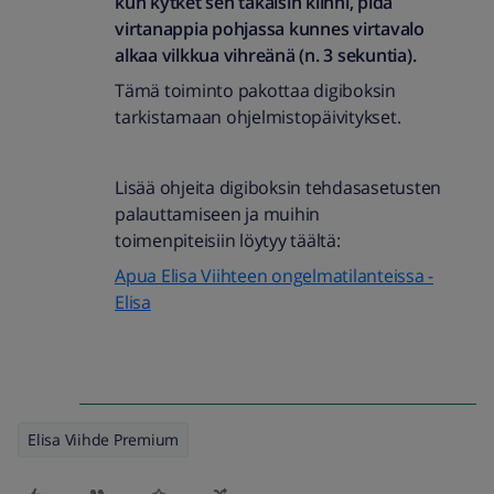
kun kytket sen takaisin kiinni, pidä
virtanappia pohjassa kunnes virtavalo
alkaa vilkkua vihreänä (n. 3 sekuntia).
Tämä toiminto pakottaa digiboksin
tarkistamaan ohjelmistopäivitykset.
Lisää ohjeita digiboksin tehdasasetusten
palauttamiseen ja muihin
toimenpiteisiin löytyy täältä:
Apua Elisa Viihteen ongelmatilanteissa -
Elisa
Elisa Viihde Premium