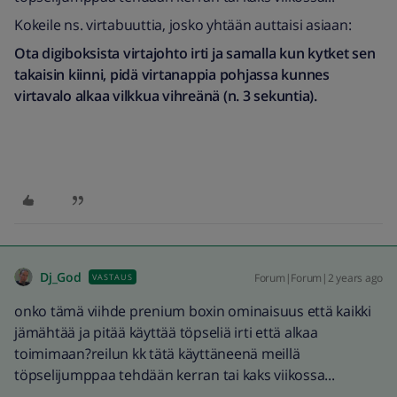
Kokeile ns. virtabuuttia, josko yhtään auttaisi asiaan:
Ota digiboksista virtajohto irti ja samalla kun kytket sen
takaisin kiinni, pidä virtanappia pohjassa kunnes
virtavalo alkaa vilkkua vihreänä (n. 3 sekuntia).
Dj_God
Forum|Forum|2 years ago
VASTAUS
onko tämä viihde prenium boxin ominaisuus että kaikki
jämähtää ja pitää käyttää töpseliä irti että alkaa
toimimaan?reilun kk tätä käyttäneenä meillä
töpselijumppaa tehdään kerran tai kaks viikossa...