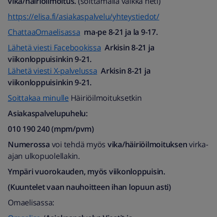
vika/häiriöilmoitus.
(soittamalla vaikka heti)
https://elisa.fi/asiakaspalvelu/yhteystiedot/
ChattaaOmaelisassa
ma-pe 8-21 ja la 9-17.
Lähetä viesti Facebookissa
Arkisin 8-21 ja
viikonloppuisinkin 9-21.
Lähetä viesti X-palvelussa
Arkisin 8-21 ja
viikonloppuisinkin 9-21.
Soittakaa minulle
Häiriöilmoituksetkin
Asiakaspalvelupuhelu:
010 190 240 (mpm/pvm)​
Numerossa
voi tehdä myös
vika/häiriöilmoituksen
virka-
ajan ulkopuolellakin.
Ympäri vuorokauden, myös viikonloppuisin.
(Kuuntelet vaan nauhoitteen ihan lopuun asti)
Omaelisassa: