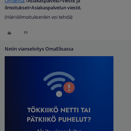
Omaelisa
/
Asiakaspalvelu>Viestit ja
ilmoitukset>Asiakaspalvelun viestit.
(Häiriöilmoituksenkin voi tehdä)
Netin vianselvitys OmaElisassa