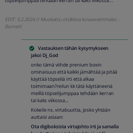
töpselijumppaa tehdään kerran tai kaks viikossa…
EDIT: 5.2.2024 // Muokattu otsikkoa kuvaavammaksi. -
Burnett
Vastauksen tähän kysymykseen
jakoi
Dj_God
onko tämä viihde prenium boxin
ominaisuus että kaikki jämähtää ja pitää
käyttää töpseliä irti että alkaa
toimimaan?reilun kk tätä käyttäneenä
meillä töpselijumppaa tehdään kerran
tai kaks viikossa...
Kokeile ns. virtabuuttia, josko yhtään
auttaisi asiaan:
Ota digiboksista virtajohto irti ja samalla