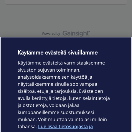
OmaYhteisö-käyttöehdot
Accessibility statement
Käytämme evästeitä sivuillamme
Käytämme evästeitä varmistaaksemme
sivuston sujuvan toiminnan,
Laitteet & liittymät
analysoidaksemme sen käyttöä ja
näyttääksemme sinulle sopivampaa
sisältöä, etuja ja tarjouksia. Evästeiden
Palvelut
avulla kerättyjä tietoja, kuten selaintietoja
ja ostotietoja, voidaan jakaa
Tuki
kumppaneillemme suostumuksesi
mukaan. Voit muuttaa valintojasi milloin
tahansa.
Lue lisää tietosuojasta ja
Ajankohtaista