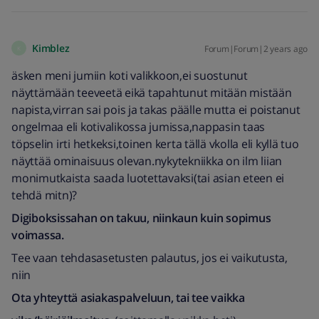
Kimblez
Forum|Forum|2 years ago
K
äsken meni jumiin koti valikkoon,ei suostunut
näyttämään teeveetä eikä tapahtunut mitään mistään
napista,virran sai pois ja takas päälle mutta ei poistanut
ongelmaa eli kotivalikossa jumissa,nappasin taas
töpselin irti hetkeksi,toinen kerta tällä vkolla eli kyllä tuo
näyttää ominaisuus olevan.nykytekniikka on ilm liian
monimutkaista saada luotettavaksi(tai asian eteen ei
tehdä mitn)?
Digiboksissahan on takuu, niinkaun kuin sopimus
voimassa.
Tee vaan tehdasasetusten palautus, jos ei vaikutusta,
niin
Ota yhteyttä asiakaspalveluun, tai tee vaikka