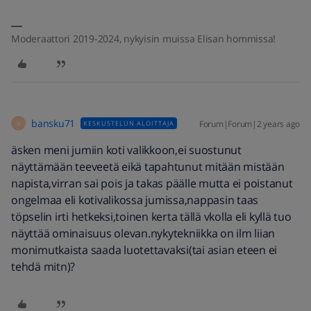
Moderaattori 2019-2024, nykyisin muissa Elisan hommissa!
bansku71
Forum|Forum|2 years ago
KESKUSTELUN ALOITTAJA
B
äsken meni jumiin koti valikkoon,ei suostunut
näyttämään teeveetä eikä tapahtunut mitään mistään
napista,virran sai pois ja takas päälle mutta ei poistanut
ongelmaa eli kotivalikossa jumissa,nappasin taas
töpselin irti hetkeksi,toinen kerta tällä vkolla eli kyllä tuo
näyttää ominaisuus olevan.nykytekniikka on ilm liian
monimutkaista saada luotettavaksi(tai asian eteen ei
tehdä mitn)?