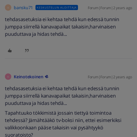
bansku71
Forum|Forum|2 years ago
KESKUSTELUN ALOITTAJA
B
tehdasasetuksia ei kehtaa tehdä kun edessä tunnin
jumppa siirrellä kanavapaikat takaisin,harvinaisen
puuduttava ja hidas tehdä...
Keinotekoinen
Forum|Forum|2 years ago
K
tehdasasetuksia ei kehtaa tehdä kun edessä tunnin
jumppa siirrellä kanavapaikat takaisin,harvinaisen
puuduttava ja hidas tehdä...
Tapahtuuko tökkimistä jossain tiettyä toimintoa
tehdessä? Jämähtääkö tv-boksi niin, ettei esimerkiksi
valikkoonkaan pääse takaisin vai pysähtyykö
suoratoisto?