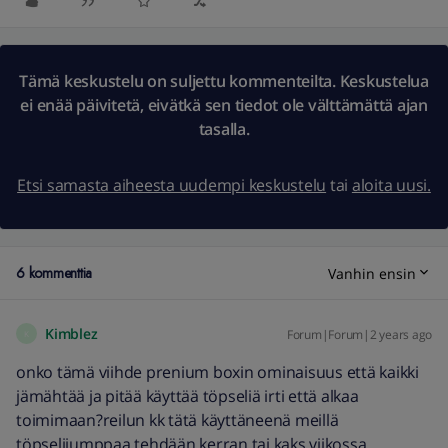
Tämä keskustelu on suljettu kommenteilta. Keskustelua
ei enää päivitetä, eivätkä sen tiedot ole välttämättä ajan
tasalla.
Etsi samasta aiheesta uudempi keskustelu
tai
aloita uusi.
6 kommenttia
Vanhin ensin
Kimblez
Forum|Forum|2 years ago
K
onko tämä viihde prenium boxin ominaisuus että kaikki
jämähtää ja pitää käyttää töpseliä irti että alkaa
toimimaan?reilun kk tätä käyttäneenä meillä
töpselijumppaa tehdään kerran tai kaks viikossa...