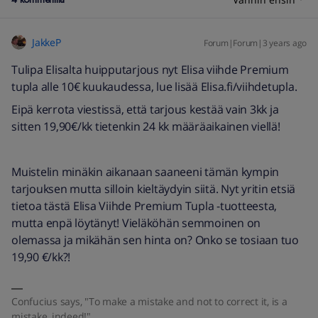
JakkeP
Forum|Forum|3 years ago
Tulipa Elisalta huipputarjous nyt Elisa viihde Premium
tupla alle 10€ kuukaudessa, lue lisää Elisa.fi/viihdetupla.
Eipä kerrota viestissä, että tarjous kestää vain 3kk ja
sitten 19,90€/kk tietenkin 24 kk määräaikainen viellä!
Muistelin minäkin aikanaan saaneeni tämän kympin
tarjouksen mutta silloin kieltäydyin siitä. Nyt yritin etsiä
tietoa tästä Elisa Viihde Premium Tupla -tuotteesta,
mutta enpä löytänyt! Vieläköhän semmoinen on
olemassa ja mikähän sen hinta on? Onko se tosiaan tuo
19,90 €/kk?!
Confucius says, "To make a mistake and not to correct it, is a
mistake, indeed!"