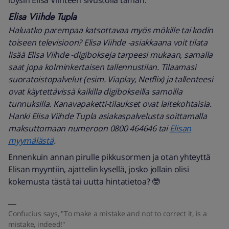
löysin Elisa Viihteen sivustolla tämän:
Elisa Viihde Tupla
Haluatko parempaa katsottavaa myös mökille tai kodin
toiseen televisioon? Elisa Viihde -asiakkaana voit tilata
lisää Elisa Viihde -digibokseja tarpeesi mukaan, samalla
saat jopa kolminkertaisen tallennustilan. Tilaamasi
suoratoistopalvelut (esim. Viaplay, Netflix) ja tallenteesi
ovat käytettävissä kaikilla digibokseilla samoilla
tunnuksilla. Kanavapaketti-tilaukset ovat laitekohtaisia.
Hanki Elisa Viihde Tupla asiakaspalvelusta soittamalla
maksuttomaan numeroon 0800 464646 tai
Elisan
myymälästä
.
Ennenkuin annan pirulle pikkusormen ja otan yhteyttä
Elisan myyntiin, ajattelin kysellä, josko jollain olisi
kokemusta tästä tai uutta hintatietoa? 🤓
Confucius says, "To make a mistake and not to correct it, is a
mistake, indeed!"