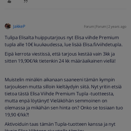
JakkeP
Forum|Forum|2 years ago
Tulipa Elisalta huipputarjous nyt Elisa viihde Premium
tupla alle 10€ kuukaudessa, lue lisää Elisa.fi/viihdetupla.
Eipä kerrota viestissä, että tarjous kestää vain 3kk ja
sitten 19,90€/kk tietenkin 24 kk määräaikainen viellä!
Muistelin minäkin aikanaan saaneeni tämän kympin
tarjouksen mutta silloin kieltäydyin siitä. Nyt yritin etsiä
tietoa tästä Elisa Viihde Premium Tupla -tuotteesta,
mutta enpä löytänyt! Vieläköhän semmoinen on
olemassa ja mikähän sen hinta on? Onko se tosiaan tuo
19,90 €/kk?!
Aktivoiduin taas tämän Tupla-tuotteen kanssa ja nyt