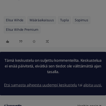
Elisa Viihde
Määräaikaisuus
Tupla
Sopimus
Elisa Viihde Premium
Tämä keskustelu on suljettu kommenteilta. Keskustelua
ei enää päivitetä, eivätkä sen tiedot ole välttämättä ajan
tasalla.
Etsi samasta aiheesta uudempi keskustelu
tai
aloita uusi.
4 kommenttia
Vanhin ensin