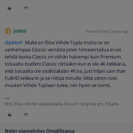
JV0600
Forum|Forum|2 years ago
@JakkeP
Mulla on Elisa Viihde Tupla mutta se on
vanhempaa Classic-versiota joten hintavertailua ei voi
tehdä koska Classic on vähän halvempi kuin Premium,
toisaalta itselleni Classic riittääkin kun ei ole 4K-telkkaria,
eikä toisaalta ole sisältöäkään 4K:na, just hiljan sain ihan
FullHD-telkkarin ja se riittää minulle. Mitä sitten noin
muuten Viihde Tuplaan tulee, niin hyvin se toimii.
Mm. Elisa Viihde laajakaistalla, Elisa K1-liittymiä ym. Elisalta
Netin vianselvitys OmaElisassa