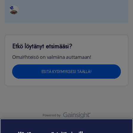
Etkö löytänyt etsimääsi?
OmaYhteisö on valmiina auttamaan!
ESITÄ KYSYMYKSESI TÄÄLLÄ!
OmaYhteisö-käyttöehdot
Accessibility statement