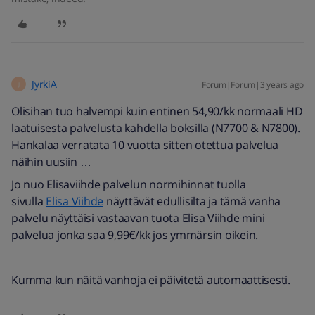
JyrkiA
Forum|Forum|3 years ago
J
Olisihan tuo halvempi kuin entinen 54,90/kk normaali HD
laatuisesta palvelusta kahdella boksilla (N7700 & N7800).
Hankalaa verratata 10 vuotta sitten otettua palvelua
näihin uusiin …
Jo nuo Elisaviihde palvelun normihinnat tuolla
sivulla
Elisa Viihde
näyttävät edullisilta ja tämä vanha
palvelu näyttäisi vastaavan tuota Elisa Viihde mini
palvelua jonka saa 9,99€/kk jos ymmärsin oikein.
Kumma kun näitä vanhoja ei päivitetä automaattisesti.