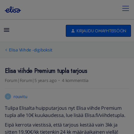
KIRJAUDU OMAYHTEISÖÖN
Elisa Viihde -digiboksit
Elisa viihde Premium tupla tarjous
Forum|Forum|5 years ago
4 kommenttia
rouvitu
R
Tulipa Elisalta huipputarjous nyt Elisa viihde Premium
tupla alle 10€ kuukaudessa, lue lisää Elisa.fi/viihdetupla.
Eipä kerrota viestissä, että tarjous kestää vain 3kk ja
sitten 19,90€/kk tietenkin 24 kk määräaikainen viellä!