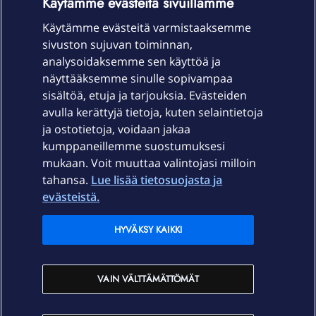
Käytämme evästeitä sivuillamme
Käytämme evästeitä varmistaaksemme
sivuston sujuvan toiminnan,
Laitteet & liittymät
analysoidaksemme sen käyttöä ja
näyttääksemme sinulle sopivampaa
sisältöä, etuja ja tarjouksia. Evästeiden
Palvelut
avulla kerättyjä tietoja, kuten selaintietoja
ja ostotietoja, voidaan jakaa
Tuki
kumppaneillemme suostumuksesi
mukaan. Voit muuttaa valintojasi milloin
tahansa.
Lue lisää tietosuojasta ja
Ajankohtaista
evästeistä.
Elisa Oyj
HYVÄKSY KAIKKI
In English
VAIN VÄLTTÄMÄTTÖMÄT
På Svenska