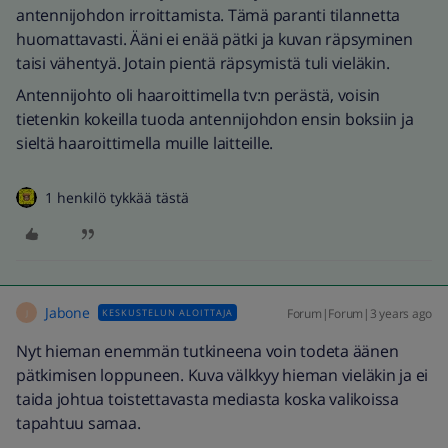
antennijohdon irroittamista. Tämä paranti tilannetta
huomattavasti. Ääni ei enää pätki ja kuvan räpsyminen
taisi vähentyä. Jotain pientä räpsymistä tuli vieläkin.
Antennijohto oli haaroittimella tv:n perästä, voisin
tietenkin kokeilla tuoda antennijohdon ensin boksiin ja
sieltä haaroittimella muille laitteille.
1 henkilö tykkää tästä
Jabone
Forum|Forum|3 years ago
KESKUSTELUN ALOITTAJA
J
Nyt hieman enemmän tutkineena voin todeta äänen
pätkimisen loppuneen. Kuva välkkyy hieman vieläkin ja ei
taida johtua toistettavasta mediasta koska valikoissa
tapahtuu samaa.