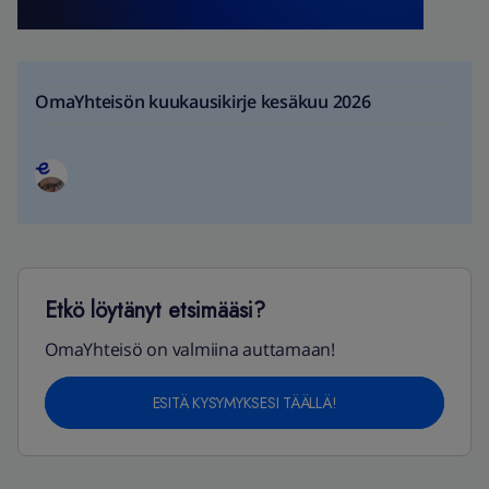
OmaYhteisön kuukausikirje kesäkuu 2026
Etkö löytänyt etsimääsi?
OmaYhteisö on valmiina auttamaan!
ESITÄ KYSYMYKSESI TÄÄLLÄ!