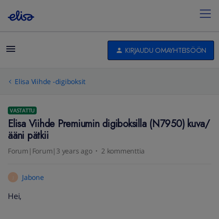
KIRJAUDU OMAYHTEISÖÖN
Elisa Viihde -digiboksit
VASTATTU
Elisa Viihde Premiumin digiboksilla (N7950) kuva/
ääni pätkii
Forum|Forum|3 years ago
2 kommenttia
Jabone
J
Hei,