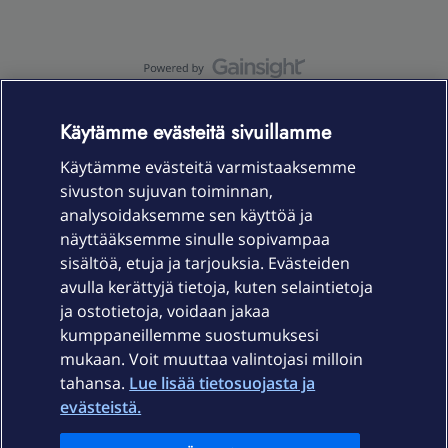
OmaYhteisö-käyttöehdot
Accessibility statement
Käytämme evästeitä sivuillamme
Käytämme evästeitä varmistaaksemme
sivuston sujuvan toiminnan,
Laitteet & liittymät
analysoidaksemme sen käyttöä ja
näyttääksemme sinulle sopivampaa
sisältöä, etuja ja tarjouksia. Evästeiden
Palvelut
avulla kerättyjä tietoja, kuten selaintietoja
ja ostotietoja, voidaan jakaa
Tuki
kumppaneillemme suostumuksesi
mukaan. Voit muuttaa valintojasi milloin
tahansa.
Lue lisää tietosuojasta ja
Ajankohtaista
evästeistä.
Elisa Oyj