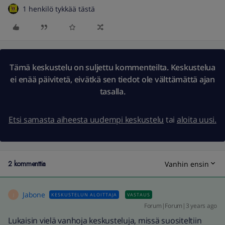
1 henkilö tykkää tästä
Tämä keskustelu on suljettu kommenteilta. Keskustelua
ei enää päivitetä, eivätkä sen tiedot ole välttämättä ajan
tasalla.
Etsi samasta aiheesta uudempi keskustelu
tai
aloita uusi.
2 kommenttia
Vanhin ensin
Jabone
KESKUSTELUN ALOITTAJA
VASTAUS
J
Forum|Forum|3 years ago
Lukaisin vielä vanhoja keskusteluja, missä suositeltiin