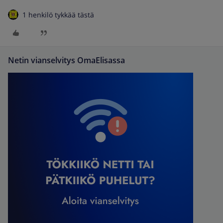
1 henkilö tykkää tästä
Netin vianselvitys OmaElisassa