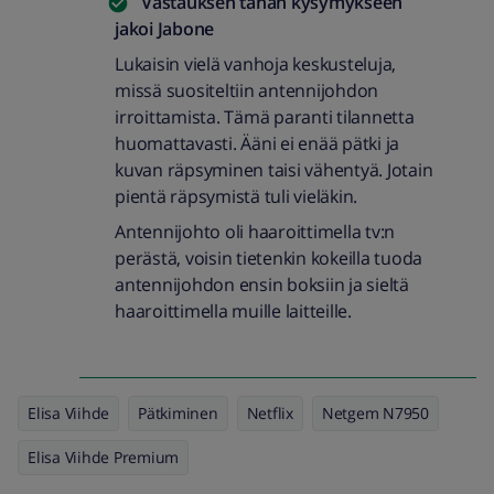
Vastauksen tähän kysymykseen
jakoi
Jabone
Lukaisin vielä vanhoja keskusteluja,
missä suositeltiin antennijohdon
irroittamista. Tämä paranti tilannetta
huomattavasti. Ääni ei enää pätki ja
kuvan räpsyminen taisi vähentyä. Jotain
pientä räpsymistä tuli vieläkin.
Antennijohto oli haaroittimella tv:n
perästä, voisin tietenkin kokeilla tuoda
antennijohdon ensin boksiin ja sieltä
haaroittimella muille laitteille.
Elisa Viihde
Pätkiminen
Netflix
Netgem N7950
Elisa Viihde Premium