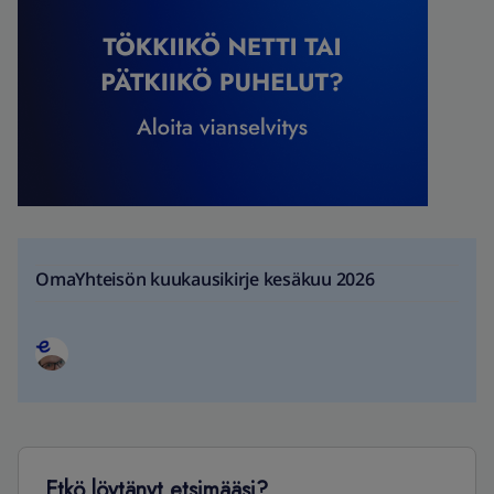
OmaYhteisön kuukausikirje kesäkuu 2026
Etkö löytänyt etsimääsi?