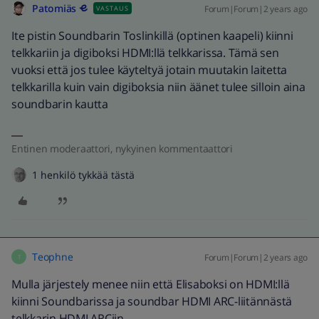
Patomiäs
Forum|Forum|2 years ago
VASTAUS
Ite pistin Soundbarin Toslinkillä (optinen kaapeli) kiinni
telkkariin ja digiboksi HDMI:llä telkkarissa. Tämä sen
vuoksi että jos tulee käyteltyä jotain muutakin laitetta
telkkarilla kuin vain digiboksia niin äänet tulee silloin aina
soundbarin kautta
Entinen moderaattori, nykyinen kommentaattori
1 henkilö tykkää tästä
Teophne
Forum|Forum|2 years ago
T
Mulla järjestely menee niin että Elisaboksi on HDMI:llä
kiinni Soundbarissa ja soundbar HDMI ARC-liitännästä
telkkarin HDMI ARCiin.