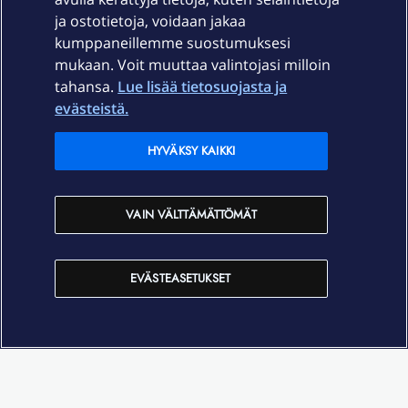
ja ostotietoja, voidaan jakaa
Tuki
kumppaneillemme suostumuksesi
mukaan. Voit muuttaa valintojasi milloin
tahansa.
Lue lisää tietosuojasta ja
Ajankohtaista
evästeistä.
Elisa Oyj
HYVÄKSY KAIKKI
In English
VAIN VÄLTTÄMÄTTÖMÄT
På Svenska
EVÄSTEASETUKSET
Sopimusehdot
Tietosuoja
Saavutettavuus
Evästeasetukset
Tekijänoikeudet © 2026 Elisa Oyj.