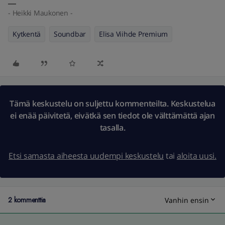
- Heikki Maukonen -
Kytkentä
Soundbar
Elisa Viihde Premium
Tämä keskustelu on suljettu kommenteilta. Keskustelua
ei enää päivitetä, eivätkä sen tiedot ole välttämättä ajan
tasalla.
Etsi samasta aiheesta uudempi keskustelu
tai
aloita uusi.
2 kommenttia
Vanhin ensin