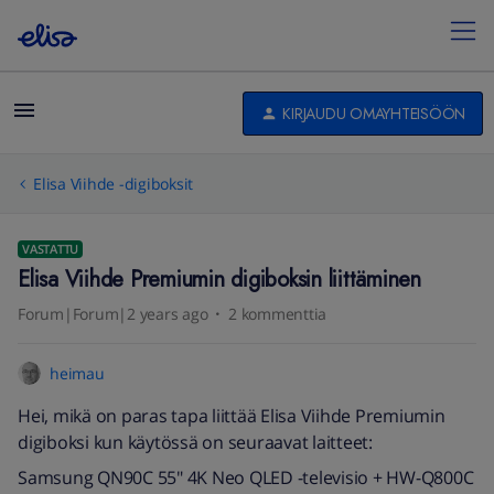
KIRJAUDU OMAYHTEISÖÖN
Elisa Viihde -digiboksit
VASTATTU
Elisa Viihde Premiumin digiboksin liittäminen
Forum|Forum|2 years ago
2 kommenttia
heimau
Hei, mikä on paras tapa liittää Elisa Viihde Premiumin
digiboksi kun käytössä on seuraavat laitteet:
Samsung QN90C 55" 4K Neo QLED -televisio + HW-Q800C