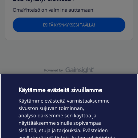
OmaYhteisö on valmiina auttamaan!
ESITÄ KYSYMYKSESI TÄÄLLÄ!
OmaYhteisö-käyttöehdot
Accessibility statement
Käytämme evästeitä sivuillamme
Käytämme evästeitä varmistaaksemme
sivuston sujuvan toiminnan,
Laitteet & liittymät
analysoidaksemme sen käyttöä ja
näyttääksemme sinulle sopivampaa
sisältöä, etuja ja tarjouksia. Evästeiden
Palvelut
avulla kerättyjä tietoja, kuten selaintietoja