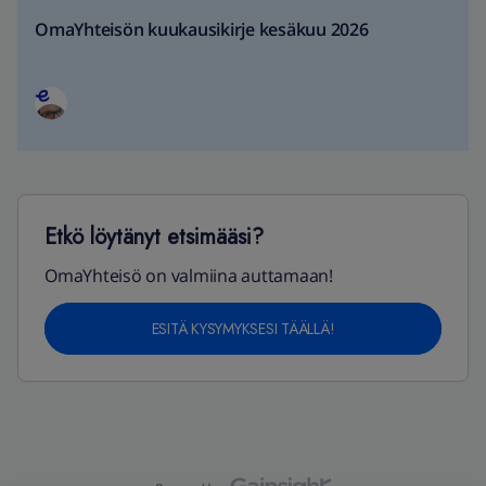
OmaYhteisön kuukausikirje kesäkuu 2026
Etkö löytänyt etsimääsi?
OmaYhteisö on valmiina auttamaan!
ESITÄ KYSYMYKSESI TÄÄLLÄ!