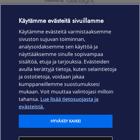
OmaYhteisö-käyttöehdot
Accessibility statement
Käytämme evästeitä sivuillamme
Käytämme evästeitä varmistaaksemme
sivuston sujuvan toiminnan,
Laitteet & liittymät
analysoidaksemme sen käyttöä ja
näyttääksemme sinulle sopivampaa
sisältöä, etuja ja tarjouksia. Evästeiden
Palvelut
avulla kerättyjä tietoja, kuten selaintietoja
ja ostotietoja, voidaan jakaa
Tuki
kumppaneillemme suostumuksesi
mukaan. Voit muuttaa valintojasi milloin
tahansa.
Lue lisää tietosuojasta ja
Ajankohtaista
evästeistä.
Elisa Oyj
HYVÄKSY KAIKKI
In English