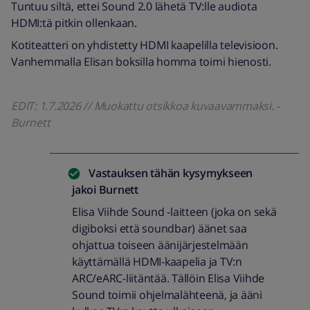
Tuntuu siltä, ettei Sound 2.0 lähetä TV:lle audiota
HDMI:tä pitkin ollenkaan.
Kotiteatteri on yhdistetty HDMI kaapelilla televisioon.
Vanhemmalla Elisan boksilla homma toimi hienosti.
EDIT: 1.7.2026 // Muokattu otsikkoa kuvaavammaksi. -
Burnett
Vastauksen tähän kysymykseen
jakoi
Burnett
Elisa Viihde Sound -laitteen (joka on sekä
digiboksi että soundbar) äänet saa
ohjattua toiseen äänijärjestelmään
käyttämällä HDMI-kaapelia ja TV:n
ARC/eARC-liitäntää. Tällöin Elisa Viihde
Sound toimii ohjelmalähteenä, ja ääni