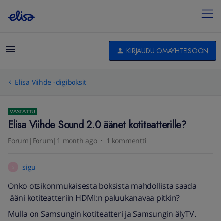
KIRJAUDU OMAYHTEISÖÖN
Elisa Viihde -digiboksit
VASTATTU
Elisa Viihde Sound 2.0 äänet kotiteatterille?
Forum|Forum|1 month ago
1 kommentti
sigu
S
Onko otsikonmukaisesta boksista mahdollista saada
ääni kotiteatteriin HDMI:n paluukanavaa pitkin?
Mulla on Samsungin kotiteatteri ja Samsungin älyTV.