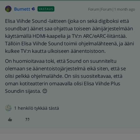
Burnett
Forum|Forum|1 month ago
VASTAUS
Elisa Viihde Sound -laitteen (joka on sekä digiboksi että
soundbar) äänet saa ohjattua toiseen äänijärjestelmään
käyttämällä HDMI-kaapelia ja TV:n ARC/eARC-liitäntää.
Tällöin Elisa Viihde Sound toimii ohjelmalähteenä, ja ääni
kulkee TV:n kautta ulkoiseen äänentoistoon.
On huomioitavaa toki, että Sound on suunniteltu
olemaan se äänentoistojärjestelmä eikä siten, että se
olisi pelkkä ohjelmalähde. On siis suositeltavaa, että
oman kotiteatterin omaavalla olisi Elisa Viihde Plus
Soundin sijasta. 😊
1 henkilö tykkää tästä