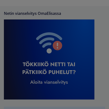
Netin vianselvitys OmaElisassa