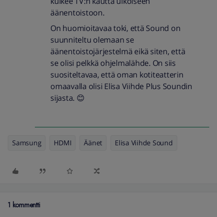
kulkee TV:n kautta ulkoiseen
äänentoistoon.
On huomioitavaa toki, että Sound on
suunniteltu olemaan se
äänentoistojärjestelmä eikä siten, että
se olisi pelkkä ohjelmalähde. On siis
suositeltavaa, että oman kotiteatterin
omaavalla olisi Elisa Viihde Plus Soundin
sijasta. 😊
Samsung
HDMI
Äänet
Elisa Viihde Sound
1 kommentti