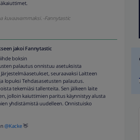
säkaiuttimet.
oa kuvaavammaksi. -Fannytastic
seen jakoi
Fannytastic
Viihde boksin
usten palautus onnistuu asetuksista
Järjestelmäasetukset, seuraavaksi Laitteen
 ja lopuksi Tehdasasetusten palautus.
sta tekemiäsi tallenteita. Sen jälkeen laite
, jolloin kaiuttimien paritus käynnistyy alusta
mien yhdistämistä uudelleen. Onnistuisko
 ​
@Kacke
👋