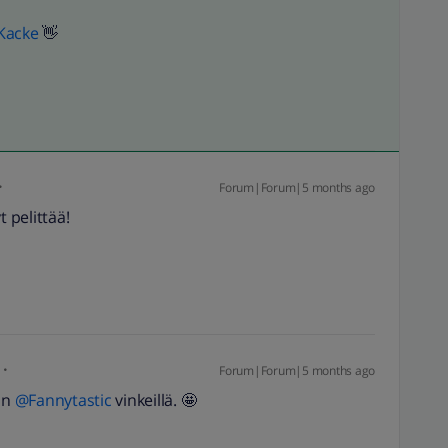
Kacke
👋
Forum|Forum|5 months ago
t pelittää!
Forum|Forum|5 months ago
n ​
@Fannytastic
vinkeillä. 🤩