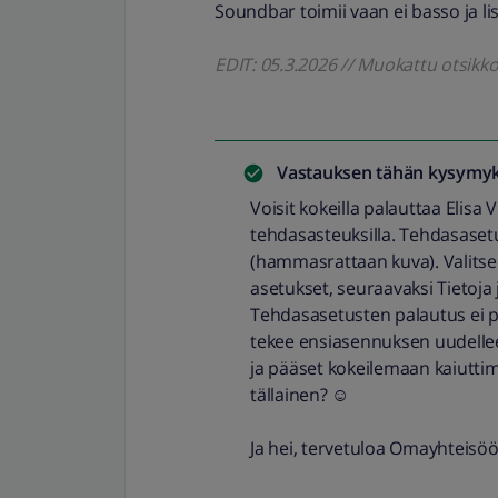
Soundbar toimii vaan ei basso ja li
EDIT: 05.3.2026 // Muokattu otsikk
Vastauksen tähän kysymyk
Voisit kokeilla palauttaa Elisa 
tehdasasteuksilla. Tehdasaset
(hammasrattaan kuva). Valitse 
asetukset, seuraavaksi Tietoja
Tehdasasetusten palautus ei poi
tekee ensiasennuksen uudelleen
ja pääset kokeilemaan kaiutti
tällainen? ☺️
Ja hei, tervetuloa Omayhteisöön