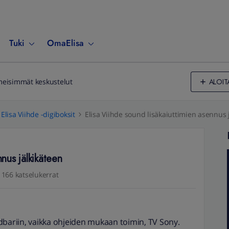
Tuki
OmaElisa
ALOIT
meisimmät keskustelut
Elisa Viihde -digiboksit
Elisa Viihde sound lisäkaiuttimien asennus 
nnus jälkikäteen
166 katselukerrat
dbariin, vaikka ohjeiden mukaan toimin, TV Sony.