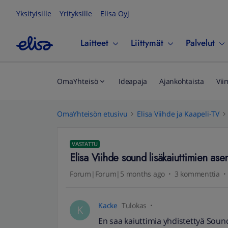
Yksityisille
Yrityksille
Elisa Oyj
Laitteet
Liittymät
Palvelut
OmaYhteisö
Ideapaja
Ajankohtaista
Vii
OmaYhteisön etusivu
Elisa Viihde ja Kaapeli-TV
VASTATTU
Elisa Viihde sound lisäkaiuttimien ase
Forum|Forum|5 months ago
3 kommenttia
Kacke
Tulokas
K
En saa kaiuttimia yhdistettyä Soun