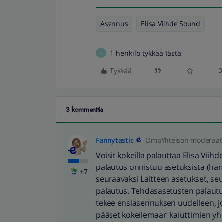
Asennus
Elisa Viihde Sound
1 henkilö tykkää tästä
K
Tykkää
3 kommenttia
Fannytastic
OmaYhteisön moderaatt
Voisit kokeilla palauttaa Elisa Vii
palautus onnistuu asetuksista (ham
+7
seuraavaksi Laitteen asetukset, se
palautus. Tehdasasetusten palautus 
tekee ensiasennuksen uudelleen, jol
pääset kokeilemaan kaiuttimien yhd