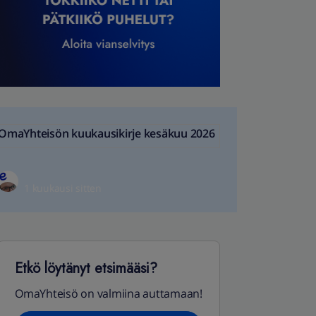
OmaYhteisön kuukausikirje kesäkuu 2026
1 kuukausi sitten
Etkö löytänyt etsimääsi?
OmaYhteisö on valmiina auttamaan!