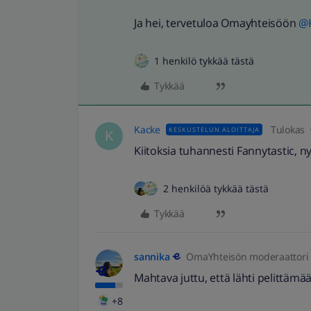
Ja hei, tervetuloa Omayhteisöön ​
@
1 henkilö tykkää tästä
Tykkää
Kacke
Tulokas
KESKUSTELUN ALOITTAJA
K
Kiitoksia tuhannesti Fannytastic, ny
2 henkilöä tykkää tästä
Tykkää
sannika
OmaYhteisön moderaattori
Mahtava juttu, että lähti pelittämää
+8