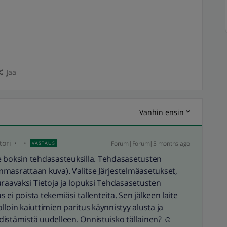
Jaa
Vanhin ensin
ori
Forum|Forum|5 months ago
VASTAUS
hde boksin tehdasasteuksilla. Tehdasasetusten
masrattaan kuva). Valitse Järjestelmäasetukset,
uraavaksi Tietoja ja lopuksi Tehdasasetusten
ei poista tekemiäsi tallenteita. Sen jälkeen laite
loin kaiuttimien paritus käynnistyy alusta ja
istämistä uudelleen. Onnistuisko tällainen? ☺️