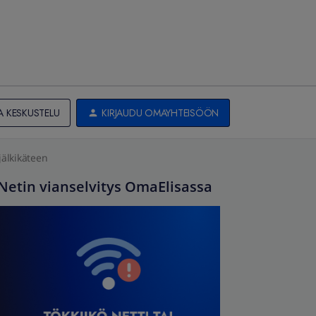
A KESKUSTELU
KIRJAUDU OMAYHTEISÖÖN
jälkikäteen
Netin vianselvitys OmaElisassa