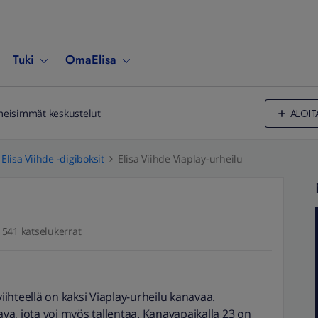
Tuki
OmaElisa
ALOIT
meisimmät keskustelut
Elisa Viihde -digiboksit
Elisa Viihde Viaplay-urheilu
541 katselukerrat
viihteellä on kaksi Viaplay-urheilu kanavaa.
a, jota voi myös tallentaa. Kanavapaikalla 23 on