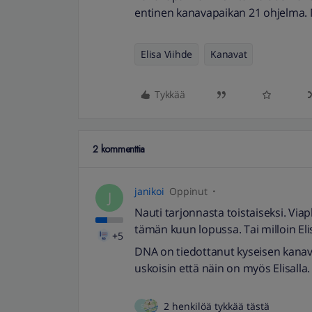
entinen kanavapaikan 21 ohjelma. Mi
Elisa Viihde
Kanavat
Tykkää
2 kommenttia
janikoi
Oppinut
J
Nauti tarjonnasta toistaiseksi. Via
tämän kuun lopussa. Tai milloin E
+5
DNA on tiedottanut kyseisen kana
uskoisin että näin on myös Elisalla.
2 henkilöä tykkää tästä
S