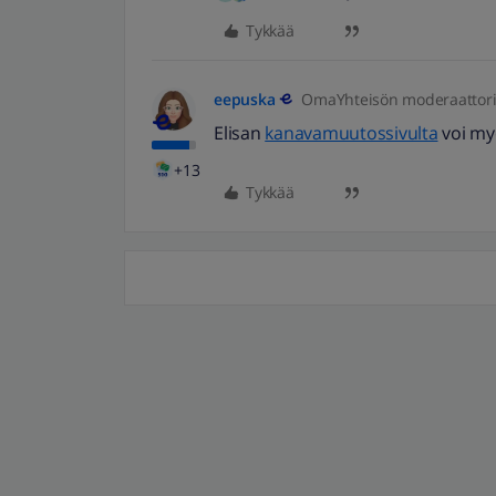
Tykkää
eepuska
OmaYhteisön moderaattor
Elisan
kanavamuutossivulta
voi myö
+13
Tykkää