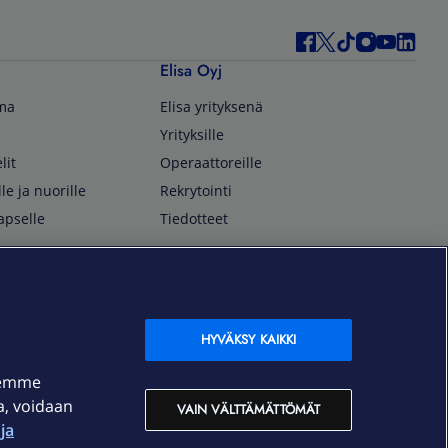
Elisa Oyj
lma
Elisa yrityksenä
Yrityksille
lit
Operaattoreille
lle ja nuorille
Rekrytointi
apselle
Tiedotteet
In English
isan asiakkaille
Customer Service
OmaElisa Self Service
HYVÄKSY KAIKKI
Moving to Finland
semme
Elisa Corporation
ja, voidaan
VAIN VÄLTTÄMÄTTÖMÄT
ja
På Svenska