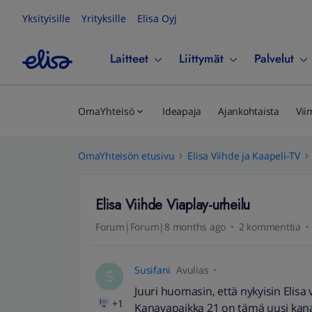
Yksityisille
Yrityksille
Elisa Oyj
Laitteet
Liittymät
Palvelut
OmaYhteisö
Ideapaja
Ajankohtaista
Vii
OmaYhteisön etusivu
Elisa Viihde ja Kaapeli-TV
Elisa Viihde Viaplay-urheilu
Forum|Forum|8 months ago
2 kommenttia
Susifani
Avulias
S
Juuri huomasin, että nykyisin Elisa 
+1
Kanavapaikka 21 on tämä uusi kanav