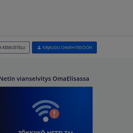
A KESKUSTELU
KIRJAUDU OMAYHTEISÖÖN
Netin vianselvitys OmaElisassa