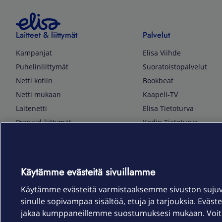
Laitteet & liittymät
Palvelut
Kampanjat
Elisa Viihde
Puhelinliittymät
Suoratoistopalvelut
Netti kotiin
Bookbeat
Netti mukaan
Kaapeli-TV
Laitenetti
Elisa Tietoturva
Prepaid-liittymät
Kodin Tietoturva
Puhelimet ja tarvikkeet
Mobiilivarmenne
Tietotekniikka
Kuka soittaa
Pelaaminen
Sähköpostipalvelu
Käytämme evästeitä sivuillamme
TV & audio
Elisa Kotiverkko
Käytämme evästeitä varmistaaksemme sivuston suju
Kodinkoneet
Elisa Pilvilinna
sinulle sopivampaa sisältöä, etuja ja tarjouksia. Eväste
Kamerat ja dronet
Elisa Laiteturva
jakaa kumppaneillemme suostumuksesi mukaan. Voit m
Kellot ja rannekkeet
Elisa Rinnakkaisliittymä