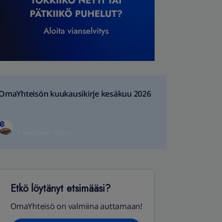
OmaYhteisön kuukausikirje kesäkuu 2026
1 kuukausi sitten
Etkö löytänyt etsimääsi?
OmaYhteisö on valmiina auttamaan!