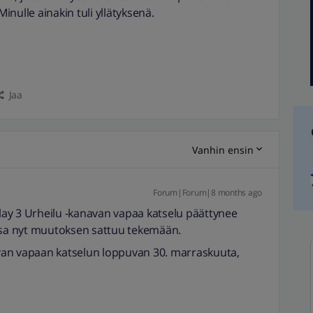
nulle ainakin tuli yllätyksenä.
Jaa
Vanhin ensin
Forum|Forum|8 months ago
play 3 Urheilu -kanavan vapaa katselu päättynee
lisa nyt muutoksen sattuu tekemään.
van vapaan katselun loppuvan 30. marraskuuta,