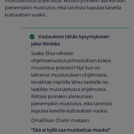
muistutetusta ohjelmasta. Riittäisi jonnekin alareunaan
pienempikin muistutus, eikä tarvitsisi kapulaa kaivella
kuittauksen vuoksi.
Vastauksen tähän kysymykseen
jakoi
Kimblez
Saako Elisa viihteen
ohjelmamuistutusilmoituksen kokoa
muutettua jotenkin? Nyt kun on
laittanut muistutuksen ohjelmasta,
lämähtää näytölle lähes keskelle iso
laatikko muistutetusta ohjelmasta.
Riittäisi jonnekin alareunaan
pienempikin muistutus, eikä tarvitsisi
kapulaa kaivella kuittauksen vuoksi.
OmaElisan Chatin mukaan:
“Sitä ei kyllä saa muokattua muuksi”