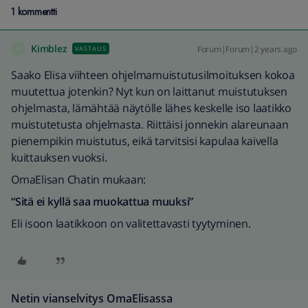
1 kommentti
Kimblez
Forum|Forum|2 years ago
VASTAUS
K
Saako Elisa viihteen ohjelmamuistutusilmoituksen kokoa
muutettua jotenkin? Nyt kun on laittanut muistutuksen
ohjelmasta, lämähtää näytölle lähes keskelle iso laatikko
muistutetusta ohjelmasta. Riittäisi jonnekin alareunaan
pienempikin muistutus, eikä tarvitsisi kapulaa kaivella
kuittauksen vuoksi.
OmaElisan Chatin mukaan:
“Sitä ei kyllä saa muokattua muuksi”
Eli isoon laatikkoon on valitettavasti tyytyminen.
Netin vianselvitys OmaElisassa