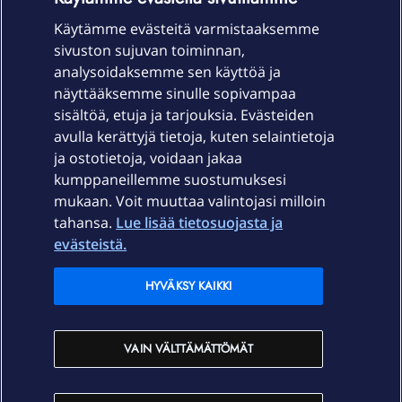
Käytämme evästeitä varmistaaksemme
sivuston sujuvan toiminnan,
Laitteet & liittymät
analysoidaksemme sen käyttöä ja
näyttääksemme sinulle sopivampaa
sisältöä, etuja ja tarjouksia. Evästeiden
Palvelut
avulla kerättyjä tietoja, kuten selaintietoja
ja ostotietoja, voidaan jakaa
Tuki
kumppaneillemme suostumuksesi
mukaan. Voit muuttaa valintojasi milloin
tahansa.
Lue lisää tietosuojasta ja
Ajankohtaista
evästeistä.
Elisa Oyj
HYVÄKSY KAIKKI
In English
VAIN VÄLTTÄMÄTTÖMÄT
På Svenska