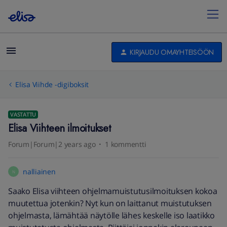
KIRJAUDU OMAYHTEISÖÖN
Elisa Viihde -digiboksit
VASTATTU
Elisa Viihteen ilmoitukset
Forum|Forum|2 years ago
1 kommentti
nalliainen
N
Saako Elisa viihteen ohjelmamuistutusilmoituksen kokoa
muutettua jotenkin? Nyt kun on laittanut muistutuksen
ohjelmasta, lämähtää näytölle lähes keskelle iso laatikko