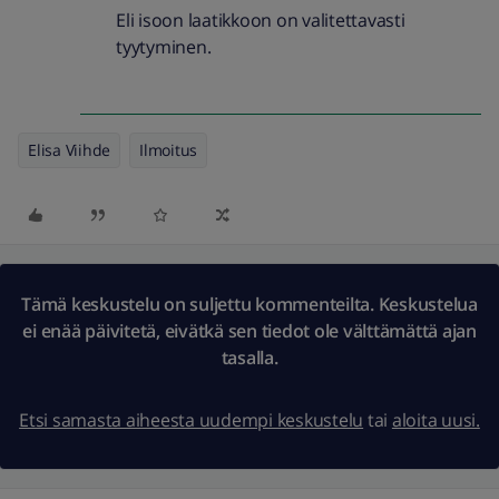
Eli isoon laatikkoon on valitettavasti
tyytyminen.
Elisa Viihde
Ilmoitus
Tämä keskustelu on suljettu kommenteilta. Keskustelua
ei enää päivitetä, eivätkä sen tiedot ole välttämättä ajan
tasalla.
Etsi samasta aiheesta uudempi keskustelu
tai
aloita uusi.