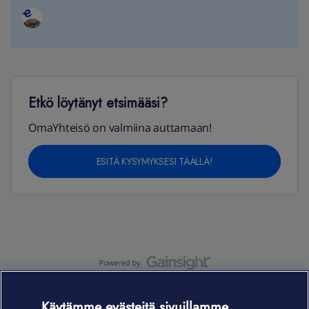
Etkö löytänyt etsimääsi?
OmaYhteisö on valmiina auttamaan!
ESITÄ KYSYMYKSESI TÄÄLLÄ!
OmaYhteisö-käyttöehdot
Accessibility statement
Käytämme evästeitä sivuillamme